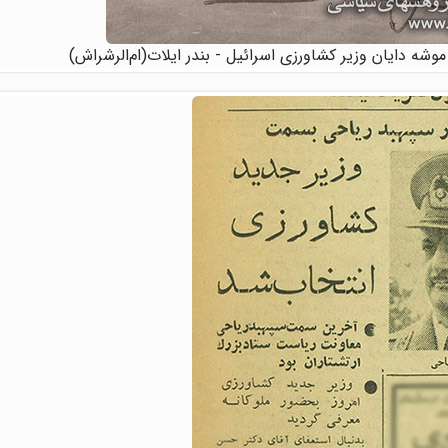
وشه دایان وزیر کشاورزی اسرائیل - بندر ایلات(ام‌الرشراش)