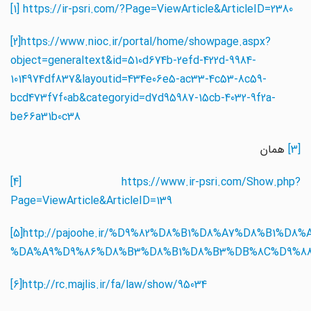
[1]
https://ir-psri.com/?Page=ViewArticle&ArticleID=2380
[2]
https://www.nioc.ir/portal/home/showpage.aspx?
object=generaltext&id=510d674b-2efd-422d-9984-
1014974df837&layoutid=434e06e5-ac33-4c53-8c59-
bcd473f7f0ab&categoryid=d7d95987-15cb-4032-9f2a-
be66a31b0c38
[3]
همان
[4]
https://www.ir-psri.com/Show.php?
Page=ViewArticle&ArticleID=
139
[5]
http://pajoohe.ir/%D
9%82%
D
8%
B
1%
D
8%
A
7%
D
8%
B
1%
D
8
%DA%A
9%
D
9%86%
D
8%
B
3%
D
8%
B
1%
D
8%
B
3%
DB
%8
C%D
9%
[6]
http://rc.majlis.ir/fa/law/show/95034