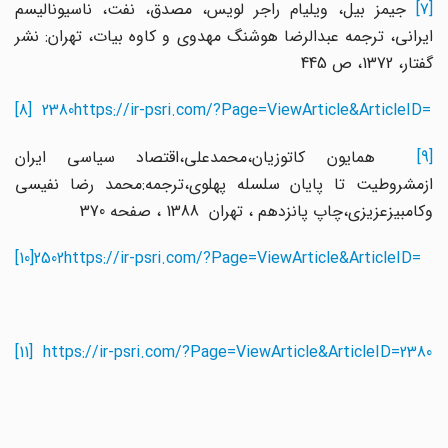
[7]
جیمز بیل، ویلیام راجر لویس، مصدق، نفت، ناسیونالیسم
ایرانی، ترجمه عبدالرضا هوشنگ مهدوی و کاوه بیات، تهران: نشر
گفتار، 1372، ص 445
[8]
2380
https://ir-psri.com/?Page=ViewArticle&ArticleID=
[9]
همایون کاتوزیان،محمدعلی،اقتصاد سیاسی ایران
ازمشروطیت تا پایان سلسله پهلوی،ترجمه:محمد رضا نفیسی
وکامبیزعزیزی،چاپ پانزدهم ، تهران 1388 ، صفحه 370
[10]
2502
https://ir-psri.com/?Page=ViewArticle&ArticleID=
[11]
https://ir-psri.com/?Page=ViewArticle&ArticleID=
2380