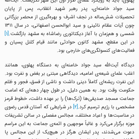
پهلوی، باید به رویکرد علمای طراز اول این شهر نگریست. آیت‌الله
سید جواد خامنه‌ای، پدر رهبر شهید انقلاب، پس از پایان
تحصیلات شش‌ساله در نجف اشرف و بهره‌گیری از محضر بزرگانی
چون آیات عظام نائینی و سید ابوالحسن اصفهانی، در سال ۱۳۱۱
شمسی و هم‌زمان با آغاز دیکتاتوری رضاشاه به مشهد بازگشت.
[1]
در این مقطع، مشهد کانون حوادثی مانند قیام کلنل پسیان و
فعالیت‌های کنسولگری‌های خارجی بود.
دیدگاه آیت‌الله سید جواد خامنه‌ای به دستگاه پهلوی، همانند
اغلب علمای شیعه‌ی امامیه، دیدگاهی مبتنی بر بغض و نفرت بود.
این نفرت ریشه‌ای کاملاً دینی داشت و ناشی از فسق، فجور و ظلم
حکومت وقت بود. به همین دلیل، در طول چهار دهه‌ای که امامت
جماعت مسجد صدیقی‌ها (ترک‌ها) را بر عهده داشت، خطوط قرمز
شخصی با رژیم ترسیم کرد.
[2]
در شرایطی که آستان قدس رضوی
در مناسبت‌ها و اعیاد مختلف، مجالس مفصلی در سالن تشریفات
موزه برگزار می‌کرد و غالباً موجهین و ائمه‌ی جماعت به این مراسم
دعوت می‌شدند، پدر ایشان هرگز در هیچ‌یک از این مجالس پا