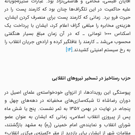
آقایان طبسی، محامی و هاشمی‌نژاد بود. عبارات ستیزه‌جویانه
علیه حاکمیت در این تلگراف‌ها چنان بود که کارمند پست را در
حیرت فرو برد. زمانی که کارمند پست برای منصرف کردن ایشان،
هزینه‌ی مخابره را مبلغی گزاف اعلام کرد، ایشان با پرداخت یک
اسکناس ۱۰۰۰ تومانی ـ که در آن زمان مبلغ بسیار هنگفتی
محسوب می‌شد ـ کارمند را غافلگیر کرده و اراده‌ی جریان انقلاب را
به رخ سیستم امنیتی کشیدند.
[14]
حزب رستاخیز در تسخیر نیروهای انقلابی
پیوستگی این رویدادها، از انزوای خودخواسته‌ی علمای اصیل در
دوران رضاشاه تا شبکه‌سازی‌های مخفیانه در دهه‌های چهل و
پنجاه، در نهایت در بهمن ۱۳۵۷ به ثمر نشست. پنج یا شش ماه
پس از پیروزی انقلاب اسلامی، زمانی که ایشان به عنوان عضو
شورای انقلاب و نماینده‌ی امام خمینی (ره) به مشهد بازگشتند،
مقامات شهر از ایشان برای بازدید از مقر «کمیته‌ی مرکزی انقلاب»