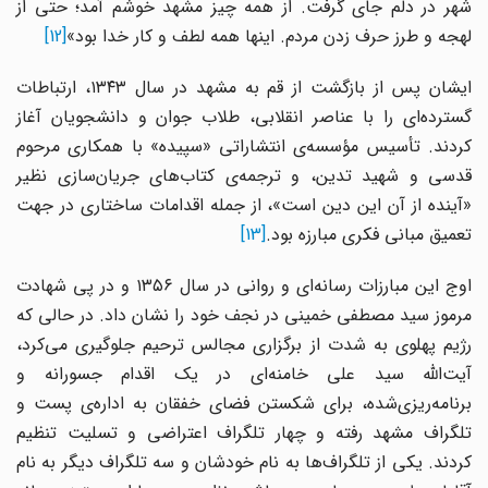
شهر در دلم جای گرفت. از همه چیز مشهد خوشم آمد؛ حتی از
لهجه و طرز حرف زدن مردم. اینها همه لطف و کار خدا بود»
[12]
ایشان پس از بازگشت از قم به مشهد در سال ۱۳۴۳، ارتباطات
گسترده‌ای را با عناصر انقلابی، طلاب جوان و دانشجویان آغاز
کردند. تأسیس مؤسسه‌ی انتشاراتی «سپیده» با همکاری مرحوم
قدسی و شهید تدین، و ترجمه‌ی کتاب‌های جریان‌سازی نظیر
«آینده از آن این دین است»، از جمله اقدامات ساختاری در جهت
تعمیق مبانی فکری مبارزه بود.
[13]
اوج این مبارزات رسانه‌ای و روانی در سال ۱۳۵۶ و در پی شهادت
مرموز سید مصطفی خمینی در نجف خود را نشان داد. در حالی که
رژیم پهلوی به شدت از برگزاری مجالس ترحیم جلوگیری می‌کرد،
آیت‌الله سید علی خامنه‌ای در یک اقدام جسورانه و
برنامه‌ریزی‌شده، برای شکستن فضای خفقان به اداره‌ی پست و
تلگراف مشهد رفته و چهار تلگراف اعتراضی و تسلیت تنظیم
کردند. یکی از تلگراف‌ها به نام خودشان و سه تلگراف دیگر به نام