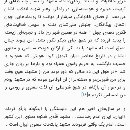
مرور خاطرات و اسناد برجای‌مانده، مشهد را بستر چندلایه‌ای از
تربیت، مبارزه و هویت‌سازی در زندگی رهبر شهید انقلاب نشان
می‌دهد. از فضای خانوادگی سرشار از دیانت تا رویدادهایی چون
اشغال بیگانگان، جنبش ملی‌شدن نفت و سپس فعالیت‌های
فکری دهه‌ی چهل – همه در همین شهر رخ داد و تجربه‌ای زیسته
را پدید آورده که در هیچ جای دیگر تکرار نشد. این پیوند چنان
عمیق است که مشهد را به یکی از ارکان هویت سیاسی و معنوی
ایشان در تاریخ معاصر ایران تبدیل کرد؛ هویتی که همواره با
حسرت بازگشت به حریم رضوی همراه بود و بارها بر زبان جاری
شد: «در طول این ده سالى که دور بودم من از مشهد، هیچ وقت
براى من شیرین‌تر و مغتنم‌تر از آن اوقاتى نبوده که در مشهد بودم
و در جوار آن بارگاه، در هیچ شرایطى آن لذت معنوى و روحى را
من احساس نکردم.»
[16]
و در سال‌های اخیر هم این دلبستگی را اینگونه بازگو کردند:
«ایران، ایران امام رضاست... مشهد قلّه‌ی شکوه معنوی این کشور
است، امام یک وقتی فرمودند مشهد پایتخت معنوی ایران است...