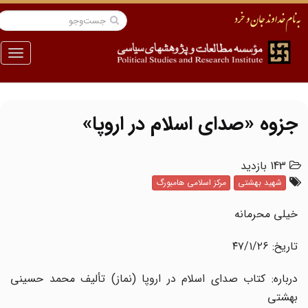
منو
جزوه «صدای اسلام در اروپا»
143 بازدید
شهید بهشتی
مرکز اسلامی هامبورگ
خیلی محرمانه
تاریخ: ۴۷/۱/۲۶
درباره: کتاب صدای اسلام در اروپا (نماز) تألیف محمد حسینی
بهشتی