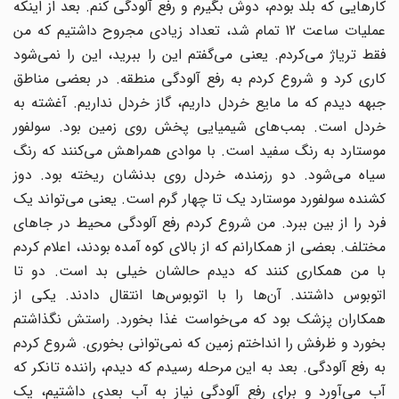
کارهایی که بلد بودم، دوش بگیرم و رفع آلودگی کنم. بعد از اینکه
عملیات ساعت 12 تمام شد، تعداد زیادی مجروح داشتیم که من
فقط تریاژ می‌کردم. یعنی می‌گفتم این را ببرید، این را نمی‌شود
کاری کرد و شروع کردم به رفع آلودگی منطقه. در بعضی مناطق
جبهه دیدم که ما مایع خردل داریم، گاز خردل نداریم. آغشته به
خردل است. بمب‌های شیمیایی پخش روی زمین بود. سولفور
موستارد به رنگ سفید است. با موادی همراهش می‌کنند که رنگ
سیاه می‌شود. دو رزمنده، خردل روی بدنشان ریخته بود. دوز
کشنده سولفورد موستارد یک تا چهار گرم است. یعنی می‌تواند یک
فرد را از بین ببرد. من شروع کردم رفع آلودگی محیط در جاهای
مختلف. بعضی از همکارانم که از بالای کوه آمده بودند، اعلام کردم
با من همکاری کنند که دیدم حالشان خیلی بد است. دو تا
اتوبوس داشتند. آن‌ها را با اتوبوس‌ها انتقال دادند. یکی از
همکاران پزشک بود که می‌خواست غذا بخورد. راستش نگذاشتم
بخورد و ظرفش را انداختم زمین که نمی‌توانی بخوری. شروع کردم
به رفع آلودگی. بعد به این مرحله رسیدم که دیدم، راننده تانکر که
آب می‌آورد و برای رفع آلودگی نیاز به آب بعدی داشتیم، یک