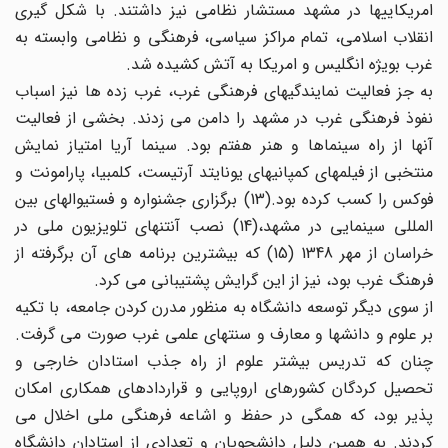
امریکاییها در مشهد مستشار نظامی نیز داشتند. با شکل گیری
انقلاب اسلامی، تمام مراکز سیاسی، فرهنگی و نظامی وابسته به
غرب بویژه انگلیس و امریکا به آتش کشیده شد.
به جز فعالیت نمایندگیهای فرهنگی غرب، غرب زده ها نیز اسباب
نفوذ فرهنگی غرب در مشهد را دامن می زدند. بخشی از فعالیت
آنها از راه سینماها و هنر هفتم بود. سینما آریا امتیاز نمایش
منتخبی از فیلمهای کمپانیهای یونایتد آرتیست، کلمبیا، پارامونت و
فوکس را کسب کرده بود.(13) برگزاری جشنواره و فستیوالهای بین
المللی سینمایی در مشهد،(14) نصب آنتنهای تلویزیون ملی در
خراسان از مهر 1348 (15) که بیشترین برنامه های آن برگرفته از
فرهنگ غرب بود، نیز از این گرایش پشتیبانی می کرد.
از سوی دیگر توسعه دانشگاه به منظور مدرن کردن جامعه، با تکیه
بر علوم و دانشها و معارف و سنتهای علمی غرب صورت می گرفت.
چنان که تدریس بیشتر علوم از راه جذب استادان خارجی و
تحصیل کردگان کشورهای اروپایی و قراردادهای همکاری امکان
پذیر بود، که همگی در حفظ و اشاعه فرهنگی ملی اخلال می
کردند. به همین دلیل دانشجویان و تعدادی از استادان دانشگاه