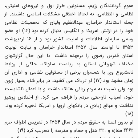
عموم گردانندگان رژیم، مسئولین طراز اول و نیروهای امنیتی،
نظامی و انتظامی، به لحاظ اخلاقی مشکلات اساسی داشتند. از
جمله استاندار خراسان، عبدالعظیم ولیان که تحصیلات نظامی
خود را در ارتش امریکا و انگلیس دنبال کرده بود.(16) او عضو
رسمی سازمان اطلاعات و امنیت کشور بود و از 16 اردیبهشت
1353 تا اواسط سال 1357 استاندار خراسان و نیابت تولیت
استان قدرس رضوی را برعهده داشت. با این حال گزارشهای
مختلف شهربانی استان به ریاست ساواک، حاکی از روابط
نامشروع وی با همسران برخی از مسئولین نظامی و اداری آن
زمان مشهد بود.(17) او تریاک می کشید، در برابر شاه بسیار زبون
بود ولی نسبت به مردم زبانی هتاک داشت و با اعمال ناشایست
خود، اسباب ناراحتی مردم را فراهم می کرد. از اختلاس پرهیز
نداشت و مبالغ زیادی در بانکهای اروپا و امریکا ذخیره کرده بود.
(18)
او بدون اعتنا به حقوق مردم در سال 1354 در تعریض اطراف حرم
4462 مغازه و 320 هتل و حمام و مدرسه را تخریب کرد.(19)