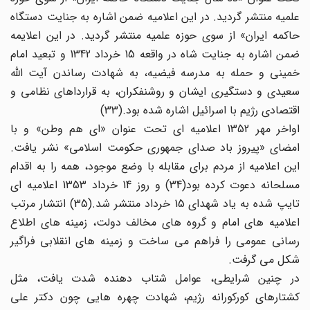
علمیه منتشر گردید. در این اعلامیه ضمن اشاره به جنایت دستگاه
حاکمه ایران» از سوی حوزه علمیه منتشر گردید. در این اعلایمه
ضمن اشاره به جنایت شاه در واقعه 15 خرداد 1342 و تبعید امام
خمینی و حمله به مدرسه فیضیه، به شهادت رساندن آیت الله
سعیدی و دستگیری ایشان و روشنفکران، به قرارداهای نظامی و
اقتصادی رژیم با اسرائیل اشاره شده بود.(33)
اواخر مهر 1352 اعلامیه ای تحت عنوان «ای هم وطن» و با
امضای «پیروز باد صدای جمهوری حکومت اسلامی» نشر یافت.
این اعلامیه از مردم برای مقابله با وضع موجود، همه را به اقدام
مسلحانه دعوت کرده بود(34) و روز 14 خرداد 1353 اعلامیه ای
تایپ شده به یاد شهدای 15 خرداد منتشر شد.(35) انتشار مرتب
اعلامیه های امام و گروه های مخالف دولت، زمینه های اطلاع
رسانی عمومی را فراهم می ساخت و زمینه های انقلابی فراگیر
شکل می گرفت.
در چنین شرایطی، عوامل شتاب دهنده شدت یافت، مثل
کشتارهای کورکورانه رژیم، شهادت چهره هایی چون دکتر علی