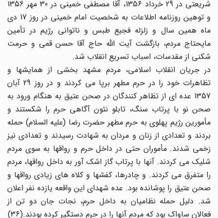
شریعتی در 29 خرداد 1356، آقا مصطفی خمینی در 30 مهر 1356
و توهین روزنامه اطلاعات به شخصیت امام خمینی در روز 17 دی
ماه همین سال و زلزله فجیع طبس و ناتوانی رژیم در تأمین
مایحتاج مردم، بازگشت آیت الله حاج آقا حسن قمی و حرمت
شکنی از مقدسات، اسباب تسریع انقلاب شد.
در جریان انقلاب اسلامی، مردم مشهد بخشی از همایشها و
تظاهرات خود را در حرم مطهر برپا می کردند و در روز 29 آبان
1357 عده ای از تظاهر کنندگان در صحن عتیق به هنگام ورود به
صحن نو با پرتاب سنگ، تابلو نئون آگاهی حرم را شکستند و
مأمورین رژیم پهلوی به حرم مطهر حضرت رضا (علیه السلام) حمله
بردند و تعدادی از زنان و مردان به شهادت رسیدند و تعدادی نیز
زخمی شدند. مأموران حتی در داخل حرم و رواقها به سوی مردم
شلیک می کردند. آنها با پرتاب گاز اشک آور به داخل رواقها، مردم
را متفرق می کردند. و چادرها، کفشها و کلاه های زیادی رواقها و
صحن عتیق را پوشانده بود. عده شهدای این واقعه یازده نفر اعلان
شد. دلیل حمله نظامیان به داخل حرم، نجات جان دو تن از
فعالان ساواک بود که مردم آنها را در حرم دستگیر کرده بودند.(36)