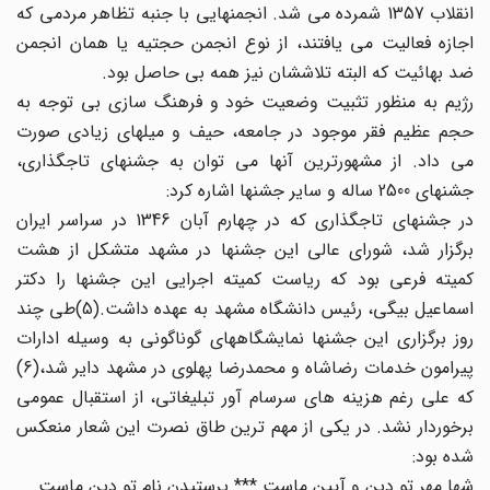
انقلاب 1357 شمرده می شد. انجمنهایی با جنبه تظاهر مردمی که
اجازه فعالیت می یافتند، از نوع انجمن حجتیه یا همان انجمن
ضد بهائیت که البته تلاششان نیز همه بی حاصل بود.
رژیم به منظور تثبیت وضعیت خود و فرهنگ سازی بی توجه به
حجم عظیم فقر موجود در جامعه، حیف و میلهای زیادی صورت
می داد. از مشهورترین آنها می توان به جشنهای تاجگذاری،
جشنهای 2500 ساله و سایر جشنها اشاره کرد:
در جشنهای تاجگذاری که در چهارم آبان 1346 در سراسر ایران
برگزار شد، شورای عالی این جشنها در مشهد متشکل از هشت
کمیته فرعی بود که ریاست کمیته اجرایی این جشنها را دکتر
اسماعیل بیگی، رئیس دانشگاه مشهد به عهده داشت.(5)طی چند
روز برگزاری این جشنها نمایشگاههای گوناگونی به وسیله ادارات
پیرامون خدمات رضاشاه و محمدرضا پهلوی در مشهد دایر شد،(6)
که علی رغم هزینه های سرسام آور تبلیغاتی، از استقبال عمومی
برخوردار نشد. در یکی از مهم ترین طاق نصرت این شعار منعکس
شده بود:
شها مهر تو دین و آیین ماست *** پرستیدن نام تو دین ماست