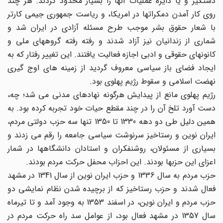
دستگیر و یا دایره عملیات آنها را بسیار محدود کردند. هر چند
روی کار آمدن دمکراتها در امریکا، و ریاست جمهوری جیمی کارتر
با شعار حقوق بشر موجب طرح مسئله آزادی در ایران شد و
شماری از زندانیان نیز آزاد شدند و رفته رفته گروههای ملی و
کانونهای حقوقی و ادبی اجازه فعالیت یافتند. این تغییر رفتار که به
ایجاد فضای باز سیاسی معروف گردید از زمینه های اوج گیری
نهضت اسلامی و سقوط رژیم پهلوی بود.
رژیم پهلوی مانع از پیدایش هرگونه نهادهای مدنی می شد؛ چه،
دست آورد تلخ آن را در چند مقطع حیات خود تجربه کرده بود. به
همین دلیل طی دو دهه 1330 تا 1350 تنها سه حزب دولتی مردم،
ایران نوین و رستاخیز سرنوشت سیاسی جامعه را رقم می زدند و
بسیاری از مسئولان، روشنفکران و استادان دانشگاهها در شمار
اعزای این حزبها بودند. این احزاب محفل حرکت مردم بودند.
حزب مردم به سال 1336 و حزب ایران نوین از سال 1341 در مشهد
فعال شدند و حزب رستاخیز که از برچیده شدن نظام نمایشی دو
حزب مردم و ایران نوین، در اسفند 1353 به وجود آمد و تا تیرماه
سال 1357 در مشهد فعال بود، از عوامل سد راه حرکت مردم در