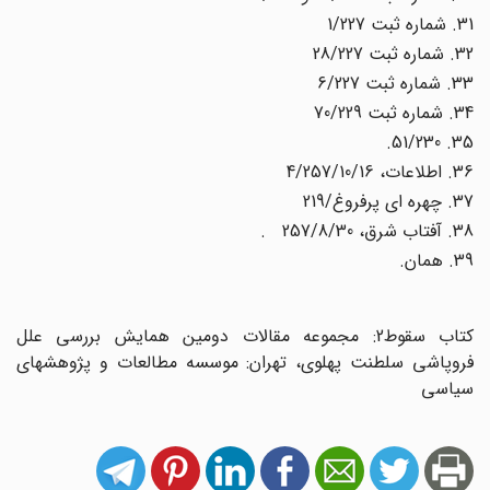
31. شماره ثبت 1/227
32. شماره ثبت 28/227
33. شماره ثبت 6/227
34. شماره ثبت 70/229
35. 51/230.
36. اطلاعات، 4/257/10/16
37. چهره ای پرفروغ/219
38. آفتاب شرق، 257/8/30 .
39. همان.
کتاب سقوط2: مجموعه مقالات دومین همایش بررسی علل
فروپاشی سلطنت پهلوی، تهران: موسسه مطالعات و پ‍ژوهشهای
سیاسی