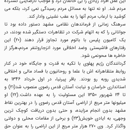
این عمل افراد زیادی را بی خانمان کرد و موجب نارضایتی گسترده
مردم شد. او نه تنها به مسائل مردم رسیدگی نمی کرد، بلکه می
کوشید با ارعاب مردم آنها را به عقب نشینی وادار کند.
سرهنگ زمانی از فرماندهان نظامی مشهد دستور داده بود تا
جوانانی را که به اتهام شرکت در تظاهرات دستگیر شده بودند، در
یک کامیون پلیس با باتوم مورد تجاوز قرار دهند (20) این
رفتارهای فاشیستی وضد اخلاقی مورد انزجاروتنفر مردم،هرگز از
خاطره ها محونمی شود.
گردانندگان رژیم پهلوی با تکیه به قدرت و جایگاه خود در کنار
روابط متظاهرانه اش با علما و روحانیون با فساد مالی و اخلاقی
شدیدی روبه رو بودند. باقر پیرنیا، در اول خرداد 1346 به
استانداری خراسان و نیابت آستان قدس رضوی منصوب شد(21) و
تا 24 شهریور 1350 این مسئولیت را به عهده داشت.(22) او
میلیونها متر مربع از اراضی آستان قدس رضوی را در بهترین نقاط
مشهد بدون انجام مزایده، و حتی بدون دریافت کوچک ترین
وجهی، به ایادی خویش(23) و برخی از مقامات محلی و دولتی
واگذار کرد. وی 270 هزار متر مربع از این اراضی را به عنوان حق