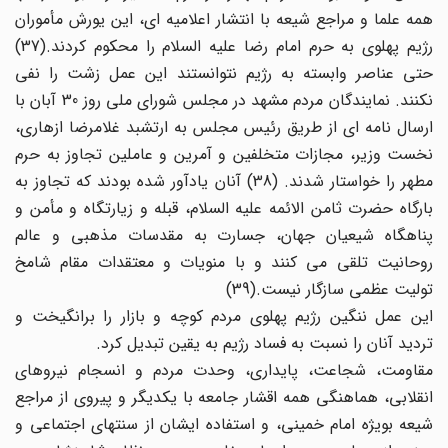
همه علما و مراجع شیعه با انتشار اعلامیه ای، این یورش مأموران
رژیم پهلوی به حرم امام رضا علیه السلام را محکوم کردند.(37)
حتی عناصر وابسته به رژیم نتوانستند این عمل زشت را نفی
نکنند. نمایندگان مردم مشهد در مجلس شورای ملی روز 30 آبان با
ارسال نامه ای از طریق رئیس مجلس به ارتشبد غلامرضا ازهاری،
نخست وزیر، مجازات متخلفین و آمرین و عاملین تجاوز به حرم
مطهر را خواستار شدند. (38) آنان یادآور شده بودند که تجاوز به
بارگاه حضرت ثامن الائمه علیه السلام، قبله و زیارتگاه و مأمن و
پناهگاه شیعیان جهان، جسارت به مقدسات مذهبی و عالم
روحانیت تلقی می کنند و با منویات و معتقدات مقام شامخ
تولیت عظمی سازگار نیست.(39)
این عمل ننگین رژیم پهلوی مردم کوچه و بازار را برانگیخت و
تردید آنان را نسبت به فساد رژیم به یقین تبدیل کرد.
مقاومت، شجاعت، پایداری، وحدت مردم و انسجام نیروهای
انقلابی، هماهنگی همه اقشار جامعه با یکدیگر و پیروی از مراجع
شیعه بویژه امام خمینی، و استفاده ایشان از سنتهای اجتماعی و