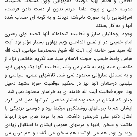
تعاطی و اقدام بهره گرفتند؛ کانونهایی چون مسجد، حسینیه،
مدرسه دینی و بیوت علما. مردم بدون از دست دادن فرصت،
آموزشهایی را به صورت نانوشته دیدند و به گونه ای حساب شده
آنها را به کار بستند.
وجود روحانیان مبارز و فعالیت شجاعانه آنها تحت لوای رهبری
امام خمینی در از نفس انداختن رژیم پهلوی بسیار مؤثر بود آیت
الله سید علی خامنه ای، آیت الله شیخ محمدرضا مهامی، آیت الله
عباس واعظ طبسی، حجت الاسلام سید عبدالکریم هاشمی نژاد از
مقدمین علیه رژیم به شمار می رفتند. فعالیت آنها یک وجهی نبود
و به مسائل مبارزاتی محدود نمی شد. تلاشهای علمی، سیاسی و
تبلیغی درخشان آنها نیز در تحکیم موقعیت حوزه مشهد دخیل
بود. حوزه فعالیت آیت الله خامنه ای به خراسان محدود نمی شد.
چنان که ایشان در محدوده اقشار مذهبی نیز تنها عمل نمی کرد.
ایشان هم با جریانهای روشنفکری مرتبط بود و دوستی نزدیکی با
امثال دکتر علی شریعتی داشت، هم با توده های مبارز ارتباط
داشت و سخن رانیها و درسهای عمومی ایشان با استقبال زیادی
روبه رو بود. هم می نوشت هم سخن می گفت و هم درس می