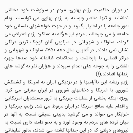
در دوران حاکمیت رژیم پهلوی، مردم در سرنوشت خود دخالتی
نداشتند و تنها عناصر وابسته به رژیم پهلوی می توانستند زمام
امور جامعه را در اختیار بگیرند و در جهت خواهشهای نفسانی خود
جامعه را می چرخانند. مردم نیز هرگاه به عملکرد رژیم اعتراض می
کردند، ساواک و شهربانی در سرکوبی آنان کوچک ترین درنگی
نشان نمی دادند. در آغازین سال دهه 1350، ساواک و شهربانی و
مراکز قضایی با بازداشت و محاکمات ظالمانه خود صدها چهره
انقلابی را به جوخه های اعدام سپردند و هزاران نفر به گوشه های
زندانها افتادند.(1)
رژیم ریشه این ناآرامیها را در نزدیکی ایران به امریکا و کشمکش
شوروی با امریکا و دخالتهای شوروی در ایران معرفی می کرد.
بویژه اینکه بخشی از عملیات چریکی به ترور مستشاران امریکایی
و اقدام علیه منافع امریکا در ایران مربوط می شد. رژیم، چریکها را
خرابکار می خواند و می کوشید بدبینی عمیقی نسبت به آنها در
میان توده های مردم به وجود آورد و به نحو دامنه داری نسبت به
نیروهای دولتی که در این جدالها کشته می شدند، مانور تبلیغاتی