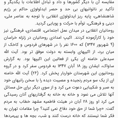
مقایسه آن با دیگر کشورها و داد و تبادل اطلاعات با یکدیگر و
تأکید بر ناتوانیهای بی حد و حصر ایدئولوژی حاکم بر رژیم
شاهنشاهی، پایه ریز ایدئولوژی انقلابی با توجه به عناصر ملی،
دینی و فرهنگی، توأم با حرکت و پویایی گردید.
روحانیان انقلابی در میدان عمل اجتماعی، اقتصادی، فرهنگی نیز
خود را کارآزموده کردند. اکیپ امدادی روحانیان در زلزله خراسان
(9 شهریور 1347) که 1600 نفر را در شهرهای فردوس و کاخک از
میان برد، از اکیپهای وابسته به دولت موفق تر بود. آیت الله
سیدعلی خامنه ای یکی از فعالین این اکیپها بود. به گزارش
ساواک، ایشان روز 18 آبان 1347 به فردوس سفر کرد و در گروه
روحانیون این شهرستان خواربار پخش کرد. (26) آیت الله خامنه
ای از یک سو مردم رنجیده و مصیبت دیده را با سخن رانیهای خود
به صبر و شکیبایی دعوت می کرد و از سوی دیگر برای حل مسائل
آنها تلاش می نمود و خانه به خانه به گرفتاریهای آنان رسیدگی
می کرد او روز 28 آبان در هیئت فاطمیه مشهد خطاب به مردم
گفت: «چرا شما از حق خود دفاع نمی کنید؟ چرا مقامات تهران به
فکر شما نیستند که خانه درست کنند و شب، بچه ها و پیرمردها