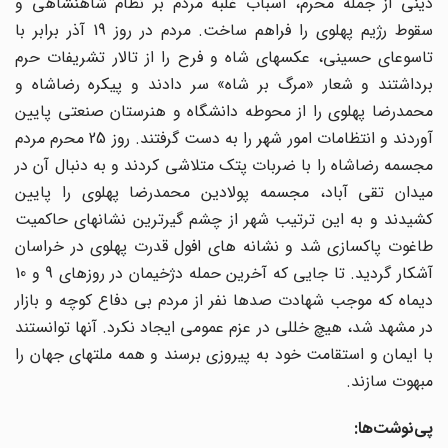
دینی از جمله محرم، اسباب غلبه مردم بر نظام شاهنشاهی و
سقوط رژیم پهلوی را فراهم ساخت. مردم در روز 19 آذر برابر با
تاسوعای حسینی، عکسهای شاه و فرح را از تالار تشریفات حرم
برداشتند و شعار «مرگ بر شاه» سر دادند و پیکره رضاشاه و
محمدرضا پهلوی را از محوطه دانشگاه و هنرستان صنعتی پایین
آوردند و انتظامات امور شهر را به دست گرفتند. روز 25 محرم مردم
مجسمه رضاشاه را با ضربات پتک متلاشی کردند و به دنبال آن در
میدان تقی آباد، مجسمه پولادین محمدرضا پهلوی را پایین
کشیدند و به این ترتیب شهر از چشم گیرترین نشانهای حاکمیت
طاغوت پاکسازی شد و نشانه های افول قدرت پهلوی در خراسان
آشکار گردید. تا جایی که آخرین حمله دژخیمان در روزهای 9 و 10
دیماه که موجب شهادت صدها نفر از مردم بی دفاع کوچه و بازار
در مشهد شد، هیچ خللی در عزم عمومی ایجاد نکرد. آنها توانستند
با ایمان و استقامت خود به پیروزی برسند و همه ملتهای جهان را
مبهوت سازند.
پی‌نوشت‌ها: