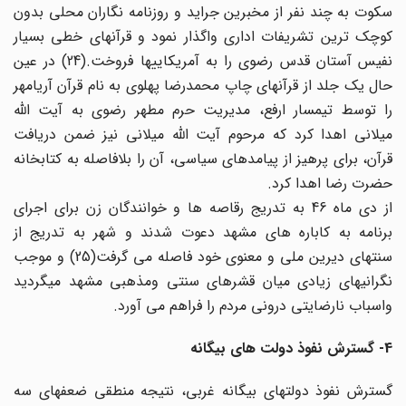
سکوت به چند نفر از مخبرین جراید و روزنامه نگاران محلی بدون
کوچک ترین تشریفات اداری واگذار نمود و قرآنهای خطی بسیار
نفیس آستان قدس رضوی را به آمریکاییها فروخت.(24) در عین
حال یک جلد از قرآنهای چاپ محمدرضا پهلوی به نام قرآن آریامهر
را توسط تیمسار ارفع، مدیریت حرم مطهر رضوی به آیت الله
میلانی اهدا کرد که مرحوم آیت الله میلانی نیز ضمن دریافت
قرآن، برای پرهیز از پیامدهای سیاسی، آن را بلافاصله به کتابخانه
حضرت رضا اهدا کرد.
از دی ماه 46 به تدریج رقاصه ها و خوانندگان زن برای اجرای
برنامه به کاباره های مشهد دعوت شدند و شهر به تدریج از
سنتهای دیرین ملی و معنوی خود فاصله می گرفت(25) و موجب
نگرانیهای زیادی میان قشرهای سنتی ومذهبی مشهد میگردید
واسباب نارضایتی درونی مردم را فراهم می آورد.
4- گسترش نفوذ دولت های بیگانه
گسترش نفوذ دولتهای بیگانه غربی، نتیجه منطقی ضعفهای سه