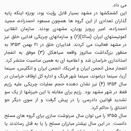
می داد.
این کشمکشها در مشهد بسیار قابل رؤیت بود، بویژه اینکه پایه
گذاران تعدادی از این گروه ها همچون مسعود احمدزاده، مجید
احمدزاده، امیر پرویز پویان، مشهدی بودند. سازمان انقلابی
کمونیستهای ایران (ساکا)(2) و سازمانهای چریکی فدایی خلق نیز
در مشهد فعالیت می کردند. فداییان خلق در 21 بهمن 1353 به
منظور بزرگداشت سالروز واقعه سیاهکل (3) موفق به انفجار
استانداری خراسان شد و اعلامیه ای به همین مناسبت منتشر کرد.
انفجار محل انجمن ایران و امریکا، انجمن ایران و انگلیس، سینما
آریا، سینما دیاموند، سینما شهر فرنگ و اداره کل اوقاف خراسان در
سال 1354 (4) نیز نشان دهنده حجم عملیات چریکی علیه رژیم
فقط در شهر مشهد بود. رژیم برای مقابله با این خیزشها از یک سو
تشدید قوانین دادرسی را در پیش گرفت و از سوی دیگر جو
اختناق را حاکم کرد.
سال 1355 را می توان سال سرنوشت سازی برای گروه های مسلح
دانست. در این سال بیشتر مبارزان مسلح را یا به قتل رساندند یا