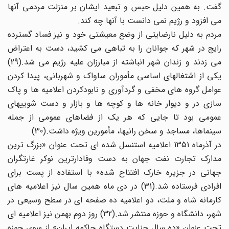
گفت. به همین دلیل حبس و تبعید ایشان بر منزلت مردمی آنها
می افزود و رژیم نمی دانست با آنها چه کند.
مردم به دلیل نارضایتی از وضع معیشتی خود و نیز فساد گسترده
رایج در شهر که جوانان را به تباهی می کشید، دست به اعتراض
می زدند و زندان شهر انباشته از مبارزان علیه رژیم می شد.(29)
یکی از اشتغالهای اساسی مأموران ساواک و شهربانی، پیدا کردن
عوامل گروه های مخفی و گردآوری و نابودکردن اعلامیه ها و پاک
سازی در و دیوار خانه ها و کوچه ها و بازار و دست شوییهای
عمومی بود تا جایی که هر یک از فضاهای عمومی از جمله
سینماها، مساجد و سخن رانیها، مأمورین ویژه داشت.(30)
در آذرماه 1351 اعلامیه استنسل شده ای تحت عنوان «بزرگ ترین
مدارک تجارت نفت جهان به دست وفادارترین نوکر غارتگران
جهانی در جزیره خارک افتتاح شده» با استفاده از پست برای
افرادی فرستاده شد.(31) در دی ماه همین سال نیز اعلامیه های
کارمانه شاه و ملت، دو اعلامیه ده صفحه ای در سطح وسیعی در
شهر، دانشگاه و حوزه منتشر شد.(32) روز دوم بهمن نیز اعلامیه ای
تحت عنوان «ده سال جنایت دستگاه حاکمه ایران» از سوی حوزه