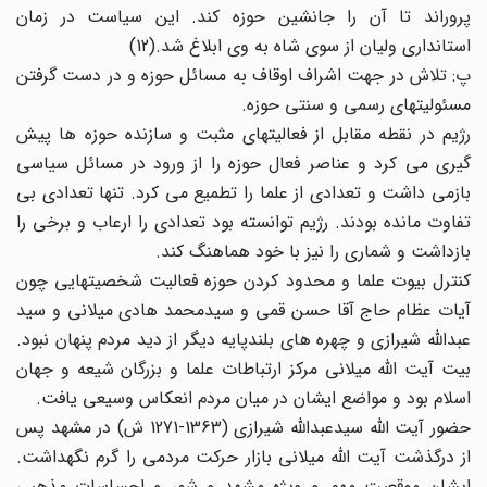
پروراند تا آن را جانشین حوزه کند. این سیاست در زمان
استانداری ولیان از سوی شاه به وی ابلاغ شد.(12)
پ: تلاش در جهت اشراف اوقاف به مسائل حوزه و در دست گرفتن
مسئولیتهای رسمی و سنتی حوزه.
رژیم در نقطه مقابل از فعالیتهای مثبت و سازنده حوزه ها پیش
گیری می کرد و عناصر فعال حوزه را از ورود در مسائل سیاسی
بازمی داشت و تعدادی از علما را تطمیع می کرد. تنها تعدادی بی
تفاوت مانده بودند. رژیم توانسته بود تعدادی را ارعاب و برخی را
بازداشت و شماری را نیز با خود هماهنگ کند.
کنترل بیوت علما و محدود کردن حوزه فعالیت شخصیتهایی چون
آیات عظام حاج آقا حسن قمی و سیدمحمد هادی میلانی و سید
عبدالله شیرازی و چهره های بلندپایه دیگر از دید مردم پنهان نبود.
بیت آیت الله میلانی مرکز ارتباطات علما و بزرگان شیعه و جهان
اسلام بود و مواضع ایشان در میان مردم انعکاس وسیعی یافت.
حضور آیت الله سیدعبدالله شیرازی (1363-1271 ش) در مشهد پس
از درگذشت آیت الله میلانی بازار حرکت مردمی را گرم نگهداشت.
ایشان موقعیت مهم و ویژه مشهد و شور و احساسات مذهبی