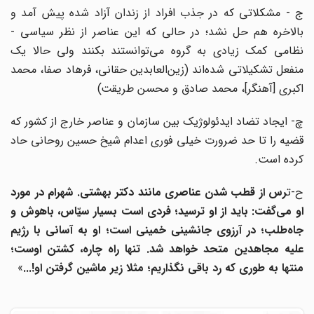
ج - مشکلاتی که در جذب افراد از زندان آزاد شده پیش آمد و
بالاخره هم حل نشد؛ در حالی که این عناصر از نظر سیاسی -
نظامی کمک زیادی به گروه می‌توانستند بکنند ولی حالا یک
منفعل تشکیلاتی شده‌اند (زین‌العابدین حقانی، فرهاد صفا، محمد
اکبری [آهنگر]، محمد صادق و محسن طریقت)
چ- ایجاد تضاد ایدئولوژیک بین سازمان و عناصر خارج از کشور که
قضیه را تا حد ضرورت خیلی فوری اعدام شیخ حسین روحانی حاد
کرده است.
ح-ت
رس از قطب شدن عناصری مانند دکتر بهشتی. شهرام در مورد
او می‌گفت: باید از او ترسید؛ فردی است بسیار سیّاس، باهوش و
جاه‌طلب؛ در آرزوی جانشینی خمینی است؛ او به آسانی با رژیم
علیه مجاهدین متحد خواهد شد. تنها راه چاره، کشتن اوست؛
منتها به طوری که رد باقی نگذاریم؛ مثلا زیر ماشین گرفتن او!...
»