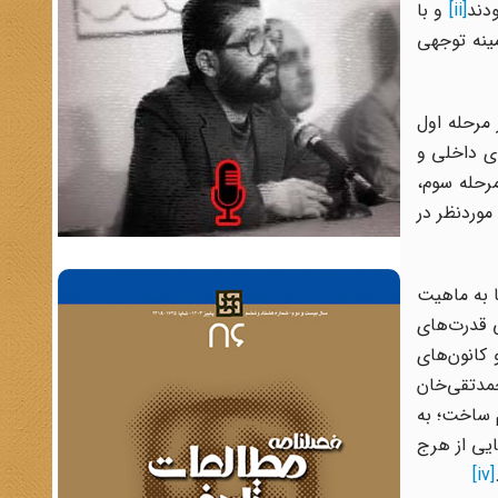
دند
[ii]
و با
ینه توجهی
‌ها در مرحله اول
های جدی داخلی و
ند؛ و بالاخره در مرحله سوم،
موردنظر در
ا به ماهیت
ی قدرت‌های
کانون‌های
مدتقی‌خان
م ساخت؛ به
یی از هرج
[iv]