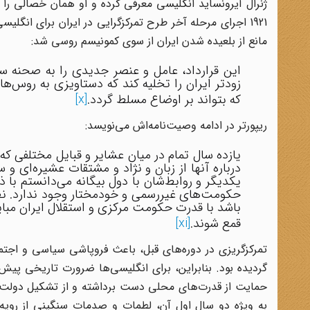
ژنرال آیرونساید انگلیسی معرفی کرده و او همان خصالی را در
1921 اجرای مرحله آخر طرح تمرکزگرایی در ایران برای انگل
مانع از بلعیده شدن ایران از سوی کمونیسم روسی شد:
این قرارداد، عامل و عنصر جدیدی را به صحنه س
زودتر ایران را تخلیه کند که دستاویزی به روس‌ه
که بتواند بر اوضاع مسلط گردد.
[x]
ریپورتر در ادامه وصیت‌نامه‌اش می‌نویسد:
یازده سال تمام در میان عشایر و قبایل مختلفی که
درباره آنها از زبان و نژاد و مشتقات عشیره‌ای و
یکدیگر و روابط‌شان با دول بیگانه می‌دانستم با ذک
حکومت‌های غیررسمی و خودمختار وجود ندارد. نظر
باشد با قدرت حکومت مرکزی و استقلال ایران مبای
قمع شوند.
[xi]
تمرکزگریزی در دوره‌های قبل، باعث فروپاشی سیاسی و اجتم
گردیده بود. بنابراین، برای انگلیسی‌ها ضرورت تاریخی پیش 
حمایت از قدرت‌های محلی دست برداشته و از تشکیل دولت قو
به ویژه دو سال اول آن، لطمات و صدمات سنگینی از رویه 