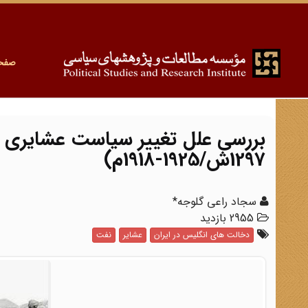
صفح
1297ش/1925-1918م)
سجاد راعی گلوجه*
2955 بازدید
دخالت های انگلیس در ایران
عشایر
نفت