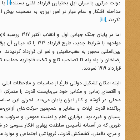
دولت مرکزی با سران ایل بختیاری قرارداد نفتی بستند؛
[i]
یا 
مداخله آشکار و تمام عیار در امور ایران، به تضعیف بیش
نکردند.
[iii]
اما در پایان جن
مواجهه با شرایط جدید، طرح
رضاخان را پله پله تا تصاحب تاج و تخت قاجاریه حمایت کر
قرارداد 1919 نمودند.
البته امکان تشکیل دولتی فارغ از مناسبات و ملاحظات ایلی
و اقتضای زمانی و مکانی خود می‌بایست
قدرت را متمرکز، ا
محلی در گوشه و کنار ایران پایان می‌داد. اجرای این سیا
پراکنده قدرت ایلات و عشایر و همچنین حرکت‌های آزادی‌خو
پسیان و غیره بود. برقراری نظم و امنیت عمومی و سرکوب حر
طوری که در آستانه تأسیس سلطنت پهلوی افکار عمومی در ش
و مرج، ناامنی، کشمکش قدرت، فروپاشی اجتماعی و موارد منفی