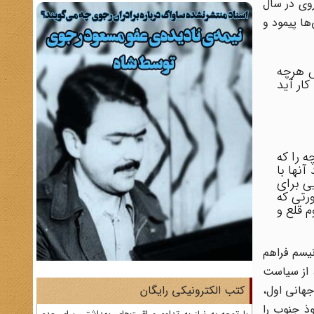
روی در سال
ها پیمود و
س هرچه
ار آید
ه را که
آنها با
یی برای
رتی که
 قلع و
نیسم فراهم
، از سیاست
جهانی اول،
کتب الکترونیکی رایگان
ذ جنوب را