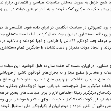
با شیخ خزعل به صورت مستقل مناسبات سیاسی و اقتصادی برقرار نمو
 از پیش حکومت مرکزی کمک کردند و به اعتراض‌های دولت در این زم
گ جهانی اول و انقلاب اکتبر 1917 روسیه لازم بود تغییراتی در سیاست انگلیس در ایران داده شود. انگلیسی
 قرارداد 1919 را که مبنای آن برقراری نظام مستشاری در ایران بود، دنبال کردند. اما با مخالفت‌
بین‌المللی مجبور به عقب‌نشینی و لغو آن قرارداد گردیدند. در مرحله بعد، کودتای 1299ش را طراحی و اجرا نمود
دند و ایجاد دولت متمرکز و دست‌نشانده را جایگزین نظام مستشاری 
 و عشایری در ایران، دست کم هفت سال به طول انجامید. این دولت بن
یلات و عشایر را مطیع مرکز
و به بحران‌های گوناگون ناشی از فروپاش
ست مانع خارجی نداشت. مهم‌ترین مانع داخلی، مقاومت‌های منابع و 
اهانه مرکزگریز مثل شیخ‌محمد خیابانی، میرزا کوچک‌خان جنگلی، مح
کت‌های مرکزگریز زمینة اجتماعی لازم را برای سیاست‌های بعدی فراه
رایطی قرار گرفت که تشکیل حکومت مرکزی مقتدر را موهبتی برای رها
 نظیر آن تلقی نموده و مردم ایران از یکپارچگی ملی استقبال کردند.