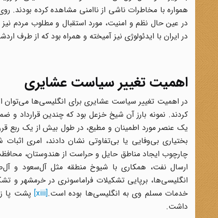
همواره با مخاطرات ناشی از ناامنی مشاهده کرده بودند. روی
در عین حال نظم و امنیت، مورد استقبال و مطلوب مردم نیز بو
در ایران با ایدئولوژی نیز آمیخته و همراه بود که از طرف ار
اهمیت تغییر سیاست عشایری
در اهمیت تغییر سیاست عشایری برای انگلیسی‌ها می‌توان این
کردند. نمونه بارز آن شیخ خزعل بود که چندین قرارداد و ضم
یک عنصر مورد اطمینان و مطیع، در طول بیش از یک ربع قرن
بختیاری بی‌وفایی یا بی‌تفاوتی نشان دادند، امری اثبا
چارچوب ایجاد مناطق حایل و حراست از هندوستان، محافظت ا
ارسال نفت، همکاری با شیوخ منطقه مثل آل‌سعود و آل‌ص
انگلیسی‌ها، برپایی تشکیلات فراماسونری در خرمشهر و تش
خدمات مسلم وی به انگلیسی‌ها بوده است.
[xiii]
پشت پا زد
داشت.