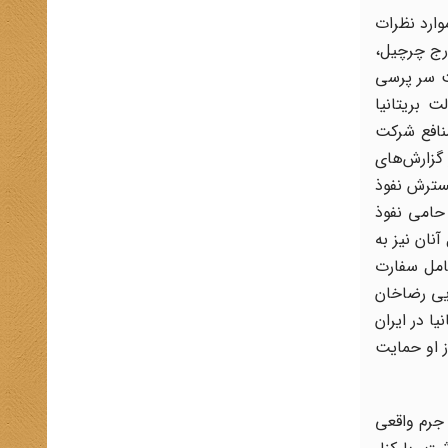
وارد نظرات
ورج چرچیل،
ت سر پرسی
 بریتانیا
نافع شرکت
گزارش‌های
گسترش نفوذ
حامی نفوذ
نان نیز به
امل سفارت
ایی رضاخان
ا در ایران
 او حمایت
 جرم واقعی