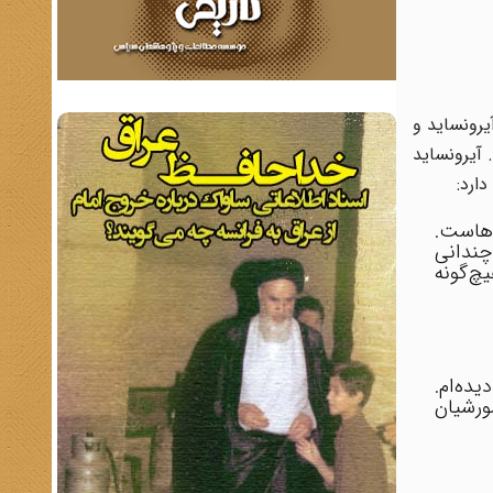
یرونساید و
 آیرونساید
ارد:
‌هاست.
 چندانی
چ‌گونه
یده‌ام.
ورشیان