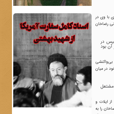
بعدی با وی در
ستی رضاخان
لیس در
آن بود
 بی‌واکنشی
ود در میان
 مشتعل
از ایلات و
 خود انگلیسی‌ها در گذشته بود که ‌بایستی به سرعت تغییر یابد. ریپورتر می‌گوید که در سال 1920 رضاخان را به