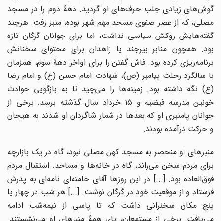
گوش‌های زیادی جلب حرف‌های او گردید. دهۀ دوم را در مسجد
مصلی، که از عصر صفوی مسجد مهم شهر بوده، منبر رفت. هرچند
گفته‌هایش روکش سیاسی نداشت، اما برای جوانان گرگان تازه
بود. همچون منابر بیرجند یا زاهدان برای محتوای سخنانش
برنامه‌ریزی کرده بود. فاش گفتن را برای اواخر دهۀ سوم، همزمان
با سالگرد رحلت پیامبر (ص)، شهادت امام حسن (ع) و امام رضا
(ع) نگه داشته بود. زمینه‌ها را می‌چید تا به بازگویی حوادث
خونین مدرسه فیضیه و ۱۵ خرداد سال گذشته برسد. برخی از
جوانان پامنبری او که بعدها در شمار شاگردان او شدند به هیجان
و حرکت درآمده بودند.
منبرهای او منحصر به مسجد کهن مصلی نبود، گاه در یک بازارچه
برای مردم سخن می‌راند، گاه در خانه‌ها و مساجد. استقبال مردم
فوق‌العاده بود. [...] در این روزها آقای خامنه‌ای نامه‌ای به پدرش
فرستاد و از موقعیت خود در گرگان نوشت. [...] هر شب در چهار یا
پنج مکان سخنرانی داشت که تا پاسی از نیمه‌شب ادامه
می‌یافت. برخی از مستمعان، پای همۀ منبرهای او می‌نشستند.