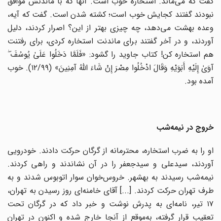
گفت که می‌ماند. استخاره خوب است. آنها که با ماندنش موافق
نبودند گفتند کجایش خوب است؛ کشته شدن است. گفت که آیه،
وعده بهشت می‌دهد، چه چیزی بهتر از این؟ اصرار کردند، دلیل
آوردند، و در آخر گفتند برای ماندنت استخاره کردی، برای رفتنت
هم استخاره کن! کتاب جاوید را گشود: «فَلَمَّا دَخَلُوا عَلَىٰ یُوسُفَ ۖ
آوَىٰ إِلَیْهِ أَبَوَیْهِ وَقَالَ ادْخُلُوا مِصْرَ إِنْ شَاءَ اللَّهُ آمِنِینَ» (۱۲/۹۹). خوب
آمده بود.
خروج در نیمه‌شب
او را به ضرب استخاره، محترمانه از گرگان حرکت دادند. خودرویی
آوردند، سیدعلی و سیدجعفر را در آن نشاندند و راهی کردند.
نیمه‌شب رسیدند به بهشهر. خروس‌خوان سوار اتوبوس شدند و به
طرف تهران حرکت کردند. [...] آقای خامنه‌ای روز رسیدن به تهران،
۱۷ تیر، نامه‌ای به پدرش نوشت و خبر داد که در گرگان تحت
تعقیب قرار گرفته، به‌موقع از آنجا خارج شده و اکنون در تهران