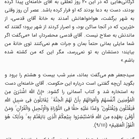
گرگانی‌هایی که در این ۲۰ روز تعلقی به آقای خامنه‌ای پیدا کرده
بودند، دست به دعا بودند که او فرار کرده باشد. عصر آن روز وقتی
به شهر برگشت، هواخواهانش آمدند به خانۀ آقای قدسی، از
خیّرین، که در آنجا ساکن بود، و اصرار کردند از شهر برود؛ گفتند که
ماندنش به صلاح نیست. آقای قدسی محضردار، اما «می‌گفت اگر
شما مایلی بمانی حتماً بمان و جرات هم نمی‌کنند توی خانۀ من
بیایند؛ دستشان به تو نمی‌رسد، مگر این که من کشته شده
باشم.»
سیدجعفر هم می‌گفت بماند، منبر شب بیست و هشتم را برود و
بگوید آن‌چه گفتنی است درباره این حکومت. آقای خامنه‌ای دست
به استخاره شد و کتاب آسمانی را گشود: «إِنَّ اللَّهَ اشْتَرَىٰ مِنَ
الْمُؤْمِنِینَ أَنْفُسَهُمْ وَأَمْوَالَهُمْ بِأَنَّ لَهُمُ الْجَنَّةَ ۚ یُقَاتِلُونَ فِی سَبِیلِ اللَّهِ
فَیَقْتُلُونَ وَیُقْتَلُونَ ۖ وَعْدًا عَلَیْهِ حَقًّا فِی التَّوْرَاةِ وَالْإِنْجِیلِ وَالْقُرْآنِ ۚ وَمَنْ
أَوْفَىٰ بِعَهْدِهِ مِنَ اللَّهِ فَاسْتَبْشِرُوا بِبَیْعِکُمُ الَّذِی بَایَعْتُمْ بِهِ ۚ وَذَٰلِکَ هُوَ
الْفَوْزُ الْعَظِیمُ» (۹/۱۱۱).