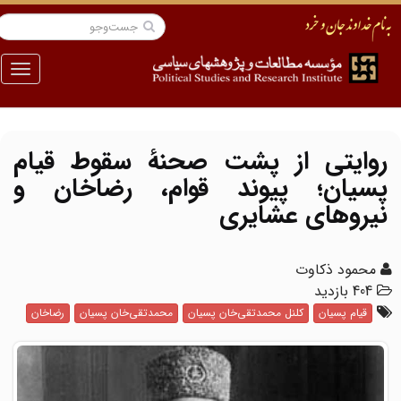
منو
روایتی از پشت صحنهٔ سقوط قیام
پسیان؛ پیوند قوام، رضاخان و
نیروهای عشایری
محمود ذکاوت
404 بازدید
قیام پسیان
کلنل محمدتقی‌خان پسیان
محمدتقی‌خان پسیان
رضاخان