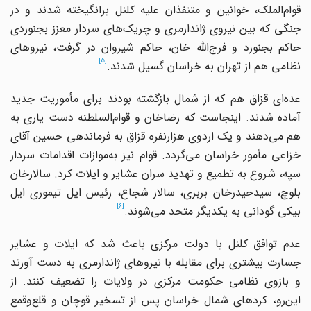
قوام‌الملک، خوانین و متنفذان علیه کلنل برانگیخته شدند و در
جنگی که بین نیروی ژاندارمری و چریک‌های سردار معزز بجنوردی
حاکم بجنورد و فرج‌الله خان، حاکم شیروان در گرفت، نیروهای
[5]
نظامی هم از تهران به خراسان گسیل شدند.
عده‌ای قزاق هم که از شمال بازگشته بودند برای مأموریت جدید
آماده شدند. اینجاست که رضاخان و قوام‌السلطنه دست‌ یاری به
هم می‌دهند و یک اردوی هزارنفره قزاق به فرماندهی حسین آقای
خزاعی مأمور خراسان می‌گردد. قوام نیز به‌موازات اقدامات سردار
سپه، شروع به تطمیع و تهدید سران عشایر و ایلات کرد. سالارخان
بلوچ، سیدحیدرخان بربری، سالار شجاع، رئیس ایل تیموری ایل
[6]
بیکی گودانی به یکدیگر متحد می‌شوند.
عدم‌ توافق‌ کلنل‌ با دولت‌ مرکزی‌ باعث‌ شد که‌ ایلات‌ و عشایر
جسارت‌ بیشتری‌ برای‌ مقابله‌ با نیروهای‌ ژاندارمری‌ به‌ دست‌ آورند
و بازوی‌ نظامی‌ حکومت‌ مرکزی‌ در ولایات‌ را تضعیف‌ کنند. از
این‌رو، کردهای‌ شمال‌ خراسان‌ پس‌ از تسخیر قوچان‌ و قلع‌وقمع