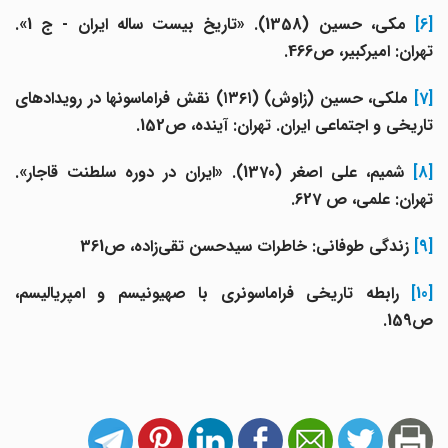
[6
مکی، حسین (1358). «تاریخ بیست‌ ساله ایران - ج 1».
تهران: امیرکبیر، ص466.
[7]
ملکی، حسین (زاوش) ‌(
۱۳۶۱
) نقش فراماسونها در رویدادهای
تاریخی و اجتماعی ایران. تهران:‌ آینده، ص152.
[8]
شمیم، علی اصغر (1370). «ایران در دوره سلطنت قاجار».
تهران: علمی، ص 627.
[9]
زندگی طوفانی: خاطرات سیدحسن تقی‌زاده، ص361
[10]
رابطه تاریخی فراماسونری با صهیونیسم و امپریالیسم،
ص159.