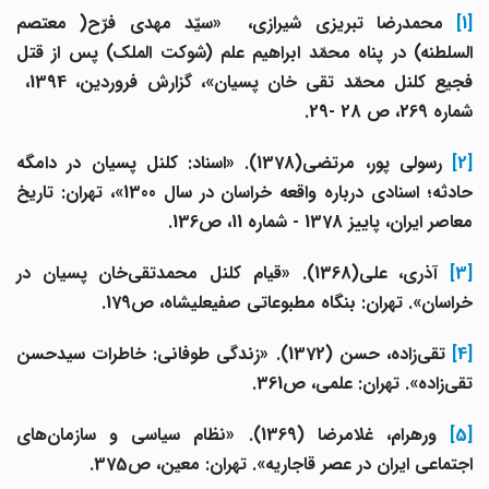
[1]
محمدرضا تبریزی شیرازی، «سیّد مهدی فرّح( معتصم
السلطنه) در پناه محمّد ابراهیم علم (شوکت الملک) پس از قتل
فجیع کلنل محمّد تقی خان پسیان»، گزارش فروردین، 1394،
شماره 269، ص 28 -29.
[2]
رسولی پور، مرتضی(1378). «اسناد: کلنل پسیان در دامگه
حادثه؛ اسنادی درباره واقعه خراسان در سال 1300»، تهران: تاریخ
معاصر ایران، پاییز 1378 - شماره 11، ص136.
[3
آذری، علی(1368). «قیام کلنل محمدتقی‌خان پسیان در
خراسان». تهران: بنگاه مطبوعاتی صفیعلیشاه، ص179.
[4
تقی‌‌زاده، حسن (1372). «زندگی طوفانی: خاطرات سیدحسن
تقی‌زاده». تهران: علمی، ص361.
[5
ورهرام، غلامرضا (1369). «نظام سیاسی و سازمان‌های
اجتماعی ایران در عصر قاجاریه». تهران: معین، ص375.