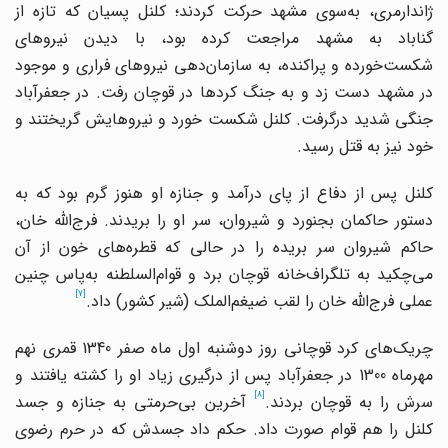
ژاندارمری‌، به‌سوی مشهد حرکت‌ کردند؛ کلنل‌ پسیان‌ که‌ تازه‌ از
گناباد به‌ مشهد مراجعت‌ کرده‌ بود، با دیدن‌ نیروهای‌
شکست‌خورده و پراکنده‌، به‌ سازمان‌دهی‌ نیروهای‌ فراری‌ و موجود
در مشهد دست‌ زد و به‌ جنگ‌ کردها در قوچان‌ رفت‌. در جعفرآباد
جنگی‌ شدید درگرفت‌. کلنل‌ شکست‌ خورد و نیروهایش‌ گریختند و
خود نیز به‌ قتل‌ رسید.
کلنل پس از دفاع از پای درآمد و جنازه او هنوز گرم بود که به
دستور حاکمان بجنورد و شیروان، سر او را بریدند. فرج‌الله خان،
حاکم شیروان سر بریده را در حالی که قطره‌های خون از آن
می‌چکید به تلگراف‌خانه قوچان برد و قوام‌السلطنه به‌پاس چنین
[7]
عملی فرج‌الله خان را لقب ضیغم‌الملک (شیر کشور) داد.
چریک‌های کرد قوچانی روز دوشنبه اول ماه صفر 1340 قمری نهم
مهرماه 1300 در جعفرآباد پس از درگیری زیاد او را کشته یافتند و
[8]
رش را به قوچان بردند.
آخرین بی‌حرمتی به جنازه و جسد
کلنل را هم قوام صورت داد. حکم داد جسدش که در حرم رضوی