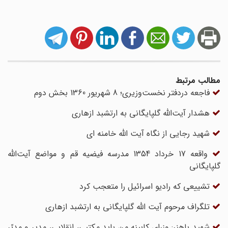
مطالب مرتبط
فاجعه دردفتر نخست‌وزیری؛ 8 شهریور 1360 بخش دوم
هشدار آیت‌الله گلپایگانی به ارتشبد ازهارى
شهید رجایی از نگاه آیت الله خامنه ای
واقعه 17 خرداد 1354 مدرسه فیضیه قم و مواضع آیت‌الله
گلپایگانی
تشییعی که رادیو اسرائیل را متعجب کرد
تلگراف مرحوم آیت الله گلپایگانی به ارتشبد ازهاری
شهید باهنر: وزرای کابینه من باید مکتبی، انقلابی، مدیر و مدبّر