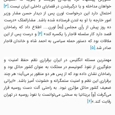
خواهان مداخله و یا درگیرشدن در قضایای داخلی ایران نیست.
[3]
احتمال دارد این درخواست لورن پس از دیدار حسن مشار وزیر
امور خارجه با او به لندن فرستاده شده باشد. مشارالملک «درست
ده روز پیش از رأی مجلس [به] لورن.... اطلاع داد که رضاخان
صد دارد کار سلسله قاجار را یکسره کند
»
[4]
و درست پس از این
ملاقات بود که دستور حمله سیاسی به احمد شاه و خاندان قاجار
صادر شد.
[5]
مهمترین مسئله انگلیس در ایران برقراری نظم حفظ امنیت و
جلوگیری از نفوذ کمونیسم در مملکت به عنوان کشور حائل بود و
رضاخان نشان داده بود که از پس هر دو منظور بر می‌آید؛ هر چند
برقراری این نظم و امنیت ستمگرانه و خشونت آمیز باشد. «ایرانی
ضعیف کشور حائل مؤثری نبود. به راحتی آلت دست روسیه قرار
می‌گرفت [
و
] بریتانیا به سختی می‌توانست با نفوذ روسیه در تهران
رقابت کند.
»
[6]