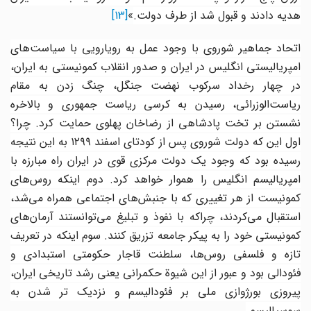
هدیه دادند و قبول شد از طرف دولت.
»
[13]
اتحاد جماهیر شوروی با وجود عمل به رویارویی با سیاست‌های
امپریالیستی انگلیس در ایران و صدور انقلاب کمونیستی به ایران،
ر چهار رخداد سرکوب نهضت جنگل
،
چنگ زدن به مقام
ریاست‌الوزرائی، رسیدن به کرسی ریاست جمهوری و بالاخره
نشستن بر تخت پادشاهی از رضاخان پهلوی حمایت کرد. چرا؟
اول این که دولت شوروی پس از کودتای اسفند
۱۲۹۹
به این نتیجه
رسیده بود که وجود یک دولت مرکزی قوی در ایران راه مبارزه با
امپریالیسم انگلیس را هموار خواهد کرد. دوم اینکه روس‌های
کمونیست از هر تغییری که با جنبش‌های اجتماعی همراه می‌شد،
استقبال می‌کردند، چراکه با نفوذ و تبلیغ می‌توانستند آرمان‌های
کمونیستی خود را به پیکر جامعه تزریق کنند. سوم اینکه در تعریف
تازه و فلسفی روس‌ها، سلطنت قاجار حکومتی استبدادی و
فئودالی بود و عبور از این شیوة حکمرانی یعنی رشد تاریخی ایران،
پیروزی بورژوازی ملی بر فئودالیسم و نزدیک تر شدن به
سوسیالیسم.