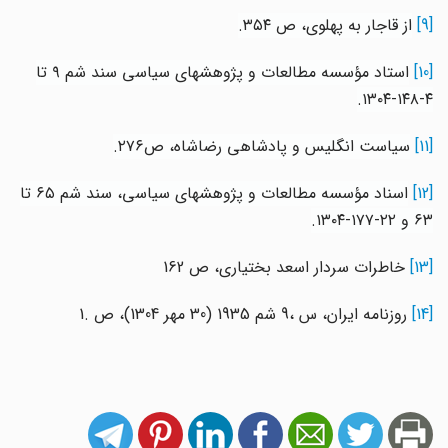
[9]
از قاجار به پهلوی، ص ٣٥٤.
[10]
استاد مؤسسه مطالعات و پژوهشهای سیاسی سند شم ٩ تا
٤-١٤٨-١٣٠٤.
[11]
سیاست انگلیس و پادشاهی رضاشاه، ص٢٧٦.
[12]
اسناد مؤسسه مطالعات و پژوهشهای سیاسی، سند شم‌ ٦٥ تا
٦٣ و ٢٢-١٧٧-١٣٠٤.
[13]
خاطرات سردار اسعد بختیاری، ص 162
[14]
روزنامه ایران، س ،9 شم‌ 1935 (30 مهر 1304)، ص .1