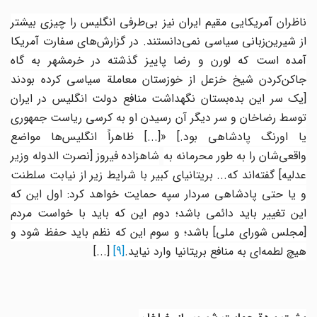
ناظران آمریکایی مقیم ایران نیز بی‌طرفی انگلیس را چیزی بیشتر
از شیرین‌زبانی سیاسی نمی‌دانستند. در گزارش‌های سفارت آمریکا
آمده است که لورن و رضا پاییز گذشته در خرمشهر به گاه
جاکن‌کردن شیخ خزعل از خوزستان معاملة سیاسی کرده بودند
[یک سر این بده‌بستان نگهداشت منافع دولت انگلیس در ایران
توسط رضاخان و سر دیگر آن رسیدن او به کرسی ریاست جمهوری
یا اورنگ پادشاهی بود.] «[...] ظاهراً انگلیس‌ها مواضع
اقعی‌شان را به طور محرمانه به
شاهزاده فیروز [نصرت الدوله وزیر
عدلیه] گفته‌اند که... بریتانیای کبیر با شرایط زیر از نیابت سلطنت
و یا حتی پادشاهی سردار سپه حمایت خواهد کرد: اول این که
این تغییر باید دائمی باشد؛ دوم این که باید با خواست مردم
[مجلس شورای ملی] باشد؛ و سوم این که نظم باید حفظ شود و
هیچ لطمه‌ای به منافع بریتانیا وارد نیاید.
[9]
[...]