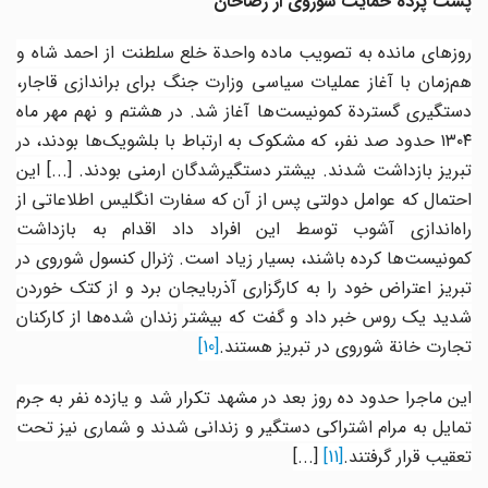
پشت پردة حمایت شوروی از رضاخان
روزهای مانده به تصویب ماده واحدة خلع سلطنت از احمد شاه و
هم‌زمان با آغاز عملیات سیاسی وزارت جنگ برای براندازی قاجار،
دستگیری گستردة کمونیست‌ها آغاز شد. در هشتم و نهم مهر ماه
١٣٠٤ حدود صد نفر، که مشکوک به ارتباط با بلشویک‌ها بودند، در
تبریز بازداشت شدند. بیشتر دستگیر‌شدگان ارمنی بودند. [...] این
احتمال که عوامل دولتی پس از آن که سفارت انگلیس اطلاعاتی از
راه‌اندازی آشوب توسط این افراد داد اقدام به بازداشت
کمونیست‌ها کرده باشند، بسیار زیاد است. ژنرال کنسول شوروی در
تبریز اعتراض خود را به کارگزاری آذربایجان برد و از کتک خوردن
دید یک روس خبر داد و گفت که بیشتر
زندان شده‌ها از کارکنان
تجارت خانة شوروی در تبریز هستند.
[10]
این ماجرا حدود ده روز بعد در مشهد تکرار شد و یازده نفر به جرم
تمایل به مرام اشتراکی دستگیر و زندانی شدند و شماری نیز تحت
تعقیب قرار گرفتند.
[11]
[...]