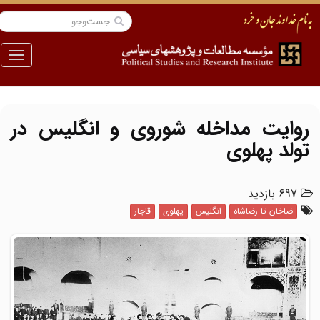
منو
روایت مداخله شوروی و انگلیس در
تولد پهلوی
697 بازدید
ضاخان تا رضاشاه
انگلیس
پهلوی
قاجار