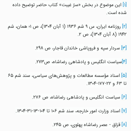
[1]
این موضوع در بخش «سرّ غیبت» کتاب حاضر توضیح داده
شده است.
[2]
روزنامه ایران، س
۹
شم‌
۱۹۳۶ (۱
آبان ١٣٠٤)، ص ١؛ همان، شم‌
١٩٤٢ (
۸
آبان ١٣٠٤)، ص
۲.
[3]
سردار سپه و فروپاشی خاندان قاجار، ص 298.
[4]
سیاست انگلیس و پادشاهی رضاشاه، ص273.
[5]
اسناد مؤسسه مطالعات و پژوهش‌های سیاسی، سند شم‌ ٦٥
تا ٦٣ و ٢٢-١٧٧-١٣٠٤.
[6]
سیاست انگلیس و پادشاهی رضاشاه، ص ٢٧٦.
[7]
اسناد وزارت امور خارجه، سند شم‌ ١٠٦ تا ١٠٤-١٣-٣١-١٣٠٤.
[8]
قزاق - عصر رضاشاه پهلوی، ص ٢٤٥.