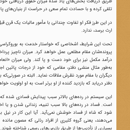
طریق دریافت بخش‌های یاد شده میزان حقوق دریافتی خود ر
تلقی کرده و با حسادت تمام سعی در حراست از بنیان‌های پا
در این طرز فکر او تفاوت چندانی با مأمور مالیات یک قرن ق
ارث برسد، ندارد.
تحت این شرایط، اشخاصی که خواستار خدمت به بوروکراسی ه
پرونده‌شان مقام مطلعی عمل خواهد کرد. میزان ناچیز پرد
درآمد مکمل نیز برای خود دست و پا کند. ولی میزان «انعام
به‌طور مثال منشی دفتر، مقامی که خود از درجات پائین اجت
دیگران با مقام مورد نظرش ملاقات نماید. البته در صورتی‌که ب
دفتر دریابد که بازدید کننده از او برتر است به او اولویت خواه
این سیستم در رده‌های بالاتر سبب پیدایش فسادی شده که 
است. فساد در رده‌های بالا سبب تنبیه، زندانی شدن و یا اخ
شود که شاه از فساد خوشش نمی‌آید. آیا این کار در نیل ب
می‌دهند، یعنی گروه کثیری از افراد رذلی که مصون مانده 
بسیاری از نأدیب‌ها از طریق بازرس‌های رسمی شناخته شوند.