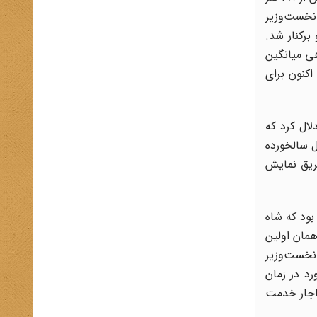
ه‌عهده داشته‌اند. یکی از این دو[احمد قوام] ابتدا در سال 1922 نخست‌وزیر
‌وزیر روی کار آمد و برکنار شد.
هی میانگین
اکنون برای
لال کرد که
 سالخورده
یق نمایش
 بود که شاه
خود فردی را بیابد که به‌عنوان نخست‌وزیر در زمان رضاشاه کار نکرده بود. اولین نخست‌وزیرِ محمدرضا در سال 1941 همان اولین
ادن سمت نخست‌وزیری در سال1950 به او روی آورد 10 سال قبل نخست‌وزیر
ورد در زمان
اجار خدمت