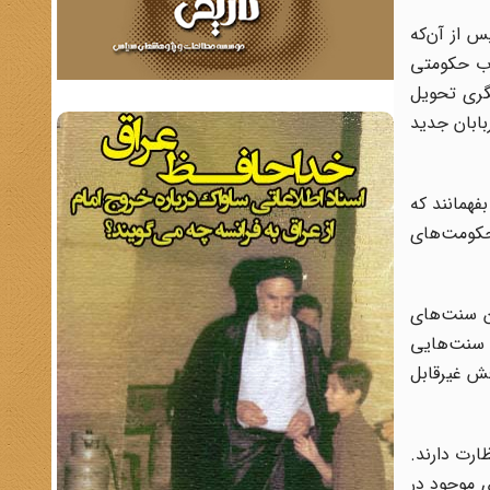
س از آن‌که
ارب حکومتی
یگری تحویل
بابان جدید
فهمانند که
ه ازسال 1850 به بعد تقلید ازسبک حکومت‌های
ن سنت‌های
ا سنت‌هایی
فش غیرقابل
ارت دارند.
ی موجود در