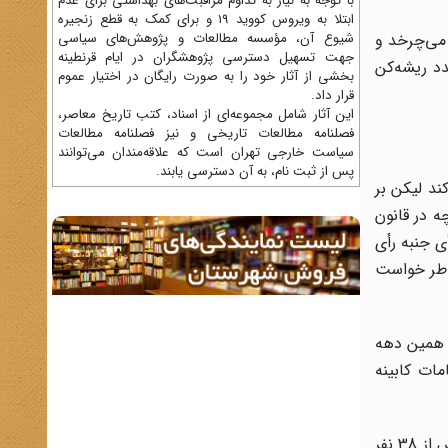
با توجه به نیاز به تداوم مراقبت‌های بهداشتی برای عدم
ابتلا به ویروس کووید 19 و برای کمک به قطع زنجیره
 می‌چرخد و
شیوع آن، مؤسسه مطالعات و پژوهش‌های سیاسی
جهت تسهیل دسترسی پژوهشگران در ایام قرنطینه
دد ریشه‌کن
بخشی از آثار خود را به صورت رایگان در اختیار عموم
قرار داد.
این آثار شامل مجموعه‌ای از اسناد، کتب تاریخ معاصر،
فصلنامه‌ مطالعات تاریخی و نیز فصلنامه مطالعات
سیاست خارجی تهران است که علاقه‌مندان می‌توانند
پس از ثبت نام، به آن دسترسی یابند.
ند لیکن بر
ه در قانون
 جنبه رأی
خاطر خواست
ا همین دهه
مات کابینه
ازاوان پیدایش حکومت مشروطه در سال 1907 تا سال 1975 حدود 120 کابینه مختلف روی کار آمده‌اند ولی تعداد نخست‌وزیران بیش از 38 نفر