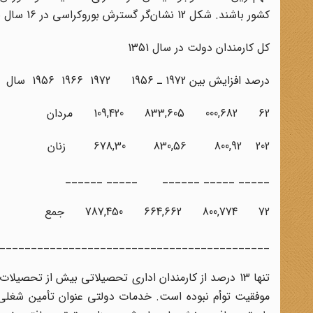
کشور باشند. شکل 12 نشان‌گر گسترش بوروکراسی در 16 سال بین 1956 تا 1972٭ می‌باشد.
کل کارمندان دولت در سال 1351
درصد افزایش بین 1972 ـ 1956 1972 1966 1956 سال
62 000,682 833,605 109,420 مردان
202 800,92 830,56 678,30 زنان
_____ _____ ______ _____ ______
72 800,774 664,662 787,450 جمع
___________________________________________
تنها 13 درصد از کارمندان اداری تحصیلاتی بیش از تحصیل
موفقیت توأم نبوده است. خدمات دولتی عنوان تأمین شغلی ا