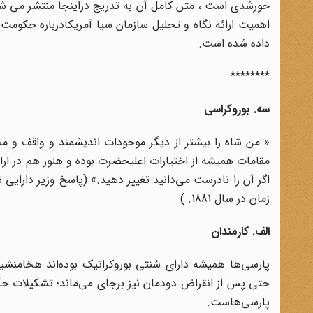
خورشدی است ، متن کامل آن به تدریج دراینجا منتشر می شود
اهمیت ارائه نگاه و تحلیل سازمان سیا آمریکادرباره حکومت 
داده شده است.
********
سه. بوروکراسی
« من شاه را بیشتر از دیگر موجودات اندیشمند و واقف و متع
مقامات همیشه از اختیارات اعلیحضرت بوده و هنوز هم در ارا
اگر آن را نادرست می‌دانید تغییر دهید.» (پاسخ وزیر دارایی
زمان در سال 1881. )
الف. کارمندان
پارسی‌ها همیشه دارای سُنتی بوروکراتیک بوده‌اند هخامنشیا
حتی پس از انقراض دودمان نیز برجای می‌ماند؛ تشکیلات ح
پارسی‌هاست.