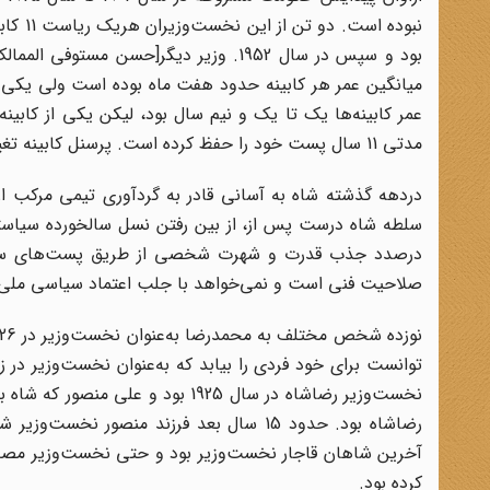
نبوده است. دو تن از این نخست‌وزیران هریک ریاست 11 کابینه
میانگین عمر هر کابینه حدود هفت ماه بوده است ولی یکی ا
عمر کابینه‌ها یک تا یک و نیم سال بود، لیکن یکی از کابین
مدتی 11 سال پست خود را حفظ کرده است. پرسنل کابینه تغییر یافته لیکن ماهیت آن دست نخورده است.
دردهه گذشته شاه به آسانی قادر به گردآوری تیمی مرکب از 
سلطه شاه درست پس از، از بین رفتن نسل سالخورده سیاستم
درصدد جذب قدرت و شهرت شخصی از طریق پست‌های سیا
صلاحیت فنی است و نمی‌خواهد با جلب اعتماد سیاسی ملی ا
نوزده شخص مختلف به محمدرضا به‌عنوان نخست‌وزیر در 26 دولت مختلف در طول 34 سال گذشته خدمت کرده‌اند.
رضاشاه بود. حدود 15 سال بعد فرزند منصور 
آخرین شاهان قاجار نخست‌وزیر بود و حتی نخست‌وزیر مصدق 
کرده بود.