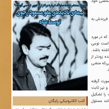
 شخصی خود
 فرزندش به
ه در مورد
 است نوعی
اشته باشد.
ه زودتر از
رتی‌که منشی
.
ورت گرفته
و نیز ثابت
ت را تشکیل
انند مسئول
کتب الکترونیکی رایگان