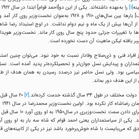
[1]
را ب
بود و سپس در سال 1952. وزیر دیگر[حسن مستوفی الممالک] بارها بین سال‌های 1910 و 1928 به‌عنوان نخست
ز آن‌ها بیش از یک ماه و نیم دوام نداشت. در اوج استبداد رضا شا
ه‌ها با تغییرات جزئی حدود پنج سال روی کار ماند. نخست‌وزیر هویدا 
افراد فنی و ذی‌صلاح وفادار نسبت به خود نبود. می‌توان چنین استد
داران و پیدایش نسل جوان‌تر و تحصیلکرده‌تر پدید آمده است. نسل
سی بود. ولی نسل حاضر نیز درصدد رسیدن به همان هدف از طر
ز این هدف دور بماند.
[2]
20 سال قبل
توانست برای 
نخست‌وزیر رضاشاه در سال 1925 بود و علی منصور که شاه برای د
نخست‌وزیر شد. یکی از سیاستمداران یعنی احمد قوام که شاه سه بار به او روی آ
که می‌بایست با شاه خوش‌برخورد باشد نیز در یکی از کابینه‌های ق