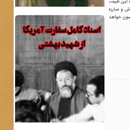
ه این طیف،
ش و مبارزه
مصون خواهد