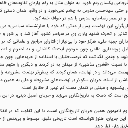
جامی یکسان رقم خورد. به عنوان مثال به رغم پاره‌ای تفاوت‌های ظا
انی و حتی سیدحسن مدرس به چشم نمی‌خورد و در واقع، همان دستی که
کرد و در عصر رضاخان، مدرس را هم در خواف خفه کرد.
‌گرای این نهضت، پس از مدتی که خود را «بازنشسته سیاسی» می‌خو
اشانی و تحرک شدید یاران وی در سراسر کشور، آغاز شد و بر شور و 
اران جبهه ملی، هرگز خود را بی‌نیاز از فتاوای مراجع و علمائی که ب
دلیل پرچمداری عالمی چون مرحوم آیت‌الله کاشانی و به احترام و اعتب
بود و چندی نگذشت که فرصت‌طلبان با استفاده از حربه‌هایی چون ج
 نسبت «قشری مذهبی» از میدان به در کردند و دیگری را متهم ساخ
هضت می‌داند و در نهایت، همان کردند که پیش‌تر نهضت مشروطه را ب
ناشی از تسلط جریان سکولار بر نهضت‌های مشروطه و ملی به همین م
ری یکسویه و مبتنی بر کتمان دست کم نیمی از حقایق است.
اتح است که دست به تاریخ‌نگاری می‌زند و جریان اصیل دینی، در این
اوم نامیمون همین جریان تاریخ‌نگاری است، با این تفاوت که در انقل
 این جریان، هنوز نتوانسته است تاریخی دقیق، مبسوط و بی‌نقص از ح
‌پژوهان قرار دهد.