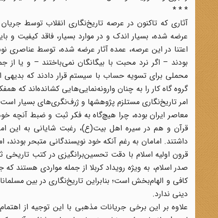
* * *
آثاری که تاکنون در عرصه تاریخ‌نگاری انقلاب توسط جریان م
عرضه شده، بسیار اندک و در موارد بسیار، فاقد کیفیت و بای
اعتنا در این عرصه، عمده آثار عرضه شده، توسط عناصری نوشته
بودند – اگر نرد محبت با بیگانگان نمی‌باختند – و یا از جمل
محملی برای تسویه حساب با سیستم قرار دادند که بدیهی ا
گروه گاه کار را به چنان وارونه‌نمایی‌هایی کشانده‌اند که همف
امر تاریخ‌نگاری مستلزم پژوهشها و ژرف‌نگری‌های بسیار است
معاصر ایران بوده، چرا هیچ‌گاه به فکر ثبت و ضبط آنچه خود 
قرآن و هم در سیره اهل بیت(ع)، رغبت شایانی به این امر دی
داشتند. امامان به رغم آنکه خود نویسندگانی متبحر بودند، ام
قرون اولیه اسلام با دقت تحسین‌برانگیزی در کتب تاریخی ثبت
صدر اسلام، به ویژه رویداد کربلا از جمله مواردی هستند که
کافی و الهام‌بخش است؛ بنابراین تاریخ‌نگاری در بین مسلمانا
دینی ندارد.
علاوه بر این برخی جریانات مذهبی با این توجیه از اهتمام 