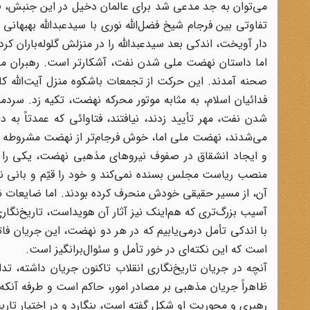
می‌توان به جد مدعی شد برای عالمان دخیل در این جنبش، فر
تفاوتی بین فرجام شیخ فضل‌الله نوری با سیدعبدالله بهبه
دار آویخت، اندکی بعد سیدعبدالله را در منزلش گلوله‌باران 
اما داستان نهضت ملی شدن نفت، آشکارتر است. رهبران ملی
صحنه آمدند. این حرکت از تجمعات باشکوه منزل آیت‌الله ک
فدائیان اسلام، به مثابه موتور محرکه نهضت، تکیه زد. سردمد
شدن نفت، مهر تأیید زدند، نیافتند، فتاوائی که عمدتاً به 
می‌شدند، نهضت ملی اما، خوش فرجام‌تر از نهضت مشروطه ن
و ایجاد انشقاق در صفوف نیروهای مذهبی نهضت، یکی را با
منصب ریاست مجلس بسنده نمی‌کند و خود را قیّم و بانی ن
آن، از مسیر حقیقی خودش منحرف کرده بودند. اما ضایعات 
آسیب بزرگ‌تری که هم‌اینک نیز آثار آن هویداست، تاریخ‌نگا
با اندکی تأمل درمی‌یابیم که در هر دو نهضت، این جریان ف
است که این نکته‌ای در خور تأمل و سئوال‌برانگیز است.
آنچه در جریان تاریخ‌نگاری انقلاب تاکنون جریان داشته، تد
ظاهراً جریان مذهبی بر مصادر امور، حاکم است و طرفه آنکه
رهبری و محوریت او شکل گفته است، بنگارد و در اختیار تاریخ