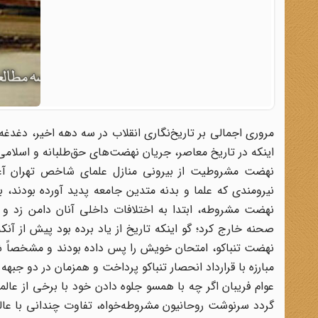
مروری اجمالی بر تاریخ‌نگاری انقلاب در سه دهه اخیر، دغدغه
اینکه در تاریخ معاصر، جریان نهضت‌های حق‌طلبانه و اسلامی
نهضت مشروطیت از بیرونی منازل علمای شاخص تهران آغاز 
نیرومندی که علما و بدنه متدین جامعه پدید آورده بودند، 
نهضت مشروطه، ابتدا به اختلافات داخلی آنان دامن زد و ع
صحنه خارج کرد؛ گو اینکه تاریخ از یاد برده بود پیش از آن
نهضت تنباکو، امتحان خویش را پس داده بودند و مشخصاً 
مبارزه با قرارداد انحصار تنباکو پرداخت و همزمان در دو جبه
عوام فریبان اگر چه با همسو جلوه دادن خود با برخی از عالما
گردد سرنوشت روحانیون مشروطه‌خواه، تفاوت چندانی با عالم