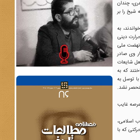
هری، چندان
 شیخ را بر
اندند، به
حرارت دینی
ر نهضت ملی
ار وی صادر
عل شایعات
تند که به
ا توسل به
نحصر نشد.
 عرصه غایب
اب اسلامی،
رکتی که با