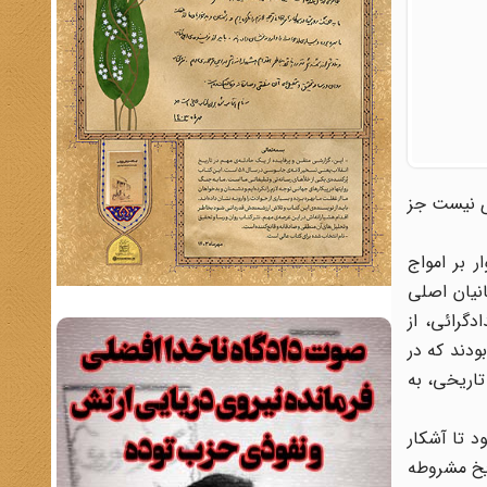
زی نیست جز
 بر امواج
انیان اصلی
دگرائی، از
ودند که در
اریخی، به
د تا آشکار
ریخ مشروطه