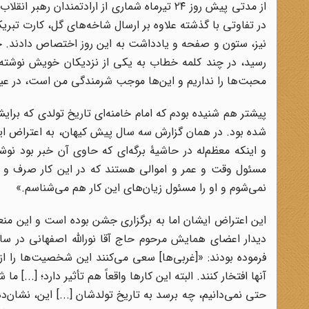
از مدتی پیش روز ۲۴ تیرماه شماری از ارادتمندا
در تفاوتی با گذشته علاوه بر ارسال شاخه‌های گل، کارت تبری
نیز، ستون و صفحه و یادداشت به این روز اختصاص دادند. چن
رسید، در چند کلمه خطاب به یکی از نزدیکان خویش نوشته بودن
محبت‌ها را نداریم و این‌ها موجب شرمندگی من است، در عین
پیشتر هم شنیده بودم که امام خامنه‌ای تاریخ تولدی که برای
شده بود. در همان گزارش سه سال پیش کیهان، به اعتراض ایشا
و اینکه معظم‌له در حاشیۀ برگه‌ای که حاوی آن خبر بود نوشت
مسئول وقت و عمر و اموالی هستند که در این کار صرف و 
نمی‌شوم و او را مسئول زیان‌های این کار هم می‌شناسم.»
این اعتراض ایشان اما به برگزاری جشن بوده است و این منعی
فرموده بودند: «[غربی‌ها] سعی می‌کنند این شخصیت‌ها را از ل
آنها افتخار کنند. البته این کارها واقعاً هم تأثیر دارد؛ [..
حتی نمی‌دانیم، چه برسد به تاریخ تولدشان [...] این، نش