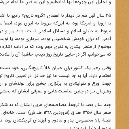
و تحلیل این چهره‌ها بها نداده‌ایم و این به ضرر ما تمام می‌ش
۲۵ سال قبل هم در دیدار با اعضای «گروه تاریخ» رادیو با ا
به اروپا و آمریکا بود؛ نه این‌که مربوط به ایران نبود، اصلاً
مربوط به دنیای اسلام و مسائل اسلامی است، باید ریز و در
آدمی که برای خودش شخصیتی بوده، سرداری بوده، یا نویسندۀ
موضوع از منظر ایشان به قدری مهم بوده که در ادامه اشاره 
که می‌خوانم، اگر در جایی تاریخ روز دیدم، حاشیۀ آن را علامت ب
وقتی رهبر یک کشور برای جبران خلأ تاریخ‌نگاری، خود دست 
اهتمام دارد، آیا به جا نیست ما نیز حداقل در تعیین تاریخ ت
جهت ورع و تقوایشان به برگزاری جشن برای تولدشان و ارسا
رهبرمان نیز در چنین مناسبت‌هایی و معرفی ایشان که بخشی 
چند سال بعد، با ترجمۀ مصاحبه‌های عربی ایشان که به شک
صفر سال ۱۳۵۸ هـ.ق (فروردین ۱۸
طبقۀ بالا مخصوص پدر و مادرم و فرزندان کوچکشان بود، در 
مادرم از دنیا رفته بود.»