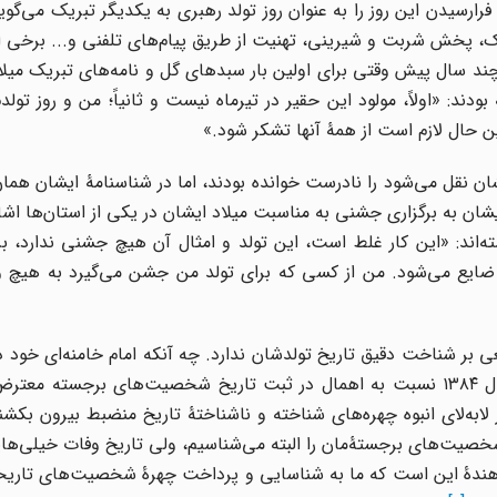
ن رهبر انقلاب فرارسیدن این روز را به عنوان روز تولد رهبری به یکدیگر تبریک می‌گ
ک، پخش شربت و شیرینی، تهنیت از طریق پیام‌های تلفنی و... برخی از 
د سال پیش وقتی برای اولین بار سبدهای گل و نامه‌های تبریک میلا
د: «اولاً، مولود این حقیر در تیرماه نیست و ثانیاً؛ من و روز تولد
 حال لازم است از همۀ آنها تشکر شود.»
شان نقل می‌شود را نادرست خوانده بودند، اما در شناسنامۀ ایشان همان
ن به برگزاری جشنی به مناسبت میلاد ایشان در یکی از استان‌ها اشا
ه‌اند: «این کار غلط است، این تولد و امثال آن هیچ جشنی ندارد، برگ
ضایع می‌شود. من از کسی که برای تولد من جشن می‌گیرد به هیچ 
 بر شناخت دقیق تاریخ تولدشان ندارد. چه آنکه امام خامنه‌ای خود در
دیدار اعضای همایش مرحوم حاج آقا نوراللَّه اصفهانی در سال ۱۳۸۴ نسبت به اهمال در ثبت تاریخ شخصیت‌های برجست
ابه‌لای انبوه چهره‌های شناخته و ناشناختۀ تاریخ منضبط بیرون بکشند 
.] ما شخصیت‌های برجستۀ‌مان را البته می‌شناسیم، ولی تاریخ وفات خیلی‌ه
ان‌دهندۀ این است که ما به شناسایی و پرداخت چهرۀ شخصیت‌های تار