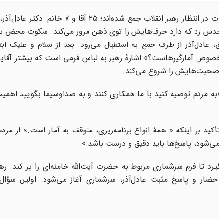
ساعت نزدیک ۱۱ است و مدیران مرکز آمار ایران در اتاق جلسات در انتظار رهبر انقلاب جمع شده
حدس زد که دارد حرف‌هایش را توی ذهن مرور می‌کند. سکوت محض بر 
حبخانه به اتاق، عادل‌آذر از طرف جمع به استقبال می‌رود. بعد از سلام و علیک 
خصوص آمارگیرهاست؟» اشارۀ رهبر به لباس فرمی است که بیشتر آقایا
و صحبت‌هایش را شروع می‌کند.
به مردم توصیه کنید با ما همکاری کنند و به صداوسیما بگویید اهمیت 
کید بر اینکه « همۀ انواع برنامه‌ریزی، متوقف به آمار است.»‌ از مرد
ی‌شود، پاسخ‌ها باید دقیق و درست باشد.»
رد تا فرم سرشماری مربوط به حضرت آیت‌الله خامنه‌ای را پر کند. رهب
ضار و پاسخ مثبت عادل‌آذر، سرشماری آغاز می‌شود. اولین سؤال: 