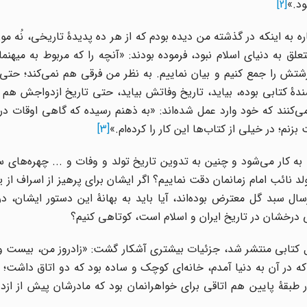
ود.»
[2]
شاره به اینکه در گذشته من دیده بودم که از هر ده پدیدۀ تاریخی، نُه م
 متعلق به دنیای اسلام نبود، فرموده بودند: «آنچه را که مربوط به میهن
شتش را جمع کنیم و بیان نماییم. به نظر من فرقی هم نمی‌کند؛ حتی 
 کتابی بوده، بیاید، تاریخ وفاتش بیاید، حتی تاریخ ازدواجش هم ب
می‌کنند که خود وارد عمل شده‌اند: «به ذهنم رسیده که گاهی اوقات در
زنم؛ در خیلی از کتاب‌ها این کار را کرده‌ام.»
[3]
به کار می‌شود و چنین به تدوین تاریخ تولد و وفات و ... چهره‌های
ولد نائب امام زمانمان دقت نماییم؟ اگر ایشان برای پرهیز از اسراف از 
ل سبد گل معترض بوده‌اند، آیا باید به بهانۀ این دستور ایشان، د
درخشان در تاریخ ایران و اسلام است، کوتاهی کنیم؟
ل کتابی منتشر شد، جزئیات بیشتری آشکار گشت: «زادروز من، بیست و
۱۳ هـ.ش) است. خانه‌ای که در آن به دنیا آمدم، خانه‌ای کوچک و ساده بود که دو اتاق داش
طبقۀ پایین هم اتاقی برای خواهرانمان بود که مادرشان پیش از ازدو