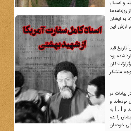
ویند و امسال
روزنامه‌ها
د به ایشان
م ارزش این
 تاریخ قید
ره شده بود
زارکنندگان
وجه متشکر
 بیانات در
ه معترض بوده‌اند و
و [...] به
ایشان را هم
یخی خودمان