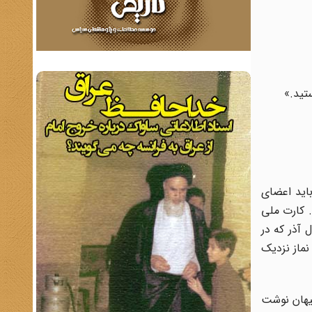
تید.»
باید اعضای
مه‌ی اطلاعاتی که می‌خواهند بدهند، راحت است: «ما اعضایی نداریم. فقط ۲ نفریم. کارت ملی
 آذر که در
ود ۲۰ دقیقه وقت می‌گیرد. وقت نماز نزدیک
 بود. حتی مردادماه سال ۱۳۸۶ بود که روزنامۀ کیهان نوشت