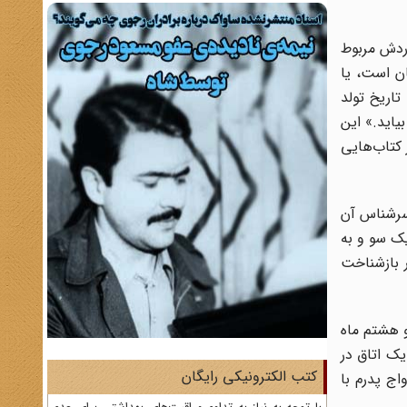
وردش مربوط
مان است، یا
تاریخ تولد
یاید.» این
 کتاب‌هایی
 سرشناس آن
یک سو و به
ر بازشناخت
 هشتم ماه
ت؛ یک اتاق در
کتب الکترونیکی رایگان
اج پدرم با