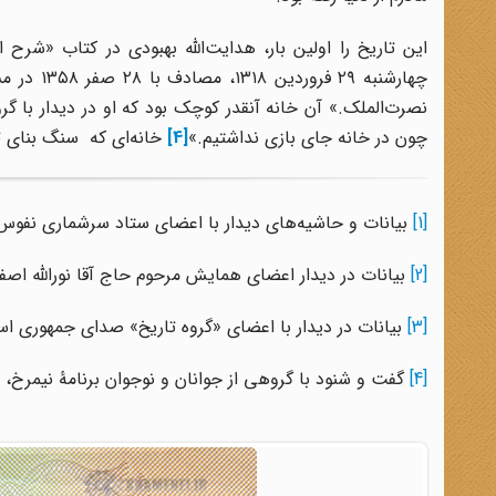
این تاریخ را اولین بار، هدایت‌الله بهبودی در کتاب «شرح
چهارشنبه 
نصرت‌الملک.» آن خانه آنقدر کوچک بود که او در دیدار با گرو
چون در خانه جاى بازى نداشتیم.»
[4]
خانه‌ای که سنگ بنای ت
[1]
بیانات و حاشیه‌های دیدار با اعضای ستاد سرشماری نفوس و مسکن، ۲
[2]
بیانات در دیدار اعضای همایش مرحوم حاج آقا نورالله اصفهانی، ۱۵ / ۵
[3]
بیانات در دیدار با اعضای «گروه تاریخ» صدای جمهوری اسلامی ایران، 
[4]
گفت و شنود با گروهى از جوانان و نوجوان برنامۀ نیمرخ، ۱۴ / ۱۱ / ۱۳۷۶