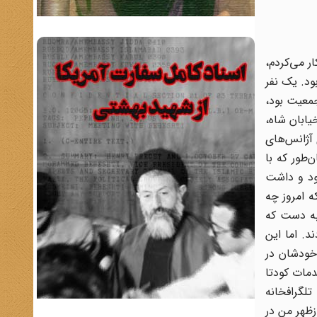
ر می‌کردم،
ود. یک نفر
ز جمعیت بود،
ه خیابان شاه،
 آژانس‌های
‌طور که با
بود و داشت
 امروز چه
به دست که
د. اما این
 خودشان در
دمات کودتا
تلگرافخانه
زظهر من در