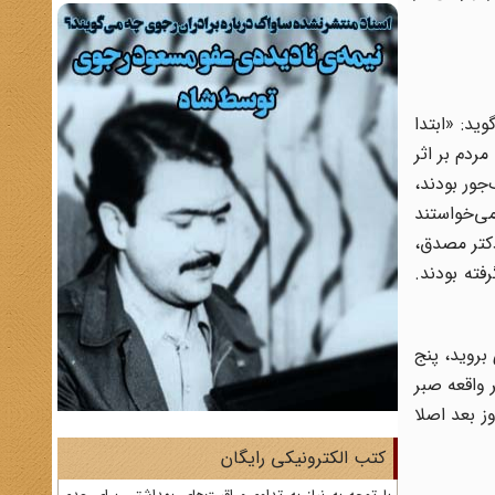
ید: «ابتدا
ردم بر اثر
جور بودند،
می‌خواستند
دکتر مصدق،
فته بودند.
بروید، پنج
 واقعه صبر
ز بعد اصلا
کتب الکترونیکی رایگان