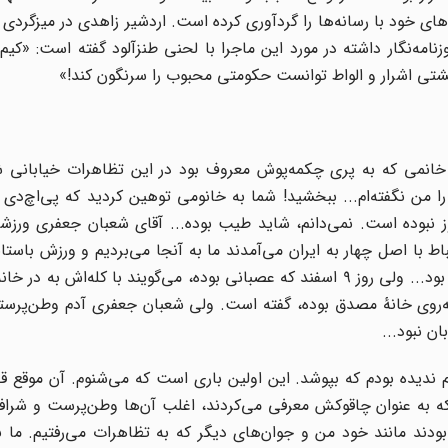
ای خود با رسانه‌ها را گردآوری کرده است. اردشیر زاهدی در میزگردی ک
مه‌نگار داشته در مورد این ماجرا با لحنی طنزآلود گفته است: «کیم
 مشتی اشرار و الواط توانست حکومتی محبوب را سرنگون کند!»
و خانمی که به پری چکمه‌پوش معروف بود در این تظاهرات خیابانی ش
را من نگفته‌ام... ببخشید! شما به خانومی توهین کردید که پی‌اچ‌‌دی 
ز نبوده است. نمی‌دانم، شاید طیب بوده... آقای شعبان جعفری ورزش
اط با اصل چهار به ایران می‌آمدند ما به آنجا می‌بردیم و ورزش باستان
می‌کردیم. ایشان کسی بود که محبوبیت داشت، نه چاقوکش بود... ولی روز ۹ اسفند که عصبانی بوده، می‌گویند با کله‌
به‌روی خانهٔ مصدق بوده، گفته است. ولی شعبان جعفری آدم وطن‌پرست
 نبود...
 ندیده بودم که بپوشد. این اولین باری است که می‌شنوم. آن موقع 
ه عنوان چاقوکش معرفی می‌کردند، اغلب آن‌ها وطن‌پرست و شرافتم
بودند مانند خود من و جوان‌های دیگر که به تظاهرات می‌رفتیم. ما