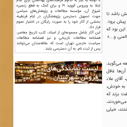
با توجه به نیاز به تداوم مراقبت‌های بهداشتی برای عدم
ابتلا به ویروس کووید 19 و برای کمک به قطع زنجیره
شیوع آن، مؤسسه مطالعات و پژوهش‌های سیاسی
مش باشد تا
جهت تسهیل دسترسی پژوهشگران در ایام قرنطینه
 پیش برود.
بخشی از آثار خود را به صورت رایگان در اختیار عموم
قرار داد.
این بود که
این آثار شامل مجموعه‌ای از اسناد، کتب تاریخ معاصر،
امنی و...»
فصلنامه‌ مطالعات تاریخی و نیز فصلنامه مطالعات
سیاست خارجی تهران است که علاقه‌مندان می‌توانند
پس از ثبت نام، به آن دسترسی یابند.
ه می‌گوید:
آن‌ها غافل
 آقای علاء
اد به خودش،
فت بزند که
می‌خوردند،
تند، خیلی