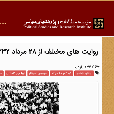
صفح
روایت های مختلف از 28 مرداد 1332
2337 بازدید
اردشیر زاهدی
کودتای 28 مرداد
سیروس آموزگار
ابراهیم گلستان
سی