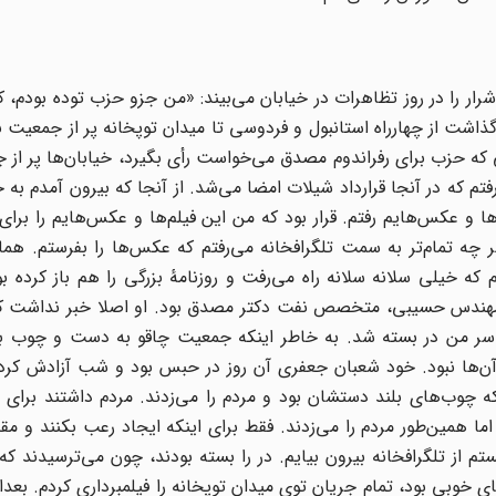
شرار را در روز تظاهرات در خیابان می‌بیند: «من جزو حزب توده بودم، کا
شت از چهارراه استانبول و فردوسی تا میدان توپخانه پر از جمعیت ب
ا کجا بودند؟ وقتی که حزب برای رفراندوم مصدق می‌خواست رأی بگیرد، خیابان‌ها پر ا
ازرگانی شوروی رفتم که در آنجا قرارداد شیلات امضا می‌شد. از آنجا که بیرون آمدم ب
ها و عکس‌هایم رفتم. قرار بود که من این فیلم‌ها و عکس‌هایم را برای
هر چه تمام‌تر به سمت تلگرافخانه می‌رفتم که عکس‌ها را بفرستم. همان
ه خیلی سلانه سلانه راه می‌رفت و روزنامهٔ بزرگی را هم باز کرده 
 مهندس حسیبی، متخصص نفت دکتر مصدق بود. او اصلا خبر نداشت که
شت سر من در بسته شد. به خاطر اینکه جمعیت چاقو به دست و چوب 
 آن‌ها نبود. خود شعبان جعفری آن روز در حبس بود و شب آزادش کردن
ه چوب‌های بلند دستشان بود و مردم را می‌زدند. مردم داشتند برای
، اما همین‌طور مردم را می‌زدند. فقط برای اینکه ایجاد رعب بکنند و مق
 از تلگرافخانه بیرون بیایم. در را بسته بودند، چون می‌ترسیدند که 
ی خوبی بود، تمام جریان توی میدان توپخانه را فیلمبرداری کردم. بعدا