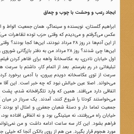
ایجاد رعب و وحشت با چوب و چماق
ابراهیم گلستان، نویسنده و سینماگر،‌‌ همان جمعیت الواط و ا
عکس می‌گرفتم و می‌دیدم که وقتی حزب توده تظاهرات می‌گذا
از این آدم‌ها در روز ۲۸ مرداد نبودند، این‌ه
این‌ها چی شدند؟ روز ۲۸ مرداد من به دفتر ب
اول خیابان نادری، به عکاسخانهٔ واهه برای ظاهر کردن فیلم‌
تبلیغاتی‌ در رم بفرستم. بعد از اتمام کار، داشتم با سرعت 
سرعت از توی عکاسخانه دویدم بیرون، با آدمی برخورد کردم ک
می‌خواند. اصلا عین خیالش نبود که چه خبر است. این آقا
اتفاقی دارد می‌افتد. همین که وارد تلگرافخانه شدم، پ
می‌خواستند کودتا را شروع کنند، آمدند. یک سرباز در میان
جمعیت تماما دار و دستهٔ شعبان جعفری و امثال او بودند ک
خیابان راه می‌رفتند، نه میتینگی بود و نه اتفاقی افتاده بود
فراهم بشود. این کار سه ساعت ادامه داشت و من نمی‌توانستم
مورد هجوم قرار بگیرد. من هم از روی بالکن آنجا که خیلی جا