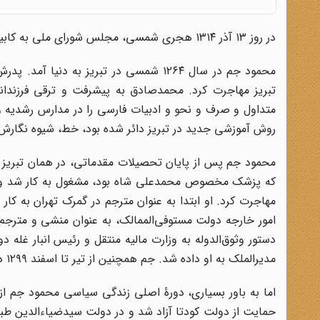
در روز ۱۳ آذر ۱۳۱۴ هجری شمسی، مجلس شورای ملی به کابینۀ پیشنهادی محمود جم، رییس‌الوزرای تازه رای اعتماد داد.
محمود جم در سال ۱۲۶۴ شمسی در تبریز به 
تبریز مهاجرت کرد. محمدصادق به پیشرفت و ترقی فرزندان
متداول و صرف و نحو و ادبیات فارسی را در مدارس رشدیه و کم
روش آموزشی جدید در تبریز دائر شده بود، خط، شیوه نگارش 
محمود جم پس از پایان تحصیلات مقدماتی، در همان تبریز کار 
مهاجرت کرد. او ابتدا به عنوان‌ مترجم‌ در گمرک‌ تهران ‌به ‌کا
‌دستور وثوق‌الدوله‌ به ‌وزارت‌ مالیه ‌منتقل ‌و رئیس انبار غله‌ 
مدیرالملک ‌به ‌او داده‌ شد. جم همچنین‌ از تیر تا اسفند ۱۲۹۹ در دولت ‌میرزا حسن‌ مشیرالدوله‌ به ‌ریاست ‌خزانه‌داری‌ کل کشور رسید.
حمایت ‌از دولت ‌کودتا آزاد شد و در دولت ‌سیدضیاءالدین ‌ط