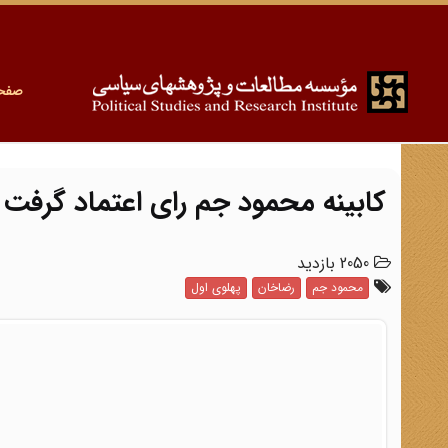
صفح
کابینه محمود جم رای اعتماد گرفت
2050 بازدید
محمود جم
رضاخان
پهلوی اول