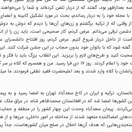
دازظهر بود، گفتند که از دربار تلفن کرده‌اند و شما را می‌خواهند. م
 با عجله خود را به دربار رساندم، بحث در مورد تشکیل کابینه و اعضای
ز وقتی که از ترکیه برگشتم و زن‌های آن‌ها را دیدم که دوش به دوش
ا دشمن ترقی می‌‌دانم. عرض کردم، کار صحیحی است، باید زن را از ان
است از داخل دربار شروع کنیم. عرض کردم، روز افتتاح دانشسرای عا
فته شود که با بانوان خود بدون حجاب در این جشن شرکت کنند. این 
ت کنید و طرح‌‌های لازم را بریزید. این انقلاب بزرگ باید با فکر و 
گیرد. موضوع در جلسه هیات دولت مطرح شد و همه موافقت خود را اعلام کردند. روز ۱۷ دی فرا رسید. من و همسرم
شان با کلاه وارد شدند و بعد اعلیحضرت فقید نطقی فرمودند: ما میله
کشور عراق، افغانستان، ترکیه و ایران در کاخ سعدآباد تهران به امضا رسید و به پ
ن کشور‌ها امضا شد که در افغانستان محمدظاهر شاه، در عراق ملک غا
‌‌کردند. پیمان سعدآباد وحدت این چهار کشور را در منطقه و حمایت
‌های امضاکننده متعهد شدند از مداخله در امور داخلی، مرز‌ها و از هر
ه‌بندی‌هایی که هدف آن‌ها اخلال در صلح میان کشورهاست، جداً پره