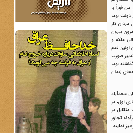
ن فوراً با
 دولت بود،
 مردان کار
درون بیرون
لی ملکه و
اولین قدم
تدبیر صورت
 که کلاه بر سر گذاشته بود،
‌های زندان
یمان سعدآباد
زی اول، در
 متقابل در
گونه تجاوز
یز نمایند.