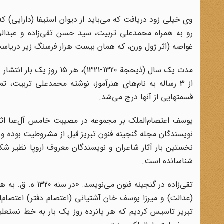
وی خیلی زود دریافت که می‌باید از دیوان استیفا (دارایی) ک
غواصه (اثر ژول ورن، که همان بیست هزار فرسنگ زیر دریاست)
مدت‌ یک‌ سال‌ (ذیحجة 1320-
از 3 رساله‌ به‌ نام‌های‌ هنرآموز، نوشته محمدعلى‌ تربیت‌،
قسمتهایى‌ از آنها درج‌ مى‌شد.
نویسندگان مجله گنجینه فنون تبریز قبل از مشروطیت بوده 
نخستین بار آثار شاعران و نویسندگان معروف اروپا نظیر شکسپ
شناسانده است.
تقی‌زاده در گنجی
(عدالت) و میرزا یوسف خان آشتیانی (اعتصام دفتر) اعتصام‌
تبریز تاسیس کردیم که هر پانزده روز یک بار به خط نستعل