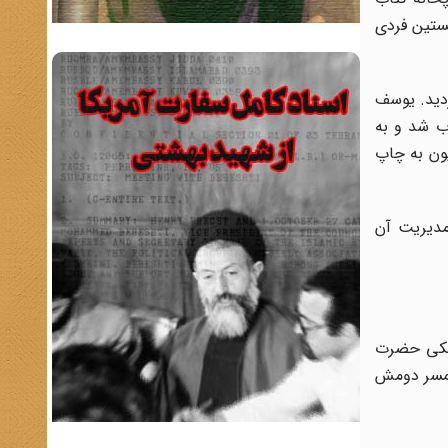
خستین فردی
معارف منصوب گردید. یوسف
خاب شد و به
یون به چاپ
 مدیریت آن
ت و در صحن اتابکی حضرت
 همسر دومش