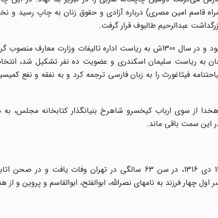
لمراه قاسم امین مصری) درباره آزادی و حقوق زنان به چاپ رسید و ن
زرگداشت عبدالرحیم طالبوف قرار گرفت.
او از تاریخ 1287 تا 1290 در کتابخانه سلطنتی مشغول به کار بود و در سال 1300ش به ریاست اداره تالیفات وزارت 
ه به امر رضا خان به ریاست سلیمان اسکندری و عضویت ده نفر تشکیل شد، انت
حتنامه فیثاغورث را به زبان فارسی ترجمه کرد و به نفقه و نفع کمیس
‌اکبر دهخدا از سوی ارباب کیخسرو شاهرخ بنیانگذار کتابخانه مجلس، به
سرانجام یک هفته پس از مرگ خواهرش در شب یکشنبه 12 دی 1316، در سن 63 سالگی در تهران وفات یاف
ول چهار فرزند به نامهای نصرالله، ابوالفتح، ابوالقاسم و پروین و از