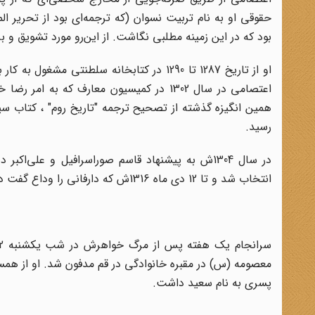
حقوقی او به نام تربیت نسوان (که ترجمه‌ای بود از تحریر ا
بود که در این زمینه مطلبی نگاشت. از این‌رو مورد تشویق و ب
اعتصامی در سال 1302 در کمیسیون معارف ک
همین انگیزه گذشته از تصحیح ترجمه "تاریخ روم" ، کتاب سیا
رسید.
در سال 1304ش به پیشنهاد قاسم صوراسرافیل و علی
انتخاب شد و تا 12 دی ماه 1316ش که دارفانی را وداع گفت در این سمت باقی ماند.
معصومه (س) در مقبره خانوادگی در قم مدفون شد. او از همسر ا
پسری به نام سعید داشت.