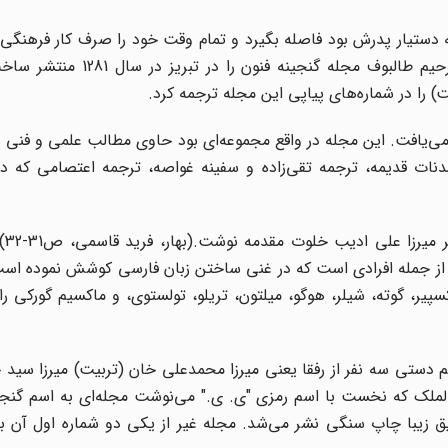
ه دستیار پدرش بود فاصله بگیرد و تمام وقت خود را صرف کار فرهنگی ک
رو به همراه محمدعلی تربیت، سید حسن تقی‌زاده و عبدالرحیم طالبوف مج
 را در شماره‌های پیاپی این مجله ترجمه کرد.
1321)، هر 15 روز یک‌ بار انتشار مى‌یافت. این‌ مجله‌ در واقع‌ مجموعه‌ای‌ بود حاوی‌ مطالب‌ علمى‌ و 
 تمدنات‌ قدیمه‌، ترجمه تقى‌زاده‌ و سفینه غواصه‌، ترجمه اعتصامى‌ که‌ د
یوسف اعت
و از جمله افرادی است که در غنی ساختن زبان فارسی کوشش نموده اس
یر، گوته، شیلر، هوگو، میلتون، تریلو، تولستوی، و ماکسیم گورکی را ب
نه فنون می‌نویسد: «در سنه 1320 ه. ق. به هم دستی سه نفر از رفقا یعنی میرزا محمدعلی خان (تربیت) میر
الملک که نخست با اسم رمزی "ی. ی." می‌نوشت مجله‌ای به اسم گنجی
یق زیبا چاپ سنگی نشر می‌شد. مجله غیر از یکی دو شماره اول آن ب