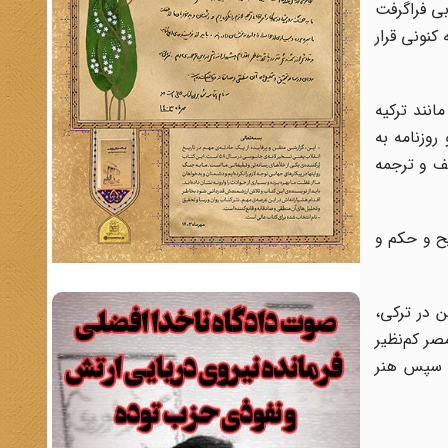
ی فراگرفت
کنونی قرار
مانند ترکیه
روزنامه به
یف و ترجمه
ح و حکم و
در ترکى‌،
 مصر کم‌نظیر
و سپس هنر