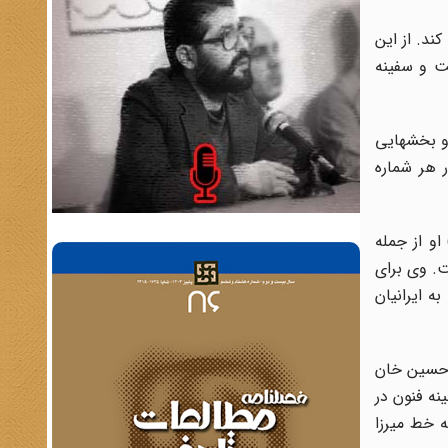
ند. از این
له گنجینه فنون را در تبریز در سال 1281 منتشر ساخت و سفینه
فنى‌ و بخشهایى‌
ر هر شماره‌
صام‌الملک بر مجموعه در مصیبت خامس آل‌عبا اثر میرزا علی ادیب خلوت مقدمه نوشت.(بهار، فرید قاسمی، ص31-32) او از جمله
ت. وی برای
ه ایرانیان
زا سید حسین خان
نه فنون در
ه خط میرزا