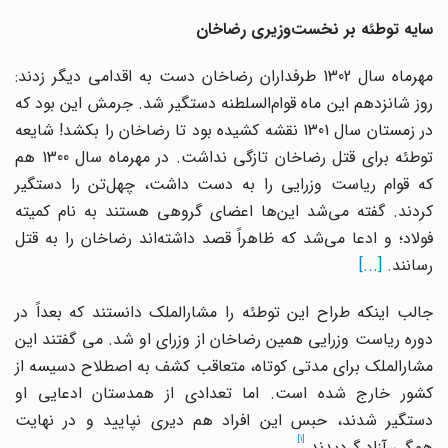
سایه توطئه بر نخست‌وزیری رضاخان
مهرماه سال 1302 طرفداران رضاخان دست به اقدامی دیگر زدند:
روز شانزدهم‌ این ماه قوام‌السلطنه دستگیر شد. جرمش ‌این بود که
در زمستان سال 1301 نقشه کشیده بود تا رضاخان را بکشد! شایعه
توطئه برای قتل رضاخان تازگی نداشت. در مهرماه سال 1300 هم
که قوام ریاست وزرایی را به دست داشت، چهل‌تن را دستگیر
کردند. گفته می‌شد این‌ها اعضای گروهی هستند به نام کمیته
فولاد؛ و ادعا می‌شد که ظاهراً قصد داشته‌اند رضاخان را به قتل
رسانند
. [...]
جالب اینکه طراح ‌این توطئه را مشارالملک دانستند که بعداً در
دوره ریاست وزرایی همین رضاخان از وزرای او شد. می گفتند ‌این
مشارالملک برای مدتی کوتاه، متعاقب کشف به اصطلاح دسیسه از
کشور خارج شده است. اما تعدادی از همدستان ادعایی او
دستگیر شدند، حبس ‌این افراد هم دیری نپایید و در نهایت
[1]
همگی آزاد گردیدند.