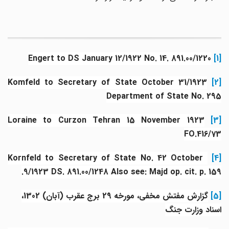
Engert to DS January 12/1922 No. 14. 891.00/1220
[1]
Komfeld to Secretary of State October 31/1923
[2
Department of State No. 295
Loraine to Curzon Tehran 15 November 1923
[3
FO.416/73
Kornfeld to Secretary of State No. 42 October
[4
9/1923 DS. 891.00/1248 Also see: Majd op. cit. p. 159.
[5]
گزارش مفتش مخفی، مورخه 29 برج عقرب (آبان) 1302،
اسناد وزارت جنگ