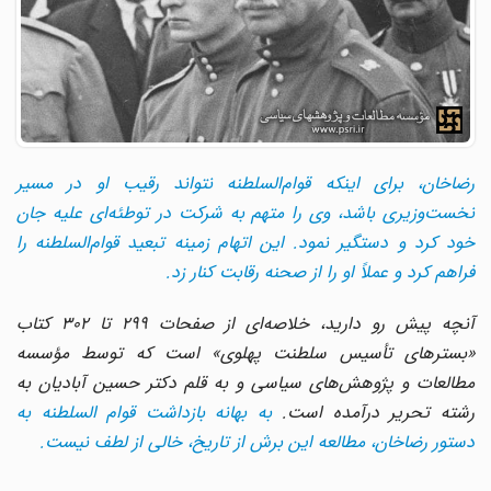
رضاخان، برای اینکه قوام‌السلطنه نتواند رقیب او در مسیر
نخست‌وزیری باشد، وی را متهم به شرکت در توطئه‌ای علیه جان
خود کرد و دستگیر نمود. این اتهام زمینه تبعید قوام‌السلطنه را
فراهم کرد و عملاً او را از صحنه رقابت کنار زد.
آنچه پیش رو دارید، خلاصه‌ای از صفحات 299 تا 302 کتاب
«بسترهای تأسیس سلطنت پهلوی» است که توسط مؤسسه
مطالعات و پژوهش‌های سیاسی و به قلم دکتر حسین آبادیان به
شته تحریر درآمده است.
به بهانه بازداشت قوام السلطنه به
دستور رضاخان، مطالعه این برش از تاریخ، خالی از لطف نیست.