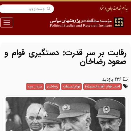
منو
رقابت بر سر قدرت: دستگیری قوام و
صعود رضاخان
426 بازدید
احمد قوام (قوام‌السلطنه)
قوام‌السلطنه
رضاخان
سردار سپه