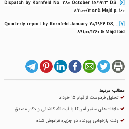
Dispatch by Kornfeld No. 280 October 15/1923 DS.
[6]
891.00/1252& Majd p. 160
. Quarterly report by Kornfeld January 20/1924 DS.
[7]
891.00/1260 & Majd Ibid
مطالب مرتبط
تحلیل فردوست از قیام 15 خرداد
ملاقات‌های سفیر آمریکا با آیت‌الله کاشانی و دکتر مصدق
وقت بازخوانی پرونده دو جزیره فراموش شده