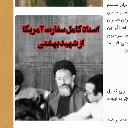
 ۱۹۱۰ به دولت ایران تسلیم
ایر با حق
 کار گماردن افسران
می‌کند؛ اما اگر این
به سر جرج
آن چنین است: «چندی قبل ما
برای کنترل
ابت با روس‌ها موفق به ایجاد
عده بر ضد