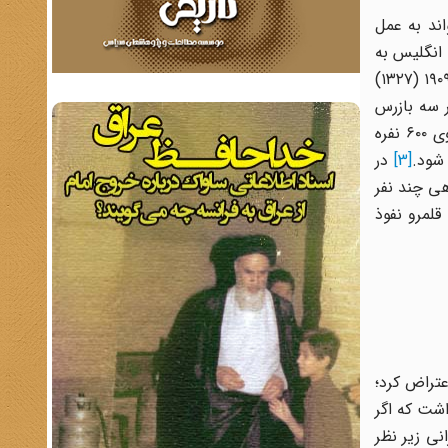
واند به عمل
ین نظر دولت انگلیس به
طور جدی به فکر یافتن چاره‌ای برای راه بوشهر به شیراز افتاد و بدین منظور جی.اچ.بیل (G.H.Bill) کنسول انگلیس در اهواز در سال ۱۹۰۹ (۱۳۲۷)
ر سه بازرس
سر جرج بارکلی این طرح را دید و آن را بدین صورت تغییر داد که امنیت این راه بایستی به‌وسیله یک نیروی ۶۰۰ نفره
شود.
[3]
در
نظر و فرماندهی چند نفر
لمرو نفوذ
عتراض کرد؛
اشت که اگر
نی زیر نظر