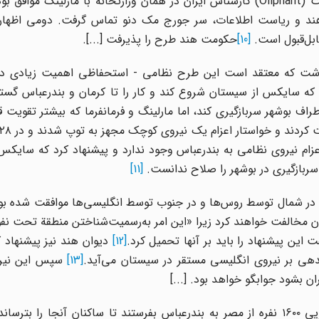
وزارت امور خارجه انگلیس با این طرح مخالفت نکرد. اُلیفانت (Oliphant) کارشناس ایران در همان وزارتخانه با مارلین
ة انگلیس در روز ۱۳ ژانویه ۱۹۱۶ با دیوان هند و ریاست اطلاعات، سر جورج مک دنو تماس گرفت. دومی 
ابل‌قبول است.
[10]
حکومت هند طرح را پذیرفت [...].
وان هند در ۱۹ ژانویه ۱۹۱۶ (۱۳ ربیع‌الاول ۱۳۳۴) نوشت که معتقد است این طرح نظامی - استحفاظی اهمیت زی
د که سایکس از سیستان شروع کند و کار را تا کرمان و بندرعباس گس
ف بوشهر سربازگیری کند، اما مارلینگ و فرمانفرما که بیشتر تقویت قوا
مکان اعزام نیروی نظامی به بندرعباس وجود ندارد و پیشنهاد کرد که سایکس
ربازگیری در بوشهر را صلاح ندانست.
[11]
د روس و انگلیس با تشکیل دو نیروی ۱۱ هزارنفره در شمال توسط روس‌ها و در جنوب توسط انگلیسی‌ها موافقت
ان مخالفت خواهند کرد زیرا «این امر به‌رسمیت‌شناختن منطقة تحت نف
این پیشنهاد را باید بر آنها تحمیل کرد.
[12]
دیوان هند نیز پیشنهاد ک
دهی بر نیروی انگلیسی مستقر در سیستان می‌آید.
[13]
سپس این نیرو 
ن بشود جوابگو خواهد بود. [...]
مارلینگ در اول فوریه ۱۹۱۶ (۱۲ بهمن ۱۲۹۴) می‌خواست نیرویی ۱۶۰۰ نفره از مصر به بندرعباس بفرستند تا ساکنان آنجا ر