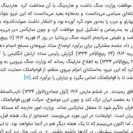
به موافقت وزارت جنگ داشت و هاردینگ با آن مخالفت کرد. هاردینگ 
 مسئله‌ای سیاسی می‌دانست و به‌علاوه بعید می‌دانست که این نیرو بتوان
هارلو و عرب را به‌دور خود گرد آورده بود و انتظار داشت صولت‌الدوله ب
ل به بندرعباس و تشکیل نیرو موافقت کرد و چون سایکس دیر می‌رسی
ر داد جلسه مشترکی برای برآورد اوضاع ستاد نیروهای مسلح انجام ده
کمیته جنگ روز ۲۹ فوریه ۱۹۱۶ (۲۴ ربیع‌الآخر ۱۳۳۴) گزارش رئیس ستاد ارتش ا
هاردینگ حمایت می‌کرد، بررسی نمود و در روز اول مارس (۲۶ ربیع‌الآخر ۱۳۳۴) به اطلاع مارلینگ رساند که وزارت جن
که این نیرو، به‌استثنای اعزام نیروی منظم، از قوام‌الملک حمایت کند 
تا با قوام‌الملک تماس بگیرد و نیازش را برآورد کند.
[17]
سرانجام مارلینگ و هاردینگ که با هم اختلاف داشتند به توافق رسیدند. د
۱ مارس، سایکس، کراچی را به مقصد ایران ترک کند و چون این موضوع، حرکت فوری قوام‌المل
افزار، دلگرم شود تا معطل سایکس نماند. وزارت امور خارجه که مسئل
یران است. اولیفانت در این مورد می‌نویسد: «متجاوز از یک هفته قبل،
اکنون می‌بینیم که تا یک هفته دیگر هم در آنجا نخواهد بود. با ای