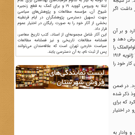
گ موافق بود. در نتیجه
با توجه به نیاز به تداوم مراقبت‌های بهداشتی برای عدم
ابتلا به ویروس کووید 19 و برای کمک به قطع زنجیره
اظهار داشت اگر
شیوع آن، مؤسسه مطالعات و پژوهش‌های سیاسی
جهت تسهیل دسترسی پژوهشگران در ایام قرنطینه
بخشی از آثار خود را به صورت رایگان در اختیار عموم
قرار داد.
ادی دارد و بر آن
این آثار شامل مجموعه‌ای از اسناد، کتب تاریخ معاصر،
ترش دهد و
فصلنامه‌ مطالعات تاریخی و نیز فصلنامه مطالعات
سیاست خارجی تهران است که علاقه‌مندان می‌توانند
م‌الملک را
پس از ثبت نام، به آن دسترسی یابند.
در نظر داشتند و اقتدار حکومت کرمان در نظرشان بود مخالفت کردند و خواستار اعزام یک نیروی کوچک مجهز به توپ شدند و در ۲۸ ژانویه ۱۹۱۶
 کار خود را
 شده بود. در ضمن
وذ ذکر شده
رد که برای
در اختیار
ا بترساند و وادار به