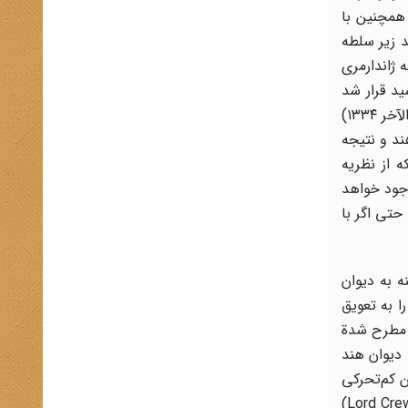
همچنین با
د زیر سلطه
ه ژاندارمری
د قرار شد
قوام‌الملک فراری در بوشهر به کاکس مراجعه کند. با این آرای ضد و نقیض سرانجام کابینه جنگ بریتانیا در روز ۱۶ فوریه ۱۹۱۶ (۱۱ ربیع‌الآخر ۱۳۳۴)
ند و نتیجه
نگلیس را که از نظریه
گ نیرویی به وجود خواهد
حتی اگر با
ر ششم مارس ۱۹۱۶ (اول جمادی‌الاول ۱۳۳۴) نایب‌السلطنه به دیوان
ک را به تعویق
ة مطرح شدة
 دیوان هند
ن کم‌تحرکی
و مسامحه‌کاری، مقامات رسمی ما در ایران به‌دشواری خواهند توانست پیشرفتی در کارها داشته باشند...». در این حال لرد کرو (Lord Crew)