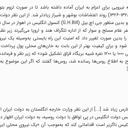
ت که همیشه نیرویی برای اعزام به ایران آماده داشته باشد تا در صورت لزوم بت
نظامی مؤثری دست زند. [...] در بین سال‌های ۱۹۰۸ تا ۱۹۱۰ (۱۳۲۸-۱۳۲۶) روند اغتشاشات بوشهر و شیراز زیادتر شد. از ا
 غلام مسلح و سوار که از اداره تلگراف هند و اروپا می‌گیرند زیر نظ
شود و برای کیفیت بهتر از این بابت به خان‌های محلی پول پرداخت 
همین روند وزارت امور خارجه انگلیس پیشنهاد کرد که «نیرویی ۱۰۰۰ یا ۱۲۰۰ نفره شبیه بریگاد قزاق تشکیل شود» که زیر 
به اطلاع روس‌ها رسانده شد، روس‌ها گفتند که اگر این موضوع به ق
رس زیاد شد [...] از این نظر وزارت خارجه انگلستان به دولت ایران ا
 پس دولت انگلیس در پی توافق با دولت روسیه، به دولت ایران اظهار د
لیس ناگزیر است اقداماتی کند که به‌موجب آن «یک نیروی محلی ایرا