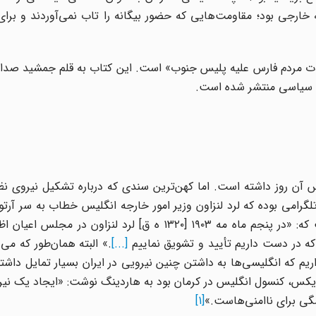
 خارجی بود؛ مقاومت‌هایی که حضور بیگانه را تاب نمی‌آوردند و برای
از صفحات 315 تا 323 از کتاب «مبارزات مردم فارس علیه پلیس جنوب» است. این کتاب به قلم جمشی
 سیاسی منتشر شده است.
ارس آن روز داشته است. اما کهن‌ترین سندی که درباره تشکیل نیروی 
امی بوده که لرد لنزاون وزیر امور خارجه انگلیس خطاب به سر آرتو
سفیر آنها در ایران فرستاده بود. در این یادداشت آمده است که: «در پنجم ماه مه ۱۹۰۳ [۱۳۲۰ ه ق] لرد لنز
ی که در دست داریم تأیید و تشویق نماییم
[...]
.» البته همان‌طور که می‌
م که انگلیسی‌ها به داشتن چنین نیرویی در ایران بسیار تمایل داشتند
بودند. در سال ۱۹۰۵ که سر پرسی سایکس، کنسول انگلیس در کرمان بود به هاردینگ نوشت: «ایجاد یک
گی برای ناامنی‌هاست.»
[1]