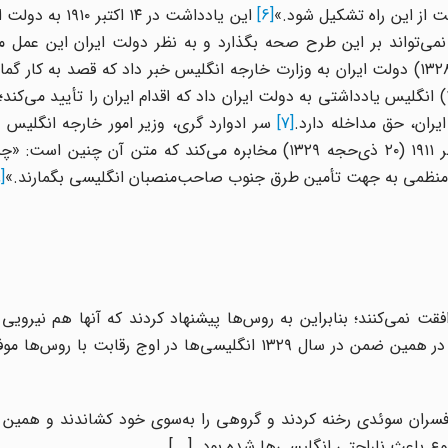
 از این راه تشکیل شود.»
[6]
این یادداشت در ۱۴ اکتبر
ی‌تواند بر این طرح صحه بگذارد و به نظر دولت ایران این عمل مغ
حاکمیت ایران است. ضمناً در ۲۶ دسامبر ۱۹۱۰ (۲۳ ذی‌حجه ۱۳۲۸) دولت ایران به وزارت خارجه انگلیس خبر داد که قصد به
سوئدی را برای ژاندارمری دارد و در ژانویه ۱۹۱۱ (۱۹ محرم ۱۳۲۹) انگلیس یادداشتی به دولت ایران داد که اقدام ایران را تأیید 
یران، حق مداخله دارد.
[7]
سر ادوارد گری، وزیر امور خارجه انگلیس 
بوکانان، سفیر انگلیس در تهران تلگرامی به تاریخ ۱۳ دسامبر ۱۹۱۱ (۲۰ ذی‌حجه ۱۳۲۹) مخابره می‌کند که متن 
ن منظمی به جهت تأمین طرق جنوب صاحب‌منصبان انگلیسی بگمارند.»
[8]
قت نمی‌کنند؛ بنابراین به روس‌ها پیشنهاد کردند که آنها هم نیرویی 
شمال ایران تأسیس کنند اما ایرانی‌ها با آن مخالفت کردند. در همین ضمن در سال ۱۳۲۹ انگلیسی‌ها در اوج رق
افسران سوئدی رخنه کردند و گروهی را به‌سوی خود کشاندند و همین 
 باعث ناراحتی انگلیسی‌ها شده بود. [...]