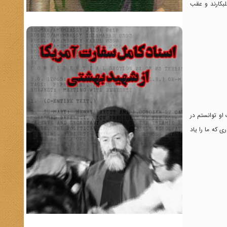
لبکارند و عقب
او توانستم در
 که ما را یاد