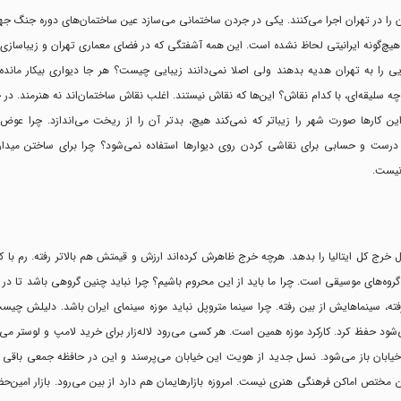
 آن را در تهران اجرا می‌کنند. یکی در جردن ساختمانی می‌سازد عین ساختمان‌های دوره جنگ ج
هیچ‌گونه ایرانیتی لحاظ نشده است. این همه آشفتگی که در فضای معماری تهران و زیباسازی
ایی را به تهران هدیه بدهند ولی اصلا نمی‌دانند زیبایی چیست؟ هر جا دیواری بیکار مان
ه سلیقه‌ای، با کدام نقاش؟ این‌ها که نقاش نیستند. اغلب نقاش ساختمان‌اند نه هنرمند. در 
 کار‌ها صورت شهر را زیبا‌تر که نمی‌کند هیچ، بد‌تر آن را از ریخت می‌اندازد. چرا عوض ا
ش درست و حسابی برای نقاشی کردن روی دیوار‌ها استفاده نمی‌شود؟ چرا برای ساختن میدان‌
نیست.
 از زیبا‌ترین و گران‌ترین شهرهای دنیا است. این شهر می‌تواند تا ۲۵ سال خرج کل ایتالیا را بدهد. هرچه خرج ظاهرش کرده‌اند ارزش و قیمتش هم بالا‌تر رفته.
روه‌های موسیقی است. چرا ما باید از این محروم باشیم؟ چرا نباید چنین گروهی باشد تا در 
فته، سینما‌هایش از بین رفته. چرا سینما متروپل نباید موزه سینمای ایران باشد. دلیلش چیس
شود حفظ کرد. کارکرد موزه همین است. هر کسی می‌رود لاله‌زار برای خرید لامپ و لوستر می‌ر
ن خیابان باز می‌شود. نسل جدید از هویت این خیابان می‌پرسند و این در حافظه جمعی باقی می
ن مختص اماکن فرهنگی هنری نیست. امروزه بازار‌هایمان هم دارد از بین می‌رود. بازار امین‌