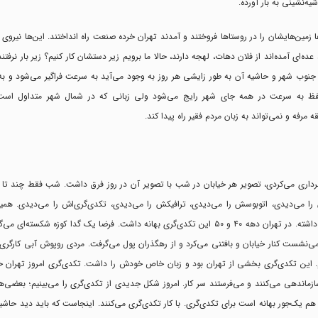
یه‌نشینی به بار آورده.
زمین‌هایشان را در روستا‌ها فروختند و آمدند تهران خرده صنعت راه انداختند. این‌ها نیروی 
عده‌ای آمده‌اند از فلان دهات، لهجه دارند، حالا ما برویم زیر دستشان کار کنیم؟ زیر بار نرفتن
در جنوب شهر و حاشیه آن به طور زایشی هر روز به وجود می‌آید به سرعت فراگیر می‌شود و به
 لفظ به سرعت در همه جای شهر رایج می‌شود ولی زبانی که در شمال شهر متداول اس
ه و نمی‌تواند به زبان مردم فقیر راه پیدا کند.
 پیوند زده‌ام. سال ۱۳۴۰ وقتی از تهران تصویربرداری می‌کردی، تصویر هر خیابان در شب با تصویر آن در روز فرق داشت. شب فقط چن
را می‌دیدی، اتوبوسش را می‌دیدی، ترافیکش را می‌دیدی، تکدی‌گری‌اش را می‌دیدی. همی
پدیده‌های عجیب شهر تهران است که در هر دوره لحن و لهجه خاص خودش را داشته. در تهران دهه ۴۰ و ۵۰ این تکدی‌گری بهانه داشت. فرضا یک گ
نشست کنار خیابان و بافتنی می‌کرد و از رهگذران پول می‌گرفت. مردی روپوش آبی کارگری
م. این تکدی‌گری بخشی از تهران بود و زبان خاص خودش را داشت. تکدی‌گری امروز تهران خ
زماندهی می‌کنند و می‌فرستند سر کار. امروز شکل جدیدی از تکدی‌گری را می‌بینیم؛ بعضی‌ها 
م یک‌جور بهانه است برای تکدی‌گری. با کار تکدی‌گری می‌کنند. اینجاست که باید دید حاشی