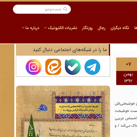
ا
نگاه دیگران
رجال
روزنگار
نشریات الکترونیک
درباره ما
ما را در شبکه‌های اجتماعی دنبال کنید
07
بهمن
1392
از خوشبختی‌اش
‌دانست خوشبخت
 احساس غریبی
اک می‌کند / و