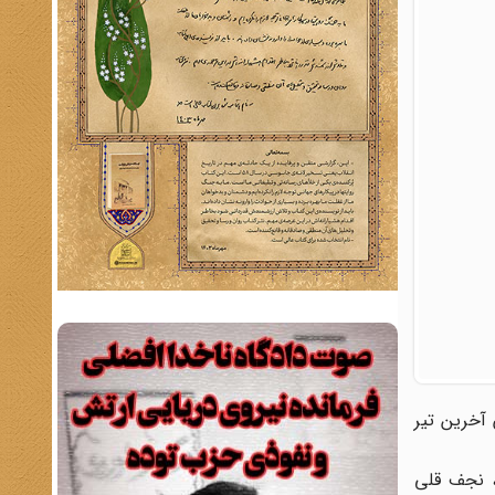
ن آخرین تیر
دری بختیار، نجف قلی