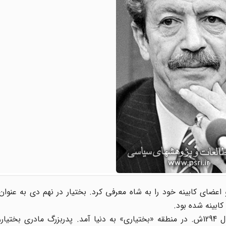
ور یافت و اعضای کابینه خود را به شاه معرفی کرد. بختیار در نهم دی به عنوا
کابینه شده بود.
شاپور بختیار فرزند محمدرضا (سردار فاتح) و نازبیگم در سال 1294ش. در منطقه «بختیاری» به دنیا آمد. پدربزرگ ما