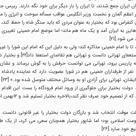
بحران ایران جمع شدند، تا ایران را بار دیگر برای خود نگه دارند. رییس ج
در اعظم آلمان و نخست وزیر انگلیس عواقب مسأله سوخت و انرژی را م
 کنفراس بود که بختیار به عنوان مردی که باید سنگر شاه را حفظ کند، 
هایزر به ایران آمد و یک ماه هم ماند؛ اما موضع امام خمینی تغییری پ
ی شود.[21]
 امام خمینی مذاکره کند؛ ولی به دلیل این که امام این شورا را غیر
دانست، از قبول این ملاقات خودداری کرد و شرط ملاقات را استعفای تهر
 به پاریس برود، تهرانی می توانست حرفش را به گوش برساند و نشان
از طرفداران خمینی هم در شورا عضویت دارد که نماینده پادشاه ا
شان، تهرانی برای آزادی او به وسائل مختلف متوسل شده بود.» [23]
دولت بختیار برای جلوگیری از ورود امام فرودگاه را بست این اقدا
مردم شد. مردم به خیابان ها ریختند[24] و از بختیار 
وان رییس دولت موقت انتخاب شد و بازرگان دولت بختیار را غیر قانونی دانست.
کومت اسلامی بود؛ اما شاپور بختیار همچنان سعی می کرد، از یک 
خود سازد.[26]