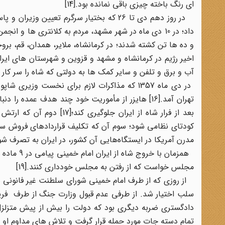
ای رنگ باخته چیزی باقی نمانده بود.[14]
در روز دهم دی تا 26 که بختیار سرگرم تعیی
داد؛ در 10 دی ماه در شهر مشهد، مردم به کلانتری ها و 
اخیر رژیم در کرمانشاه و مشهد و قزوین و شهرستان های ایرا
آب و برق و تلفن و سایر کمک ها به دولتی که شاه را سر کار 
در دی ماه 1357 که مذاکرات لازم برای نخست وزی
تهران آمد.[16] هایزر از مأموریت خود چند هدف عمد
بعد از فرار شاه از ایران 
کودتای نظامی شود؛ سوم آن که تکلیف قراردادهای فروش سلا
مدرن آمریکا در ایستگاه‌هایی آن کشور، در ایران به تصرف شوروی
همزمان با
مجلس خواست که از رفتن به مجلس خودداری کنند.[19]
از روزی که از طرف امام خمینی شورای سلطنت غیر فانونی شناخت
سلب اختیار شد. از طرفی عدم قبول وزارت جنگ از طرف فری
دادگستری ضربه دیگری بود که دولت را بیش از پیش متزلزل 
تمام دسته جات مورد حمله قرار گرفت و تلاش های مداوم او برای