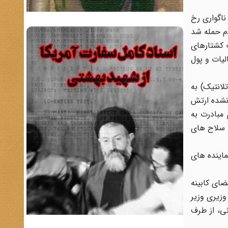
ر ناگواری رخ
ردم حمله شد
 امام در پاریس به مناسبت کشتارهای
لیات و پول
تلانتیک) به
ب نشده ارتش
لزوم مبادرت به
و سلاح های
 و از نماینده های
ضای کابینه
زیری وزیر
ی، از طرف