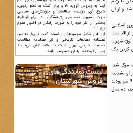
با توجه به نیاز به تداوم مراقبت‌های بهداشتی برای عدم
دن با رژیم
ابتلا به ویروس کووید 19 و برای کمک به قطع زنجیره
 شد و از آن
شیوع آن، مؤسسه مطالعات و پژوهش‌های سیاسی
جهت تسهیل دسترسی پژوهشگران در ایام قرنطینه
بخشی از آثار خود را به صورت رایگان در اختیار عموم
ری اسلامی
قرار داد.
 روزنامه‌ نهضت و قیام ایران را راه انداخت که سالیان دراز منتشر گردید.[29] کودتای نوژه در آذر 1359نیز از اقدامات
این آثار شامل مجموعه‌ای از اسناد، کتب تاریخ معاصر،
فصلنامه‌ مطالعات تاریخی و نیز فصلنامه مطالعات
 نوژه شهرت
سیاست خارجی تهران است که علاقه‌مندان می‌توانند
ن کردن یک
پس از ثبت نام، به آن دسترسی یابند.
به مرگ شد.
ر او نشدند؛
اما او در 15 مرداد 1370ش. به طرز فجیعی در خانه خود به قتل رسید.[32] محاکمه متهمین در پاریس مدت‌ها طول کشید. متهمین 9 نفر بودند
بد، ده سال