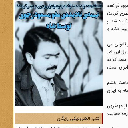
مهور فرانسه
طرح کردند؛
تأیید شد و
یدا نکرد و
 قانونی می
انی دانست و تهرانی هم تقاضای استعفا داد[22] و بختیار دلیل این امر
 دهد که نه
یران است؛
م باعث خشم
خواستند که از تصمیم خود صرف نظر کند،بالاخره بختیار تسلیم شد و 12بهمن امام به ایران
 از مهمترین
طرف حمایت
کتب الکترونیکی رایگان