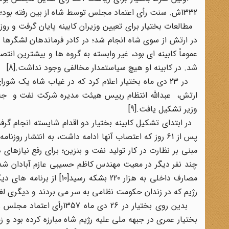
1332ش. سنت رأی اعتماد مجلس توسط شاه از بین رفته بود؛ چراکه این امر به مجلس فرصت می داد، تا نخست وزیر منتخب شاه را رد کند.[7]
در ارتش از سوی شاه انجام شد؛ در کادر فرماندهان لشگرها ن
عموماً کابینه ای بود، غیر وابسته به گروه ها و بیشترین ان
شد. در کابینه او هیچ سیاستمدار مخالفی وجود نداشت.[8]
در 23 دی ماه بختیار اعلام کرد که در غیاب شاه یک
ارتش، عبدالله انتظام رییس هیئت مدیره شرکت نفت و جلال 
وزیر تشکیل یافت.[9]
در ابتدای تشکیل کابینه بختیار دو اقدام شایسته انجام گر
پس از 61 روز که اعتصاب آنها ادامه داشت، به انتشار 
مبنی بر نظارت در کار تولید نفت و بنزین؛ برای رفع نیازها
چند نفر دیگر در معیت مهندس کاظم حسیبی عازم آبادان شدن
رژیم که در زندان حکومت نظامی به سر می بردند و دیگری لغو ق
بختیار عمری در جبهه ملی علیه رژیم شاه مبارزه کرده بود 