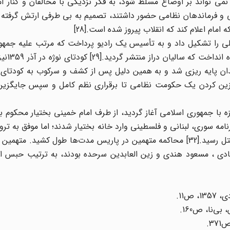
ی تواند بر اوضاع مسلط شود، به فکر نزدیکی با مخالفان و کنار آم
شبد قره باغی و فرماندهان نظامی حضور داشتند، تصمیم به بی طرفی ارتش گرفته
م اعلام کند که انقلاب پیروز شده است.[28]
 را تشکیل داد و به تأسیس یک رادیو پرداخت که مرتب علیه جمهو
مطالبی پخش می کرد و دو
 همدان پایه ریزی شد و به همین دلیل پس از کشف و سرکوب به کودتای
جایگزین کردن یک حکومت نظامی تا برقراری نظم کامل و سپس جایگزی
 با جمهوری اسلامی آغاز گردید، از طرف امام خمینی بختیار محکوم 
با گذرنامه سوری، لبنانی و فلسطینی وارد خانه بختیار شدند؛ اما موفق به ترو
کیل آبادی ، مسعود هندی و زین العابدین سرحده بودند، به ترتیب حبس ا