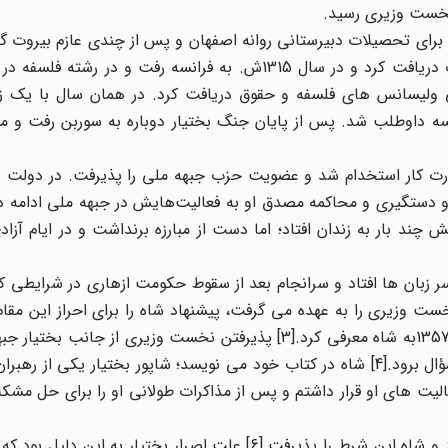
رای تحصیلات دبیرستانی روانه اصفهان و پس از چندی عازم بیروت گر
متوسطه را در رشته ریاضی از یک مدرسه فرانسوی در بیروت دریافت کرد و در سال 1315ش. به فرانسه رفت و د
ار 1318نیز دیپلم علوم سیاسی ولیسانس های فلسفه و حقوق دریافت کرد. در همان سال با 
در ارتش فرانسه داوطلب شد. پس از پایان جنگ بختیار دوباره به سوربن رفت و 
بازگشت و در وزارت کار استخدام شد و عضویت حزب جبهه ملی را پذیرفت. در دول
ت کار را به عهده داشت. پس از وقایع 28 مرداد و دستگیری و محاکمه مصدق او به فعالیت‌هایش در جبهه ملی ا
چند بار به زندان افتاد؛ اما دست از مبارزه برنداشت و در ایام آز
سر زبان ها افتاد و سرانجام بعد از سقوط حکومت ازهاری در شرایطی که
 وزیری را به عهده می گرفت، پیشنهاد شاه را برای احراز این مقام
علی‌رغم طرد وی از طرف جبهه ملی، کابینه خود را در 16 دی 1357به شاه معرفی کرد.[3] پذیرفتن نخست وزیری از 
درون بی اعتبار ساخت و موجب شد سوابق اعضای آن زیر سؤال برود.[4] شاه در کتاب خود می نویسد؛ شاپور بختیار یک
الیت های او قرار داشتم و پس از مذاکرات طولانی او را برای حل مش
اولین شرط بختیار برای ریاست اخذ رأی تمایل مجلس بود و شاه این شرط را پذیرفت.[6] علت اصرار بختیار ب