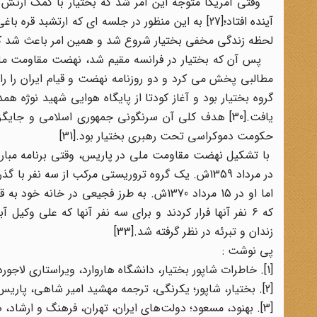
وقتی آمریکا متوجه این امر شد که بختیار با کمک ارتش نم
آینده افتاد؛[27] به این منظور در جلسه ای که ارت
لحظه زندگی مخفی بختیار شروع شد و همین امر باعث شد که اما
پس آن که بختیار در فرانسه مقیم شد، نهضت مقاومت ملی
گروه بختیار بود و آغاز کودتا از پایگاه هوایی شهید نوژه
یافت.[30] هدف کلی آن سرنگونی جمهوری اسلامی و 
حکومت دموکراسی تحت رهبری بختیار بود.[31]
با تشکیل نهضت مقاومت ملی در پاریس، وقتی برنامه مبارزه
در مرداد 1359ش. یک گروه تروریستی مرکب از سه نفر 
که 6 نفر آنها فرار کردند و برای سه نفر آنها که علی و
زندان و تبرئه در نظر گرفته شد.[33]
پی نوشت :
[1]. خاطرات شاپور بختیار، دانشگاه هاروارد، ویراستاری لاجوردی، 1357، ص11.
[2]. بختیار، شاپور؛ یکرنگی، ترجمه مهشید امیر شاهی، پاریس، بی‌نا، ص160.
[3]. بهنود، مسعود؛ دولت‌های ایران، تهران، فرهنگ و ارشاد، ص371.