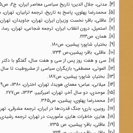
[4]. مدنی، جلال الدین؛ تاریخ سیاسی معاصر ایران، ج2، ص305.
[5]. محمدرضا پهلوی، پاسخ به تاریخ، ترجمه ترابیان، تهران، مترجم، 1371، ص356.
[6]. عاقلی، باقر؛ نخست وزیران ایران، تهران، جاویدان، تهران، 1374، ص1230.
[7]. استمپل، درون انقلاب ایران، ترجمه شجاعی، تهران، رسا، 1377، ص222.
[8]. همان، ص223.
[9]. بختیار، شاپور؛ پیشین، ص180.
[10]. عاقلی، باقر؛ پیشین،ص 1234.
]11]. سی و هفت روز پس از سی و هفت سال، گفتگو با دکتر شاپور بختیار، انتشارات رادیو ایران، چاپ پنجم، 1362، ص83.
[12]. الموتی، مصطفی؛ بازیگران سیاسی از مشروطیت تا سال 1357، لندن، 1375، ج3، ص266.
[13]. بختیار، شاپور؛ پیشین، ص187.
[14]. میلانی، عباس؛ معمای هویدا، تهران، اختران، 1380، ص409.
[15]. موحدی، دو سال آخر، تهران، امیرکبیر، 1363، ص277.
[16]. محمدرضا پهلوی، پیشین، ص365.
[17]. روبین، باری؛ جنگ قدرت‌ها در ایران، ترجمه مشرقی، تهران، آشتیانی، 1363، ص177.
[18]. هایزر، خاطرات هایزر، مأموریت در تهران، ترجمه رشیدی، اطلاعات، 1367، صص265ـ280.
[19]. عاقلی، باقر؛ پیشین، ص 1235.
[20]. عاقلی، باقر؛ پیشین، ص1224.