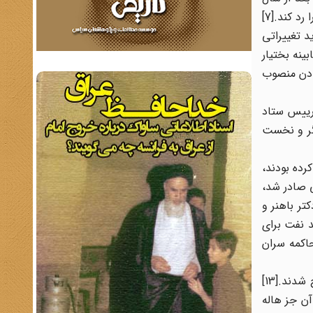
 کابینه جدید تغییراتی
ینه بختیار
عادن منصوب
 رییس ستاد
گر و نخست
رده بودند،
نی صادر شد،
تر باهنر و
د نفت برای
نامه های دیگر بختیار انحلال ساواک و پایان بخشیدن به حکومت نظامی[11] و محاکمه سران
بدین روی بختیار در 26 دی ماه 1357رأی اعتماد مجلس را گرفت و به دنبال رأی اعتماد مجلس، شاه و همسرش از ایران خارج شدند.[13]
آن جز هاله