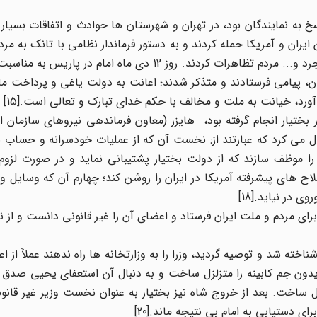
ن وزیران و پاسخ به نمایندگان بود، در تهران و شهرستان ها حوادث و اتفاقات بسیا
انجمن ایران و آمریکا حمله کردند و به دستور فرماندار نظامی با تانک به م
و ده ها تن کشته شدند؛ در کرمانشاه، ملایر، همدان، قم، بروجرد و... مردم تظاهرات کردند. روز 12 دی ماه
ن، پیامی فرستادند و متذکر شدند؛ اعانت به دولت یاغی و پرداخت ما
آورد، خیانت به ملت و مخالف با حکم خدای تبارک و تعالی است.[15]
ری شاپور بختیار انجام گرفته بود، هایزر (معاون فرماندهی نیروهای سازمان ا
ه را دنبال می کرد که عبارتند از: نخست آن که از عملیات خودسرانه و حسا
جلوگیری کند؛[17] دوم آن که ارتش را موظف سازند که از دولت بختیار پشتیبانی نماید و در صورت 
ح های پیشرفته آمریکا در ایران را روشن کند؛ چهارم آن که وسایل 
 در نیاید.[18]
 خروج شاه از ایران امام خمینی پیامی در 9 ماده برای مردم و ملت ایران فرستاد و اعضای آن را غیر قانونی دانست
ه شد و توصیه گردید، وزرا را به وزارتخانه ها راه ندهند عملاً از اع
دون جم کابینه را متزلزل ساخت و به دنبال آن استعفای یحیی صدق و
ساخت. بعد از خروج شاه نیز بختیار به عنوان نخست وزیر غیر قانون
 دستیابی به امام بی نتیجه ماند.[20]