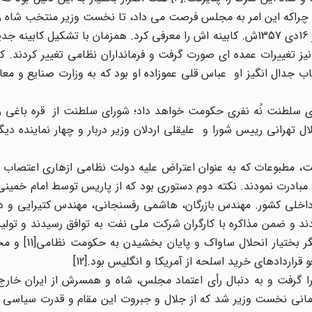
مطالعات بختیار برای تعیین وزیران کابینه پایان گرفت و روز 16دی 1357ش. کابینه اش را معرفی کرد. همزمان با تشکیل
یز تغییرات عمده ای صورت گرفت و فرمانداران نظامی تغییر کردند. کاب
تصاب جدال انگیز او عباس قلی عموزاده او بود که به وزارت صنایع و م
 شورای سلطنت نُه نفری حکومت خواهد داد؛ شورای سلطنت از قره باغی
تهرانی رییس شورا و علیقلی اردلان وزیر دربار و چهار نماینده دی
فت، مطبوعات که به عنوان اعتراض علیه دولت نظامی ازهاری اعتصاب ک
روزنامه مبادرت نمودند. نکته دوم دستوری بود که از پاریس توسط امام خمی
ی داخلی کشور. مهندس بازرگان، هاشمی رفسنجانی، مهندس کتیرایی و دک
د و ضمن مذاکره با کارگران شرکت ملی نفت به توافق رسیدند و تولی
مصارف داخلی به هزار 220 بشکه رسید[10] از بر
راردادهای خرید اسلحه از آمریکا و انگلیس بود.[12]
و زمانی نخست وزیر شد که از جلال و جبروت این مقام و قدرت سیاسی 