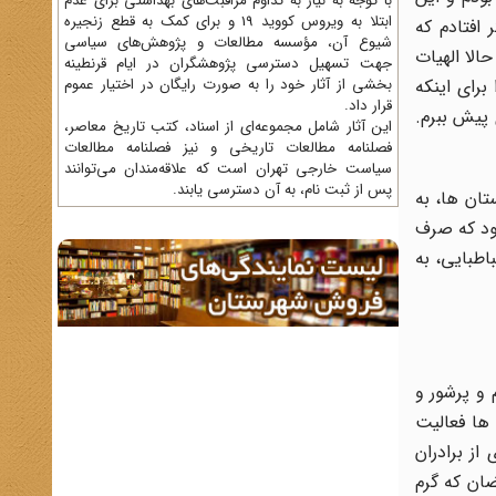
با توجه به نیاز به تداوم مراقبت‌های بهداشتی برای عدم
ابتلا به ویروس کووید 19 و برای کمک به قطع زنجیره
ادمان آیت الله طباطبائی از تبریز به قم آمده بودند. در سال ۱۳۲۷ به فکر افتادم که
شیوع آن، مؤسسه مطالعات و پژوهش‌های سیاسی
الا الهیات
جهت تسهیل دسترسی پژوهشگران در ایام قرنطینه
 دانشکده را برای اینکه
بخشی از آثار خود را به صورت رایگان در اختیار عموم
قرار داد.
 پیش ببرم.
این آثار شامل مجموعه‌ای از اسناد، کتب تاریخ معاصر،
فصلنامه‌ مطالعات تاریخی و نیز فصلنامه مطالعات
سیاست خارجی تهران است که علاقه‌مندان می‌توانند
پس از ثبت نام، به آن دسترسی یابند.
دبیرستان ها، به
ود که صرف
اد علامه طباطبایی، به
و پرشور و
ها فعالیت
ه ای از برادران
ضان که گرم