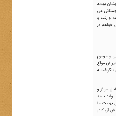
یشان بودند
که به هر روستائی می
مد و رفت و
 خواهم در
انی و مرحوم
و به صورت یک جوان معمّم مشتاق در تظاهرات و اجتماعات و میتینگ ها شرکت می کردم. در سال ۱۳۳۱ در جریان ۳۰ تیر آن موقع
ختمان تلگرافخانه
نال سوئز و
واند ببیند
دیم که در آن نهضت ما
شش آن کادر