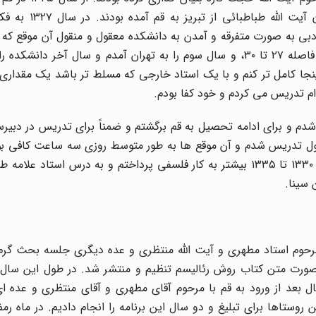
درس ها را می خواندم. در آن سال هایی بود که است
ادبی به صورت متفرقه و آمدن به دانشکده معقول و منقول آن موقع که ح
و معارف اسلامی نام دارد. دوره لیسانس را آنجا گذراندم در فاصله ۲۷ تا ۳۰، و سال سوم را به تهران آمدم و سال آخر
ینجا کامل تر کنم و با یک استاد خارجی که مسلط تر باشد یک مقداری
دم و تحصیل می کردم. سال ۱۳۳۰ لیسانس شدم و برای ادامه تحصیل به قم برگشتم و ضمناً برای تدریس در 
غول تدریس شدم و آن موقع ها به طور متوسط روزی سه ساعت کافی ب
تدریس کنیم و بقیه وقت را صرف تحصیل می کردم. از سال ۱۳۳۰ تا ۱۳۳۵ بیشتر به کار فلسفی پرداختم و به درس است
 سینا.
رحوم استاد مطهری و آیت الله منتظری و عده دیگری جلسه بحث گرم 
ورت متن کتاب روش رئالیسم تنظیم و منتشر شد. در طول این سال 
عی داشتیم. در سال ۱۳۴۹ یعنی یک سال بعد از ورود به قم با مرحوم آقای مطهری و آقای منتظری و عد
 روستاها برای تبلیغ و دو سال این برنامه را انجام دادیم. در ماه رم