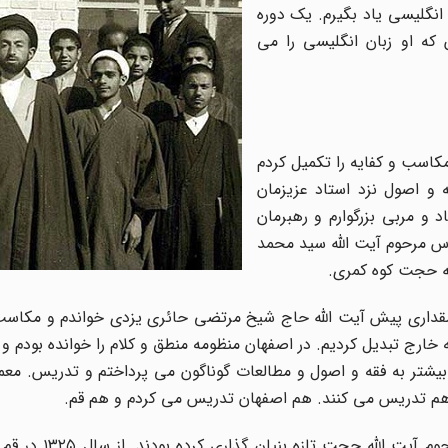
انگلیسی یاد بگیرم. یک دوره
 که او زبان انگلیسی را می
ح، مکاسب و کفایه را تکمیل کردم
 فقه و اصول نزد استاد عزیزمان
و مربی بزرگوارم و رهبرمان
رس مرحوم آیت الله سید محمد
ه حجت کوه کمری.
مقداری پیش آیت الله حاج شیخ مرتضی حائری یزدی خواندم و مکاسب
ه خارج تبدیل کردیم. در اصفهان منظومه منطق و کلام را خوانده بودم و د
یشتر به فقه و اصول و مطالعات گوناگون می پرداختم و تدریس. معمول
 هم تدریس می کنند. هم اصفهان تدریس می کردم و هم قم.
به قم که آمدم به مدرسه حجتیه رفتم. مدرسه ای بود 