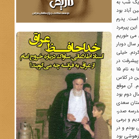
 یک شب به
ن آباد بود
 است. پدرم
این پیرمرد
ی می خوریم
سال دوبار
کردم. خیلی
پیشرفت در
یادگیری این برداشت را در خانواده بوجود آورده بود. تا اینکه قرار شد به دبستان بروم. دبستان دولتی ثروت، در آن موقع که بعدها به نام ۱۵
ین در کلاس
م. آن موقع
ال دوم بود
 دبیرستان سعدی
مدرسه صدر،
دیم و برمی
 بودم و در
یزهوشی بود