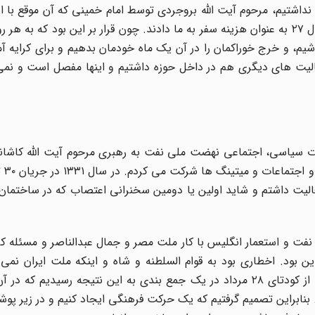
ل نداشتیم، مرحوم آیت الله بروجردی توسط امام خمینی که آن موقع با ا
نفری صد تومان در سال 26 و نفری صد و پنجاه تومان در سال ۲۷ به عنوان هزینه سفر به ما دادند. چون قرار بر این بود 
شیم، و خرج خوراکمان را در آن یک ماه خودمان بدهیم و برای کرایه آ
عالیت های دیگری هم در داخل حوزه داشتیم و اینها مفصل است و نمی
ود با اوج مبارزات سیاسی، اجتماعی نهضت ملی نفت به رهبری مرحوم آیت الله کاش
دکتر مصدق 
 اصفهان رفته بودم و در اعتصابات ۲۶ تا ۳۰ تیر فعالیت داشتم و شاید اولین یا دومین سخنرانی اعتصاب که در سا
 نفت و استعمار انگلیس با کار ملت مصر و جمال عبدالناصر و مسئله کا
بود. اخطاری بود به قوام السلطنه و شاه و اینکه ملت ایران نمی ت
نهضت ملی شان مطامع استعمارگران باشید. به هر حال بعد از کودتای ۲۸ مرداد در یک جمع بندی به این نتیجه رسی
نابراین تصمیم گرفتیم که یک حرکت فرهنگی ایجاد کنیم و در زیر پو