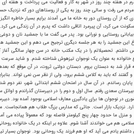
رم در هفته چند روز در شهر به کار و فعالیت می پرداخت و هفته ای
ردم می رفت و سالی چند روز به یکی از روستاهای دور که نزدیک حسی
 که از آن روستای دور به خانه ما می آمدند برایم بسیار خاطره انگیز
سکونت می کرد، آن پیرمرد اتاقی داشت که پدرم در آن زندگی می کرد. 
یابانی روستایی و نورانی بود. پدر می گفت ما با جمشید نان و دوغ
 این جمشید را به هر جلسه دیگری ترجیح می دهم و این جمشید هر 
انس داشتم. تحصیلاتم را در یک مکتب خانه در سن چهار سالگی آغاز 
مع خانواده به عنوان یک نوجوان تیزهوش شناخته شدم. و شاید سرعت 
و گفتند که باید به کلاس ششم برود، ولی از نظر سن نمی تواند. بنابرا
پایان رساندم. در آن سال در امتحان ششم ابتدائی شهر، نفر دوم شد
یرستان سعدی رفتم. سال اول و دوم را در دبیرستان گذراندم و اوائل س
 آمد. با حوادث۲۰ شهریورعلاقه و شوری در نوجوان ها برای یادگیری معارف اسلامی بوجود آمده بود.
 دارد. نزدیک بازار است. جائی که مدارس بزرگ طلاب هم همانجاست. 
 منزل ما حدود چهار پنج کیلومتر فاصله بود که معمولاً پیاده می آم
امی هم می خواندند آشنا شوم. علاوه بر اینکه در یک خانواده روحانی
اشتم یادم می آید که او هم فرزند یک روحانی بود. نوجوان بسیار ت