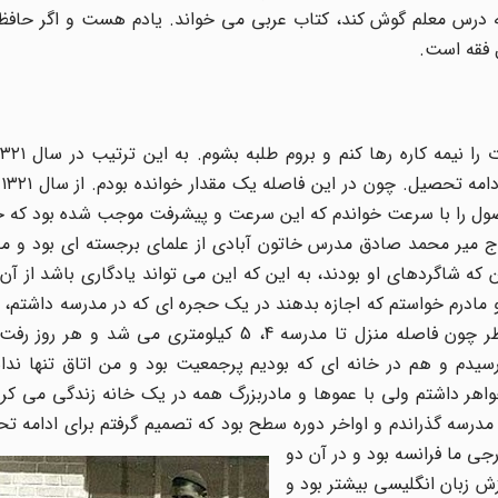
درس معلم گوش کند، کتاب عربی می خواند. یادم هست و اگر حافظه 
ل فقه است.
ول را با سرعت خواندم که این سرعت و پیشرفت موجب شده بود که حوز
حاج میر محمد صادق مدرس خاتون آبادی از علمای برجسته ای بود و م
ه شاگردهای او بودند، به این که این می تواند یادگاری باشد از آن
دت تدریس هم می کردم. در سال ۱۳۲۶ از پدر و مادرم خواستم که اجازه بدهند در یک حجره ای که در مدرسه دا
آنجا بمانم و به تمام معنا طلبه شبانه روزی باشم. از یک نظر چون فاصله منزل تا مدرسه 4، 5 کیلوم
یدم و هم در خانه ای که بودیم پرجمعیت بود و من اتاق تنها ندا
خواهر داشتم ولی با عموها و مادربزرگ همه در یک خانه زندگی می کرد
ه ما شلوغ بود و اتاق کم. سال 1324 و ۱۳۲۵ را در مدرسه گذراندم و اواخر دوره سطح بود که تصمیم گرفتم برای ا
رجی ما فرانسه بود و در آن دو
ش زبان انگلیسی بیشتر بود و