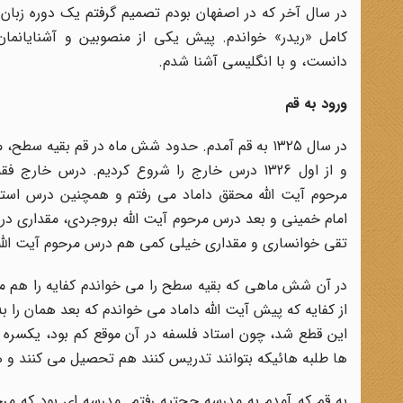
در سال آخر که در اصفهان بودم تصمیم گرفتم یک دوره زبان 
کامل «ریدر» خواندم. پیش یکی از منصوبین و آشنایانمان
دانست، و با انگلیسی آشنا شدم.
ورود به قم
در سال ۱۳۲۵ به قم آمدم. حدود شش ماه در قم بقیه سط
و از اول 1326 درس خارج را شروع کردیم. درس خارج
مرحوم آیت الله محقق داماد می رفتم و همچنین درس استاد 
امام خمینی و بعد درس مرحوم آیت الله بروجردی، مقداری د
تقی خوانساری و مقداری خیلی کمی هم درس مرحوم آیت الل
در آن شش ماهی که بقیه سطح را می خواندم کفایه را هم 
از کفایه که پیش آیت الله داماد می خواندم که بعد همان را ب
این قطع شد، چون استاد فلسفه در آن موقع کم بود، یکسره ب
ها طلبه هائیکه بتوانند تدریس کنند هم تحصیل می کنند و