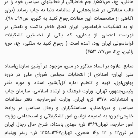
عاقلی‌، ج‌۱، ص‌۵۵۱). جم‌ خاطراتی ‌از فعالیتهای ‌سیاسی‌ خود را در
قالب‌ مقالاتی ‌در شماره‌هایی ‌از سالنامه ‌دنیا به‌ چاپ ‌رساند (برای‌
آگاهی‌ از مشخصات‌ این‌ مقالات‌رجوع کنید به گلبن‌، ص‌۹۷ـ ۹۸).
او به ‌تشکیلات ‌فراماسونی‌ ایران ‌تعلق‌ خاطر داشت ‌و نامش ‌در
فهرست ‌اعضای ‌لژ بیداری‌، که‌ یکی ‌از نخستین‌ تشکیلات‌
فراماسونی ‌ایران ‌بود، آمده ‌است ( رجوع کنید به ملکی‌، ج‌۱، ص‌؛
رائین‌، ج‌۲، ص‌۷۷، ۴۵۳).
منابع‌: علاوه‌ بر اسناد مذکور در متن‌، موجود در آرشیو سازمان‌اسناد
ملی‌ ایران‌؛ اسنادی ‌از انتخابات ‌مجلس ‌شورای‌ ملی ‌در دوره
پهلوی‌اول‌، تهیه ‌و تنظیم‌ اداره‌ کل‌آرشیو، اسناد و موزه دفتر
رئیس‌جمهور، تهران‌: وزارت‌ فرهنگ‌ و ارشاد اسلامی‌، سازمان ‌چاپ‌
و انتشارات‌، ۱۳۷۸ ش‌؛ ایران‌. وزارت ‌امورخارجه‌. دفتر مطالعات
‌سیاسی‌ و بین‌المللی‌، سیاستگزاران‌ و رجال‌ سیاسی‌ در روابط‌
خارجی‌ایران‌؛ به‌ ضمیمه قوانین ‌امور تشکیلاتی‌ و استخدامی‌ وزارت‌
امور خارجه‌، تهران‌۱۳۶۹ ش‌؛ مهدی‌ بامداد، شرح ‌حال ‌رجال‌ ایران‌
در قرن‌۱۲ و ۱۳ و۱۴ هجری‌، تهران‌۱۳۴۷ـ۱۳۵۱ ش‌؛ ریدر ویلیام‌