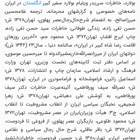
ولارد، خاطرات‌ سرریدر ویلیام‌ بولارد سفیر کبیر
انگلستان
‌در ایران‌:
نامه‌های‌ خصوصی‌ و گزارشهای‌ محرمانه‌، ترجمه غلامحسین
‌میرزاصالح‌، به‌ انضمام‌ شرح‌حال‌رجال‌عصر پهلوی‌، تهران‌۱۳۷۸ ش‌؛
حسن ‌تقی ‌زاده‌، زندگی‌ طوفانی‌: خاطرات ‌سید حسن‌ تقی ‌زاده‌،
چاپ‌ ایرج ‌افشار، تهران‌۱۳۷۲ ش‌؛ محمود جم‌، «آخرین‌ روزهای‌
اقامت ‌رضا شاه‌ کبیر در ایران‌»، سالنامه دنیا ، سال‌۲۳ (۱۳۴۶ ش‌)؛
دولتهای ‌ایران‌ از میرزانصراللّه‌خان‌مشیرالدوله‌ تا میرحسین‌ موسوی‌،
بر اساس ‌دفتر ثبت‌ کابینه‌های‌ نخست‌ وزیری‌، تهران‌: وزارت‌
فرهنگ‌ و ارشاد اسلامی‌، سازمان ‌چاپ ‌و انتشارات‌، ۱۳۷۸ ش‌؛
اسماعیل ‌رائین‌، فراموشخانه‌ و فراماسونری ‌در ایران‌، تهران‌۱۳۷۸
ش‌؛ نصراللّه‌ سیف ‌پورفاطمی‌، آئینه‌عبرت‌: خاطرات ‌دکتر سیف
‌پورفاطمی‌، به ‌کوشش ‌علی ‌دهباشی‌، تهران‌۱۳۷۸ ش‌؛ زهرا
شجیعی‌، نخبگان ‌سیاسی‌ ایران‌: از انقلاب‌ مشروطیت ‌تا انقلاب
‌اسلامی‌، ج‌۳: هیأت ‌وزیران‌ایران‌ در عصر مشروطیت‌، تهران‌۱۳۷۲
ش‌؛ محمود طلوعی‌، بازیگران‌ عصر پهلوی‌: از فروغی ‌تا فردوست‌،
تهران‌۱۳۷۲ ش‌؛ باقر عاقلی‌، شرح ‌حال‌ رجال‌ سیاسی ‌و نظامی‌
معاصر ایران‌، تهران‌۱۳۸۰ ش‌؛ حسین ‌فردوست‌، خاطرات‌ارتشبد