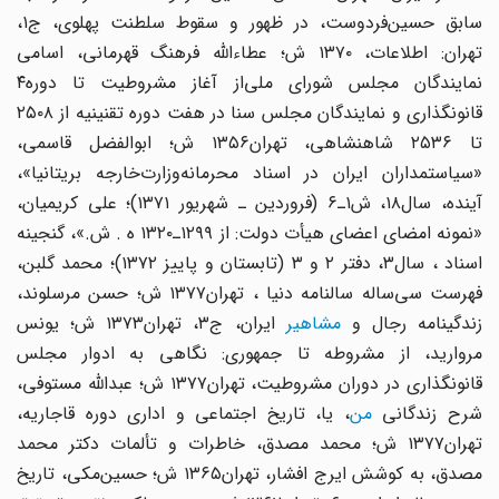
سابق‌ حسین‌فردوست‌، در ظهور و سقوط‌ سلطنت ‌پهلوی‌، ج‌۱،
تهران‌: اطلاعات‌، ۱۳۷۰ ش‌؛ عطاءاللّه ‌فرهنگ ‌قهرمانی‌، اسامی
‌نمایندگان‌ مجلس ‌شورای ‌ملی‌از آغاز مشروطیت ‌تا دوره۴
قانونگذاری‌ و نمایندگان‌ مجلس ‌سنا در هفت‌ دوره تقنینیه‌ از ۲۵۰۸
تا ۲۵۳۶ شاهنشاهی‌، تهران‌۱۳۵۶ ش‌؛ ابوالفضل ‌قاسمی‌،
«سیاستمداران ‌ایران ‌در اسناد محرمانه‌وزارت‌خارجه ‌بریتانیا»،
آینده‌، سال‌۱۸، ش‌۱ـ۶ (فروردین‌ ـ شهریور ۱۳۷۱)؛ علی‌ کریمیان‌،
«نمونه ‌امضای‌ اعضای‌ هیأت‌ دولت‌: از ۱۲۹۹ـ۱۳۲۰ ه . ش‌.»، گنجینه‌
اسناد ، سال‌۳، دفتر ۲ و ۳ (تابستان ‌و پاییز ۱۳۷۲)؛ محمد گلبن‌،
فهرست‌ سی‌ساله سالنامه‌ دنیا ، تهران‌۱۳۷۷ ش‌؛ حسن ‌مرسلوند،
زندگینامه رجال ‌و
مشاهیر
ایران‌، ج‌۳، تهران‌۱۳۷۳ ش‌؛ یونس
‌مروارید، از مشروطه‌ تا جمهوری‌: نگاهی به‌ ادوار مجلس
‌قانونگذاری‌ در دوران ‌مشروطیت‌، تهران‌۱۳۷۷ ش‌؛ عبداللّه ‌مستوفی‌،
رح‌ زندگانی ‌
من
‌، یا، تاریخ‌ اجتماعی‌ و اداری‌ دوره قاجاریه‌،
تهران‌۱۳۷۷ ش‌؛ محمد مصدق‌، خاطرات‌ و تألمات ‌دکتر محمد
مصدق‌، به‌ کوشش‌ ایرج‌ افشار، تهران‌۱۳۶۵ ش‌؛ حسین‌مکی‌، تاریخ‌