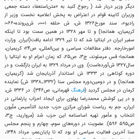
دیگر وزیر دربار شد ( رجوع کنید به «متن‌استعفاء دسته‌ جمعی
‌وزیران‌ کابینه ‌قوام‌ در اعتراض ‌به‌ پخش ‌اعلامیه‌ نخست ‌وزیر از
رادیو»، سند مورخ‌۱۳۲۶ ش‌، ش‌ حلقه‌ ۰۰۰۱، ش‌پرونده‌۰۶۶۰؛
کریمیان‌، همانجا) و تا مهر ۱۳۲۸ در همین ‌سمت‌ بود تا اینکه‌
سفیر ایران ‌در ایتالیا شد که ‌تا تیر ۱۳۲۹ ادامه‌ یافت‌(ایران‌. وزارت
‌امورخارجه‌. دفتر مطالعات ‌سیاسی‌ و بین‌المللی‌، ص‌۲۴؛ کریمیان‌،
همانجا؛ قس ‌مرسلوند، ج‌۳، ص‌۲۵، که‌ زمان ‌اعزام ‌او به‌ ایتالیا را
سال‌۱۳۲۷ ش‌آورده‌است‌). وی ‌در مرداد ۱۳۲۹ به ‌ایران‌ بازگشت ‌و در
دوره ‌کوتاهی ‌در ۱۳۳۳ ش ‌استاندار آذربایجان ‌شد (کریمیان‌،
همانجا) و در دومین‌دوره‌ مجلس ‌سنا (۱۳۳۲ـ۱۳۳۸ ش‌) نماینده
رمان ‌در مجلس ‌گردید (
فرهنگ
‌ قهرمانی‌، ص‌۳۴۶). در ۱۳۳۶ ش‌،
و در پی ‌کوشش ‌محمدرضا پهلوی ‌برای ‌ایجاد احزاب ‌پارلمانی ‌در
ایران‌، جم‌ به‌ ریاست ‌شورای ‌مرکزی ‌حزب ‌جدید التأسیس ‌ملّیون
‌انتخاب ‌و مأمور تهیه اساسنامه‌ این ‌حزب ‌شد (مروارید، ج‌۳،
ص‌۵۹۵ ۵۹۶). عضویت‌ در دوره‌های ‌سوم‌، چهارم‌ و پنجم ‌مجلس
‌سنا آخرین ‌فعالیت‌ سیاسی‌ او بود که ‌تا پایان‌عمر، مرداد ۱۳۴۸،