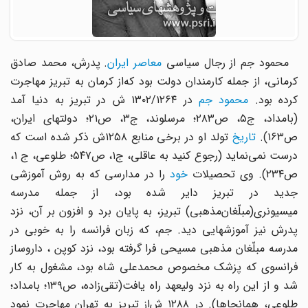
حمود جم از رجال ‌سیاسی‌
معاصر
ایران
‌. پدرش‌، محمد صادق
‌کرمانی‌، از جمله‌ کارمندان ‌دولت ‌بود که‌از کرمان ‌به‌ تبریز مهاجرت‌
رده‌ بود.
محمود جم
‌ در ۱۳۰۲/۱۲۶۴ ش ‌در تبریز به ‌دنیا آمد
(بامداد، ج‌۵، ص‌۲۸۳؛ مرسلوند، ج‌۳، ص‌۲۱؛ دولتهای ‌ایران‌،
‌۱۶۳).
تاریخ
‌تولد او در برخی‌ منابع ۱۲۵۸ش ‌ذکر شده ‌است ‌که‌
درست‌ نمی‌نماید (رجوع کنید به عاقلی‌، ج‌۱، ص‌۵۴۷؛ طلوعی‌، ج‌ ۱،
‌۲۳۴). وی ‌تحصیلات‌
خود
را در مدارسی ‌که ‌به‌ روش ‌آموزشی‌
جدید در تبریز دایر شده‌ بود، از جمله‌ مدرسه
‌میسیونری‌(مبلّغان‌مذهبی‌) تبریز، به‌ پایان ‌برد و افزون‌ بر آن‌، نزد
پدرش ‌نیز آموزشهایی دید. جم‌، که‌ زبان ‌فرانسه‌ را به‌ خوبی ‌در
مدرسه مبلّغان ‌مذهبی‌ مسیحی ‌فرا گرفته‌ بود، نزد کوپن‌ ، داروساز
فرانسوی‌ که‌ پزشک ‌مخصوص ‌محمدعلی ‌شاه‌ بود، مشغول ‌به ‌کار
شد و از این ‌راه ‌به ‌نزد ولیعهد راه‌ یافت‌(تقی‌زاده‌، ص‌۱۳۹؛ بامداد؛
طلوعی‌، همانجاها). در ۱۲۸۸ ش‌از تبریز به ‌تهران ‌مهاجرت ‌نمود