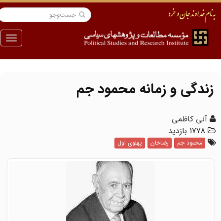
منو
زندگی و زمانه محمود جم
آنی کاظمی
1778 بازدید
محمود جم
رضاخان
پهلوی اول