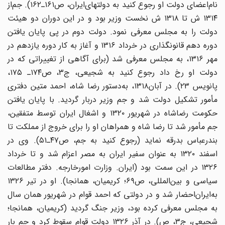
نام‌اعضای‌ دولت ‌او رجوع کنید به دولتهای‌ایران‌، ص‌۱۶۱ـ۱۶۲). جم‌از
۱۳۱۴ ش ‌تا ۱۳۱۸ ش ‌نخست ‌وزیر بود و در این‌ دوران‌ دو هیئت‌
دولت‌ را به‌ مجلس ‌معرفی ‌نمود. دولت‌ دوم ‌در پی ‌پایان ‌یافتن‌
دوره دهم ‌قانونگذاری ‌در خرداد ۱۳۱۶ و آغاز به ‌کار دوره‌ یازدهم ‌در
مهر ۱۳۱۶، به‌ مجلس‌ معرفی ‌شد (برای‌ آگاهی ‌از تغییراتی ‌که ‌در
دولت‌ او رخ ‌داد رجوع کنید به شجیعی‌، ج‌۳، ص‌۱۷۴ـ ۱۷۵،
پانویس‌ ۲۳). در آبان‌۱۳۱۸، به‌دستور رضا شاه‌، احمد متین‌ دفتری
‌مأمور تشکیل‌ دولت ‌شد و جم‌ وزیر دربار گردید. با پایان‌ یافتن‌
حکومت ‌رضاشاه‌ در شهریور ۱۳۲۰ و اشغال ‌ایران ‌توسط ‌متفقین‌،
جم ‌مأمور شد تا رضا شاه‌ و همراهان ‌او را برای‌ خروج‌ از مملکت ‌تا
بندرعباس ‌بدرقه ‌نماید (رجوع کنید به جم‌، ص‌۴۷ـ۵۱). وی ‌در
اسفند ۱۳۲۰ به‌ عنوان ‌سفیر ایران‌ به ‌مصر اعزام‌ شد و تا خرداد
۱۳۲۶ در این ‌سمت ‌بود (ایران‌. وزارت ‌امورخارجه‌. دفتر مطالعات‌
سیاسی‌ و بین‌المللی‌، ص‌۶۹؛ کریمیان‌، همانجا). او در تیر ۱۳۲۶
به‌ایران‌احضار شد و در دولتی‌ که ‌احمد قوام ‌در شهریور همان ‌سال
‌به ‌مجلس ‌معرفی ‌کرده‌ بود، وزیر جنگ‌ گردید (کریمیان‌، همانجا؛
شجیعی‌، ج‌۳، ص‌). در آذر ۱۳۲۶ دولت ‌قوام ‌سقوط‌ کرد و جم ‌بار