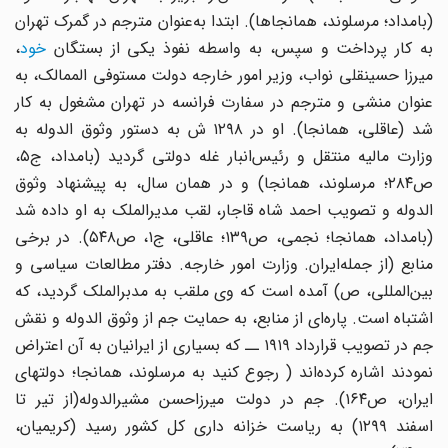
(بامداد؛ مرسلوند، همانجاها). ابتدا به‌عنوان‌ مترجم‌ در گمرک‌ تهران
‌به ‌کار پرداخت ‌و سپس‌، به‌ واسطه نفوذ یکی ‌از بستگان ‌
خود
،
میرزا حسینقلی ‌نواب‌، وزیر امور خارجه دولت‌ مستوفی‌ الممالک‌، به
‌عنوان ‌منشی‌ و مترجم ‌در سفارت ‌فرانسه ‌در تهران‌ مشغول ‌به‌ کار
شد (عاقلی‌، همانجا). او در ۱۲۹۸ ش ‌به ‌دستور وثوق ‌الدوله‌ به
‌وزارت‌ مالیه ‌منتقل ‌و رئیس‌انبار غله‌ دولتی‌ گردید (بامداد، ج‌۵،
ص‌۲۸۴؛ مرسلوند، همانجا) و در همان ‌سال‌، به ‌پیشنهاد وثوق‌
الدوله‌ و تصویب ‌احمد شاه‌ قاجار، لقب‌ مدیرالملک ‌به ‌او داده‌ شد
(بامداد، همانجا؛ نجمی‌، ص‌۱۳۹؛ عاقلی‌، ج‌۱، ص‌۵۴۸). در برخی
‌منابع (از جمله‌ایران‌. وزارت ‌امور خارجه‌. دفتر مطالعات ‌سیاسی ‌و
بین‌المللی‌، ص‌) آمده ‌است ‌که ‌وی‌ ملقب ‌به‌ مدبرالملک ‌گردید، که
‌اشتباه ‌است‌. پاره‌ای ‌از منابع‌، به‌ حمایت‌ جم ‌از وثوق ‌الدوله ‌و نقش
‌جم‌ در تصویب ‌قرارداد ۱۹۱۹ ــ که ‌بسیاری ‌از ایرانیان ‌به ‌آن‌ اعتراض‌
نمودند اشاره ‌کرده‌اند ( رجوع کنید به مرسلوند، همانجا؛ دولتهای‌
ایران‌، ص‌۱۶۴). جم‌ در دولت ‌میرزاحسن‌ مشیرالدوله‌(از تیر تا
اسفند ۱۲۹۹) به ‌ریاست ‌خزانه‌ داری‌ کل کشور رسید (کریمیان‌،