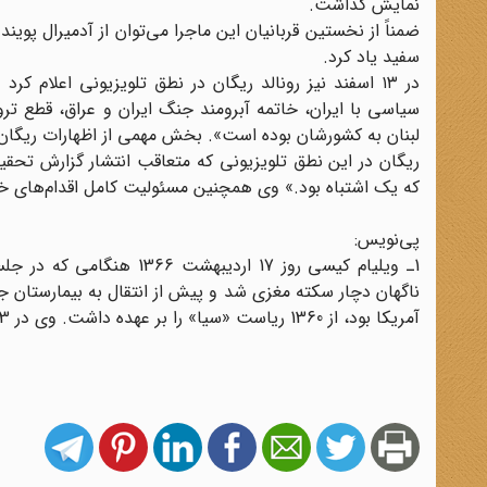
نمایش گذاشت.
سفید یاد کرد.
در ۱۳ اسفند نیز رونالد ریگان در نطق تلویزیونی اعلام 
سیاسی با ایران، خاتمه آبرومند جنگ ایران و عراق، قطع ترو
لبنان به کشورشان بوده است». بخش مهمی از اظهارات ریگان مر
ریگان در این نطق تلویزیونی که متعاقب انتشار گزارش تحق
که یک اشتباه بود.» وی همچنین مسئولیت کامل اقدام‌های خود 
پی‌نویس:
1ـ ویلیام کیسی روز 17 ار
ناگهان دچار سکته مغزی شد و پیش از انتقال به بیمارستان
آمریکا بود، از 1360 ریاست «سیا» را بر عهده داشت. وی در 13 بهمن 1365 متعاقب افشای ماجرای «ایران گیت» از مقام خود استعفا کرده بود.