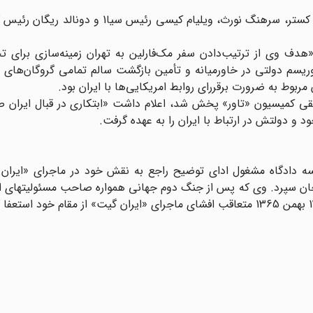
ضمناً از نخستین قربانیان این ماجرا می‌توان از آدمیرال پویند کستر، سرهنگ نورث، ویلیام کیس
کرد «هدف وی از ترتیب‌دادن سفر مک‌فارلین به تهران زمینه‌سازی برای ت
ریسم دولتی در خاورمیانه و تأمین بازگشت سالم تمامی گروگان‌های ا
بوط به ضرورت برقررای روابط امریکایی‌ها با ایران بود.
یقی کمیسیون «تاور» پخش شد، اعلام داشت «ابتکاری در قبال ایران 
و دولتش در ارتباط با ایران را به عهده گرفت.
دیبهشت 1366 هنگامی که در جلسه دادگاه مشغول ادای توضیح راجع به نقش خود در ماجرای «ای
 جان سپرد. وی که پس از جنگ دوم جهانی همواره صاحب مسئولیتهای ا