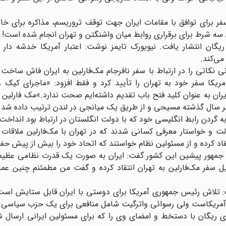
ن سفر برای توافق با مقامات ایران جهت توقف تروریسم، مذاکره برای خ
ن سه شرط برای برقراری روابط میان واشنگتن و تهران انجام شده است!
لت ریگان انتشار یافت. نیویورک تایمز نوشت: اعتبار آمریکا خدشه‌ دا
می‌کند.
یونی نکاتی را در ارتباط با سفر نافرجام مک‌فارلین به ایران فاش ساخت
ریکا سفر خود به تهران را تأیید کرد و فقط افزود: «ماجرای کیک و
ت ایران به عنوان کلید فتح باب تقدیم داشته‌ایم صحت ندارد.»مک فارلین
اواخر سال گذشته مسیحی و از طریق یک میانجی در لندن ترتیب داده شد.
 به گردن رابط انگلیسی خود که با دولت انگلستان در ارتباط بود انداخت
ی به دولت و خواستار معرفی کسانی شدند که در تهران با مک‌فارلین ملاقات ک
د کرده و از مسئولین نظام خواستند که اتحاد خود را بیش از پیش حفظ
س جمهور پیشین این کشور گفت: ایران به صورت یک قدرت نظامی عظیم 
ل سفر مک‌فارلین به تهران انتقاد کرده و گفت من مطمئنم چنین عمل
فت: تلاش رئیس جمهوری آمریکا برای دوستی با ایران قابل ستایش است
 نفع آمریکاست ولی رسوائی واترگیت شامل منافعی برای یک حزب سیاسی ب
دیه شده از سوی ریگان با دستخط و امضای وی را که برای مسئولین ایرانی ارسال ش