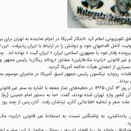
ا در یک نطق تلویزیونی اعلام کرد «ابتکار آمریکا در اعزام نماینده به تهران برای ب
لیت کامل اقدامهای خود و دولتش را در ارتباط با ایران پذیرفت. این 
رونده رفتار خود با جمهوری اسلامی ایران « ایران گیت » نهاده اند . چن
۱۳۶۵ با افشاء سفر محرمانه و غیر قانونی «رابرت مک‌فارلین» مشاور «رونالد ریگان» رئیس جمه
سیاری از اعضای هیأت حاکمه آمریکا گردید.
قلبات ریچارد نیکسون رئیس جمهور اسبق آمریکا در ماجرای موسوم به
بردند.
آقای هاشمی رفسنجانی رئیس وقت مجلس شورای اسلامی در روز 13 آبان 1365 در خطبه‌های نماز جمعه با اشاره به س
ن کشور وارد تهران شده بودند، گفت: «ما به دستور امام خمینی (ره) از
علت سفر و تخلیه اطلاعاتی آنان، نزدشان رفت. ‌آنان پس از چند روز ب
سال یادداشتی، به واشنگتن نسبت به استفادة غیر قانونی «رابرت مک
د.
وغ و خیالبافی خواند ولی با افشاء تدریجی رسوائی حاصل از این سفر و اع