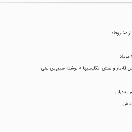
از مشروطه
ادن قاجار و نقش انگلیسیها » نوشته سیروس غنی
اس دوران
اد ش