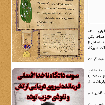
رقراری رابطه
اعتراف یکی
دماه قبل از
ور وقت آمریکا،
 «واترگیت»
فر غیر قانونی مک‌فارلین
 ملاقات با
ازداشت، از
 فارلین» و
تراض وزارت