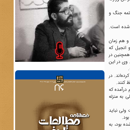
اتمه جنگ و
ر شده است.
 و هم زمان
 انجیل که
 همچنین در
 وی در این
.
رده‌اند. در
 کنند.
درآمده که
ی به منزله
 ولی نباید
ود.
ده بود، به‌