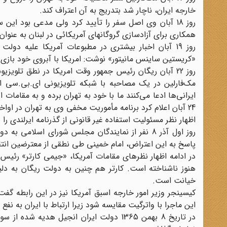
خارجه ایران، ناچار شد بتدریج به آن اعتراف کند.
روز 18 آبان وی اصل سفر را تأیید کرد ولی مدعی بود ای
همکاری برای آزادسازی گروگانهای آمریکائی در لبنان به عنوا
روز 19 آبان اخبار بیشتری در مطبوعات آمریکا علیه دو
«کریستین ساینس مانیتور» نوشت: امریکا با آبروی خود بازی 
روز 22 آبان ریگان رئیس جمهور وقت امریکا در نطق تلویز
مک‌فارلین در یک مصاحبه با شبکه تلویزیونی ای.بی.سی ام
ایرانی‌ها ادعا می‌کنند ما با خود به تهران برده و به مقاما
24 آبان اعلام کرد برنامه مأموریت مخفی وی به تهران در 
اظهار نظر مسئولیت استفاده غیر قانونی از گذرنامه ایرلندی را
روز اول آذر 8 نفر از نمایندگان مجلس شورای اسلام
پاسخ به این اعتراض، امام خمینی طی نطقی از معترضین انتقا
در ادامه اظهار نظرهای مقامات آمریکا، «جیمی کارتر» رئی
هنوز ناشناخته است. کارتر هم چنین به دولت ریگان به دلی
خیانت است.
کیسینجر وزیر امور خارجه اسبق آمریکا نیز در این رابطه گ
این ماجرا با واترگیت مقایسه شود زیرا ارتباط با ایران به
در تاریخ 8 بهمن 1365 دولت ایران انجیل ه