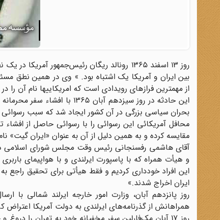
روز ۱۳ اسفند ۱۳۶۵ رونالد ریگان رئیس‌جمهور آمریک
بین ایران و آمریکا یک اشتباه بود. » وی در همین نطق مسئو
از مهمترین فرازهای رویدادی است که امریکاییها نام آن را در پ
این حادثه در روز سیزدهم آبان 
بحران سیاسی بزرگی در آن کشور ایجاد شد که سبب رسوائی ب
محافل آمریکائی این رسوائی را با رسوائی حاصل از افشاء ت
مقایسه کرده و به همین دلیل از آن به عنوان «ایران گیت» نام 
و هیأت همراه که با پاسپورت ایرلندی و با هواپیمای باربری آ
این افراد خودداری کردیم و فقط هیأتی برای تحقیق راجع به 
ایران اخراج شدند.»
روز پانزدهم ‌آبان، وزارت امور خارجه ایرلند شمالی با ار
همراهانش از گذرنامه‌های ایرلندی به دولت آمریکا اعتراض کر
روز 17 آبان مک‌فارلین سفر مخفیانه خود به تهران را در