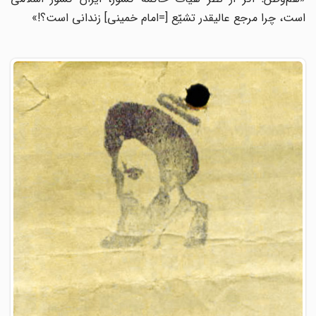
است، چرا مرجع عالیقدر تشیّع [=امام خمینی] زندانی است؟!»