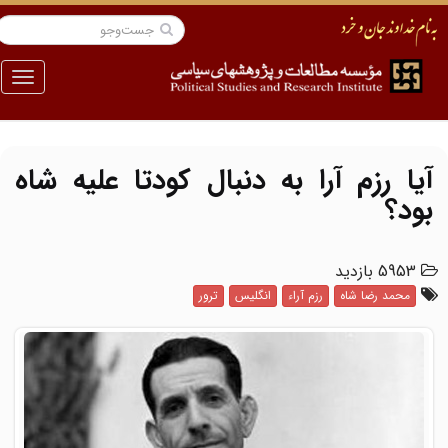
منو
آیا رزم آرا به دنبال کودتا علیه شاه
بود؟
5953 بازدید
محمد رضا شاه
رزم آراء
انگلیس
ترور