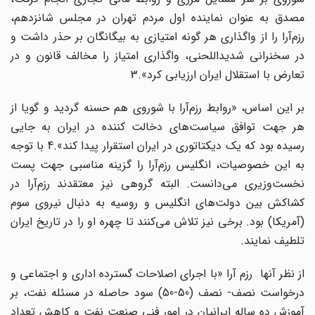
مصدق به عنوان نماینده اول مردم تهران در مجلس شانزدهم،
رزم‌آرا را از واگذاری هر گونه امتیازی به بیگانگان بر حذر داشت و
در سخنرانی شدیداللحنی، واگذاری امتیاز را مخالف قانون و در
تعارض با استقلال ایران ارزیابی کرد».3
بر این اساس، «روابط رزم‌آرا با شوروی هم حسنه گردید و گویا از
هر جهت توافق سیاست‌های دخالت کننده در ایران به جایی
رسیده بود که یک دیکتاتوری در ایران استقرار پیدا کند».4 با توجه
به این خصوصیات، انگلیس رزم‌آرا را گزینه مناسبی جهت پست
نخست‌وزیری می‌دانست. البته گروهی نیز معتقدند رزم‌آرا در
کشاکش بین دولت‌های انگلیس و روسیه به دنبال نیروی سوم
(آمریکا) بود. برخی نیز تلاش می‌کنند تا چهره او را در تاریخ ایران
تلطیف نمایند.
از نظر آنها رزم آرا «با اجرای اصلاحات گسترده اداری و اجتماعی و
درخواست نصف- نصف (50-50) سود حاصله در مسئله نفت، بر
آموزش ده ساله ایرانیان در امور فنی صنعت نفت و کاهش تعداد