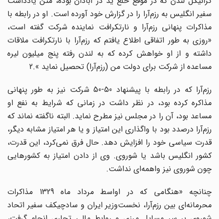
کرانیکل لندن که در موقع خلع ید در آبادان بوده، متن یادداشت
سفیر انگلیس به رزم‌آرا را در گزارش خود آورده است. او در رابطه با
مذاکرات پنهانی رزم‌آرا و نارتکرافت نماینده شرکت گفته است،
«روزی به طور اتفاقی اطلاع یافتم که رزم‌آرا با نارتکرافت ملاقات
داشته و از او خواهش کرده که به لندن رفته پنج میلیون لیره
مساعده از شرکت برای دولت من (رزم‌آرا) تحصیل نماید ».2
رزم‌آرا که در رابطه با پیشنهاد 50-50 شرکت نیز به طور پنهانی
مذاکره کرده بود، در نظر داشت در زمانی که شرایط به نفع او
مساعد بود، آن را در مجلس نیز مطرح نماید. البته ناگفته نماند که
رزم‌آرا درصدد بود با واگذاری این امتیاز و یا هر امتیاز مشابه دیگر،
قدرت سیاسی خود را افزایش دهد. حال فرق نمی‌کرد، این قدرت،
کشور انگلیس باشد یا شوروی. وی از دادن امتیاز به کشورهایی
چون شوروی نیز واهمه‌ای نداشت.
چنانچه «هنگامی که در اواسط مرداد ماه 1329 مذاکرات
محرمانه‌ای بین رزم‌آرا، نخست‌وزیر ایران و سادچیکف سفیر اتحاد
شوروی بر سر مسایل مرزی و روابط مالی تجاری انجام گرفت،