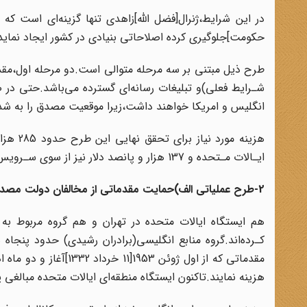
در این شرایط،ژنرال‌[فضل اللّه‌]زاهدی تنها گزینه‌ای است 
حکومت‌]جلوگیری کرده اصلاحاتی‌ بنیادی در کشور ایجاد نماید‌
طرح‌ ذیل مبتنی بر سه مرحله متوالی است.دو مرحله اول،مق
شـرایط فعلی)و تبلیغات رسانه‌ای گسترده‌ می‌باشد.حتی‌ در‌
انگلیس و امریکا خواهند داشت،زیرا موقعیت‌ مصدق را به 
ایـالات مـتحده و 137 هزار و پانصد دلار نیز از سوی سـرویس‌ انـگلیس‌ فراهم‌ گردد.
2-طرح عملیاتی‌ الف)حمایت مقدماتی از مخالفان دولت مصدق
هم ایستگاه ایالات متحده در‌ تهران و هم گروه مربوط به ا
کـرده‌اند‌.گروه منابع انگلیسی(برادران رشیدی) حدود پنجاه ه
هزینه نمایند.تاکنون ایستگاه‌ منطقه‌ای ایالات متحده مبالغی