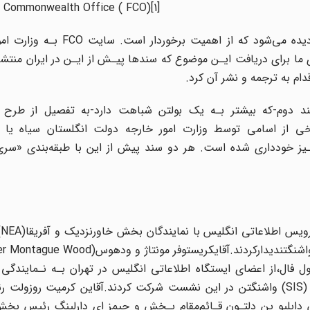
 Commonwealth Office ( FCO)[1]
دو سـند نیز درباره ایران‌،مرتبط با کودتای 28 مرداد 1332 دیده می‌شود که ا
 برای دریافت ایـن موضوع که سندها پیـش از ایـن در ایران منتشر 
دام به‌ ترجمه و نشر آن کرد.
 دوم-که بیشتر بـه یک بولتن‌ شباهت دارد-به تفصیل از طرح کو
برخی از اسامی توسط وزارت امور خارجه دولت انگلستان سیاه یا
ـیز خودداری‌ شده‌ است. هر دو سند پیش از این با طبقه‌بندی «سری
درم
بحث درباره اقدام مشترک علیه‌ ایران و اشغال این کشور، در واشنگتندیدارکردند.آقایکریست
سیمول فال‌،از‌ اعضای‌ ایستگاه اطلاعاتی انگلیس در تهران بـه نـمایندگ
اطلاعاتی‌ انگلیس و آقای جان بروس به نمایندگی از سیس (SIS) واشنگتن در‌ این‌ نشست‌ شرکت کردند.آقاین کرمی
‌ دابلیو پن دلتـون قـائم‌مقام بـخش و جیمز ای دارلینگ رئیس بخش 