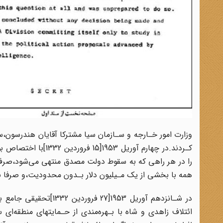
وزارت امور خـارجه و سـازمان سیا مشترکا آقایان هندرسون،سفیر
کـردند‌.در چهارم آوری
را در هر راهی‌ که به سقوط دولت‌ مصدق‌ منتهی می‌شود،صرف ن
همه با بخشی از‌ یک‌ مـیلیون دلار بـدون‌ محدودیت،و صرفا‌ با‌ 
در شـانزدهم آوریل 953‌
ائتلاف زاهدی و شاه با‌ بـهره‌مندی‌ از حـمایتهای‌ منطقه‌ای