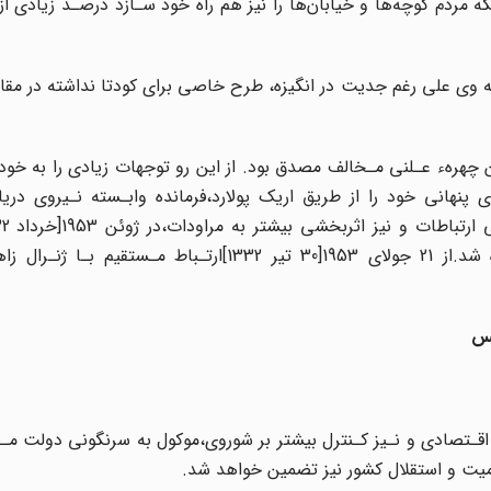
ه مردم کوچه‌ها و خیابان‌ها را نیز‌ هم‌ راه‌ خود‌ سـازد‌ درصـد زیادی از‌ پ
 گـردید‌،مـشخص‌ شد‌ که وی علی رغم جدیت در انگیزه‌، طرح‌ خاصی‌ برای‌ کودتا‌ نداشته‌ د
 چهرهء عـلنی مـخالف مصدق بود. از این‌ رو توجهات زیادی را به خو
ایستگاه تـهران تـماسهای پنهانی خود را از طریق اریک پولارد،فرمانده وابـسته نـیروی در
زاهدی،پسر ژنرال زاهدی،به‌ عـنوان کـانال ارتباطی برگزیده شد.از‌ 21‌ جولای 1953[30 تیر 1332]ارتـبا
کود اقـتصادی و نـیز کـنترل بیشتر بر شوروی،موکول به سرنگونی دولت 
یت‌ و استقلال کشور نیز تضمین‌ خواهد‌ شد.