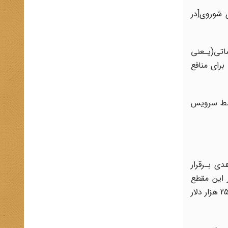
 شوروی‌[در
اتی(یـعنی
رای‌ منافع
147 هزار و پانصد ‌‌دلار‌ آن توسط سرویس
ی بـرقرار‌
 این مقطع‌
مقدماتی که از اول ژوئن 1953[11 خرداد 1332‌]آغاز و دو ماه ادامه خواهد داشت،قرار اسـت ایـالات متحده 35 هزار دلار و انگلیس 25 هزار دلار