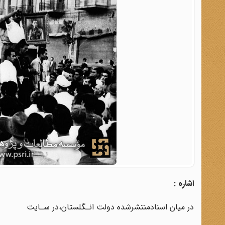
اشاره :
در‌ میان‌ اسناد‌منتشرشده دولت انـگلستان،در سـایت