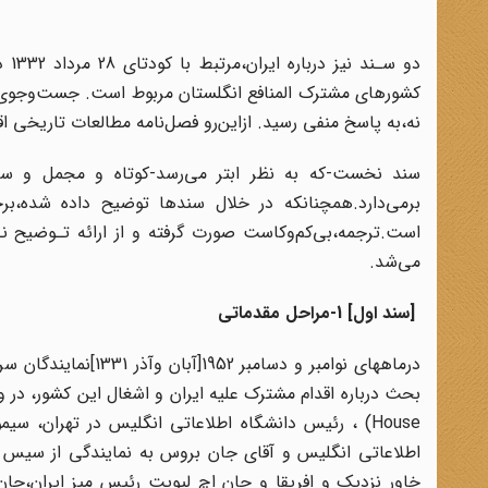
کشورهای مشترک المنافع‌ انگلستان مربوط است. جست‌وجوی ما
نه،به پاسخ منفی رسید. ازاین‌رو فصل‌نامه مطالعات‌ تاریخی اق
سند نخست-که به نظر ابتر می‌رسد-کوتاه و مجمل و سند
برمی‌دارد‌.همچنانکه در خلال سندها توضیح‌ داده شده،
است.ترجمه،بی‌کم‌وکاست صورت گرفته و از ارائه تـوضیح ن
می‌شد.
[سند اول‌] 1-مراحل مقدماتی
House) ، رئیس‌ دانشگاه‌ اطلاعاتی‌ انگلیس در تهران، 
خاور‌ نزدیک‌ و افریقا و جان اچ لیویت رئیس میز ایران،جان