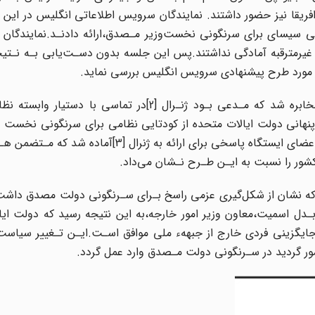
 افریقا نیز حضور‌ داشتند. نمایندگان سرویس اطلاعاتی‌ انگلیس در ای
شی‌ سیسای‌ برای سرنگونی نخست‌وزیر مـصدق،ارائه دادنـد.نمایندگا
د غیرمترقبه آمادگی نداشتند.پس این جلسه بدون‌ دسـت‌یابی‌ بـه‌ نـتی
‌ مورد‌ طرح‌ پیشنهادی سرویس انگلیس بررسی نماید.
درماه مارس 1953[اسفند 1331] تلگرامی از ایستگاه‌ تهران‌ مخابره‌ شد که مـدعی بـود ژنـرال [2]در تم
 پنهانی دولت ایالات متحده از کودتایی نظامی‌ برای‌ سرنگونی‌ نخست
شده است.ازاین‌رو در جـلسه‌ای بـا حـضور کارکنان سفارت و اعضای ایستگاه‌ پاسخی‌‌ برای ارائه به
ن کشور را نسبت به ایـن طـرح نـشان می‌داد.
لائم و شواهد روشنی که نشان از شکل‌گیری عزمی‌ راسخ بـرای‌ سـرنگونی‌ دولت‌ مصدق د
ل اسمیت‌،معاون‌ وزیر‌ امور خارجه،به این نتیجه رسید که دولت‌ ای
یگزینی فردی خارج‌ از جبههء ملی موافق اسـت.ایـن تـغییر‌ سیاست‌
ور‌ گردید در سـرنگونی دولت مـصدق وارد عمل‌ گردد‌.