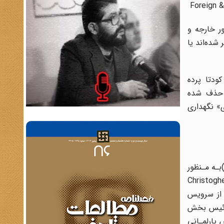
Foreign &
ز اهمیت‌ برخوردار است‌. سایت FCO بـه وزارت‌ امور‌ خارجه و
شده‌اند یا
دتا پرده‌
 حذف شده‌
» نگهداری
اههای نوامبر و دسامبر 1952[آبان وآذر 1331]نمایندگان سرویس اطلاعاتی انگلیس‌ با‌ نمایندگان‌ بخش خاورنزدیک و آفریقا(NEA)بـه مـنظور
وفر مونتاژ و ودهوس‌(Christogher Montague Wood
ی از سرویس
ت روزولت رئیس بخش
پارلمـانی‌