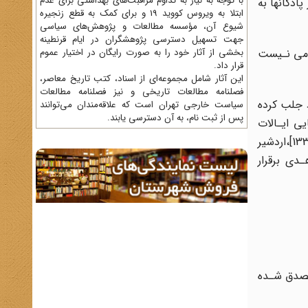
با توجه به نیاز به تداوم مراقبت‌های بهداشتی برای عدم
ادگانها‌ به
ابتلا به ویروس کووید 19 و برای کمک به قطع زنجیره
شیوع آن، مؤسسه مطالعات و پژوهش‌های سیاسی
جهت تسهیل دسترسی پژوهشگران در ایام قرنطینه
ر مقامی نـیست
بخشی از آثار خود را به صورت رایگان در اختیار عموم
قرار داد.
این آثار شامل مجموعه‌ای از اسناد، کتب تاریخ معاصر،
فصلنامه‌ مطالعات تاریخی و نیز فصلنامه مطالعات
د جلب کرده
سیاست خارجی تهران است که علاقه‌مندان می‌توانند
پس از ثبت نام، به آن دسترسی یابند.
یایی‌ ایـالات
مـتحده‌،دوبـاره‌ از سرگرفت و برای افزایش ضـریب حفاظتی ارتباطات و نیز اثربخشی‌ بیشتر به مراودات،در ژوئن 1953[خرداد 1332]،اردشیر
ط مـستقیم بـا ژنـرال زاهـدی برقرار
مـصدق شـده