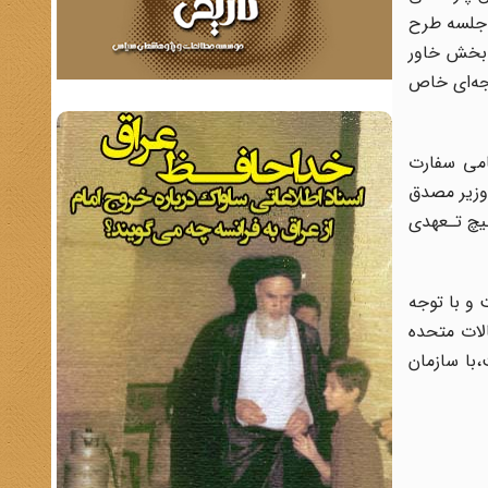
ن جلسه طرح
ن بخش خاور
جه‌ای‌ خاص
اسی با دستیار وابسته نظامی سفارت
 وزیر مصدق
 ژنرال [3]آماده شد که مـتضمن هـیچ تـعهدی
اشت و با توجه
الات متحده
،با سازمان