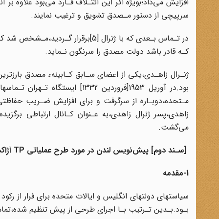
افزایش می‌داد؛بویژه اگر این ائتـلاف قـارد می‌بود علاوه‌ بر‌ آنک
سرپیچی از دستور مـصدق تشویق و ترغیب‌ نمایند.
در تـماس بـعدی که با ژنرال [5]برقرار
کـه قادر باشد دولت مصدق را سرنگون نـماید.
ژنـرال زاهـدی،یکی از اعضای سـابق کـابینهء مصدق بارزترین
بود.در آوریل 1953[فروردین 1332] 
می‌گشت.
[سـند دوم‌] پیش‌نویس لندن در مورد طرح عملیاتی TP آژاکس
1-مقدمه‌
سیاستهای‌ دولتهای انگلیس و ایالات متحده برای‌ فرار‌ از ر
بـود.بـدین تـرتیب بـا اجرای طرحی از پیش‌ تنظیم شده‌،تمام