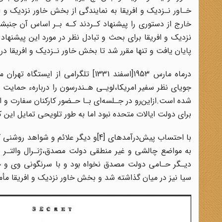
خـاور‌ نـزدیک‌ و افریقا به نمایندگی از بخش خاور نزدیک و
خارج از دستوری را پیشنهاد کـردند کـه بـر اساس‌ آن‌ جنب
نزدیک‌ و افریقا‌ برای‌ بحث و تبادل نظر در مورد این پیشنها
پایان یافت و تنها مقرر شد تا بخش خاور نـزدیک و افریقا در
جویای نظر‌ سفیر‌ امریکا،لویـی هـندرسون را دربارهء حمایت
برای دولت ایالات‌ متحده‌ نبود‌ اما به طور تلویحی تمایل ای
با‌ احتساب‌ پیش‌درآمدهای [4]و دیگر ع
به مواضع چالشی و غیر منطقی دولت‌ مصدق،ژنـرال والتـر بـد
دیـگر حـامی‌ دولت‌ مصدق نخواه بود و با سرنگونی وی و جا
سیا نیز در میان گذاشته شد و بخش‌ خاور نزدیک و افریقا‌ مأم