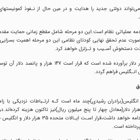
که می‌تواند دولتی جدید را هدایت و در عین حال از نـفوذ کمونیستهای
.
دمه عملیاتی نظام است.این‌ دو مرحله شامل مقطع زمانی حمایت مقدم
 صورت عدم‌ تحقق نهایی کودتای نظامی این دو مرحله اهمیت بسزایی ب
شدت دستخوش آسـیب و تـزلزل خواهد کرد.
هزینه مورد‌ نیاز‌ برای‌ تحقق نهایی این طرح حدود 285 هزار دلار برآورده شده است که قرار است 
نگلیس(برادران رشیدی)چند ماه‌ است کـه ارتـباطات‌ نزدیکی با زاهد
زار دلار(معادل چهار تا پنج میلیون ریال)نیز تاکنون هزینه کرده‌اند.در
 پرداخته است.