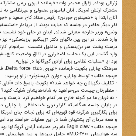
ژنرالی بودند. ژنرال «جیمز وات» فرمانده نیروی رزمی مشترک
مشترک ارتش امریکا. آنان لباسهای معمولی و غیرنظامی به تن
آنان ابتدا با «همیلتون جوردن» رئیس ستاد کاخ سفید و «ج
ونس» وزیر خارجه معرفی شدند. اینان در جای خود نشسته بودند
وارد شدند. در این بین ناگهان دکتر «زییگنیو برژینسکی» ن
درست پشت سر برژینسکی و ماندیل نشست. سرانجام کارتر 
وارد گشت. این یک جلسه اضطراری در اتاق وضعیت کاخ‌سفید 
بود از: «عملیات نظامی برای آزادی گروگانها در تهران».
سرهنگ
«پنجه عقاب» توسط چارلی، «وارن کریستوفر» از او پرسید:
- تکلیف نگهبانان چه خواهد شد؟»‌ بکویث پاسخ داد: «آقای ک
- منظورتان چیست می‌خواهید به شانه‌هایشان شلیک کنید؟
- نه قربان ما دو گلوله خارج هر کدام خواهیم کرد. درست وس
در پایان جلسه هنگامیکه کارتر برای خداحافظی با چارلی 
برای بکارگیری هرگونه قوه قهویه‌ای که برای نجات جان امریکا
و همه مردان آن پشتیبان شما در این عملیات خواهند بود امیدو
«پنجه عقاب» Eagle claw نام رمز عملیات آزادی گروگانها بود. عملیاتی دقیق و بی‌نقص که چارلی آن را چنین شرح داد: