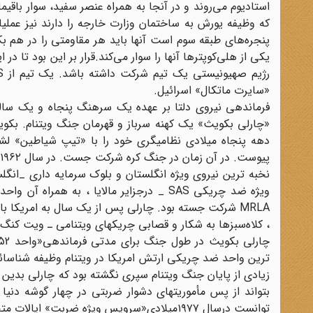
استادیوم می‌روند و در آنجا به همراه عنصر سفید، سوار باقی
که وظیفه یورش به ساختمان وزارت خارجه را دارند نیز عمل
پنجره‌های طبقه سوم است آنها باید هر مقاومتی را در هم بکو
یکی از هلی‌کوپترها آنها را سوار می‌کند.قرار بر این بود تا د
«سایرت ماتکال» اسرائیل.
فرماندهی نیروی دلتا بر عهده یک سرهنگ پنجاه و یک ساله
«چارلی بکویث» یک کهنه سرباز و قهرمان جنگ ویتنام. بکویث
ویژه ضد چریکی SAS _ درجزایر مالایا ، به 
MRLA شرکت جسته بود. چارلی پس از یک سال به امریکا 
، کلاه‌سبزها به شکار و قصابی چریکهای ویتنامی ـ ویت کنگ‌
ترین واحد ضد چریکی ارتش امریکا در ویتنام وظیفه شناسائ
زیادی از پایان جنگ ویتنام سپری نگشته بود که چارلی بدین ف
بتواند از پس مأموریتهای دشوار ضربتی در چهار گوشه دنیا 
توانست درسال ۱۹۷۷میلادی«سرویس ویژه ضربت» ایالات متحده را با نام «نیروی دلتا» تأسیس کند.