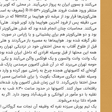
می‌کنند و بسوی ایران به پرواز درمی‌آیند. در محلی که کویر
منتظر ورود هشت فروند هلی‌کوپتر R-H-530 (معروف به اسب دریایی) می‌شوند.
هلی‌کوپترها قر
سی دقیقه پس از فرود آخرین هواپیما وارد کویر شوند. هلی
می‌کنند. محاسبات چنان انجام شده بود که شش هلی‌کوپتر کمت
بود و دو هلی‌کوپتر هم برای پشتیبانی و یا زاپاس در صورت ب
نظر گرفته شده بود. هواپیماها به مصیره باز می‌گردند و هلی
قبل از طلوع آفتاب به محل اختفای خود در نزدیکی تهران رسی
همه این محلها از قبل بوسیله افرادی که داخل ایران شده بود
یک وانت وانت واتسون و یک فولکس واگن می‌آیند و یکی از ای
حومه تهران می‌برند که در آن شش کامیون مرسدس پارک شده
گونه‌ای که کامیونهای هجده چرخ به راحتی عبور کرده و وارد
وسیله نقلیه دیگری سرهنگ بکویث را برای شناسایی مسیر از
محل اختفا بازمی‌گردد. تا این زمان شش کامیون وارد شده‌اند 
یافته‌اند، سوا
نقلیه با دو مأمور در ایوانکی و شریف‌آباد وجود دارد. اگر ب
همراه دلتا برده می‌شوند.
یک تیم یورش سیزده نفره که وظیفه آن نجات سه گروگانی ا