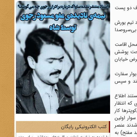
 ۲۲ با صدا خفه کن پس از تصرف دو پست
د تیم یورش
 بی‌سروصدا
محل اقامت
 تحت پوشش
ورت سفارت قرار داد و یک مسلسل M-60 برای کنترل عرض خیابان
وار سفارت
شند و سپس
ستند اطلاع
 که انتظار
وپترها کار
سوار اولین
 شدند عنصر
کتب الکترونیکی رایگان
د مفتح) به