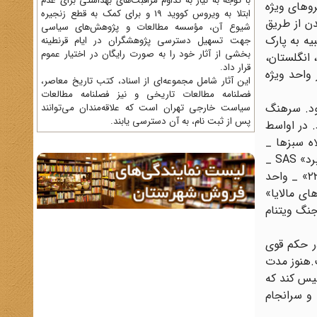
با توجه به نیاز به تداوم مراقبت‌های بهداشتی برای عدم
روهای ویژه
ابتلا به ویروس کووید 19 و برای کمک به قطع زنجیره
ن از طریق
شیوع آن، مؤسسه مطالعات و پژوهش‌های سیاسی
یه به پارک
جهت تسهیل دسترسی پژوهشگران در ایام قرنطینه
بخشی از آثار خود را به صورت رایگان در اختیار عموم
، انگلستان،
قرار داد.
۹G. آلمان غربی و یک تیم از واحد ویژه
این آثار شامل مجموعه‌ای از اسناد، کتب تاریخ معاصر،
فصلنامه‌ مطالعات تاریخی و نیز فصلنامه مطالعات
ود. سرهنگ
سیاست خارجی تهران است که علاقه‌مندان می‌توانند
پس از ثبت نام، به آن دسترسی یابند.
. در اواسط
یژه _ کلاه سبزها _
پیوست. در آن زمان در جنگ کره شرکت جست. در سال ۱۹۶۲طی یک مبادله میان ارتش‌ها‌ی امریکا و انگلیس به«سرویس ویژه هوابرد» SAS _
نخبه ترین نیروی ویژه انگلستان و بلوک سرمایه داری _انگلستان ملحق شد. بکویث پس از گذراندن آموزشهای لازم در«هنگ ۲۲SAS» _ واحد
های مالایا»
جنگ ویتنام
ه داشت. این واحد در حکم قوی
ت.هنوز مدت
سیس کند که
 و سرانجام