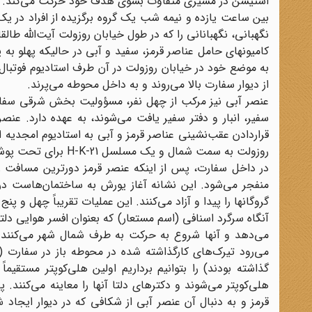
استیشن در مسیری متفاوت بسوی هدف خود حرکت می‌کند.
نگهبانی، نگهبانانی را که در طول خیابان روزولت آیت‌الله طا
کامیونهای حامل عناصر قرمز، سفید و آبی در حالیکه پهلو به 
به موضع خود در خیابان روزولت در آن طرف استادیوم فوتبال می
از دیوار سفارت بالا می‌روند و به داخل محوطه می‌پرند.
عنصر آبی نیز مرکب از چهل نفر، مسؤولیت بخش شرقی سفارت
سفیر، انبار و دفتر سفیر یافت می‌شوند، به عهده دارد. ع
روزولت به سمت شمال و یک مسلسل H-K-21 برای تحت پوشش قرار دادن این خیابان رو به جنوب قرار می‌گیرد.
در داخل سفارت، پس از اینکه عنصر قرمز دورترین مسافت ر
منفجر می‌شود. این نشانه آغاز یورش به ساختمان‌هاست در 
گروگانها را پیدا و آزاد می‌کنند. این عملیات تقریباً چهل و پ
آنگاه سرگرد اسنافی (اسم مستعار) که بعنوان افسر هوایی دلت
می‌دهد و آنها شروع به حرکت به طرف شمال شهر می‌کنند. ب
می‌رود تیرک‌های کارگذاشته شده در محوطه باز در سفارت (که
گذاشته بودند) را بتوانیم برداریم اولین هلی‌کوپتر مستقی
هلی‌کوپتر می‌شوند و دکترهای دلتا آنها را معاینه می‌کنند.
قرمز و به دنبال آن عنصر آبی از شکافی که در دیوار ایجاد