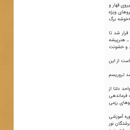
ک نیروی قهار و
روهای ویژه
 «خوشه برگ
رار شد تا
 ـ هنرپیشه
ی و خشونت
است از این
یژه ضد تروریسم آلمان» GSG9 و «واحد ویژه ضد تروریسم
حد دلتا از
ک فرماندهی
ها‌ی رزمی
وره آموزشی
رشتگان نور