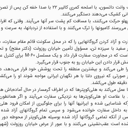
بین ساعت یازده و نیمه شب یک گروه برگزیده از افراد در یک وانت داتسون، با اسلحه کمری کالیبر
لقانی کشیک می‌دهند دستگیر می‌کنند.
پهلو حرکت می‌کنند، با مسافت کم پشت سر آنها می‌آیند. وقتی که افرا
‌رسند کامیونها را ترک می‌کنند و با استفاده از نردبانها، به سرعت و
 و آزاد کردن گروگانهایی را که در محل سکونت قائم مقام سفارت، 
نصر سفید با سیزده تن، مسؤول تأمین خیابان روزولت (دکتر مفتح) و
قراردادن عقب‌نشینی عناصر قرمز و آبی به استادیوم امجدیه است که در مجا
ا طی می‌کند و بیشترین منطقه را تحت پوشش خود قرار می‌دهد، دی
صورتی که نیروی دلتا با هر نگهبان ایرانی مواجه شوند او را می‌ک
نج دقیقه طول می‌کشد.
ا عمل می‌کند به هلی‌کوپترها که در اطراف گرمسار در حال آماده‌باش ه
ا علامت او هلی‌کوپترها به نزدیکی سفارت می‌آیند و اگر همانطوری
 شناسایی شده و ایرانیها آنها را برای جلوگیری از امکان فرود هلی‌ک
ماً به داخل سفارت خوانده می‌شود و سپس تمام گروگانهای آزاد شده 
 پس از آنکه تمامی گروگانها آزاد شده بوسیله هلی‌کوپتر از محوطه دور
 شده است عقب‌نشینی می‌کنند و با عبور از عرض خیابان روزولت (شهی