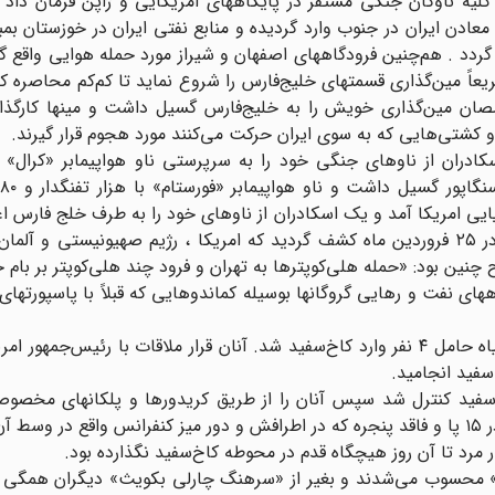
 کلیه ناوگان جنگی مستقر در پایگاههای امریکایی و ژاپن فرمان داد
عادن ایران در جنوب وارد گردیده و منابع نفتی ایران در خوزستان بمب
ردد . هم‌چنین فرودگاههای اصفهان و شیراز مورد حمله هوایی واقع گ
ریعاً مین‌گذاری قسمتهای خلیج‌فارس را شروع نماید تا کم‌کم محاصره ک
صصان مین‌گذاری خویش را به خلیج‌فارس گسیل داشت و مینها کارگذار
کشتی‌هایی که به سوی ایران حرکت می‌کنند مورد هجوم قرار گیرند.
ایی امریکا آمد و یک اسکادران از ناوهای خود را به طرف خلج فارس ا
روزهای تهدید‌آمیز و پرمخاطره در پی هم سپری می‌شدند. در ۲۵ فروردین ماه کشف گردید که امریکا ، رژیم صهیونیستی
 چنین بود: «حمله هلی‌کوپترها به تهران و فرود چند هلی‌کوپتر بر بام
اههای نفت و رهایی گروگانها بوسیله کماندوهایی که قبلاً با پاسپورتهای
ساعت ۷ بعد از ظهر اول آوریل ۱۹۷۹، یک اتومبیل لینکلن سیاه حامل ۴ نفر وارد کاخ‌سفید شد. آنان قرار ملاقات با رئیس
سفید انجامید.
سفید کنترل شد سپس آنان را از طریق کریدورها و پلکانهای مخص
«اتاق وضعیت فوق‌العاده» راهنمایی کرند. اتاقی در ابعاد ۲۰ در ۱۵ پا و فاقد پنجره که در اطرافش و دور میز کنفرانس واقع
مرد تا آن روز هیچگاه قدم در محوطه کاخ‌سفید نگذارده بود.
د» محسوب می‌شدند و بغیر از «سرهنگ چارلی بکویث» دیگران همگی د