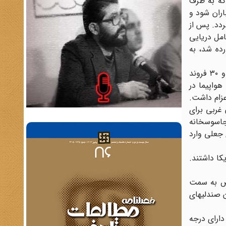
 که به طرف
اران شود و
ردد. پس از
امل دریایی
ده شد، به
در پی این اقدامات در هفدهم بهمن ماه ۵۸ امریکا یک اسکادران از ناوهای جنگی خود را به سرپرستی ناو هواپیمابر «کرال» و ۳۰ فروند
ناوشکن و موشک‌انداز و مین‌گذار از اقیانوس آرام به طرف سنگاپور گسیل داشت و ناو هواپیمابر «فورستام» با هزار تفنگدار و ۸۰ هواپیما در
عزام داشت.
 و آلمان غربی برای
 جاسوسخانه
 جعلی وارد
‌جمهور امریکا داشتند.
وص به سمت
 در وسط آن صندلیهای
ارای درجه