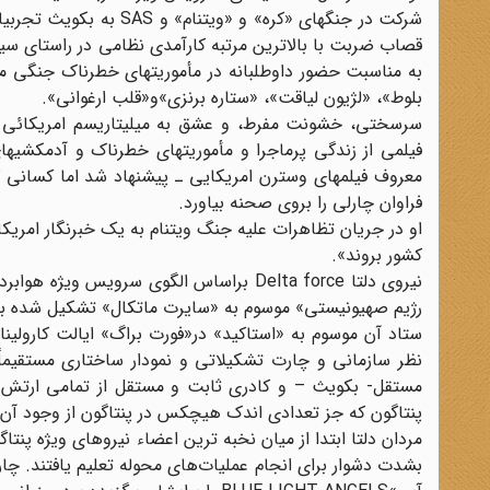
شرکت در جنگهای «کره» و
قصاب ضربت با بالاترین مرتبه کارآمدی نظامی در راستای سیا
به مناسبت حضور داوطلبانه در مأموریتهای خطرناک جنگی مدا
بلوط»، «لژیون لیاقت»، «ستاره برنزی»و«قلب ارغوانی».
سرسختی، خشونت مفرط، و عشق به میلیتاریسم امریکائی خص
فیلمی از زندگی پرماجرا و مأموریتهای خطرناک و آدمکشیهای
معروف فیلمهای وسترن امریکایی ـ پیشنهاد شد اما کسانی 
فراوان چارلی را بروی صحنه بیاورد.
او در جریان تظاهرات علیه جنگ ویتنام به یک خبرنگار امریکای
کشور بروند».
رژیم صهیونیستی» موسوم به «سایرت ماتکال» تشکیل شده بو
ستاد آن موسوم به «استاکید» در«فورت براگ» ایالت کارولین
نظر سازمانی و چارت تشکیلاتی و نمودار ساختاری مستقیماً 
مستقل- بکویث – و کادری ثابت و مستقل از تمامی ارتش ای
پنتاگون که جز تعدادی اندک هیچکس در پنتاگون از وجود آن
مردان دلتا ابتدا از میان نخبه ترین اعضاء نیروهای ویژه پنت
بشدت دشوار برای انجام عملیات‌ها‌ی محوله تعلیم یافتند. چ