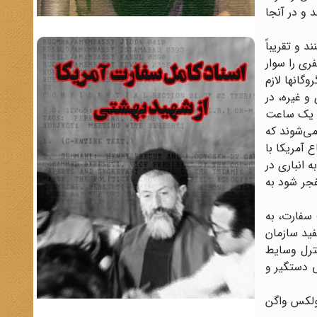
 و در آنجا
ت کنند و تقریباً
ری را سوار
گانها لازم
و غیره، در
که یک ساعت
می‌شوند که
 آمریکا با
 انباری در
جر شود به
سفارت، به
فید سازمان
ئمی کنترل وسایط
ی دستگیر و
ولکس واگن