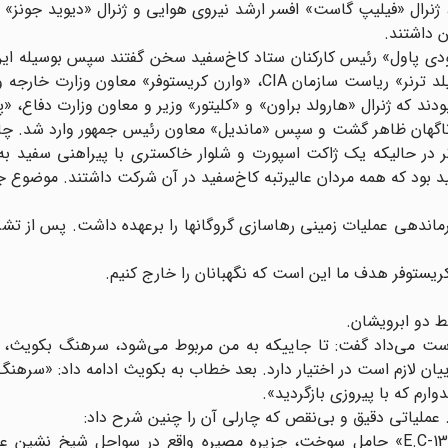
، ژنرال «فیلیپ گاست» افسر ارشد نیروی هوایی و ژنرال «دیوید جونز»
 داشتند.
ودی پاول» رئیس کارکنان ستاد کاخ‌سفید سخن گفتند سپس بوسیله این
نفر دیگر حاضر در جلسه که عبارت بودند از دریادار «استنسفیلد ترنر» ریاست سازمان CIA، «وارن کریستوفر» 
 که ژنرال «هارولد براون» و «کلیتور» وزیر و معاون وزارت دفاع، «پن
یز ناگهان ظاهر گشت و سپس «ماندیل» معاون رئیس جمهور وارد شد. چ
در حالیکه یک ژاکت اسپورت و شلوار خاکستری با پیراهنی سفید ب
بود که همه مردان عالیرتبه کاخ‌سفید در آن شرکت داشتند. موضوع ج
 چارلی بکویث فرمانده «نیروی دلتا» Delta force، فرماندهی عملیات زمینی رهاسازی گروگانها را برعهده داشت. پس
ریستوفر هدف ما این است که نگهبانان را خارج کنیم.
ط دو ابرویشان.
دست می‌داد گفت: تا جاییکه به من مربوط می‌شود، سرهنگ بکویث، تأ
ییان لازم است در اختیار دارد. بعد خطاب به بکویث ادامه داد: «سرهنگ
ارم که با پیروزی بازگردید».
سه هواپیمای «M.C-130» حامل نیروها و سه هواپیمای «E.C-130» حامل سوخت، جزیره مصیره واقع در سواحل شیخ