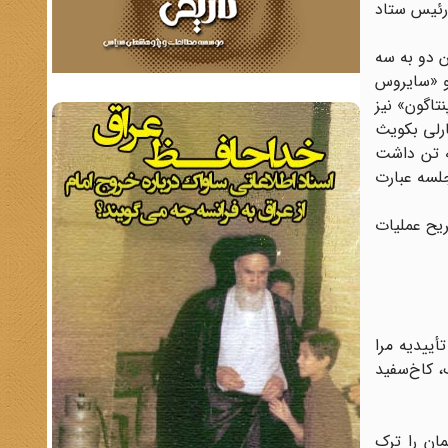
 رئیس ستاد
 دو به سه
معاون وزارت خارجه و «سایروس
تاگون» نیز
ارلی بکویث
ه تن داشت
لسه عبارت
 از تشریح عملیات
ییدیه مرا
، کاخ‌سفید
 نشین عمان را ترک