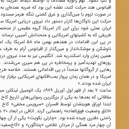
و کنیا گشود. نهم ژانویه مصادف با اواسط دیماه، امریکا به
اقیانوس هند حرکت کنند، نقشه این بود که ضربه عمده‌ای به م
در صورت لزوم با مین‌گذاری و غرق کشتی تنگه هرمز مسدود گ
حرکت این ناوگان‌ها کارتر دستور داد نیروی دریایی امریکا س
ایران عملی شود برای این کار امریکا گروه عظیمی از متخ
طریقی که به کشیتهای امریکایی و متحدانش آسیبی نرساند و 
همین زمان وارد اسکندریه شد. انگلیس نیز به مدد نیروی دری
رهایی از گروگانها متحداً در پی اقداماتی هستند. خلاصه طرح
امریکا و در همان زمان پرواز بمب‌افکنهای امریکایی برفراز چ
ایران شده بودند.»
ملاقاتی که بعدها به یکی از بزرگترین رسوایی‌های تاریخ کاخ 
ابتدا اوراق هویتشان توسط افسران «سرویس مخفی» کاخ 
راحتی دفتری چیده شده بود. «چارلی بکویث» یکی از آن چهار 
آن چهار مرد همگی از مردان نظامی «پنتاگون» و «کاخ‌سفی