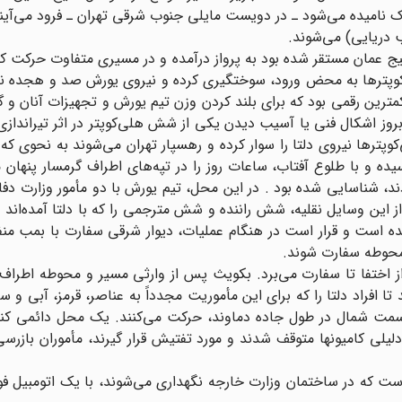
 یک نامیده می‌شود ـ در دویست مایلی جنوب شرقی تهران ـ فرود می‌آیند
ار بود از عرشه ناو هواپیما بر Nimitz که در خلیج عمان مستقر شده بود به پرواز درآمده و در مسیری متفاوت حرک
‌کوپترها به محض ورود، سوختگیری کرده و نیروی یورش صد و هجده نف
رین رقمی بود که برای بلند کردن وزن تیم یورش و تجهیزات آنان و گرو
روز اشکال فنی یا آسیب دیدن یکی از شش هلی‌کوپتر در اثر تیراندازی 
‌کوپترها نیروی دلتا را سوار کرده و رهسپار تهران می‌شوند به نحوی 
ده و با طلوع آفتاب، ساعات روز را در تپه‌های اطراف گرمسار پنهان 
ند، شناسایی شده بود . در این محل، تیم یورش با دو مأمور وزارت دفاع
ن وسایل نقلیه، شش راننده و شش مترجمی را که با دلتا آمده‌اند به
 است و قرار است در هنگام عملیات، دیوار شرقی سفارت با بمب منف
 محوطه سفارت شوند.
 اختفا تا سفارت می‌برد. بکویث پس از وارثی مسیر و محوطه اطراف 
تا افراد دلتا را که برای این مأموریت مجدداً به عناصر، قرمز، آبی و س
ر کنند. کامیونها در حدود ساعت ۸:۳۰ شب به سمت شمال در طول جاده دماوند، حرکت می‌کنند. یک محل دا
ه دلیلی کامیونها متوقف شدند و مورد تفتیش قرار گیرند، مأموران بازرس
ست که در ساختمان وزارت خارجه نگهداری می‌شوند، با یک اتومبیل ف