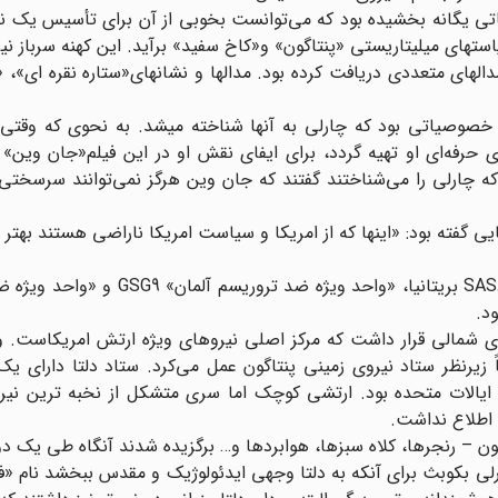
 «ویتنام» و SAS به بکویث تجربیاتی یگانه بخشیده بود که می‌توانست بخوبی از آن برای تأسیس ی
ستهای میلیتاریستی «پنتاگون» و«کاخ سفید» برآید. این کهنه سرباز نی
لهای متعددی دریافت کرده بود. مدالها و نشانهای«ستاره نقره ای»،
وصیاتی بود که چارلی به آنها شناخته می‏شد. به نحوی که وقتی ق
 حرفه‌ای او تهیه گردد، برای ایفای نقش او در این فیلم‌«جان وین»
که چارلی را می‌شناختند گفتند که جان وین هرگز نمی‌توانند سرسخت
ی گفته بود: «اینها که از امریکا و سیاست امریکا ناراضی هستند بهتر 
نیروی دلتا Delta force براساس الگوی سرویس ویژه هوابردSAS بریتانیا، «واحد و
د.
ای شمالی قرار داشت که مرکز اصلی نیروهای ویژه ارتش امریکاست. وا
زیرنظر ستاد نیروی زمینی پنتاگون عمل می‌کرد. ستاد دلتا دارای ی
الات متحده بود. ارتشی کوچک اما سری متشکل از نخبه ترین نیرو‌
 اطلاع نداشت.
اگون – رنجرها، کلاه سبزها، هوابردها و… برگزیده شدند آنگاه طی یک د
ارلی بکوبث برای آنکه به دلتا وجهی ایدئولوژیک و مقدس ببخشد نام «ف