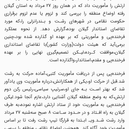
ارتش‌ را مأموریت داد که در همان روز 27 مرداد به استان گیلان‌
رفته‌ اوضاع منطقه را بررسی کند و لزوم‌ یا عدم لزوم برقراری‌
حکومت‌ نظامی در شهرهای رشـت و بـندرانزلی‌ را‌،که مورد
تقاضای استاندار گیلان بوده،گزارش دهد. از نحوه عملکرد
فرخنده‌پی و مأموریتی‌ که‌ بر عهده او گذارده شده‌ بود‌،چنین‌
برمی‌آید که هیئت‌‌ دولت‌(وزارت کشور)با تقاضای‌ استانداری‌
گیلان،موافقت کـرده،لیـکن تصمیم‌گیری نهایی‌ را بر عهده
فرخنده‌پی و مقدم،استاندار،واگذارده است‌.
فرخنده‌پی‌ پس از دریافت مأموریت کتبی،آماده‌ حرکت‌ به رشت‌
شد‌.قبل‌ از حرکت او،یکی‌‌ از همکارانش،درباره مأموریت وی یادآور
شد که بهتر اسـت بـه جای او،سرتیپ سیاسی‌،رئیس‌‌ رکن دوم
ارتش،که به وضع‌ منطقه‌ گیلان‌ آشنایی‌ دارد‌،عازم آنجا شود‌.لیکن‌
فرخنده‌پی به‌ مأموریت خود از ستاد ارتش اشاره نموده،به طرف
گیلان به راه افـتاد و در‌ حـدود‌ سـاعت‌ 8 صبح‌ سه‌شنبه 27 مرداد
وارد رشت شـد‌.ویـ‌ ابـتدا‌ به‌ قرارگا‌ تیپ‌ رشت رفت تا بر اساس
مأموریت خود آگاه کند. همچنین اوضاع نظامی منطقه را بررسی