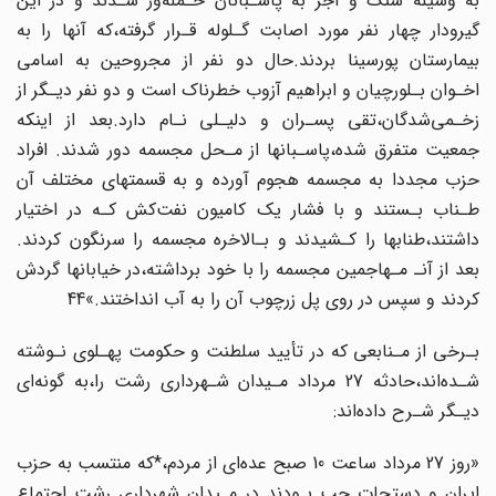
به وسیله‌ سنگ‌ و آجر‌ به پاسـبانان حـمله‌ور شـدند و در این
گیرودار چهار نفر مورد‌ اصابت گـلوله قـرار گرفته،که آنها را به
بیمارستان پورسینا بردند.حال دو نفر از مجروحین به‌ اسامی‌
اخـوان‌ بـلورچیان‌ و ابراهیم آزوب خطرناک است و دو نفر دیـگر از
زخـمی‌شدگان،تقی‌ پسـران‌ و دلیـلی‌ نـام دارد.بعد از اینکه
جمعیت متفرق شده،پاسـبانها از مـحل مجسمه دور شدند. افراد
حزب‌ مجددا‌ به‌ مجسمه هجوم آورده و به قسمتهای مختلف آن
طـناب بـستند و با فشار یک‌ کامیون‌ نفت‌کش‌ کـه در اختیار
داشتند،طنابها را کـشیدند و بـالاخره مجسمه را سرنگون کردند.
بعد از‌ آنـ‌ مـهاجمین‌ مجسمه را با خود برداشته،در خیابانها گردش
کردند و سپس در روی پل‌ زرچوب‌ آن‌ را به آب انداختند.»44
بـرخی از مـنابعی که در تأیید سلطنت و حکومت‌ پهـلوی‌ نـوشته‌
شـده‌اند،حادثه 27 مرداد مـیدان‌ شـهرداری رشت را،به گونه‌ای
دیـگر شـرح داده‌اند:
«روز‌ 27‌ مرداد ساعت 10 صبح عده‌ای از مردم،*که منتسب به حزب
ایران و دستجات‌ چپ‌‌ بـودند‌ در مـیدان شهرداری رشت اجتماع