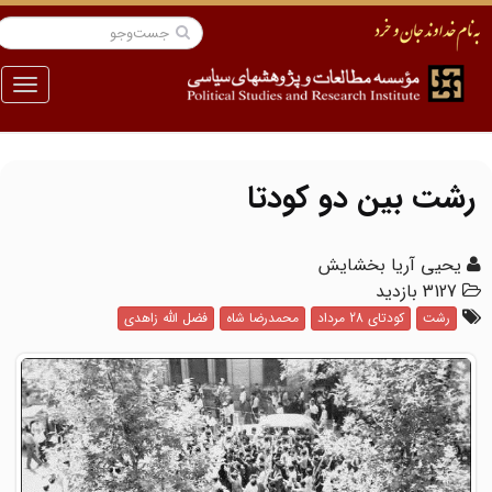
منو
رشت بین دو کودتا
یحیی آریا بخشایش
3127 بازدید
رشت
کودتای 28 مرداد
محمدرضا شاه
فضل الله زاهدی