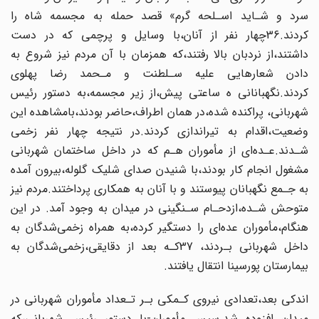
سرد‌ و شـاید‌ اسـلحه گرم» قصد حمله به مجسمه شاه را
کردند.36چهار نفر‌ از‌ آنان،با وسایل و پرچمی که در دست‌‌
داشتند‌،از‌ نردبان بالا رفتند،که همزمان با آن‌ مردم‌ نیز شروع به
دادن شعارهایی علیه سـلطنت و مـحمد رضا پهلوی
کردند.نگهبانانی ه ساعتی‌ پیش‌،از زیر مجسمه،به دستور‌ رئیس‌
شهربانی، پراکنده‌ شده‌،در‌ همان اطراف،حاضر بودند،بامشاهده این‌
وضعیت‌،اقدام به تیراندازی‌ کردند.در نتیجه چهار نفر زخمی
شـدند.عـده‌ای از‌ مأموران‌ هـم که در داخل ساختمان شهربانی‌‌
مشغول انجام کار بودند‌،با‌ شنیدن صدای شلیک گلوله،بیرون‌ آمده‌
به جـمع نگهبانان پیوستند و با آنان به همکاری پرداختند.مردم نیز
متوحش شـده‌،ازدحـام‌ سـنگینی در میدان به وجود‌ آمد‌. در‌ این
هنگام،مأموران‌ عده‌ای‌ را دستگیر کرده،به‌ همراه‌ زخمی‌شدگان به
داخل شهربانی‌ بـردند،‌ ‌37کـه بعد از دقایقی،زخمی‌شدگان به
بیمارستان پورسینا‌ انتقال‌ یافتند.
اندکی بعد،تعدادی نیروی کـمکی‌ بـر‌ تـعداد مأموران‌ شهربانی‌ در‌
میدان افزوده شد.سپس‌‌ مأموران-با دستور رئیس شهربانی،که