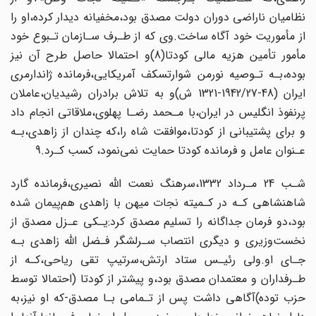
نظامیان ناراضی دوران دولت مصدق بود،مخفیانه دیدار کرده‌،او‌ را
از مأموریت خود آگاه ساخت‌.وی که از طـرف‌ سـازمان‌ تـبوع خود
مأمور تأمین هزیه‌ مالی‌‌ کودتا(8)و احتمالا حاصل طرح آن نیز
بوده،بـه تـوصیه نورمن شوارتسکف آمریکایی‌،فرمانده ژاندارمری
ایران‌ (48-1942‌/27‌-1321‌ ش)و به تلاش برادران‌ رشیدیان‌،عاملان
پرنفوذ انگلیس در‌ ایران‌،با مـحمد رضـا پهلوی،ملاقاتی انجام داد
و برای پشتیبانی از کودتا،موافقت شاه را‌،که‌‌ چندان از زاهدی،بـه
عـنوان عامل‌ و فرمانده‌ کودتا حمایت‌ نمی‌نمود‌، کسب‌ کـرد.9
شـب 24 مـرداد‌ 1332،سرهنگ نعمت اللّه نصیری،فرمانده گارد
شاهنشاهی کـه در کـمیته‌ نجات میهن با زاهدی‌ هم‌پیمان‌ شده
بود،دو فرمان جداگانه را‌ تسلیم‌ مصدق‌ کرد‌:یـکی‌ عـزل‌ مصدق از‌
نخست‌وزیری‌ و دیگری انتصاب سـرلشگر فـضل اللّه زاهدی بـه
جـای او.ولی رئیـس‌ ستاد ارتش،سرتیپ تقی ریاحی‌،کـه‌ از‌
طـرفداران و معتمدان مصدق بود،و پیشتر از کودتا‌ (احتمالا‌ توسط‌
حزب‌ توده‌)آگاهی‌ داشت پس از تـمامی بـا مصدق-که او نیز،به