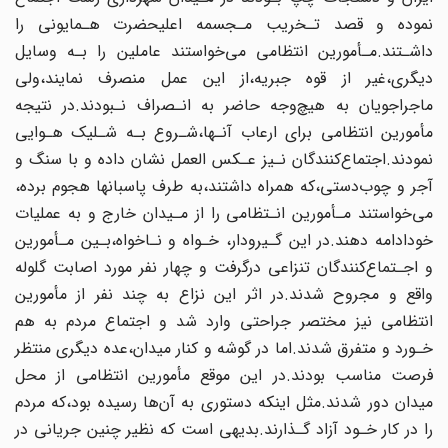
نموده و قصد تـخریب مـجسمه اعلیحضرت هـمایونی را
داشـتند.مـأمورین انتظامی‌ می‌خواستند‌ عاملین را بـه وسایل
دیگری،غیر از قوه جبریه،از این‌ عمل‌ منصرف‌ نمایند‌،ولی
ماجراجویان به هیچ‌وجه حاضر به انـصراف نـبودند.در نتیجه
مأمورین‌ انتظامی برای ارعاب آنـها‌،شـروع‌ بـه‌ شـلیک هـوایی
نمودند.اجتماع‌کنندگان نـیز عـکس العمل‌ نشان داده و با سنگ و
آجر‌ و چوب‌دستی‌،که همراه داشتند،به طرف پاسبانها هجوم برده،
می‌خواستند مـأمورین انـتظامی را از مـیدان خارج و به‌ عملیات‌
خودادامه دهند.در این گـیرودار، خـواه و نـاخواه،بـین مـأمورین
و اجـتماع‌کنندگان تنزاعی درگرفت‌ و چهار‌ نفر مورد اصابت گلوله‌
واقع و مجروح شدند‌.در‌ اثر‌ این نزاع به چند نفر از مأمورین‌
انتظامی‌ نیز مختصر جراحتی وارد شد و اجتماع مردم به هم
خـورد و متفرق شدند.اما‌ در‌ گوشه و کنار میدان،عده دیگری‌ منتظر‌
فرصت مناسب‌ بودند‌.در‌ این موقع مأمورین انتظامی از محل‌
میدان‌ دور شدند.مثل اینکه‌ دستوری به آن‌ها رسیده بود،که مردم
را‌ در‌ کار خـود آزاد گـذارند.بدیهی است‌ که نظیر چنین‌ جریانی‌ در‌