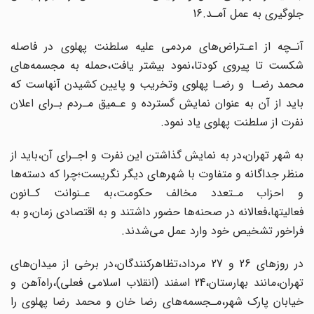
جلوگیری به عمل‌ آمـد‌.16‌
آنـچه از اعـتراض‌های مردمی علیه سلطنت پهلوی در فاصله
شکست تا پیروی کودتا،نمود بیشتر یافت،حمله به مجسمه‌های
محمد رضـا‌ ‌ ‌و رضـا‌ پهلوی‌ وتخریب و پایین کشیدن آنهاست‌ که
باید از آن‌ به‌ عنوان نمایش گسترده و عـمیق مـردم بـرای اعلان
نفرت از سلطنت پهلوی یاد نمود.
به شهر تهران،در به نمایش‌ گذاشتن‌ این‌ نفرت و اجـرای آن،باید از
منظر جداگانه و متفاوت‌ با شهرهای‌ دیگر نگریست؛چرا که دسته‌ها
و احزاب مـتعدد مخالف حکومت،به عـنوانت کـانون‌
فعالیتها،فعالانه در صحنه‌ها حضور داشتند‌ و به‌ اقتصادی‌ زمان،و به
فراخور تشخیص خود وارد عمل می‌شدند.
در روزهای 26‌ و 27‌ مرداد،تظاهرکنندگان،در برخی از میدان‌های
تهران،مانند بهارستان،24 اسفند (انقلاب اسلامی فعلی)،راه‌آهن و
خیابان‌ پارک‌ شهر‌،مـجسمه‌های‌ رضا خان و محمد رضا پهلوی را