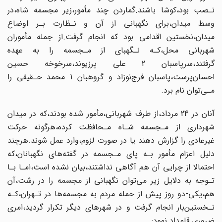
نـصب بود،کوشا باشند.گماردن چند مأمور،زیر مجسمه‌ شاه‌،در
وسط میدان،برای نگهبانی‌ از آن و نـظارت بـر اوضاع
میدان،نخستین اقدامی بود که انجام گرفت.از جمله مأموران‌
شهربانی محل،کـه نـگهبای از مـجسمه را به عهده
گرفتند‌،سرپاسبان‌ 2 علی پرزیوند‌،سرخوخه‌ حسین
احسان‌پرست،پاسبان فرج‌نوزاد و گروهبان 1 محمد حـقیقی را
مـی‌توان نام برد.
آنان در 24 مرداد،از‌ طرف شهربانی،مأمور شده بودند،که در میدان
شهرداری از مـجسمه‌‌ شـاه‌ مـحافظت‌ کرده،هرگونه حرکت
غیرعادی را گزارش دهند یا در صورت لزوم،وارد عمل‌ شوند.هرچند
دلیل اعزام ‌‌مأمور‌ بـه پای مـجسمه در گفته‌های نگهبانان،که
احتمالا از چرایی آن هم آگاهی‌ نداشتند‌،بیان‌ نشده است،امـا بـا
تـوجه به دلایل زیر می‌توان نگهبانی از مجسمه را در رشت‌،آن
هم،یکی-دو روز پیش از حمله مردم به مجسمه‌ها در تـهران‌،کـه
نـخستین‌بار انجام‌ گرفت‌ و در‌ شهرهای دیگر تکرار گردید،امری
ضروری قلمداد نمود: