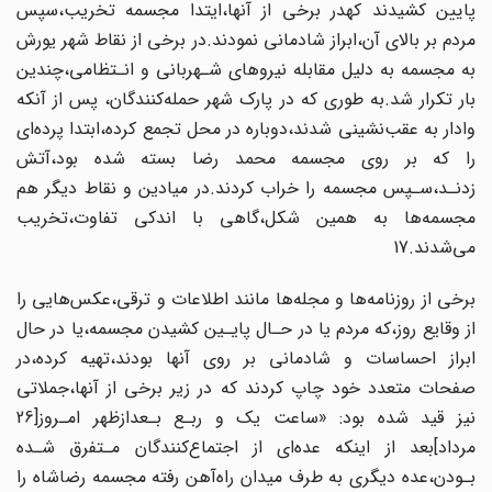
پایین کشیدند کهدر برخی از‌ آنها‌،ایتدا‌ مجسمه تخریب،سپس‌
مردم بر بالای آن،ابراز شادمانی نمودند.در برخی از نقاط‌ شهر‌ یورش‌
به مجسمه به دلیل مقابله‌ نیروهای شـهربانی و انـتظامی،چندین
بار تکرار شد.به طوری‌ که‌ در پارک شهر حمله‌کنندگان، پس از آنکه
وادار به عقب‌نشینی شدند،دوباره در‌ محل‌ تجمع‌ کرده،ابتدا پرده‌ای
را که بر روی‌ مجسمه محمد رضا بسته شده بود،آتش‌
زدنـد‌،سـپس مجسمه را خراب کردند.در میادین و نقاط دیگر هم
مجسمه‌ها به همین‌ شکل‌،گاهی‌ با اندکی تفاوت،تخریب
می‌شدند.17
برخی از روزنامه‌ها و مجله‌ها مانند اطلاعات و ترقی،عکس‌هایی را‌
از‌ وقایع روز،که مردم‌ یا در حـال پایـین کشیدن مجسمه،یا در‌ حال‌
ابراز‌ احساسات و شادمانی بر روی آنها بودند،تهیه‌ کرده،در
صفحات متعدد خود چاپ کردند که‌ در‌ زیر‌ برخی از آنها،جملاتی
نیز قید شده بود: «ساعت یک و ربـع بـعدازظهر‌ امـروز[‌26
مرداد]بعد از اینکه عده‌ای از اجتماع‌کنندگان مـتفرق‌ شـده
بـودن،عده دیگری به طرف میدان راه‌آهن‌ رفته‌ مجسمه رضاشاه را