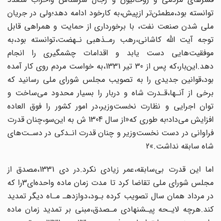
توانسته بود،مطمئن‌تر ازپیش،به کارخود ادامه‌ دهد؛ولی در جریان
ملی شدن صنعت نفت، با برخورداری از حمایت و همراهی قابل
توجه‌ آیت اللّه کاشانی،رهب‌ رمـذهبی‌ نـهضت،توانسته بود،به
موفقیت‌هایی دست یابد و اقدامات‌ چشمگیری را انجام
دهد.این‌بار،که پس از 30 تیر 1331،به خواست مردم روی کار آمده‌
بود،قوانین جدیدی را‌ به‌ تصویب مجلس شورای ملی رسانید که
برخی از آنـها،قـدرت شاه و دربار را بسیار محدود می‌ساخت و
توان اجرایی و نظارت نخست‌وزیر،در امور کشور را فوق العاده
افزایش می‌داد؛به‌ طوری‌ که‌«از سال 1304 ش به این‌سو‌،چنان‌ قدرت‌
فراوانی در دست نخست‌وزیر و چنان قدرت انـدکی در دسـت‌های
شاه سابقه نداشت.»2
اما این قدرت بی‌سابقه،عمر زیادی نکرد.در دی‌ 1331‌،مصدق‌ از
مجلس شورای ملی‌ تقاضا کرد تا مدت‌ زمان‌ ماده واحده‌ای‌3را که
در مرداد همان سال تصویب کرده بـود،دوازدهـ‌ مـاه دیگر تمدید
کند.هرچه لایـحه پیـشنهادی‌ مـصدق‌،مبنی‌ بر تمدید زمان ماده