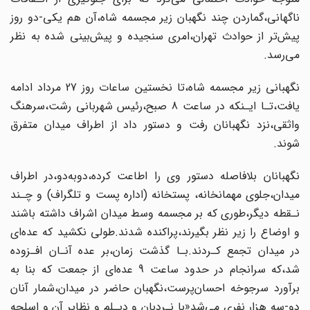
ناگهانی‌،گماردن‌ چند‌ نگهبان زیر مجسمه شاه،آن هم یکی-دو روز
پیش‌تر از حوادث تهران،امری‌ سنجیده‌ و پیش‌بینی شده به نظر
می‌رسد.
نگهبانی زیر مجسمه شاه،تا نخستین ساعات روز‌ 27‌ مرداد‌ ادامه
یافت،تـا ایـنکه در ساعت 8 صبح،رئیس شهربانی رشت،سرهنگ
واثقی،نزد نگهبانان‌ رفت‌ و دستور داد از اطراف میدان متفرق
شوند.
نگهبانان بلافاصله دستور وی را اطاعت‌ کرده‌،دوبه‌دو‌،در اطراف
میدان،جلوی‌ مهمانخانه، پستخانه (اداره پست و تلگراف) و چـند
نـقطه دیگر،طوری که بر‌ مجسمه‌ وسط میدان اشراف داشته باشند
و اوضاع را زیر نظر بگیرند،پراکنده شدند‌.طولی‌ نکشید‌ که عده‌ای‌
در میدان تجمع کـردند.بـا گذشت زمان،بر عده آنـان افـزوده
شد،که‌ سرانجام‌ در‌ حدود ساعت‌ 9 عده‌ای از جمعت که بنا به
برآورد سرجوخه احسان‌پرست،نگهبان‌ حاضر‌ در میدان،شمار آنان
دو-سه هزار نفری می‌شد«با نـردبان و دیـلم و نظایر آن و اسلحه