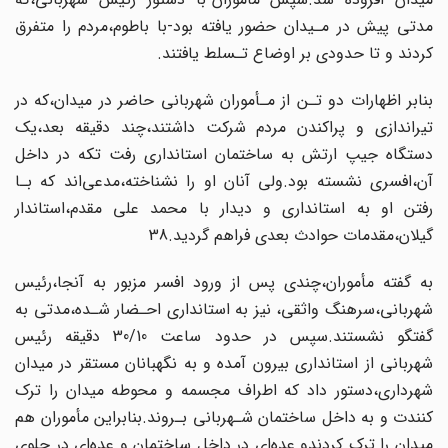
مدتی پیش در مـیدان حضور یافته بود-با باطوم‌،مردم‌‌ را متفرق
کردند و تا حدودی بر‌ اوضاع‌ تـسلط‌ یافتند‌.
بنابر‌ اظهارات دو تـن‌ از‌ مـأموران شهربانی حاضر در میدان،که در
تیراندازی و پراکندن مردم‌ شرکت داشتند،چند دقیقه بعد،یک‌
دستگاه‌ جیپ‌ ارتش به ساختمان استانداری رفت تکه در‌ داخل‌
آن‌،افسری‌ نشسته‌ بود‌.ولی آنان او را نشناخته،مدعی‌اند که بـا
رفتن او به استانداری و دیدار با محمد علی مقدم،استاندار
گیلان،مقدمات حوادث بعدی فراهم گردید.38
به گفته‌ مأموران،چندی پس از ورود افسر مزبور به آنجا،رئیس
شهربانی،سرهنگ واثقی، نیز به استانداری احـضار شـده،مدتی به
گفتگو نشستند.سپس در حدود ساعت 30/10 دقیقه‌ رئیس‌
شهربانی‌ از استانداری بیرون آمده و به نگهبانان مستقر در میدان
شهرداری،دستور داد که‌ اطراف مجسمه و محوطه میدان را ترک
کنندت و به داخل ساختمان شـهربانی بـروند.بنابراین‌ مأموران هم
میدان‌ را‌ ترک کردندو عده‌ای در داخل ساختمان و عده‌ای در جلوی