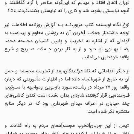
تهران اتفاق افتاد و دیدیم که‌ این‌گونه‌ عناصر را آزاد گذاشتند و
آنچه نبایستی بشود، شد و کاری را که نبایستی بکنند‌،کردند‌.»45
نوع نگاه نویسنده کتاب‌ مزبور‌،کـه‌ بـه گزارش روزنامه‌ اطلاعات‌ نیز
توجه داشته،از‌ جملات‌‌ آخرین آن به روشنی معلوم و پیداست.به
گونه‌ای که از اشاره به تخریب و پایین‌ کشیدن‌ مجسمه‌ محمد
رضـا پهـلوی ابا دارد‌ و از‌ به کار‌ بردن‌ جـملات‌ صـریح و شرح
واقعه خودداری‌ می‌نماید.
از دیگر اقداماتی که تظاهرکنندگان،بعد از تخریب مجسمه و حمل
آن به خارج از‌ شهر‌،انجام‌ داده-اما در اظهارات مأمورینی‌ که‌ درباره‌
واقعه‌ روز‌ 27 مرداد در‌ رشـت‌،مـورد بازجویی ومواجهه با سـرتیپ
فـرخنده‌پی قرار گرفتند،اشاره‌ای بدان نشده است-کندن کاشی‌های
چند خیابان‌ در‌ اطراف‌ میدان شهرداری بود که در دیگر منابع‌
منتشره‌ ذکر‌ شده‌ است‌:
«پس‌ از این جریان‌[تخرب مجسه‌]همان مردم به راه افتادند و
کاشی چـند خـیابان را کنده،به‌ جای کاشی‌های موسوم به خیابان