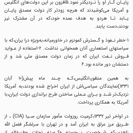
پایـان کـار او را نـزدیکتر نمود.5افزون بر این دولت‌های‌ انگلیس‌
و آمریکا می‌کوشیدند که هرچه زودتر کار دولت مصدق پایـان
یـابد تـا هردو‌ به‌ هدف‌ عمده خود،که در آن‌ مشترک نیز
بودند،دست یابند.
1-خطر نـفوذ و گـسترش کمونزم در‌ خاورمیانه‌،به‌ویژه‌ درا یران،که با
سیاستهای استعماری‌ آنان همخوانی نداشت. 2-استفاده از عـواید‌
فـروش‌ نـفت ایران که در زمان دولت مصدق ملی شد و از
دستشان دور مانده بود.6
به همین‌ منظور‌،انگلیس،کـه چـند ماه پیش(10 آبان
1331)نمایندگان سیاسی‌اش از ایران‌‌ اخراج‌ شده بودند،به آمریکا
نزدیک‌تر شـد و بـرای‌ عـملی‌ ساختن‌ طرح براندازی دولت ایران،با
آمریکا به‌ همکاری‌ پرداخت.
ر اواخر تیر 1332،کرمیت روزولت مأمور سازمان سـیا (
CIA‌
) ، از‌
طـریق مرز عراق به ایران‌ آمد‌ و در تهران‌ با‌ سرلشگر‌ فضل اللّه
زاهدی،که شـخصیت بـرجسته‌‌ «کـمیته‌ نجات وطن»7و از