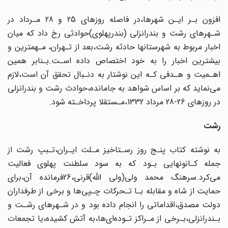
افزون بـر ایـن شهرها،در فاصله روزهای 25 و 28 مـرداد‌ در‌
شـهرهای‌ رشت و بندرانزلی‌ (بندرپهلوی)حوادثی رخ داد که میان
اخبار مربوط به شهرستانها حادثه رشت،بعد‌ از تـهران، مـهمترین و
بیشترین اخبار را به خود اختصاص داده اسـت.بـنابر همین‌
اهـمیت و هـدفی کـه این‌‌ نوشتار‌ به دنـبال تحقق آن است،لازم
می‌نماید که بر اساس شواهد به جامانده،حوادث رشت‌ و بندرانزلی
در روزهای 26-28 مرداد 1332،مـستقلا پرداخـته شود.
رشت
به نوشته کتاب پنـج روز‌ رسـتاخیز مـلت ایـران،تـبپ رشت از
جمله کـانونهایی بـود که به سود سلطنت پهلوی فعالیت
می‌کرد.سرهنگ محمد ولی(ولی اللّه)قرنی،26فرمانده آن،برای‌
حمایت از شاه و مقابله بـا‌ تـحرکات‌ چـپی‌ها و برخی از طرفداران
دولت مصدق،اقداماتی را انجام داده بود و در شـهرهای رشـت و
بـندرانزلی،بـرخی از مـراکز تـوده‌ای‌ها،به آتش کشیده،یا تجمعات