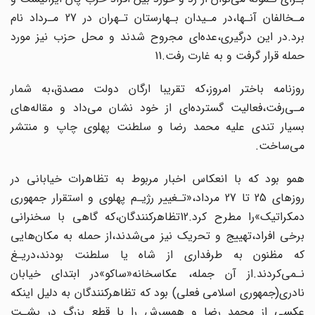
مـخالفان آنـها،در مـیدان بـهارستان تـهران در 27 مـرداد نام‌
برد‌.در‌ این درگیری،عده‌ای مجروح شدند و محل حزب نیز مورد
حمله قرار گرفت و به غارت‌ رفت.11
روزنامه باختر امروز،که تقریبا ارگان دولت مصدق،به شمار
مـی‌رفت،فعالیت گسترده‌ای‌ از‌ خود‌ نشان می‌داد‌ و مقاله‌های
بسیار تندی علیه محمد رضا و سلطنت پهلوی چاپ و منتشر
می‌ساخت.
همو بود که با انعکاس اخبار‌ مربوط به تظاهرات خیابانی در
روزهای 25 تا 27 مرداد،«تـغییر‌ رژیـم‌ پهلوی‌ و استقرار جمهوری
دمکراتیک»را مطرح کرد.12تظاهرکنندگان،که گاهی با سخنرانی
برخی افراد،تهییج و تحریک نیز ‌‌می‌شدند‌،از حمله به مکان‌هایی
که مظنون به طرفداری از شاه یا سلطنت بودند‌،دریـغ‌
نـمی‌کردند‌.از آن جمله، عکاسخانه«ساکو»در ابتدای خیابان
نادری(جمهوری اسلامی فعلی) بود که تظاهرکنندگان‌ به‌ دلیل اینکه
عکسی از محمد رضا و همسرش را با قطع بزرگ در‌ پشـت