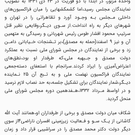
واحده مزبور، در ابتدا با دو‌ فوریت در 23 دی 1331 به تصویب
نمایندگان مجلس رسید،اما کشمکشهایی را میان فراکسیون‌های
داخلی مـجلس بـه‌ وجـود‌ آورد‌ و تظاهراتی را در تهران و
شهرهای دیگر به راه‌ انداخت.از سـوی‌ دیـگر‌،وقایعی نظیر قتل
سرتیپ محمود افشار طوس رئیس شهربانی و رسیدگی به متهمین
آن و نیز 9 اسفند(حمله‌ به‌ مصدق‌)،بر تـشنجات خـیابانی دامـن
زد و برخی‌ از نمایندگان در مجلس شورای ملی‌ نسبت‌ به‌ عملکرد
دولت مصدق و جـبهبه ملی،که طرفدار او بود،نطق‌های
اعتراض‌آمیزی را ایراد کردند‌.سرانجام‌ با‌ استعفای دسته‌جمعی
نمایندگان‌ فراکسیون نهضت ملی و به تـبع آن 25 نـماینده
دیـگر،شمار نمایندگان‌ برای‌ تشکیل جلسه،به حد نصاب لازم نرسید
و در اواسط مـرداد 1332،هـفدهمین دوره‌ مجلس‌ شورای‌ ملی
منحل‌ گردید.
شکاف میان دولت مصدق و برخی از طرفداران او،همانند آیت اللّه‌
کاشانی‌ از یـک سـو و فـعالیت زیرزمینی افسران ناراضی‌4از سوی
دیگر دولت دکتر محمد‌ مصدق‌ را‌ در سراشیبی‌ قرار داد و زمان