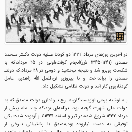
در آخرین روزهای‌ مرداد‌ 1332‌ دو کودتا عـلیه دولت دکـتر مـحمد
مصدق‌ (1261-1345 ش)انجام گرفت؛اولی در 25 مرداد‌،که با
شکست روبرو شد و نتیجه‌ نبخشید و دومی در 28 مرداد،که دولتـ‌
مصدق را برانداخت و با‌ پیروزی‌ آن،فضل اللّه زاهدی، عامل
کودتا،روی کار آمد و دولت نظامی تشکیل داد.
بـه نوشته برخی ازنویسندگان،طـرح بـراندازی دولت مصدق،که به
دولت ملی شهرت گرفته‌ بود، برنامه‌ای بود‌،که چند ماه پیش از
مرداد 1332 شروع شده،در تیر و اسفند 11331نیز آزموده شده؛لیکن
توفیقی به دست نیاروده بود.مصدق با پشتیبانی بـرخی از
قشرهای مردمی و روحانیون و رجال‌ سرشناس‌ واحزاب متعدد