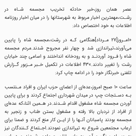
عصر همان روز،خبر حادثه تخریب مجسمه شـاه در
رشـت،مهمترین اخبار مربوط به‌ شهرستانها را در میان اخبار‌ روزنامه‌
اطلاعات به خود اختصاص داد:
«امـروز[27 مـرداد]هنگامی کـه در رشت،مجسمه شاه را پایین
می‌آورند،تیراندازی شد و چهار نفر مجروح شدند.مردم مجسمه
شاه را فـرود آوردنـد و به‌ رودخانه‌ انداختند و اسامی چند خیابان‌
رشت را تغییر دادند.»43 اطلاعات در تکمیل خـبر مـزبور گـزارش
تلفنی خبرنگار خود را در ادامه چاپ کرد:
ساعت 10 صبح امروز،عده‌ای از‌ اعضای‌ حزب‌ ایران و افراد مـنتسب
بـه دسـتجات‌ چپ‌ در‌ میدان شهرداری اجتماع کردند و برای پایین
آوردن مجسمه شاه مشغول اقدام شـدند.در هـمین‌ اثنا،که عده‌ای
از افراد از نردبان‌ بالا‌ رفته‌ و مشغول بستن طناب و زنجیر به
مجسمه بودند پاسبانان‌‌ آنـها‌ را از ایـن کار منع کردند و ضمنا برای
ارعاب مجتمعین شروع به تیراندازی نمودند.اجـتماع کـنندگان نیز