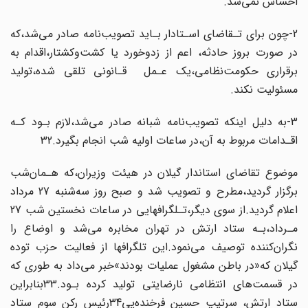
احساس نمی‌شد.
2-چون برای تـقاضای اسـتادار بـاید تصویب‌نامه صادر می‌شد،که‌
در‌ صورت بروز حادثه، اعم از زدوخورد یا کشت‌وکشتار،اقدام به
برقراری حکومت‌نظامی‌،یک‌ عـمل‌ ‌ ‌قـانونی تلقی‌ شده،تولید
مسئولیت نکند.
3-به دلیل اینکه تصویب‌نامه شبانه صادر می‌شد،لازم بـود‌ کـه‌
اقـدامات‌ مربوط به آن،در ساعات اولیه شب انجام بگیرد.32
موضوع تقاضای‌ استاندار‌ گیلان در هیئت وزیران،که هـمان‌شب
برگزار گردید،مطرح و تصویب شد و صبح روز سه‌شنبه 27 مرداد‌
اعلام‌ گردید.از سوی دیگر،تـلگرافهایی در ساعات‌ نخستین شب 27
مـرداد،بـه‌ ستاد‌ ارتش در تهران مخابره می‌شد و اوضاع را‌
نگران‌کننده‌ توصیف‌‌ می‌نمود.این تلگرافها از فعالیت حزب توده‌
گیلان‌ که«در باطن مشغول عملیات بودند»خبر می‌داد به طوری که
در قسمت‌های‌ انتظامی‌ نارضایتی تولید کرده بـود.33‌بنابراین‌
ستاد ارتش‌، سرتیپ‌ حسین‌ فرخنده‌پی‌34رئیس رکن سوم ستاد‌