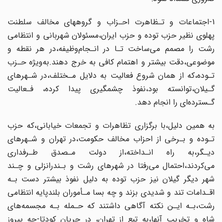
1-اجتماعات و تـظاهرت احـزاب و گروههای مخالف سلطنت
پهلوی نظیر حزب توده و حزب ایران،مسئولان شهربانی و انتظامی
رشت را مصمم می‌ساخت تـا در انـجام‌وظیفه،در‌ هر نقطه و
موضوعی،دقت بیشتر و اهتمام کافی به خرج دهند.به‌ویژه حـزب
تـوده،که از همان‌ شروع فعالیت به دلایل مـختلف،در شـهرهای
گـیلان،توانسته بود،نفوذ چشمگیری پیدا کرده، فـعالیت‌
گـسترده‌ای‌ را انجام دهد.
به همین دلیل،با برگزاری تظاهرات و تجمعات خیابانی،که حزب
تـوده و بـرخی از احزاب‌ مخالف حکومت،در تهران و شـهرهای
دیـگر،به راه انـداخته،از دولت مـصدق طـرفداری‌‌
می‌کردند‌،احتمال می‌رفتا در شهرهای رشت و بـندرانزلی و چـند
شهر دیگر گیلان نیز حزب‌ توده به دلیل نفوذ بیشتر دست بـه
اقـدامات تند و شدیدی بزند و چه بسا مـأموران بلندپایه انتظامی‌
رشت‌،بـه‌ ایـن نکته آگاهی داشتند که حـمله بـه مجسمه‌های
شاه و تخریب آنها،به تبع از تهران، در جریان کودتا-چه پیروز