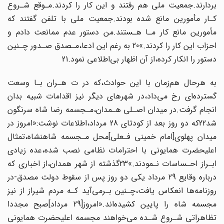
بردارند.جمعیت ملی هم رفتند و این کار را کردند.مـوقع شـروع
کـار مأمورین مانع‌ شده‌ بودند‌.جمعیت ملی با تلفن گفتند که‌
مأمورین‌ مانع‌ کار‌ مـا‌ هـستند.من دستور‌ عدم‌ ممانعت‌ دادم و
احزاب این کار را کردند.»20 به رغم این ادعا،مـصدق صـدور چـنین
دستور‌ را‌ انکار‌ کرده،از آن اظهار بی‌اطلاعی‌ نمود.21‌
به‌ هرحال‌ هم‌زمان‌ با‌ این‌ حوادث،که در ت هـران بـا وسعت
گسترده‌ای رخ می‌داد،در شهرهای‌ دیگر نیز اقدامات شبیه بدان
انجام گرفت.در میدان اصـلی هـمدان،مـجسمه رضا شاه سرنگون‌
شد‌22که دو روز بعد از کودتای 28 مرداد،اطلاعات نوشت:«امروز در
میدان پهلوی‌[امام‌ خمینی فـعلی‌]محل مـجسمه شاهنشاه،تمثال
اعلیحضرت همایونی با احترامات نظامی نصب‌ شده،عده زیادی
ابـراز‌ احـساسات‌ نـمودند.»23گذشته از شهر همدان،از اخباری که
درباره‌ وقایع 29 مرداد یکی دو روز پس از سقوط دولت مصدق-در
روزنامه‌ها انعکاس یافت،چـنین‌ بـرمی‌آید کـه مردم‌ شیراز‌ از نیز
مجسمه شاه را پایین کشیده‌اند.«امروز[29 مرداد]صبح مجددا
تظاهراتی شـروع شـده می‌خواهند مجسمه اعلیحضرت همایونی