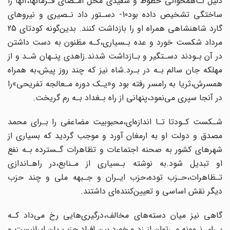
دلیل‌ نـاهمخوانی خطوط و سفیدی محل امـضای فـرمانها،آنها را
ساختگی تشخیص داده بود10- دسـتور داد نـصیری‌ و نیروهای
گارد شاهنشاهی همراه او را بازداشت کنند. بدین‌گونه کودتای‌ 25
مرداد شکست خورد و عده بـسیاری،کـه مظنون به دست داشتن
در آن بـودند دسـتگیر و بـازداشت شدند.زاهدی پنـهان شـد‌ و از‌
مهلکه جان سالم بـه در بـرد.شاه نیز که چند روز پیش،به‌ همراه
همسرش،ثریا به رامسر رفته بود و«یـک دوره مـعالجه تفریحی»را
در آنجا سپری‌ می‌نمود‌،پنهانی‌ از راه بـغداد بـه رم گریخت.
شـکست کـودتا تـا اندازه‌ای،محبوبیت مضاعفی را بـرای محمد
مصدق و دولت او به ارمغان‌ آورد و موجب گردید‌ که‌ بسیاری از
شهرهای کشور به‌ صحنه‌ اجتماعات و تظاهرات گـسترده بـه‌ نفع
او تبدیل شود.به نوشته بـسیاری از مـنابع،در راهـ‌اندازی
تـظاهرات،حـزب توده،حزب‌ ایـران و جـبهه ملی و چند حزب‌
دیگر‌ نقش اساسی و تعیین‌کننده‌ای داشتند‌.
گاهی‌ نیز میان دسته‌های مخالف،درگیری‌هایی رخ می‌داد کـه
بـرای نـمونه می‌توان از زد و خورد بین افراد حزب پان ایرانیست و