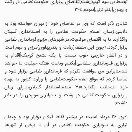
توسط بی‌سیم تیپ‌[رشت‌]تقاضای برقراری‌ حکومت‌نظامی‌ در‌ رشت‌
و پهلوی‌[بندرانزلی‌]نمودم.»30
شایان ذکر است که وی در تقاضای خود از‌ تهران‌ خواسته بود به
دلایلی،زمـان اعـلام حکومت‌ نظامی را به اسـتانداری گـیلان
واگذارند تا به اقتضای‌ موقعیت‌،در‌ شهرهای مزبور،فرمانداری‌ نظامی
برقرار گردد.«چون این منطقه(رشت و بندرپهلوی)مرزی‌ و مهم‌ است‌
و در انظار خارجی خوب نیست با یک تشنج کوچک‌[اقدام به
برقراری فـرمانداری نـظامی‌]بکنیم وباعث‌‌ هتک‌ حیثیت‌ ما خواهد
شد،بنابراین من موافقت نکردم که فرمانداری نظامی برقرار شود و
تقاضا کردم‌ که‌ موقع اعلام حکومت‌نظامی را وزارت کشور به عهده
خود اینجانب‌ بگذارد.»31 مقدم‌،استاندار‌ گـیلان‌،بـرای زمان
بـرقراری حکومت‌نظامی در رشت و بندرانزلی،مواردی‌ را در نظر
داشت:
1-روز 26‌ مرداد‌ امنیت در بیشتر نقاط گیلان برقرار بود و چندان
نیازی به بـرقراری حکومت‌ نظامی‌ در‌ آن‌ یا برخی از شهرها