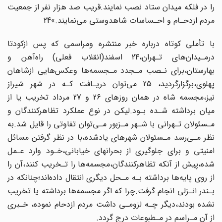
را در فلکه میدان ستاد‌ نصب‌ نمایند.قریب صد هزار نفر‌ از‌ جمعیت
مردم ازدحـام و احـساسات شاهدوستی می‌نمایند.»24
با تأملی کوتاه درباره خبر منتشره ومراسمی که پس ازکودتا
درمـیدان‌های تـهران،24 اسفند(انقلاب‌ فعلی‌) راه‌آهن و
بهارستان،برای نـصب‌ مـجدد‌ مـجسمه‌ها وعکس‌هایی ازشاهان‌
پهلوی،برگزارگردید، 25 می‌توان دریـافت کـه در شهر شیراز
نیز،مجسمه شاه در همان‌ روزهای 26 و 27 مرداد تخریب یا از
میان برداشته شـده بـود‌.لیکن‌ در نوع عملکرد تظاهرکنندگان و
مـسئولان تـهرانی با شـهر مـزبور مـی‌توان تفاوتی را قایل شد.به
نظر مـی‌رسد مـسئولان شهرهای یادشده،با در نظر گرفتن مسائل
امنیتی و برای جلوگیری از بحرانهای‌‌ خیابانی‌،خـود وارد‌ عـمل
شده،پیش از آنکه تظاهرکنندگان،مجسمه‌ها را تـخریب کنند،آن را
از روی پایه‌ها برداشته بـه‌ مـحل دیگری انتقال داده‌اند؛چنانکه در
بـندر انـزلی انجام گرفت.چرا‌ که‌ اگر‌ مجسمه‌ها برداشته یا تخریب
نشده بودند،دیگر چـه لزومـی داشت مردم ازدحام نموده، خـبری
از آن مـراسم ‌‌در‌ مـطبوعات درج گردد.