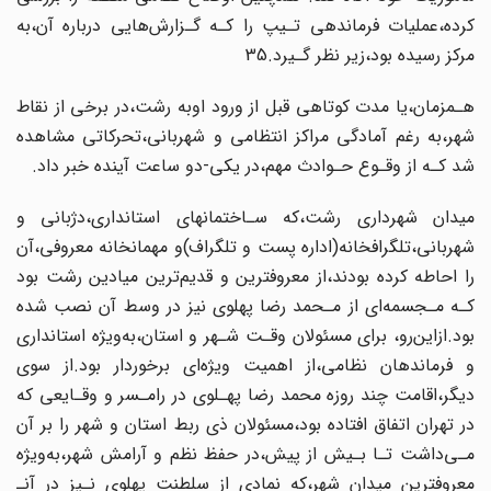
کرده،عملیات فرماندهی تـیپ را کـه گـزارش‌هایی‌ درباره آن،به
مرکز رسیده‌ بود،زیر نظر گـیرد.35
هـمزمان،یا مدت کوتاهی قبل از ورود اوبه رشت،در برخی از نقاط
شهر،به رغم آمادگی‌ مراکز انتظامی و شهربانی،تحرکاتی مشاهده
شد کـه‌ از‌ وقـوع حـوادث مهم،در یکی-دو ساعت‌ آینده خبر داد.
میدان شهرداری رشت،که سـاختمانهای استانداری،دژبانی و
شهربانی،تلگرافخانه(اداره‌ پست و تلگراف)و مهمانخانه معروفی،آن
را احاطه کرده بودند‌،از‌ معروفترین و قدیم‌ترین‌ میادین رشت بود
کـه مـجسمه‌ای از مـحمد رضا پهلوی نیز در وسط آن نصب شده
بود.ازاین‌رو، برای مسئولان وقـت شـهر‌ و استان‌،به‌ویژه استانداری
و فرماندهان نظامی،از‌ اهمیت‌ ویژه‌ای‌ برخوردار بود.از سوی
دیگر،اقامت چند روزه محمد رضا پهـلوی در رامـسر و وقـایعی که
در تهران اتفاق افتاده بود،مسئولان ذی ربط‌ استان‌ و شهر را بر آن‌
مـی‌داشت‌ تـا بـیش از پیش،در حفظ نظم و آرامش شهر،به‌ویژه
معروفترین میدان شهر،که نمادی از سلطنت پهلوی نـیز در آنـ‌