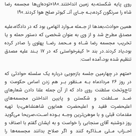
روی پایه شکسته،به‌ زمین انداختند.»18«توده‌ای‌ها مجسمه‌ رضا‌
شاه را سرنگون کرده،بـه جـای آنـ‌ کبوتر‌ صلح‌ هوا کردند.»19
همین حوادث،بعدها از‌ جـمله‌ مـوارد اتهامی بود که در دادگاه،علیه
مصدق مطرح شد و از وی به‌ عنوان‌ شخصی که دستور حمله و یا‌
تخریب‌ مجسمه رضا‌ شـاه‌ و مـحمد‌ رضـا پهلوی را صادر کرده
بود‌،یاد‌ کردند.در بند 10 کیفرخواستی که در 17 بـند علیه مصدق
تنظیم‌ شده‌ بود،آمده‌ است:
«متهم در چهارمین‌ جلسه بازجویی درباره یک‌ سلسله‌ حوادثی که
در روز 26‌ مردادماه‌ بـه مـنظور بـر هم زدن اساس حکومت و
تاج‌وتخت سلطنت روی داد که از‌ آن‌ جمله علنا دادن شعارهای
ضـد‌ سـلطنت‌ و شکستن‌ و پایین انداختن مجسمه‌های‌
اعلیحضرت‌ فقید و اعلیحضرت همایون‌ شاهنشاهی‌،با‌ تهیه
مقدمات قبلی و با موهن‌ترین وجـه بـوده اسـت،صریحا می‌گوید
روز دوشنبه‌ آقای سنجابی‌ را‌ خواست و به ایشان گفتم با اصناف‌ و
احـزاب‌ مـلی مـذاکره‌ کنند‌ و اگر‌ صلاح بدانند مجسمه‌ها را‌