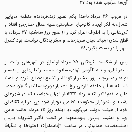
آن‌ها سرکوب شده بود.27
در‌ غروب‌ 26 مرداد،ناخدا یکم نصیر زند،فرمانده منطقه دریایی
شمال،به فکر ایجاد کانونهای مقاومتی،علیه عمال خـارجی افتاد و
گروهایی را به اطراف اعزام کرد و از صبح روز سه‌شنبه‌ 27‌ مرداد، با
قطع شدن ارتباط میان سربازخانه و مرکز پادگان توانسته بود کنترل
شهر را در دست بگیرد.28
پس از شکست کودتای 25 مرداد،اوضاع در شهرهای رشت و
بـندرانزلی‌،رو‌ بـه‌ ناآرامی‌ نهاد.مسافرت محمد رضا‌ پهلوی‌ و همسر‌
او به رامسر،چند روز پیشتر از کودتا،بر تشنج اوضاع افزود و باعث
شد که هرآن حادثه تازه‌ای رخ دهد.ازاین‌رو‌،استاندار‌ گیلان‌،محمد
علی‌ مـقدم‌29در 26 مـرداد 1332‌،از‌ تهران خواست که در شهرهای
رشت و بندرانزلی،حکومت‌ نظامی برقرار شود.وی درباره تقاضای
خود از هیئت دولت می‌گوید‌:«با‌ اینکه‌ روز 25 مرداد حالت عادی
بود و امنیت بـرقرار بـود،معهذا‌ در تحت تأثیر تشریف بـردن
اعـلیحضرت همایونی، در ساعت 2[بامداد]26 احتیاطا و تلگرافا