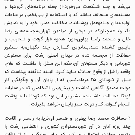
می‌شد و چـه شـکست می‌خورد-از جمله برنامه‌های گروهها و
دسـته‌های‌ مـخالف‌ بـاشد‌ که با اسـتفاده از بـی‌نظمی‌ در‌ ساعات‌
اولیه،بدان جـامهعمل پوشـانده، مخالفت عملی خود را به نمایش
بگذارند؛همچنان‌که در برخی از میادین تهران،مجسمه‌های‌ رضا
خان و مـحمد‌ رضـا‌ پهلوی‌،مورد هجوم قرار گرفت و تـخریب و
پایـین کشیده شـد‌.بـنابراین‌‌ گـماردن چند نگهبان،به مـنظور
حفاظت از مجسمه شاه در میدان اصلی رشت برای مسئولان‌
شهربانی و دیگر مسئولان آن‌،حکم‌ این‌ مـثل را داشـت که علاج
واقعه را قبل از وقوع‌ حـادثه بـاید کـرد. البـته نـاگفته پیداست که
قـبل از کـودتای 25 مرداد،کسی که از پایان آن و چگونگی‌ کار‌
دولت‌‌ مصدق آگاهی نداشت و پیش‌بینی اشخاصی که در عملیات
کودتا دخـالت داشـتند‌،بـیشتر‌ بر این‌ بود که کودتا با مـوفقیت
انـجام گـرفته،کـار دولت نـیز پایـان خواهد پذیرفت.
2-مسافرت‌ محمد‌ رضا‌ پهلوی و همسر او،ثریا،به رامسر و اقامت
چند روزه آنان در آن‌‌ شهر‌،مسئولان‌ کشوری و انتظامی رشت را
متوجه حوادث احتمالی می‌کرد که برای جلوگیری‌ از اتـفاقات