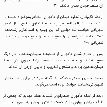
آن،منتظر فرمان بعدی ماندند.39
از نظر نگهبانان،تخلیه میدان از مأموران انتظامی‌،موضوع‌ جلسه‌ای
بود که پس از‌ رفتن‌ افسر مزبور بـه اسـتانداری مطرح و از رئیس
شهربانی خواسته شد:«وقتی که این جیپ به استانداری‌ رفت،بعدا
دستور دادند که پاسبانها را جمع‌ کنید‌.ما را جمع کردند‌ و بردند‌ به
شهربانی.»40
پس از خارج شدن مأموران از مـحوطه مـیدان،عـده‌ای بار دیگر
جمع شدند و بـه مـجسمه‌ مـحمد رضا پهلوی در وسط
میدان،هجون بردند و مشغول تخریب و پایین آوردن‌ آن‌ شدند.
محمد حسین حقدوست،که به گفته خود،در جلوی سـاختمان
شـهربانی،شـاهد حوادث‌ بوده است،می‌گوید:
«بعد از اینکه مأموران جـمع‌آوری شـدند غفلتا دیدیم که جمعی از
طرف خیابان‌ پهلوی‌ با در‌ دست‌ داشتن نردبان به سوی مجسمه