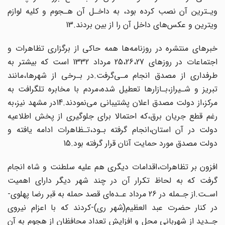
ویـترین آن نصب‌ کرده‌ بود، به داخـل آن هـجوم و کلیه لوازم
ویترین و عکس‌های داخل آن را از بین بردند.13
خبرهای منتشره در روزنامه‌ها همه حاکی از برگزاری تظاهرات و
اجتماعات در روزهای‌ 25،26،27‌ مرداد 1332 است که بیشتر به
طرفداری از مصدق انجام مـی‌گرفت.در بـرخی‌ از شهرها،مانند
تبریز و شـیراز،بـازارها تعطیل شده،مردم با مخابره تلگرافت به
مرکز،از دولت‌ مصدق اعلان‌ پشتیبانی‌ می‌نمودند.14در مشهد نیز،به
رغم قطع جریان برق،که احتمالا برای‌ جلوگیری از پخش اطلاعیه
دولت در آن استان،انجام گرفته بـود،تـظاهرات ادامه یافته و
دولت‌ مصدق مورد‌ حمایت‌ آنان قرار گرفته بود.15
افزون بر تظاهرات،اقدامات دیگری هم علیه سلطنت و شاه انجام
گرفت که به لحاظ تکرار آن در چند شهر دیگر دارای اهمیت
اسـت.از‌ جـمله‌ در 26 مرداد عـده‌ای قصد حمله به قبر رضا پهلوی-
در کنار حضرت عبد العظیم(شهر ری)-کردند که با اعزام نیروی
جـدید از شهربانی‌ محل و افزایش تعداد محافظان‌ از‌ هجوم‌ به آن