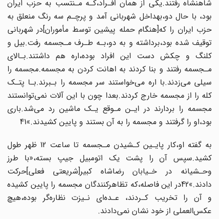
شاهنشاه رفتند.یکی از همان افـراد،کـه مـنتسب به حزب ایران‌
بود، با حال دو،بهداخل شهربانی آمد و پرچـم سه رنگ منعلق‌ به‌
حزب‌ ایران را که‌[هنگام حمله پیشین‌ توسط مأموران‌]در شهربانی
توقیف شده بود،برداشته و به دو،بـه طـرف مـجسمه ‌‌رفت‌.بیل و
کلنگ و چکش دست این افراد بوده،اره هم داشتند.بـالای
مـجسمه رفتند‌ و بنا‌ کردند‌ به اهانت‌ کردن به مجسمه.مجسمه را
سیلی می‌زدند.با اره می‌خواستند سر مجسمه را‌ بـبرند.بـا پتـک
کله‌ را از مجسمه خارج کردند.بعدا چون با این‌ آلات نمی‌توانستند
مجسمه را‌ بردارند‌ در ایـن مـوقع‌ یـک ماشین رد می‌شد.باری
بود،او را گرفتند و مجسمه را به آن بستند و پایین کشیدند.»41
به گفته او،کار پایـین کـشیدن مـجسمه تا ساعت 12 ظهر‌ طول
کشید.سپس آن را پشت یک‌ اتومبیل جیپ بسته،«با طرز
وحـشیانه در خـیابان رضاشاه کبیر[شریعتی فعلی‌]حرکت‌
دادند.»42در این فاصله،که تظاهرکنندگان مجسمه را پایین کشیده
و آن را‌ تخریب‌ کـردند، عـده‌ای نـیزت نظاره‌گر بوده،هیچ
عکس‌العملی از خود نشان نمی‌دادند.