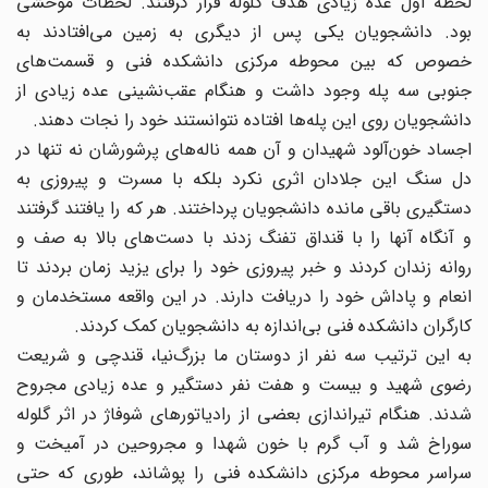
لحظه اول عده زیادی هدف گلوله قرار گرفتند. لحظات موحشی
بود. دانشجویان یکی پس از دیگری به زمین می‌افتادند به
خصوص که بین محوطه مرکزی دانشکده فنی و قسمت‌های
جنوبی سه پله وجود داشت و هنگام عقب‌نشینی عده زیادی از
دانشجویان روی این پله‌ها افتاده نتوانستند خود را نجات دهند.
اجساد خون‌آلود شهیدان و آن همه ناله‏‌های پرشورشان نه تنها در
دل سنگ این جلادان اثری نکرد بلکه با مسرت و پیروزی به
دستگیری باقی مانده دانشجویان پرداختند. هر که را یافتند گرفتند
و آنگاه آنها را با قنداق تفنگ زدند با دست‌های بالا به صف و
روانه زندان کردند و خبر پیروزی خود را برای یزید زمان بردند تا
انعام و پاداش خود را دریافت دارند. در این واقعه مستخدمان و
کارگران دانشکده فنی بی‌اندازه به دانشجویان کمک کردند.
به این ترتیب سه نفر از دوستان ما بزرگ‌نیا، قندچی و شریعت
رضوی شهید و بیست و هفت نفر دستگیر و عده زیادی مجروح
شدند. هنگام تیراندازی بعضی از رادیاتورهای شوفاژ در اثر گلوله
سوراخ شد و آب گرم با خون شهدا و مجروحین در آمیخت و
سراسر محوطه مرکزی دانشکده فنی را پوشاند، طوری که حتی