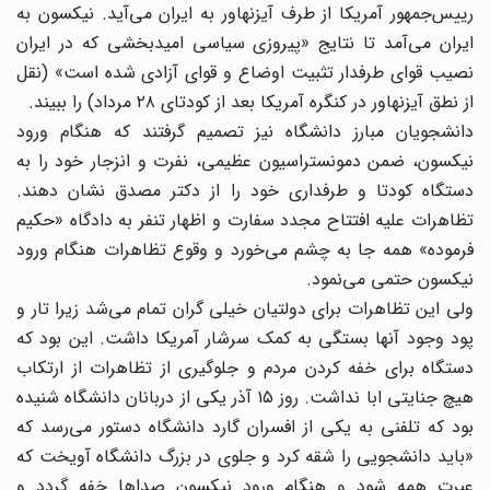
رییس‌جمهور آمریکا از طرف آیزنهاور به ایران می‌آید. نیکسون به
ایران می‌آمد تا نتایج «پیروزی سیاسی امیدبخشی که در ایران
نصیب قوای طرفدار تثبیت اوضاع و قوای آزادی شده است» (نقل
از نطق آیزنهاور در کنگره آمریکا بعد از کودتای ۲۸ مرداد) را ببیند.
دانشجویان مبارز دانشگاه نیز تصمیم گرفتند که هنگام ورود
نیکسون، ضمن دمونستراسیون عظیمی، نفرت و انزجار خود را به
دستگاه کودتا و طرفداری خود را از دکتر مصدق نشان دهند.
تظاهرات علیه افتتاح مجدد سفارت و اظهار تنفر به دادگاه «حکیم
فرموده» همه جا به چشم می‌خورد و وقوع تظاهرات هنگام ورود
نیکسون حتمی می‌نمود.
ولی این تظاهرات برای دولتیان خیلی گران تمام می‌شد زیرا تار و
پود وجود آنها بستگی به کمک سرشار آمریکا داشت. این بود که
دستگاه برای خفه کردن مردم و جلوگیری از تظاهرات از ارتکاب
هیچ جنایتی ابا نداشت. روز ۱۵ آذر یکی از دربانان دانشگاه شنیده
بود که تلفنی به یکی از افسران گارد دانشگاه دستور می‌رسد که
«باید دانشجویی را شقه کرد و جلوی در بزرگ دانشگاه آویخت که
عبرت همه شود و هنگام ورود نیکسون صدا‌ها خفه گردد و