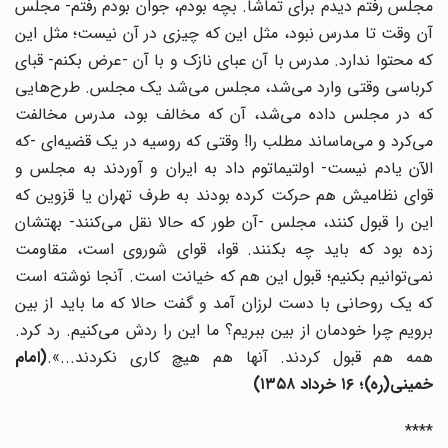
مجلس رفتم دیدم برای تماشا. بچه بودم، جوان بودم رفتم- مجلس
آن وقت تا مدرس نبود، مثل این که چیزی در آن نیست؛ مثل این
که محتوا ندارد. مدرس با آن عبای نازک و با آن -عرض بکنم- قبای
کرباسی وقتی وارد می‌شد، مجلس می‌شد یک مجلس. طرح‌هایی
که در مجلس داده می‌شد، آن که مخالف بود، مدرس مخالفت
می‌کرد و می‌ماساند مطلب را! وقتی که روسیه در یک قضیه‌ای -که
الآن یادم نیست- اولتیماتوم داد به ایران و آوردند به مجلس و
قوای نظامیش هم حرکت کرده بودند به طرف تهران یا قزوین که
این را قبول کنند، مجلس -آن طور که حالا نقل می‌کنند- بهتشان
زده بود که باید چه بکنند. قوا، قوای شوروی است، مقاومت
نمی‌توانیم بکنیم؛ قبول این هم که خیانت است. آنجا نوشته است
که یک روحانی با دست لرزان آمد و گفت حالا که ما باید از بین
برویم چرا خودمان از بین ببریم؟ ما این را ردش می‌کنیم. رد کرد.
همه هم قبول کردند. آنها هم هیچ کاری نکردند...».
(
امام
خمینی(ره)؛ ۱۶ خرداد ۱۳۵۸
)
****