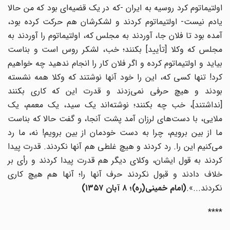
اولتیماتوم کرد روسیه به ایران -که در یک قضیه‌ای بود که من حالا
یادم نیست- اولتیماتوم کردند و لشکرشان هم حرکت کرده بود،
آمده بود تا فلان جا، آوردند به مجلس که، اولتیماتوم را آوردند به
مجلس که وکلا [تأیید] بکنند؛ خب، لشکر روس است و بناست
بیاید و اولتیماتوم کرده و اگر فلان کار را انجام ندهید چه خواهیم
کرد! تنها کسی که، این را خود آنها نوشتند که وکلا همه نشسته
بودند و هیچ حرفی نمی‌زدند و قدرت این که کاری بکنند
[نداشتند]، خب چه بکنند؛ نوشته‌اند یک سید، یک معمم، یک
ملایی، با دست‌های لرزان آمد پشت آنجا، و گفت حالا که بناست
ما از بین برویم، چرا به دست خودمان از بین برویم! نه، ما رد
می‌کنیم این را. رد کردند و هیچ غلطی هم آنها نکردند. قدرت پیدا
کردند به قول ایشان، وکلای دیگر هم قدرت پیدا کردند و رأی بر
خلاف دادند و قبول نکردند حرف آنها را؛ آنها هم هیچ کاری
نکردند...».
(
امام خمینی(ره)؛ ۸ آبان ۱۳۵۷
)
****