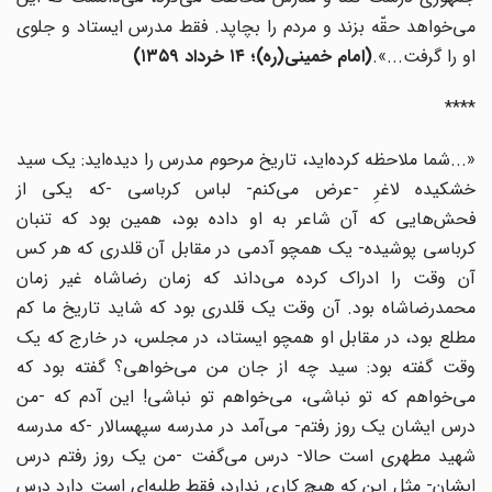
می‌خواهد حقّه بزند و مردم را بچاپد. فقط مدرس ایستاد و جلوی
او را گرفت...».
(
امام خمینی(ره)؛ ۱۴ خرداد ۱۳۵۹
)
****
«...شما ملاحظه کرده‌اید، تاریخ مرحوم مدرس را دیده‌اید: یک سید
خشکیده لاغرِ -عرض می‌کنم- لباس کرباسی -که یکی از
فحش‌هایی که آن شاعر به او داده بود، همین بود که تنبان
کرباسی پوشیده- یک همچو آدمی در مقابل آن قلدری که هر کس
آن وقت را ادراک کرده می‌داند که زمان رضاشاه غیر زمان
محمدرضاشاه بود. آن وقت یک قلدری بود که شاید تاریخ ما کم
مطلع بود، در مقابل او همچو ایستاد، در مجلس، در خارج که یک
وقت گفته بود: سید چه از جان من می‌خواهی؟ گفته بود که
می‌خواهم که تو نباشی، می‌خواهم تو نباشی! این آدم که -من
درس ایشان یک روز رفتم- می‌آمد در مدرسه سپهسالار -که مدرسه
شهید مطهری است حالا- درس می‌گفت -من یک روز رفتم درس
ایشان- مثل این که هیچ کاری ندارد، فقط طلبه‌ای است دارد درس