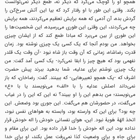
همچو او را کوچک می‌کرد که دیگر نه، طمع دیگر نمی‌توانست
بکند. وقتی این طور با او رفتار کرد که بیا این آتش سرخ‌کن را
گردش بده، آن آدمی که همه برایش تعظیم می‌کردند، همه برایش
چه می‌کردند، این وقتی این طوری می‌رسیده، این شخصیت‌ها را
این طوری از بین می‌برد که مبادا طمع کند که از ایشان چیزی
بخواهد. من بودم آنجا که یک کسی یک چیزی نوشته بود. زمان
قدرت رضاشاه، زمانی که آن وقت باز شاه نبود -آن وقت یک قلدر
نفهمی بود که هیچ چیز را ابقا نمی‌کرد- یک کسی آمد گفت: من
یک چیزی نوشتم برای عدلیه، شما بدهید ببرند پیش حضرت
اشرف که -یک همچو تعبیرهایی- که ببینند. گفت: رضاخان، که باز
نمی‌داند اصلش عدلیه را با «الف» می‌نویسند یا با «ع»
می‌نویسند؛ من بدهم این را او ببیند؟ نه این که این را در غیاب
می‌گفت، در حضورشان هم می‌گفت. این جوری بود وضعش. این
چه بود؟ برای این که وارسته بود، وابسته به هواهای نفس نبود،
اتخذ الهَهُ هَویهُ نبود. این، هوای نفسانی خودش را اله خودش قرار
نداده بود، این اله خودش را خدا قرار داده بود. این برای مقام و
برای جاه و برای وضعیت کذا نمی‌رفت عمل بکند، او برای‌ خدا