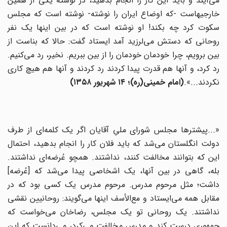
می‌آیند و باید این کار را انجام بدهید، در نوشته یکی از همین
خارجیهاست -که اوضاع ایران را نوشته- نوشته است که مجلس
سکوت کرد چه بکند! او نوشته است که در بین اینها یک نفر
روحانی که دستش می‌لرزید آمد ایستاد گفت: حالا که بناست از
بین برویم، چرا خودمان خودمان را از بین ببریم. نخیر، رد می‌کنیم.
رد کرد، و آنها هم قدرت پیدا کردند رد کردند و آنها هم هیچ کاری
نکردند...».
(
امام خمینی(ره)؛ ۱۴ شهریور ۱۳۵۸
)
«...پیشترها مجلس شورای ملیِ آقایان اگر یک کلمه‌ای از طرف
دولت انگلستان می‌شد که باید فلان کار را انجام بدهید، احتمال
این که بتوانند مخالفت کنند، نداشتند. همچو عُرضه‌ای نداشتند.
بله، گاهی در بین آنها، یک اشخاصی پیدا می‌شد که [عُرضه‌]
داشت؛ مثل مرحوم مدرس. مرحوم مدرس یک کسی بود که در
مقابل همه می‌ایستاد و مع‌الأسف اینها می‌گویند: روحانیین نقشی
نداشتند. یک روحانی تو یک مجلس، رضاخان‌ می‌خواست که
جمهوری درست کند و مدرس مخالفت می‌کرد، می‌دانست که این