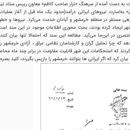
ن» به‌اسارت نیروهای ایرانی درآمد(حدود یک ماه قبل از آغاز عملیا
دس»). وی پیش از آن، به عنوان افسر رکن 3 لشکر 3 زرهی مستقر در منطقهِ خرمشهر و آبادان خدمت می‌کرد. نیروه
 شهر ایجاد کرده بودند، بحث محوری اطلاعاتِ موجود در این سند اس
صری در این‌جا می‌آید. مطالعه این سند که احتمالا تنها بیان کنن
 که چرا تحلیل گران و کارشناسان نظامی عراق ، آزادی خرمشهر را
ردند که استحکامات این شهر قابلیت مقاومت در برابر چند ماه محاصر
د که اگر ایرانی ها بتوانند خرمشهر را بازپس بگیرند، کلید بصره ر