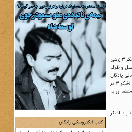
به گفته سرهنگ‌ «نزار صاحب کاظم» معاون رییس ستاد تیپ 96 پیاده عراق، واحدهای مستقر در منطقهِ جنوب‌ تیپ های 4 و 8 لشکر 3 زرهی
ات و تلفات عمده‌ای را متحمل و ظرف
الی پادگان
دژ را به عهده داشت که بعد از تغییر مکان لشکر 3 احتمالاً، این مأموریت به لشکر 11 پیاده محول شد. با توجه به اینکه تیپ‌های لشکر 3 در
نطقه‌ای به
نیز با لشکر
کتب الکترونیکی رایگان