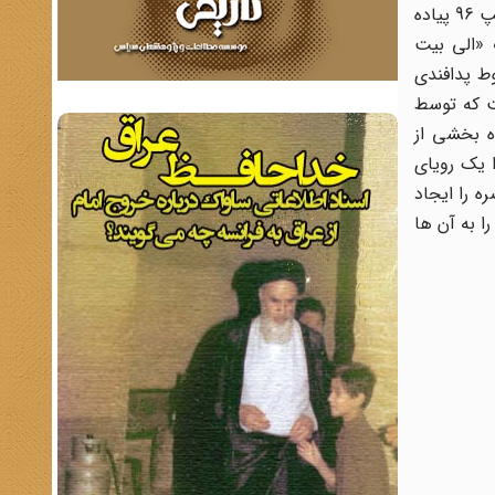
کرد. آن چه پیش رو دارید، متن سندی است که حاوی اطلاعات به دست آمده از سرهنگ‌ «نزار صاحب کاظم» معاون رییس ستاد تیپ 96 پیاده
ت «الی بیت
ا و خطوط پدافندی
ت که توسط
ده بخشی از
 یک رویای
ه را ایجاد
ا به آن ها