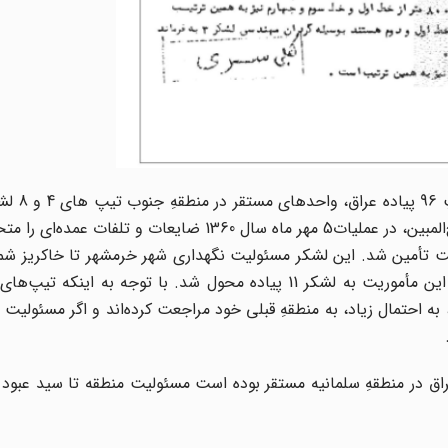
پیش از عزیمت به منطقه غربِ کرخه و درگیری در عملیات فتح‌المبین، در عملیات5 مهر ماه سال 1360 ضایع
یت تأمین شد. این لشکر مسئولیت نگهداری شهر خرمشهر تا خاکریز شم
به احتمال زیاد، به منطقهِ قبلی خود مراجعت کرده‌اند و اگر مسئولیت م
مالی عراق در منطقهِ سلمانیه مستقر بوده است مسئولیت منطقه تا سید عبود 