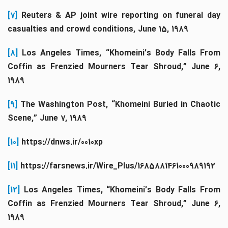
[7]
Reuters & AP joint wire reporting on funeral da
casualties and crowd conditions, June 15, 1989
[8]
Los Angeles Times, “Khomeini’s Body Falls From
Coffin as Frenzied Mourners Tear Shroud,” June 6,
1989
[9]
The Washington Post, “Khomeini Buried in Chaotic
Scene,” June 7, 1989
[10]
https://dnws.ir/0010xp
[11]
https://farsnews.ir/Wire_Plus/1685881461000989192
[12]
Los Angeles Times, “Khomeini’s Body Falls Fro
Coffin as Frenzied Mourners Tear Shroud,” June 6,
1989