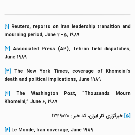
[1]
Reuters, reports on Iran leadership transition an
mourning period, June 3–5, 1989
[2]
Associated Press (AP), Tehran field dispatches,
June 1989
[3]
The New York Times, coverage of Khomeini’s
death and political implications, June 1989
[4]
The Washington Post, “Thousands Mourn
Khomeini,” June 6, 1989
[5]
خبرگزاری کار ایران، کد خبر : 1239020
[6]
Le Monde, Iran coverage, June 1989