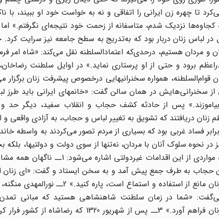
 تا چهره‌ زن‌ ایرانی‌ را اتفاقی‌ و نه‌ به‌ خواست‌ خود او ببیند، با ناک
ه‌ کجاوه‌ها نزدیک‌ شدم، متاسفانه‌ از زحمت‌ خود نتیجه‌ای‌ نگرفتم.» اما ی
در لباس‌ زنان‌ دربار بود که‌ به‌تدریج‌ به‌ سطح‌ جامعه‌ نیز سرایت‌ کرد. ح
ن‌ و مردان‌ هستیم، درحدی‌که‌ اعتمادالسلطنه‌ نقل‌ می‌کند: «شاه‌ امر فرمو
عظم‌ برود و حتی‌ از او پرستاری‌ نماید.» در اوایل‌ سلطنت‌ رضاخان، 
‌ قوام‌السلطنه،‌ همواره سخنرانیهایی درخصوص‌ پیشرفت‌ زنان‌ برگزار می
‌ از سخنرانی‌هایش‌ در همان‌ سالن‌ گفت: «خانمهای‌ ایرانی‌ باید طرز لب
 بیاموزند.» پس‌ از حادثه‌ کشف‌ حجاب‌ و انقلاب‌ سفید، دیگر حد و م
 زنان‌ دریافتند که تشویق‌ به تغییر لباس‌ و حجاب‌، به‌ آزادی‌ واقعی‌ و ان
ابر فساد غربی‌ بود که‌ بسیاری‌ از مردم‌ تصور می‌کردند به واسطه خاند
ز در نحوه سلوک‌ آنان‌ با مردان، نه‌تنها از سوی‌ دولت‌ و دولتیها، بلکه‌ ب
از سوی‌ زنان‌ و مردان‌ غیردولتی‌ صورت‌ می‌گرفت. در اینجا به مواردی از این اقدامات غیرد
دون‌ حجاب‌ به‌ طرف‌ جمع‌ پیش‌ آمد و به‌ سخن‌ ایستاد و گفت: «ای‌ زنان‌ از 
سوی‌ اجتماع‌ بیرون‌ بیایید و این‌ حجابی‌ را که‌ میان‌ شما و زنان‌ مانع‌ از استفاده‌ و استماع‌ 
می‌گفت: «شما در زمان‌ سلطنت‌ شاهنشاهی‌ هستید که‌ مبانی‌ تمدن‌ 
برنامه‌ریزی‌ کرده‌ و شالوده‌ تحصیلات‌ و کسب‌ علوم‌ را برای‌ زنان‌ فراهم‌ آورد.» 3ــ پس‌ از شهریور 20