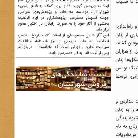
با توجه به نیاز به تداوم مراقبت‌های بهداشتی برای عدم
د تا صلیب‌
ابتلا به ویروس کووید 19 و برای کمک به قطع زنجیره
شیوع آن، مؤسسه مطالعات و پژوهش‌های سیاسی
جهت تسهیل دسترسی پژوهشگران در ایام قرنطینه
بخشی از آثار خود را به صورت رایگان در اختیار عموم
راه‌اندازی‌
قرار داد.
ی‌ از زنان‌
این آثار شامل مجموعه‌ای از اسناد، کتب تاریخ معاصر،
فصلنامه‌ مطالعات تاریخی و نیز فصلنامه مطالعات
شوقان‌ کشف‌
سیاست خارجی تهران است که علاقه‌مندان می‌توانند
 از هزاران‌
پس از ثبت نام، به آن دسترسی یابند.
کل‌ها زنان‌
رک‌ جردن‌ و خانم‌ استاکینگ‌ بویس‌
انی،‌ توسط‌
ند مدارس‌ و
 به‌ زنان‌
 شیوه زندگی
‌ کحال‌ در تهران‌ و در سال‌ 1292 دومین‌ نشریه‌ زنان‌ به‌ نام‌
ر‌ نشریات‌