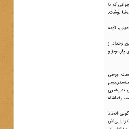
انی‌ که‌ با
فحشا نوشت:
دینی، توده‌
 رخداد از
 پارسونز و
است. برخی
 حاکمیت شبه‌مدرنیسم
ی به رهبری
شی از ویژگیهای سیاست رضاشاه
گونی اتخاذ
آغاز قدرتیابی‌اش
وزنامه‌نگار مشهور، مقاله‌ای در