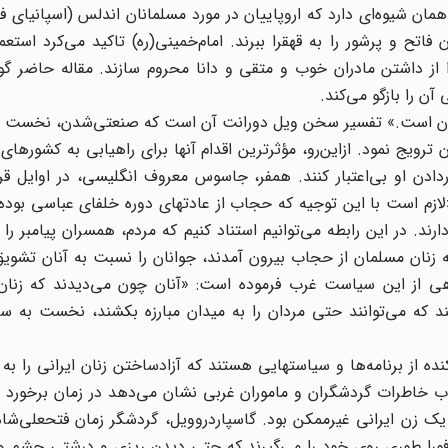
 شیوه‌ای دارد که اروپاییان در مورد مسلمانان اندلس (اسپانیای فعل
اتح و پرشور را به قهقرا ببرند. امام‌خمینی(ره) تاکید می‌کرد استعما
را از داشتن مادران خوب و متقی و دانا محروم سازند. مقاله حاضر گو
آن را بازگو می‌کند.
ان‌ است.» تفسیر سخن‌ ویل‌ دورانت‌ آن‌ است‌ که صنعتی‌‌شدن، نخست‌ زنا
رویج نمود. ازاین‌رو، مؤ‌ثرترین‌ اقدام‌ آنها برای‌ راهیابی‌ به‌ کشورهای‌ 
ردادن‌ او بی‌اعتبار کنند. همفر، جاسوس‌ معروف‌ انگلیسی،‌ در اوایل‌ ق
لازم‌ است‌ با این‌ توجیه‌ که‌ حجاب‌ از عادتهای‌ دوره‌ خلفای‌ عباسی‌ بوده
رند. در این‌ رابطه‌ می‌توانیم‌ استناد کنیم‌ که‌ مردم، همسران‌ پیامبر را
ه‌ زنان‌ مسلمان‌ از حجاب‌ بیرون‌ آمدند، جوانان‌ را نسبت‌ به‌ آنان‌ تشوی
گاهی‌ از این‌ سیاست‌ غرب‌ فرموده است: «آنان‌ چون‌ می‌دیدند که‌ زنان
ه‌ می‌توانند حتی‌ مردان‌ را به‌ میدان‌ مبارزه بکشند، نخست‌ به‌ سراغ
ده از برنامه‌ها و سیاستهایی‌ هستند که آزادساختن‌ زنان‌ ایرانی‌ را به
ب‌ خاطرات‌ گردشگران‌ و ماموران‌ غربی‌ نشان‌ می‌دهد در زمان برخورد او
‌ زن‌ ایرانی‌ غیرممکن‌ بود. گاسپاردروویل، گردشگر زمان‌ فتحعلی‌شاه، 
 فورا طوری‌ روی‌ خود را می‌گیرند که‌ حتی‌ دیدن‌ ریزی‌ و درشتی‌ چشم‌ و 