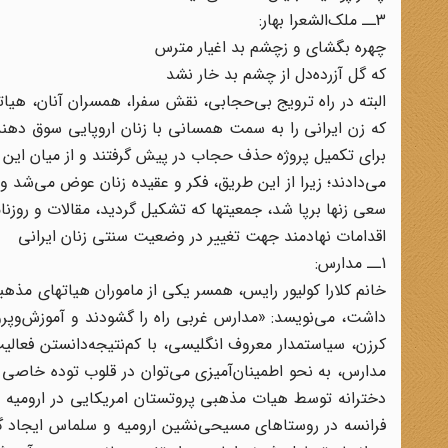
3ــ ملک‌الشعرا بهار:
چهره ‌بگشای‌ و زچشم‌ بد اغیار مترس
که ‌گل ‌آزرده‌دل‌ از چشم‌ بد خار نشد
البته‌ در راه‌ ترویج‌ بی‌حجابی، نقش‌ سفرا، همسران‌ آنان، هیات
که‌ زن‌ ایرانی را به سمت همسانی با زنان‌ اروپایی‌ سوق دهند. 
برای‌ تکمیل‌ پروژه‌ حذف حجاب در پیش‌ گرفتند و از میان این 
می‌دادند؛ زیرا از این‌ طریق، فکر و عقیده‌ زنان‌ عوض‌ می‌شد و 
سعی‌ زنها برپا شد، جمعیتها که‌ تشکیل‌ گردید، مقالات‌ و روزنام
اقدامات نهادمند جهت تغییر در وضعیت سنتی زنان ایرانی
1ــ مدارس:
خانم‌ کلارا کولیور رایس، همسر یکی‌ از ماموران‌ هیاتهای‌ مذهب
داشت، می‌نویسد: «مدارس‌ غربی‌ راه‌ را گشودند و آموزش‌‌وپرورش‌
کرزن، سیاستمدار معروف‌ انگلیسی، با کم‌نتیجه‌دانستن فعالیت‌
مدارس، به‌ نحو اطمینان‌آمیزی‌ می‌توان‌ در قلوب‌ توده‌ خاصی‌ 
دخترانه‌ توسط‌ هیات‌ مذهبی‌ پروتستان‌ امریکایی‌ در ارومیه‌ 
فرانسه‌ در روستا‌های‌ مسیحی‌‌نشین‌ ارومیه‌ و سلماس‌ ایجاد گ