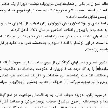
 عالم‌ نسوان‌ در یکی‌ از شماره‌هایش‌ دراین‌باره‌ نوشت: «چرا از یک‌ دختر جو
فساد و فحشا: همین‌ نشریه‌ در چند شماره‌ بعد، درباره‌ ترویج‌ فساد و 
ز جنس‌ مقابل‌ داشته‌ باشد.»
ستبدادی و روشنفکران برای‌ دورکردن‌ زنان‌ ایرانی‌ از ارزشهای‌ ملی‌ و 
را با پیروزی انقلاب اسلامی در سال 1357 کامل کردند.
گ ماجرای کشف حجاب در عصر رضاشاه را در ذهن تداعی می‌کند. این
 است، در این نوشتار با اتخاذ شیوه‌ای جامعه‌شناختی و با تکیه بر آرای
واهیم پرداخت.
شور، تعبیر و تحلیلهای گوناگونی از سوی صاحب‌نظران صورت گرفته 
در مورد ایدئولوژی وی، اصطلاح «ناسیونالیسم سکولار مستبدانه»[ii] را به کار برده‌اند، کاتوزیان از حکومت رضاشاه به
های مختلف اقدامات رضاشاه، این اقدامات را «فرایند تجددخواهی نظام
دولت» می‌خواند و معتقد است این نامگذاری، استبداد نظامی وی را نیز توجیه می‌کند.[iii] هریک از تعابیر، بخ
 مورد زنان، به‌ویژه حجاب آنان، بنا به اقتضای موقعیت مواضع گونا
نگامی‌که نخست‌وزیر بود ــ از 1302 تا 1304 ــ عمدا و هوشیارانه از طرح موضوع حجاب پرهیز می‌کرد و همانند 
سیاستی محتاطانه در مسائل دینی در پیش گرفت تا دینداران از وی نرنجند. در شهریور 1302 ابراهیم خواجه‌نوری، ر