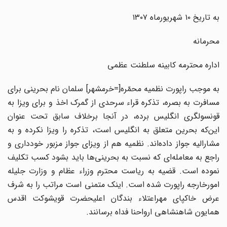
به تاریخ ۱۰ شهریورماه ۱۳۰۷
محرمانه
اداره محترمه کابینه سلطنت عظمی
به موجب راپورت نظمیه محمّره[=خرمشهر] سلمان نام بحرینی برای
مسافرت به بصره، تذکره قراء سرحدی از گمرک اخذ و برای ویزا به
قونسولگری انگلیس برده، در آنجا برخلاف سابق تحت عنوان
این‌که بحرین متعلق به انگلیس است، تذکره را ویزا نکرده و به
مشارالیه جواز داده‌اند. نظمیه هم از ویزای جواز مزبور خودداری و
راجع به معامله‌ای که نسبت به بحرینی‌ها باید بشود کسب تکلیف
نموده است. قضیه به ریاست محترم وزراء عظام و وزارت جلیله
امورخارجه راپورت شده است. اینک متمنی است مراتب را به شرف
عرض خاکپای مهراعتلاء بندگان اعلیحضرت قویشوکت اقدس
همایون شاهنشاهی ارواحنا فداه برسانند.