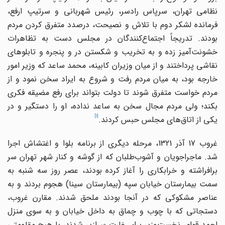
نظامی تهران، سرپاس رادسر، رئیس شهربانی و سرتیپ ارفع،
فرمانده لشکر دوم با تلاش و نصیحت، درصدد متفرق کردن مردم
بودند. تدریجاً اجتماع‌کنندگان در مجلس دست به تظاهرات
خشونت‌آمیز زده و به تخریب و شکستن در و پنجره و تابلوهای
نقاشی پرداختند و از میان وزیران کابینه، محمد ساعد که وزیر امور
خارجه بود، به میان مردم رفت و شروع به ایراد سخن نمود و از
مردم خواست متفرق شوند تا دولت بتواند برای رفع مضیقه فکری
بکند؛ ولی مردم مجال سخن به ساعد نداده، او را دستگیر و در
[1]
یکی از اتاق‌های مجلس حبس کردند.
غروب 17 آذر 1321، مرحله دیگری از برنامه بلوا و اغتشاش اجرا
شد. ماجراجویان و آشوب‌طلبان که از گوشه و کنار شهر تهران سر
برافراشته و خرابکاری را آغاز کرده بودند، عصر روز سه شنبه به
سمت بیمارستان خیابان سپه (بیمارستان سینا) هجوم بردند و به
عناصر مشکوکی که در آنجا بودند ملحق شدند. مقارن غروب،
دستجاتی که با چوب و چماق به داخل خیابان و به سوی منزل
احمد قوام، نخست‌وزیر برای غارت سرازیر شدند، با هیچ مقاومتی