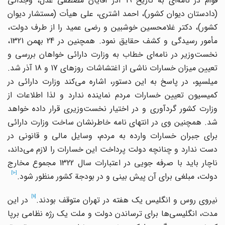
قوام در نامه‌ای به تاریخ 19 آذر آقایان مصطفی عدل، وجدانی
(دادستان دیوان کشور)، احمد اشتری، علی هیأت (مستشار دیوان
کشور)، دکتر غلامحسین خوشبین و رضی عمید را از طرف دولت،
مأمور رسیدگی و کشف حقایق نمود. همچنین در 24 بهمن 1321،
نخست‌وزیر در نامه‌ای خطاب به وزارت دارائی خواهان بررسی و
تعیین میزان خسارات ناشی از اغتشاشات روزهای 17 و 18 آذر شد.
میلسپو، در پاسخ به این دستور، اشاره می‌کند وزارت دارائی در
کمیسیون تعیین خسارات مردم نماینده ندارد و لذا اطلاعات از
وزارت کشور گردآوری و در اختیار نخست‌وزیری قرار داده خواهد
شد. همچنین وی در انتهای نامه خاطرنشان ساخت وزارت دارائی
برای جبران خسارات وارده به مردم، وسایل مالی و قانونی در
دست ندارد و چنانچه دولت پرداخت این خسارات را لازم می‌داند،
ناچار باید با صرفه جویی در اعتبارات سال 1322 مجموع مخارج
[10]
دولت، مبلغی برای آن پیش بینی و در بودجة کشور منظور شود.
[11]
نیروی روس و انگلیس یک هفته در تهران متوقف بودند.
در این
مدت، انگلیسی‌ها برای ترساندن دولت و ملت یک رژه نظامی برپا