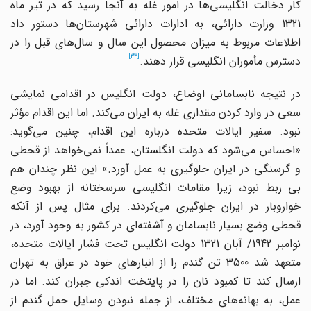
کار دخالت انگلیسی‌ها در امور غله به آنجا رسید که در تیر ماه
1321 وزارت دارائی، به ادارات دارائی شهرستان‌ها دستور داد
اطلاعات مربوط به میزان محصول این سال و سال‌های قبل را در
[33]
دسترس مأموران انگلیسی قرار دهند.
در نتیجه نابسامانی اوضاع، دولت انگلیس در اقدامی نمایشی
سعی در وارد کردن مقداری غله به ایران می‌کند. اما این اقدام مؤثر
نبود. سفیر ایالات متحده درباره این اقدام، چنین می‌گوید:
«احساس می‌شود که دولت انگلستان، عمداً نمی‌خواهد از قحطی
و گرسنگی در ایران جلوگیری به عمل آورد.» این نظر چندان هم
بی ربط نبود، زیرا مقامات انگلیسی سرسختانه از بهبود وضع
خواروبار در ایران جلوگیری می‌کردند. برای مثال پس از آنکه
قحطی وضع بسیار نابسامان و آشفته‌ای در کشور به وجود آورد، در
نوامبر 1942/ آبان 1321 دولت انگلیس تحت فشار ایالات متحده،
متعهد شد 3500 تن گندم را از انبارهای خود در عراق به تهران
ارسال کند تا کمبود نان را در پایتخت اندکی جبران کند. اما در
عمل، به بهانه‌های مختلف، از جمله نبودن وسایل حمل گندم از