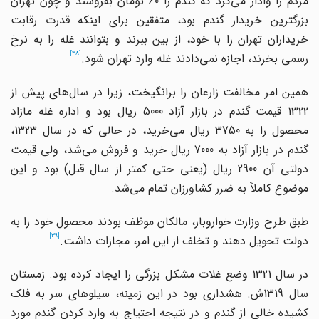
مردم را وادار می‌کرد که گندم را 60 تومان بفروشند و چون تهران
بزرگترین خریدار گندم بود، متفقین برای اینکه قدرت رقابت
خریداران تهران را با خود، از بین ببرند و بتوانند غله را به نرخ
[38]
رسمی بخرند، اجازه نمی‌دادند غله وارد تهران شود.
همین امر مخالفت زارعان را برانگیخت، زیرا در سال‌های پیش از
1322 قیمت گندم در بازار آزاد 5000 ریال بود و اداره غله مازاد
محصول را به 3750 ریال می‌خرید، در حالی که در سال 1323،
گندم در بازار آزاد به 7000 ریال خرید و فروش می‌شد، ولی قیمت
دولتی آن 2900 ریال (یعنی حتی کمتر از سال قبل) بود و این
موضوع کاملاً به ضرر کشاورزان تمام می‌شد.
طبق طرح وزارت خواروبار، مالکان موظف بودند محصول خود را به
[39]
دولت تحویل دهند و تخلف از این امر، مجازات داشت.
در سال 1321 وضع غلات مشکل بزرگی را ایجاد کرده بود. زمستان
سال 1319ش. هشداری بود در این زمینه، سیلوهای سر به فلک
کشیده خالی از گندم و در نتیجه احتیاج به وارد کردن گندم مورد