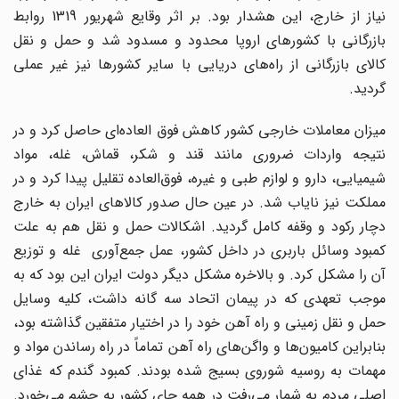
نیاز از خارج، این هشدار بود. بر اثر وقایع شهریور 1319 روابط
بازرگانی با کشورهای اروپا محدود و مسدود شد و حمل و نقل
کالای بازرگانی از راه‌های دریایی با سایر کشورها نیز غیر عملی
گردید.
میزان معاملات خارجی کشور کاهش فوق العاده‌ای حاصل کرد و در
نتیجه واردات ضروری مانند قند و شکر، قماش، غله، مواد
شیمیایی، دارو و لوازم طبی و غیره، فوق‌العاده تقلیل پیدا کرد و در
مملکت نیز نایاب شد. در عین حال صدور کالاهای ایران به خارج
دچار رکود و وقفه کامل گردید. اشکالات حمل و نقل هم به علت
کمبود وسائل باربری در داخل کشور، عمل جمع‌آوری غله و توزیع
آن را مشکل کرد. و بالاخره مشکل دیگر دولت ایران این بود که به
موجب تعهدی که در پیمان اتحاد سه گانه داشت، کلیه وسایل
حمل و نقل زمینی و راه آهن خود را در اختیار متفقین گذاشته بود،
بنابراین کامیون‌ها و واگن‌های راه آهن تماماً در راه رساندن مواد و
مهمات به روسیه شوروی بسیج شده بودند. کمبود گندم که غذای
اصلی مردم به شمار می‌رفت در همه جای کشور به چشم می‌خورد.