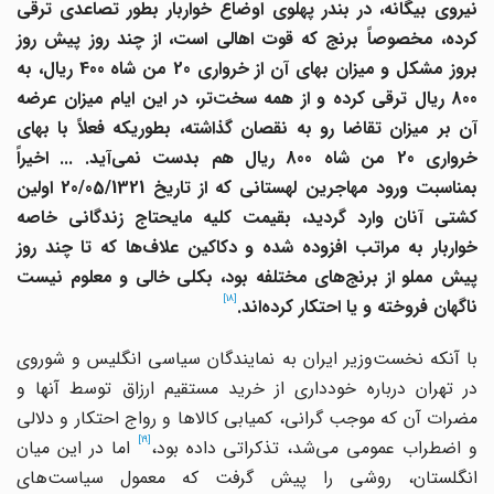
نیروی بیگانه، در بندر پهلوی اوضاع خواربار بطور تصاعدی ترقی
کرده، مخصوصاً برنج که قوت اهالی است، از چند روز پیش روز
بروز مشکل و میزان بهای آن از خرواری 20 من شاه 400 ریال، به
800 ریال ترقی کرده و از همه سخت‌تر، در این ایام میزان عرضه
آن بر میزان تقاضا رو به نقصان گذاشته، بطوریکه فعلاً با بهای
خرواری 20 من شاه 800 ریال هم بدست نمی‌آید. ... اخیراً
بمناسبت ورود مهاجرین لهستانی که از تاریخ 20/05/1321 اولین
کشتی آنان وارد گردید، بقیمت کلیه مایحتاج زندگانی خاصه
خواربار به مراتب افزوده شده و دکاکین علاف‌ها که تا چند روز
پیش مملو از برنج‌های مختلفه بود، بکلی خالی و معلوم نیست
[18]
ناگهان فروخته و یا احتکار کرده‌اند.
با آنکه نخست‌وزیر ایران به نمایندگان سیاسی انگلیس و شوروی
در تهران درباره خودداری از خرید مستقیم ارزاق توسط آنها و
مضرات آن که موجب گرانی، کمیابی کالاها و رواج احتکار و دلالی
[19]
 اضطراب عمومی می‌شد، تذکراتی داده بود،
اما در این میان
انگلستان، روشی را پیش گرفت که معمول سیاست‌های