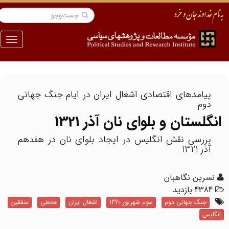
منو
پيامدهای اقتصادی اشغال ايران در ایام جنگ جهانی
دوم
انگلستان و بلوای نان آذر 1321
بررسی نقش انگلیس در ایجاد بلوای نان در هفدهم
آذر 1321
نسرین نگاهبان
4384 بازدید
جنگ جهانی دوم
سوم شهریور 1320
اشغال ایران
قحطی
متفقین
انگلیس