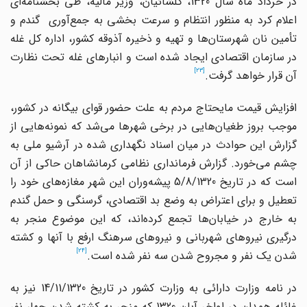
در خرداد ماه سال 1320، گلشائیان، وزیر مالیه، طی بخشنامه‌ای
اعلام کرد به منظور انتظام و سرعت بخشی به جمع‌آوری گندم و
تأمین نان شهرستان‌ها و تهیه و ذخیره آذوقه کشور، اداره کل غله
در سازمان اقتصادی ایجاد شده است و انبارهای غله تحت نظارت
[23]
آن قرار خواهد گرفت.
افزایش قیمت مایحتاج مردم به علت حضور قوای بیگانه در کشور،
موجب بروز طغیان‌هایی در برخی شهرها می‌شد که نمونه‌هایی از
گزارش این حوادث در میان اسناد نگهداری شده در آرشیو ملی به
چشم می‌خورد. گزارش فرمانداری نظامی کرمانشاهان حاکی از آن
است که در تاریخ 5/8/1320 پیشه‌وران این شهر مغازه‌های خود را
تعطیل و برای اعتراض به وضع بد اقتصادی، گرسنگی و حمل گندم
به خارج در خیابان‌ها تجمع کرده‌اند، که این موضوع منجر به
درگیری نیروهای شهربانی و نیروهای سرهنگ ارفع با آنها و کشته
[24]
شدن یک نفر و مجروح شدن سه نفر شده است.
در نامه وزارت دارائی به وزارت کشور در تاریخ 14/11/1320 نیز به
غائله همدان در اواخر آبان 1320 که منجر به کشته شدن چهار نفر