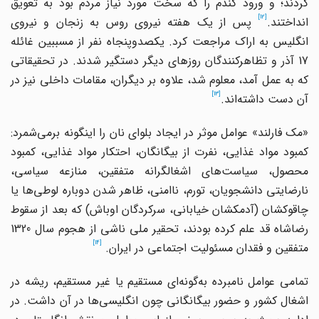
کردند؛ و ورود گندم را که سخت مورد نیاز مردم بود به تعویق
[12]
انداختند.
پس از یک هفته نیروی روس به زنجان و نیروی
انگلیس به اراک مراجعت کرد. یکصدوپنجاه نفر از مسببین غائله
17 آذر و تظاهرکنندگان روزهای دیگر دستگیر شدند. در تحقیقاتی
که به عمل آمد، معلوم شد، علاوه بر دیگران، مقامات داخلی نیز در
[13]
آن دست داشته‌اند.
«مک فارلند» عوامل موثر در ایجاد بلوای نان را اینگونه برمی‌شمرد:
کمبود مواد غذایی، نفرت از بیگانگان، احتکار مواد غذایی، کمبود
محصول، سیاست‌های اشغالگرانه متفقین، منازعه سیاسی،
نارضایتی دانشجویان، تورم، ناامنی، ظاهر شدن دوباره لوطی‌ها یا
چاقوکشان (آدمکشان خیابانی، سرکردگان اوباش) که بعد از سقوط
رضاشاه قد علم کرده بودند، تحقیر ملی ناشی از هجوم سال 1320
[14]
متفقین و فقدان مسئولیت اجتماعی در ایران.
تمامی عوامل نامبرده به‌گونه‌ای مستقیم یا غیر مستقیم، ریشه در
اشغال کشور و حضور بیگانگانی چون انگلیسی‌ها در آن داشت. در