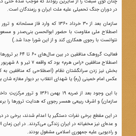
چنان گوی سبقت را از سایرین ربودند که موجب شده حتی در ب
در دوران جنگ تحمیلی علیه ملت ایران و رزمندگان است.
سازمان بعد از ۳۰ خرداد ۱۳۶۰ که وار
اصطلاح ملی مقاومت با حضور ابوالحسن بنی‌صدر و مسعود ر
نتوانست با رجوی همکاری کند و از این شورا جدا شد.)
فعالیت گروهک م
اصطلاح منافق
بخش نیز زدن سرانگشتان نظام (اصطلاحی که منافقین به کار
عکس امام خمینی (ره) یا شهدای انقلاب بر دیوار مغازه شان بو
با این وجود بعد از ضربه ۱۹
سازمان) و اشرف ربیعی همسر رجوی که هدایت ترورها را برعهد
در این مقطع برخی نفرات دستگیر یا اعدام شدند، برخی در در
و عده‌ای نیز مخفیانه در ایران زندگی می‌کردند. در این زما
و رادیویی علیه جمهوری اسلامی مشغول بودند.