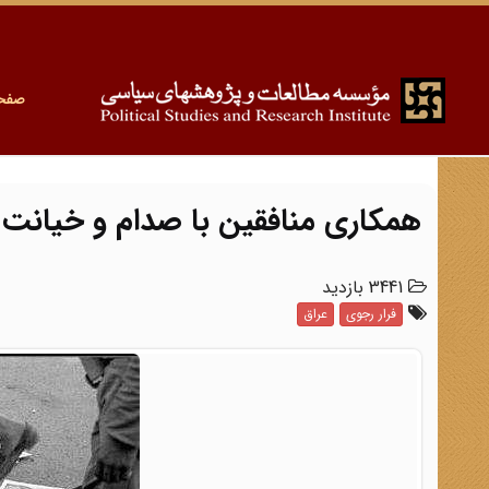
صفح
همکاری منافقین با صدام و خیانت ب
3441 بازدید
فرار رجوی
عراق