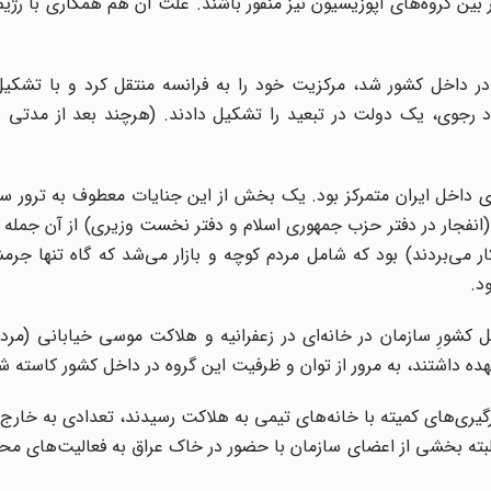
ین گروه‌های اپوزیسیون نیز منفور باشند. علت آن هم همکاری با رژی
د فاز مسلحانه و ترور در داخل کشور شد، مرکزیت خود را به فرانسه منتقل کرد و با تش
جوی، یک دولت در تبعید را تشکیل دادند. (هرچند بعد از مدتی بن
نافقین در بین سال‌های ۶۰ تا ۶۴ بر ترورهای داخل ایران متمرکز بود. یک بخش از این جنایات معطوف به تر
ین «راس هرم» بود که واقعه ۷ تیر و ۸ شهریور (انفجار در دفتر حزب جمهوری اسلام و دفتر نخست وزیری) از 
 می‌بردند) بود که شامل مردم کوچه و بازار می‌شد که گاه تنها جر
د.
 بهمن ۱۳۶۱ و ترور مرکزیتِ داخل کشورِ سازمان در خانه‌ای در زعفرانیه و هلاکت موسی خیابانی 
ه داشتند، به مرور از توان و ظرفیت این گروه در داخل کشور کاسته ش
گیری‌های کمیته با خانه‌های تیمی به هلاکت رسیدند، تعدادی به خارج 
ن البته بخشی از اعضای سازمان با حضور در خاک عراق به فعالیت‌های م