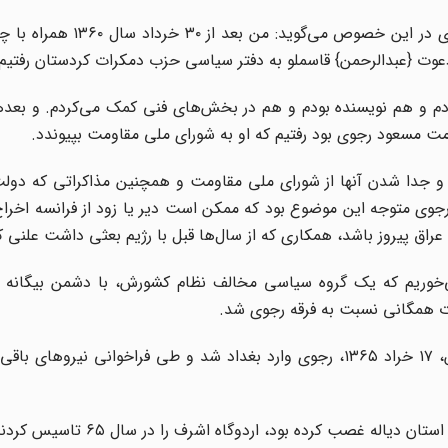
سعید شاهسوندی از اعضای جداشده مجاهدین در مصاحبه‌ای در این خصو
دعوت {عبدالرحمن} قاسملو به دفتر سیاسی حزب دمکرات کردستان رفتیم.
دم و هم نویسنده بودم و هم در بخش‌های فنی کمک می‌کردم. و بعده
ت مسعود رجوی بود رفتیم که او به شورای ملی مقاومت بپیوندد.
و جدا شدن آنها از شورای ملی مقاومت و همچنین مذاکراتی که دولت 
جوی متوجه این موضوع بود که ممکن است دیر یا زود از فرانسه اخراج
عراق پیروز باشد، همکاری که از سال‌ها قبل با رژیم بعثی داشت علنی ک
‌خوریم که یک گروه سیاسی مخالف نظام کشورش، با دشمن بیگانه 
ت همگانی نسبت به فرقه رجوی شد.
پس از مذاکراتی مقدماتی بین رجوی و طارق عزیز در پاریس، ۱۷ خراد ۱۳۶۵، رجوی وارد بغداد شد و طی فراخوانی نیر
یاله غصب کرده بود، اردوگاه اشرف را در سال ۶۵ تاسیس کردند.