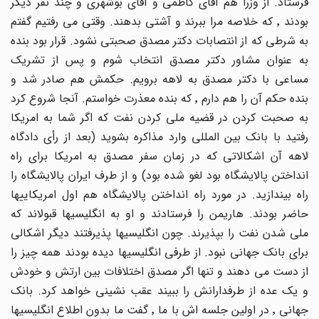
فرستاد. از وزرا هم آقای کاظمی و آقای بوشهری و چند نفر دیگر
بودند ٬ که خلاصه مرا ببرند و آشتی بدهند. وقتی می رفتیم گفتم
به شرطی که از انتصابات دکتر مصدق صحبتی نشود. قرار بود بنده
به عنوان مشاور دکتر مصدق انتخاب شوم و پس از تشریک
مساعی با دکتر مصدق به لاهه برویم. حکمش هم صادر شد و
بنده حکم آن را هم دارم ٬ که بنده معذرت خواستم. آنجا شروع کرد
به صحبت کردن در قضیه ملی کردن نفت که اگر شما به امریکا
رفتید با بانک بین المللی وارد مذاکره بشوید (بعد از رأی دادگاه
لاهه آن اشکالاتی که در زمان سفر مصدق به امریکا برای راه
انداختن پالایشگاه بود لغو شده بود) و از طرف ایران پالایشگاه را
راه بیندازید. در مورد راه انداختن پالایشگاه هم اول امریکاییها
حاضر بودند. هاریمن را فرستادند و او به انگلیسیها قبولاند که
ملی شدن نفت را بپذیرند. چون انگلیسیها پذیرفتند دیگر اشکالی
برای بانک جهانی نبود. از طرفی انگلیسیها دیده بودند همه چیز را
از دست می دهند و تنها اگر مصدق اختلافات بین ارتش و خودش
و یک عده از طرفدارانش را ببیند عقب نشینی خواهد کرد. بانک
جهانی ٬ در اولین جلسه اش با ما ٬ گفت ما بدون اطلاع انگلیسیها