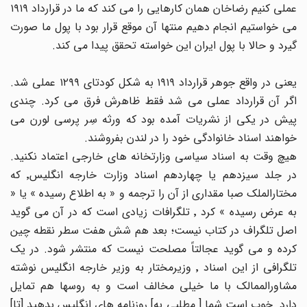
عملی کنیم رضاخان همان کارهایی را می کند که ما در قرارداد ١٩١٩
می خواستیم انجام دهیم منتها آن موقع قرار بود با پول ما صورت
گیرد و حالا با پول ایران این خواسته تحقق پیدا می کند.
یعنی در واقع جوهر قرارداد ١٩١٩ به شکل کودتای ١٢٩٩ عملی شد.
اگر آن قرارداد عملی می شد فقط ظاهرش فرق می کرد. چندی
پیش در یکی از نشریات آمده بود که ورثه سِر پرسی لورن می
خواهند اسناد خانوادگی خود را در لندن بفروشند.
هیچ وقت به اسناد سیاسی وزارتخانه های خارجی اعتماد نکنید.
در جلد سیزدهم یا چهاردهم اسناد وزارت خارجه انگلیس٬ که
مختارالملک صبا مقداری از آن را ترجمه و « به اطلاع رسیده » یا «
به عرض رسیده » کرد ٬ تلگرافات زیادی است که در آن می گوید
اصل تلگراف در کتاب نیست؛ بعد هم شش هفت سطر نقطه چین
کرده و می گوید عجالتاً مصلحت نیست که منتشر شود. در یک
تلگرافی از این اسناد ٬ وزیرمختار به وزیر خارجه انگلیس نوشته
مشاورالممالک با ما خیلی مخالف است و به روسها هم تمایل
دارد. خوب است شما [ مطلبی به] روزنامه های انگلیس بدهید [تا]