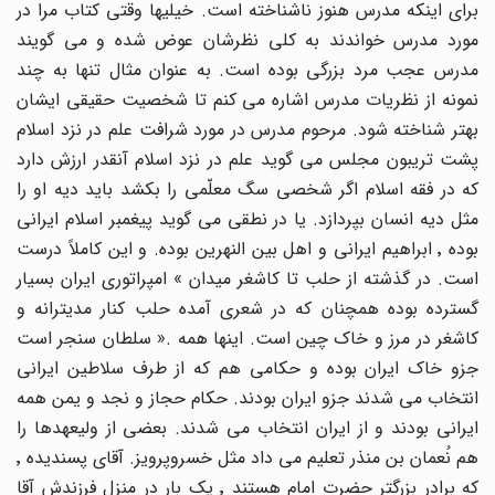
برای اینکه مدرس هنوز ناشناخته است. خیلیها وقتی کتاب مرا در
مورد مدرس خواندند به کلی نظرشان عوض شده و می گویند
مدرس عجب مرد بزرگی بوده است. به عنوان مثال تنها به چند
نمونه از نظریات مدرس اشاره می کنم تا شخصیت حقیقی ایشان
بهتر شناخته شود. مرحوم مدرس در مورد شرافت علم در نزد اسلام
پشت تریبون مجلس می گوید علم در نزد اسلام آنقدر ارزش دارد
که در فقه اسلام اگر شخصی سگ معلّمی را بکشد باید دیه او را
مثل دیه انسان بپردازد. یا در نطقی می گوید پیغمبر اسلام ایرانی
بوده ٬ ابراهیم ایرانی و اهل بین النهرین بوده. و این کاملاً درست
است. در گذشته از حلب تا کاشغر میدان » امپراتوری ایران بسیار
گسترده بوده همچنان که در شعری آمده حلب کنار مدیترانه و
کاشغر در مرز و خاک چین است. اینها همه .« سلطان سنجر است
جزو خاک ایران بوده و حکامی هم که از طرف سلاطین ایرانی
انتخاب می شدند جزو ایران بودند. حکام حجاز و نجد و یمن همه
ایرانی بودند و از ایران انتخاب می شدند. بعضی از ولیعهدها را
هم نُعمان بن منذر تعلیم می داد مثل خسروپرویز. آقای پسندیده ٬
که برادر بزرگتر حضرت امام هستند ٬ یک بار در منزل فرزندش آقا