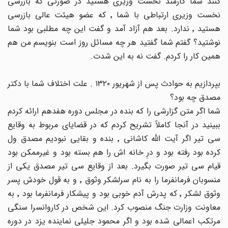
کنند شما کارمند نخست وزیری هستید در صورتی که بازرسی
نخست وزیری ارتباطی با شما ٬ که عضو هیئت عالی بازرسی
هستید ٬ ندارد. بعد هم آزاد آمد و گفت این چه مطلبی بود شما
نوشتید؟ گفتم شما گفتید هر چه مسائل روز است بنویسم من هم
همین کار را کردم. گفت نه به این شدت.
بپردازیم به حوادث پس از شهریور ١٣٢٠ . علت اختلاف شما با دکتر
مصدق چه بود؟
شما اگر متن گزارشی را که بنده در مجلس دوره هفدهم ارائه کردم
ببینید در آنجا کاملاً تشریح کردم که در قضایای مربوط به وقایع
سی تیر اگر آیت الله کاشانی ٬ بنده و بقایی نبودیم مصدق ول
کرده بود رفته بود و درِ خانه اش را هم بسته بود و غیرممکن بود
قیام سی تیر صورت بگیرد. بعد از وقایع سی تیر مصدق یکی از
منسوبان فرمانفرما را به نام سرلشکر وثوق ٬ و به قول خودش پسر
وثوق لشکر ٬ که پدرش آدم خوبی بود و پیشکار فرمانفرما بود ٬ به
معاونت وزارت جنگ منصوب کرد. این شخص در کاروانسرا سنگی
مرتکب اعمالی شده بود و اگر محمود جلیلی نماینده یزد در دوره