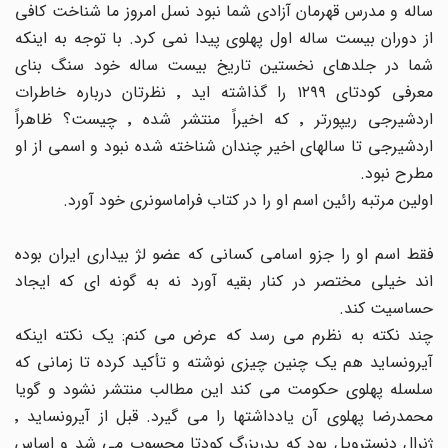
ساله و مدرس قهرمان آزادی شما نبود نسل امروز ما شناخت کافی
از دوران بیست ساله اول پهلوی پیدا نمی کرد. با توجه به اینکه
شما در جلدهای نخستین تاریخ بیست ساله خود سنگ بنای
معرفی کودتای ١٢٩٩ را گذاشته اید ٬ نظرتان درباره خاطرات
اردشیرجی ریپورتر ٬ که اخیراً منتشر شده ٬ چیست؟ ظاهراً
اردشیرجی تا سالهای اخیر چندان شناخته شده نبود و اسمی از او
مطرح نبود.
اولین مرتبه رائین اسم او را در کتاب فراماسونری خود آورد.
فقط اسم او را جزو اسامی کسانی که عضو لژ بیداری ایران بوده
اند خیلی مختصر در کنار بقیه آورد نه به گونه ای که ایجاد
حساسیت کند.
چند نکته به نظرم می رسد که عرض می کنم: یک نکته اینکه
آیرونساید هم یک چنین چیزی نوشته و تأکید کرده تا زمانی که
سلسله پهلوی حکومت می کند این مطالب منتشر نشود و گویا
محمدرضا پهلوی آن یادداشتها را می گیرد. قبل از آیرونساید ٬
ژنرال دنسترویل بود که پدربزرگ کودتا محسوب می شد و اساس