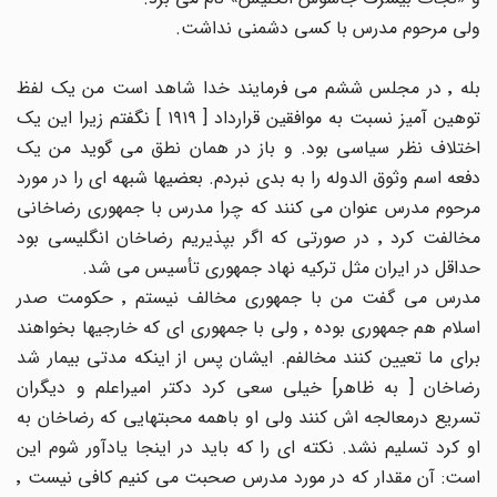
ولی مرحوم مدرس با کسی دشمنی نداشت.
بله ٬ در مجلس ششم می فرمایند خدا شاهد است من یک لفظ
توهین آمیز نسبت به موافقین قرارداد [ ١٩١٩ ] نگفتم زیرا این یک
اختلاف نظر سیاسی بود. و باز در همان نطق می گوید من یک
دفعه اسم وثوق الدوله را به بدی نبردم. بعضیها شبهه ای را در مورد
مرحوم مدرس عنوان می کنند که چرا مدرس با جمهوری رضاخانی
مخالفت کرد ٬ در صورتی که اگر بپذیریم رضاخان انگلیسی بود
حداقل در ایران مثل ترکیه نهاد جمهوری تأسیس می شد.
مدرس می گفت من با جمهوری مخالف نیستم ٬ حکومت صدر
اسلام هم جمهوری بوده ٬ ولی با جمهوری ای که خارجیها بخواهند
برای ما تعیین کنند مخالفم. ایشان پس از اینکه مدتی بیمار شد
رضاخان [ به ظاهر] خیلی سعی کرد دکتر امیراعلم و دیگران
تسریع درمعالجه اش کنند ولی او باهمه محبتهایی که رضاخان به
او کرد تسلیم نشد. نکته ای را که باید در اینجا یادآور شوم این
است: آن مقدار که در مورد مدرس صحبت می کنیم کافی نیست ٬