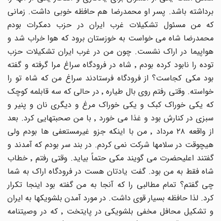
برداشته باشد. پسر او محمدرضا هم حافظه خوبی داشت. زمانی
که من مسئول تشکیلات غرب ایران در حزب دمکرات بودم
محمدرضا شاه می خواست به خوزستان برود که هوا خراب شد و
هواپیما در اراک نشست. چون من در غرب ایران تشکیلات حزب
توده را نابود کرده بودم ٬ شاه در فرودگاه سراغ مرا گرفته و گفته
بود مکی کجاست؟ از فرودگاه فرستادند سراغ من که شاه تو را
خواسته. وقتی رفتم روی بال طیاره ٬ در حالی که سه قابلمه کوچک
که یکی خوراک کبک و یکی خوراک مرغ و دیگری نان و پنیر و
سبزی در کنارش بود و غذا می خورد ٬ با من صحبتهایی کرد. بعد
از واقعه ٢٨ مرداد ٬ من با اینکه جزو غیرمستعفی ها بودم ولی
هیچوقت در سلامها شرکت نمی کردم. در بند سر بودم که آمدند و
گفتند اعلیحضرت می گویند مکی حتماً بیاید. وقتی رفتم ٬ خطاب
شاه فقط به من بود. گفت یادتان هست در فرودگاه اراک به شما
چی گفتم؟ تمام مطالبی را که آنجا به من گفته بود اینجا تکرار
کرد. لذا حافظه بسیار قوی داشت. در مورد آمدن بلشویکها به ایران
و تشکیل محافل مخفی بلشویکی در پایتخت ٬ که در وصیتنامه