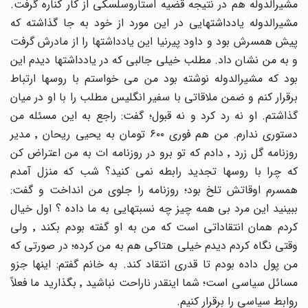
مشیرالدوله هم در نتیجه قضیه استاروسلسکی از کار کناره گرفت.
مشیرالدوله یادداشتهایی در این مورد از خود به جا گذاشته که
پیش همسرش بود و داود پیرنیا این یادداشتها را از مادرش گرفت
و به من نشان داد. مطلب خیلی جالبی که در یادداشتها دیدم این
بود که مشیرالدوله نوشته بود من می خواستم با روسها ارتباط
برقرار کنم و ضمن ملاقاتی با سفیر انگلیس مطلب را با او در میان
گذاشتم. او نه رد کرد و نه قبول؛ گفت: راجع به این مسئله من
دستوری ندارم. من هم فوری ٦٠٠ تومان به یحیی ریحان ٬ مدیر
روزنامه گل زرد ٬ دادم که تو برو در روزنامه ات به من اعتراض کن
که چرا با روسها تجدید رابطه نمی کنید؟ شب که منزل آمدم
همسرم اوقاتش تلخ بود؛ روزنامه را جلوی من انداخت و گفت:
ببینید این مرد بی همه چیز چه نسبتهایی به ما داده ؟ اول خیال
کردم همان انتقاداتی است که من به او گفته بودم بکند ٬ ولی
وقتی نگاه کردم دیدم خیلی هتاکی هم به من کرده؛ در صورتی که
من پول داده بودم تا قدری انتقاد کند. به خانم گفتم: اینها جزو
مسائل سیاسی است؛ شما اینقدر ناراحت نباشید ٬ بگذارید ما فعلاً
روابط سیاسی را برقرار کنیم.