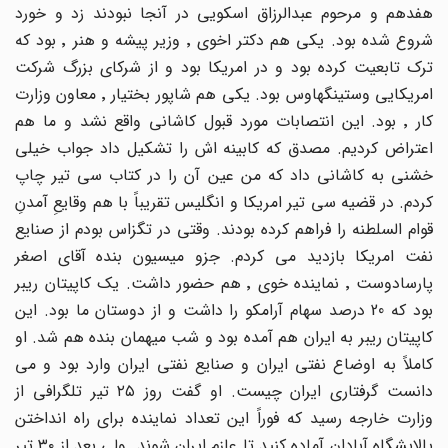
هفدهم و مرحوم عبدالرزاق اسکویی در آنجا نبودند زد و خورد
شروع شده بود. یکی هم دکتر اخوی ٬ وزیر پیشه و هنر ٬ بود که
ترک تابعیت کرده بود و در امریکا بود و از شرکای بزرگ شرکت
امریکایی وستینگهاوس بود. یکی هم شاپور بختیار ٬ معاون وزارت
کار ٬ بود. این انتصابات مورد قبول کاشانی واقع نشد و ما هم
اعتراض کردیم. مصدق که کابینه اش را تشکیل داد جواب خیلی
خشنی به کاشانی داد که من عین آن را در کتاب سی تیر چاپ
کردم. در قضیه سی تیر امریکا و انگلیس تقریباً با هم وقایعِ آمدنِ
قوام السلطنه را فراهم کرده بودند. وقتی در تگزاس بودم از صنایع
نفت امریکا بازدید می کردم. جزو میسیون بنده آقای اصغر
پارسادوست ٬ نماینده خوی ٬ هم حضور داشت. یک کاپیتان ریبر
بود که 20 درصد سهام آرامکو را داشت و از دوستان ما بود. این
کاپیتان ریبر به ایران هم آمده بود و شب میهمان بنده هم شد. او
کاملاً به اوضاع نفتی ایران و صنایع نفتی ایران وارد بود و می
دانست گرفتاری ایران چیست. او گفت روز ٢٥ تیر تلگرافی از
وزارت خارجه رسید که فوراً این تعداد نماینده برای راه انداختن
پالایشگاه آبادان آماده کنید تا عازم ایران شوند. ولی بعد از ٣٠ تیر