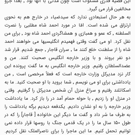
این قضیه قدری مشکوک است چون مدتی با آنها بود ٬ بعداً جزو
مخالفین قرار می گیرد.
به هر حال استبعادی ندارد که سیدضیاء در خارج هم به نحوی
ارتزاق می شده است. امّا در مورد احمد شاه مطلبی را نصرت
السلطنه ٬ که عمو و همبازی و همشاگردی احمد شاه بود ٬ برای من
نقل کرد. او می گفت وقتی فهمیدم انگلیسیها می خواهند احمد
شاه را از سلطنت خلع کنند ما ٬ سران قاجار ٬ جمع شدیم. قرار شد
دو نفر بروند و با وزیر خارجه انگلیس صحبت کنند. من و
عضدالسلطان رفتیم. وزیر خارجه انگلیس به ما گفت پرونده این
کار نزد مدیرکل وزارت خارجه است که فعلاً مرخصی است ٬ من
یادداشتی برای او می نویسم ٬ شما بروید با او صحبت کنید. ما به
اسکاتلند رفتیم و سراغ منزل آن شخص مدیرکل را گرفتیم. وقتی
در منزل او را زدیم ٬ با حوله حمام آمد در را باز کرد. ما یادداشت
وزیر خارجه را به او نشان دادیم. یکدفعه دیدیم برگه یادداشت را
به طرف ما سُر داد و گفت ما دیگر این خانواده [ قاجار] را که در
طول ١٥٠ سال ما را در یک قدمی جنگ با روسها قرار داده نمی
توانیم تحمل کنیم. ما این ماجرا را برای ناصرالملک نقل کردیم.