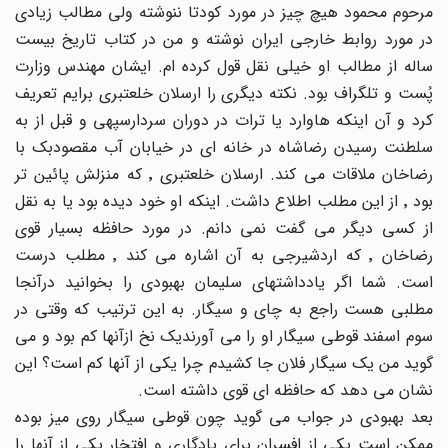
مرحوم محمود هیچ چیز در مورد کودتا ننوشته ولی مطالب زیادی
در مورد روابط خارجی ایران نوشته و من در کتاب تاریخ بیست
ساله از مطالب او خیلی نقل قول کرده ام. ایشان مهندس وزارت
پُست و تلگراف بود. نکته دیگری را ارسلان خلعتبری برایم تعریف
کرد و آن اینکه هاوارد یا ترات در دوران سردارسپهی و قبل از به
سلطنت رسیدن رضاشاه در خانه ای در خیابان آب مقصودبک با
رضاخان ملاقات می کند. ارسلان خلعتبری ٬ که منزلش پائین تر
بود ٬ از این مطلب اطلاع داشت. اینکه او خود دیده بود یا به نقل
از کسی دیگر می گفت نمی دانم. در مورد حافظه بسیار قوی
رضاخان ٬ که اردشیرجی به آن اشاره می کند ٬ مطلب درست
است. شما اگر یادداشتهای سلیمان بهبودی را بخوانید درآنجا
مطلبی هست راجع به چای و سیگار. به این ترتیب که وقتی در
سوم اسفند قوطی سیگار او را می آورندیک نخ ازآنها کم بود و می
گوید من یک سیگار فلان جا کشیدم چرا یکی از آنها کم است؟ این
نشان می دهد که حافظه ای قوی داشته است.
بعد بهبودی در جواب می گوید چون قوطی سیگار روی میز بوده
ممکن است یکی از افسران برای یادگاری و افتخار یکی از آنها را