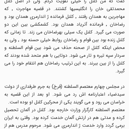
گفت که من کلنل را خیلی تقویت کردم. ولی در اصل کلنل
محمدتقی خان را انگلیسیها کشتند. در قضیه مهاجرت ٬ که
مهاجرین به همدان رفتند ٬ کلنل فرمانده ژ اندارمری همدان بود و
رضاخان ٬ فرمانده آتریاد همدان بود. کشمکشی بین این دو
صورت می گیرد. کلنل یک سیلی بهرضاخان می زند. تا زمانی که
کلنل زنده بود بین قوام و رضاخان روابط خیلی حسنه بود ٬ ولی به
محض اینکه کلنل از صحنه حذف می شود بین قوام السلطنه و
سردار سپه تیره و تار می شود. دوتایی با هم متحد شده بودند که
کلنل را از بین ببرند. به این ترتیب رضاخان هم انتقام خود را می
گیرد.
در مجلس چهارم معتصم السلطنه (فرخ) به جرم طرفداری از دولت
سیدضیاء اعتبارنامه اش رد می شود. او بعد از این قضیه به
خراسان می رود و می گویند یکی از محرکین کلنل او بوده است.
معتصم السلطنه کارگزار وزارت خارجه بود. کلنل در آلمان تحصیل
کرده و مدتی هم در ارتش آلمان خدمت کرده بود. وقتی به ایران
برمی گردد وارد خدمت ژ اندارمری می شود. مرحوم مدرس هم از