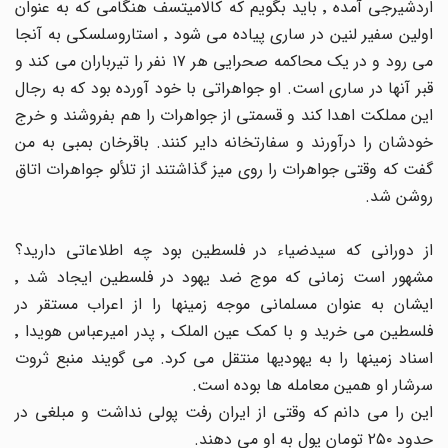
اردشیرجی آمده ٬ باید بگویم که کالامیتسف هنگامی که به عنوان
اولین سفیر لنین در ساری پیاده می شود ٬ استاروسلسکی به آنجا
می رود و در یک محاکمه صحرایی هر ١٧ نفر را تیرباران می کند و
قبر آنها در ساری است. او جواهراتی با خود آورده بود که به رجال
این مملکت اهدا کند و قسمتی از جواهرات را هم بفروشند و خرج
خودشان را درآورند و سفارتخانه دایر کنند. باقرخان بمبی به من
گفت که وقتی جواهرات را روی میز گذاشتند از تلألو جواهرات اتاق
روشن شد.
از دورانی که سیدضیاء در فلسطین بود چه اطلاعاتی دارید؟
مشهور است زمانی که موج ضد یهود در فلسطین ایجاد شد ٬
ایشان به عنوان مسلمانی موجه زمینها را از اعراب مستقر در
فلسطین می خرید و با کمک عین الملک ٬ پدر امیرعباس هویدا ٬
اسناد زمینها را به یهودیها منتقل می کرد. می گویند منبع ثروت
سرشار او همین معامله ها بوده است.
این را می دانم که وقتی از ایران رفت پولی نداشت و مبلغی در
حدود ٢٥٠ تومان پول به او می دهند.