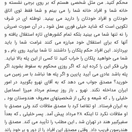
محکم کنید. من مثل شخصی هستم که بر روی برجی نشسته و
خانه شما و افراد خانه شما را می بینم و شما فقط توی اتاق
خودتان و افراد خودتان را دارید می بینید. توطئه ای در شرف
تکوین است که شاید خیلی فوری عمل شود ٬ در آن صورت ضررش
را نه تنها شما می بینید بلکه تمام کشورهای تازه استقلال یافته و
آنها که برای استقلال خود مبارزه می کنند غرامت شما را باید
بپردازند. این افراد حکم پلکان را داشتند تا شما بیایید روی بام ٬ و
شما می خواهید پلکان را خراب کنید تا کسی از این پله بالا نیاید.
ولی فکر این را کرده اید که اگر روزی محکوم به سقوط بشوید اگر
پله باشد عادی می آیید پایین و اگر پله ها نباشد با سر زمین می
خورید؟ مصدق جواب می دهد که به آقای نهرو بگویید در امور
ایران مداخله نکند. نهرو ٬ باز روز بیستم مرداد میرزا اسماعیل
خلیلی را ٬ که شیعه و یکی از شخصیتهای معروف هندوستان بود ٬
به ایران فرستاد. او تقاضا کرد با مصدق ملاقات کند ولی مصدق با
او ملاقات نکرد تا اینکه ٢٨ مرداد پیش آمد. پسر خلیلی ٬ که بعداً
سفیرکبیر هند در تهران شد ٬ این مطلب را تأیید می کند. مصدق را
هندرسون فریب داد. وقتی مصدق این افراد را از دور و بر خود راند