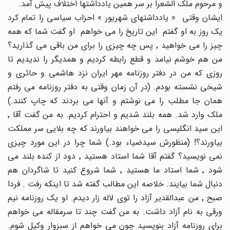
و مرحوم ملک الشعرا بر سر همین یادداشتها اختلاف پیش آمد.
ایشان وقتی « یادداشتهای شهریور » احزاب سیاسی را تمام کرد
یک روز به او گفتم این تاریخ را می خواهم او گفت شما که همه
چیز را می خواهید ٬ پس چه چیزی را برای من باقی می گذارید؟
من هم خوشم نیامد و قطع رابطه کردیم و همدیگر را ندیدیم تا
روزی که من در دفتر روزنامه مهر ایران نزد هاشمی و حائری و
شیخی نشسته بودم. (در آن زمان وقتی به دفتر روزنامه می رفتم
همان جا مطلب را می نوشتم و آنها می بردند که چاپ کنند.)
ملک وارد شد. همه بلند شدیم و احترام کردیم. به من گفت آقا ٬
این سید انگلیسی را می خواهند بیاورند که چه بلایی سر مملکت
بیاورند؟! (منظورش سیدضیاء بود.) شما چرا در این مورد چیزی
نمی نویسید؟ گفتم آقا شما استاد هستید ٬ دود از کنده بلند می
شود ٬ شما استاد ما هستید ٬ شما شروع کنید تا شاگردان هم
دنبال شما بیایند. خلاصه این مطالب گفته شد تا اینکه رفت . فردا
صبح ٬ من عبدالقدیر آزاد را توی لاله زار دیدم. او یک روزنامه نیم
ورقی به نام آزاد داشت. به من گفت چند تا سرمقاله می خواهم
برای روزنامه آزاد بنویسید چون می خواهم از سبزوار وکیل شوم.