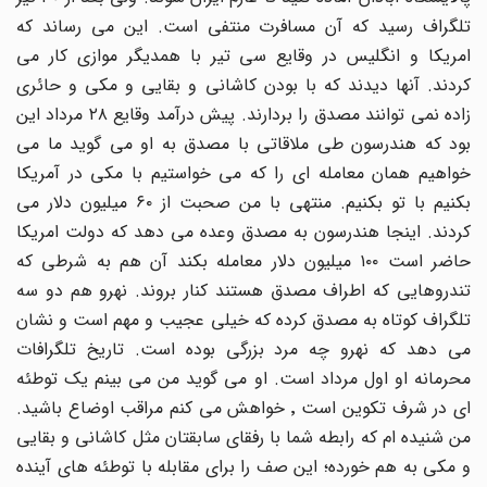
تلگراف رسید که آن مسافرت منتفی است. این می رساند که
امریکا و انگلیس در وقایع سی تیر با همدیگر موازی کار می
کردند. آنها دیدند که با بودن کاشانی و بقایی و مکی و حائری
زاده نمی توانند مصدق را بردارند. پیش درآمد وقایع ٢٨ مرداد این
بود که هندرسون طی ملاقاتی با مصدق به او می گوید ما می
خواهیم همان معامله ای را که می خواستیم با مکی در آمریکا
بکنیم با تو بکنیم. منتهی با من صحبت از ٦٠ میلیون دلار می
کردند. اینجا هندرسون به مصدق وعده می دهد که دولت امریکا
حاضر است ١٠٠ میلیون دلار معامله بکند آن هم به شرطی که
تندروهایی که اطراف مصدق هستند کنار بروند. نهرو هم دو سه
تلگراف کوتاه به مصدق کرده که خیلی عجیب و مهم است و نشان
می دهد که نهرو چه مرد بزرگی بوده است. تاریخ تلگرافات
محرمانه او اول مرداد است. او می گوید من می بینم یک توطئه
ای در شرف تکوین است ٬ خواهش می کنم مراقب اوضاع باشید.
من شنیده ام که رابطه شما با رفقای سابقتان مثل کاشانی و بقایی
و مکی به هم خورده؛ این صف را برای مقابله با توطئه های آینده