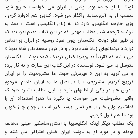
کودتا را او چیده بود. وقتی از ایران می خواست خارج شود
منصب او به آیرونساید واگذار می شود. کتابی هم ادوارد گری ٬
وزیر خارجه انگلیس٬ دارد که به زبان انگلیسی است و بعد به
فرانسه ترجمه شد. مطلب مهمی که در این کتاب دیدم این بود که
بر طبق نظر دولت انگلستان چون نفوذ روسیه در ایران بر اساس
قرارداد ترکمانچای زیاد شده بود ٬ و در دربار محمدعلی شاه نفوذ »
می بینیم که تقریباً به روسها خیلی نزدیک شده بودند ٬ انگلستان
متوسل به می شود. نویسنده در این کتاب این عبارت را به کار برده
و می گوید به این « غیرمرئی جهت ما مشروطیت را در ایران
ترویج کردیم. مشروطیت را در اصل ما به ایران دادیم. مرحوم
مدرس هم در یکی از نطقهای خود به این مطلب اشاره دارد که
وقتی مشروطیت می خواست پا بگیرد ما هنوز استعداد آن را
نداشتیم ولی خیر از هر کسی برسد خیر است ٬ چون چیز خوبی
بود ما هم قبول کردیم.
یک مطلب دیگر اینکه انگلیسیها با استاروسلسکی خیلی مخالف
بودند و در مورد او به دولت ایران خیلی اعتراض می کنند و