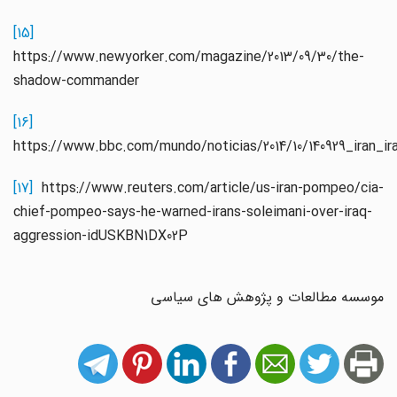
[15]
https://www.newyorker.com/magazine/2013/09/30/the-
shadow-commander
[16]
https://www.bbc.com/mundo/noticias/2014/10/140929_iran
[17]
https://www.reuters.com/article/us-iran-pompeo/cia-
chief-pompeo-says-he-warned-irans-soleimani-over-iraq-
aggression-idUSKBN1DX02P
موسسه مطالعات و پژوهش های سیاسی