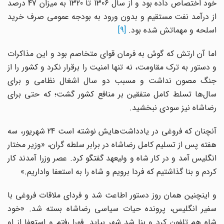
خود اختصاص داده بود و از سال 1306 تا 1320 به میزان 47 درصد
از درآمد نفت مستقیم و بدون ورود به بودجه عمومی صرف خرید
اسلحه و مهماتش شده بود.
[9]
اما آن ارتش که گوش به فرمان قوای متخاصم بود و این مذاکرات
و دستور به ترک مقاومت، نه تنها امنیت را برقرار نکرد و کشور را از
جنگ مصون نداشت و مسبب دو سال اشغال نظامی و برای
سال‌ها تسلط کامل متفقین بر منافع کشور گشت؛ که حتی برای
رضاشاه نیز سودی نبخشید.
آنچنان که فروغی در یادداشت‌هایش نوشته است 24 شهریور، سه
هفته پس از تسلیم کامل رضاشاه در برابر سلطه گران، «وزیر مختار
انگلیس آمد و در کار شاه و ولیعهد گفتگو کرد. عصر وزرا آمدند کار
کردم و بنا گذاشتیم که فردا برویم و شاه را به استعفا واداریم.»
و اینچنین همان روز دستور اطاعت شد و فردای ملاقات فروغی با
سفیر انگلیس، پرونده حیات سیاسی رضاشاه بسته شد. «خود
شاه هم تلفون کرد و بنا شد شهر بیاید. فورا رفتم و استعفا از او