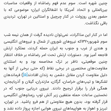
چنین شهره است. سوم عدم فهم رضاشاه از واقعیات مناسبات
بین‌المللی و اتحاد آمریکا با اشغالگران ایران؛ موضوعی که با
حضور بعدی روزولت در کنار چرچیل و استالین در تهران، تردیدی
باقی نگذاشت.
اما در کنار این مذاکرات، نمی‌توان نادیده گرفت از همان نیمه شب
سوم شهریور1320که نیروهای شوروی از شمال و نیروهای انگلیسی
و هندی از غرب و جنوب به ایران حمله کردند، عملکرد ارتش
فاجعه آمیز بود. دستورات ارتش تحت امر رضاشاه بر خلاف انتظار
چنین موقعیتی، ناظر بر ترک مخاصمه بود و به استثنای
مقاومت‌های مختصری در برخی نقاط (که حتی برخی از آنها به
دلیل مقاومت کردن مقابل دشمن به زندان افتادند
[5]
) فرماندهان
لشکرها و تیپ‌های خراسان، گرگان، مازندران، گیلان و آذربایجان،
همگی فرار را برقرار ترجیح دادند. نیروی دریایی جنوب که در
نخستین ساعات حمله متفقین زیر آتش توپ رزمناوهای انگلیسی
قرار گرفته بود، بدون هیچ مقاومتی از هم فرو پاشید. در تهران،
تبریز و اهواز به هواپیماهای نیروی هوایی اجازه پرواز داده نشد و