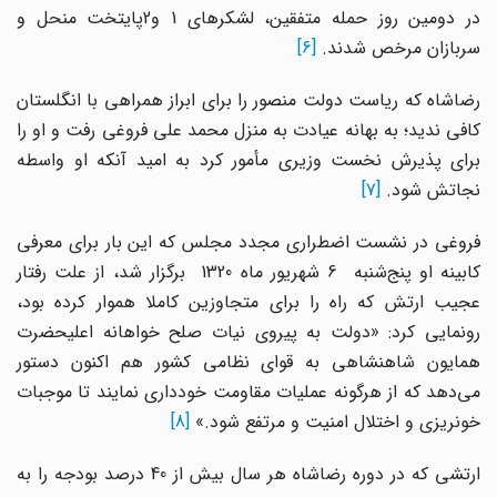
در دومین روز حمله متفقین، لشکرهای 1 و2پایتخت منحل و
سربازان مرخص شدند.
[6]
رضاشاه که ریاست دولت منصور را برای ابراز همراهی با انگلستان
کافی ندید؛ به بهانه عیادت به منزل محمد علی فروغی رفت و او را
برای پذیرش نخست وزیری مأمور کرد به امید آنکه او واسطه
نجاتش شود.
[7]
فروغی در نشست اضطراری مجدد مجلس که این بار برای معرفی
کابینه او پنج‌شنبه 6 شهریور ماه 1320 برگزار شد، از علت رفتار
عجیب ارتش که راه را برای متجاوزین کاملا هموار کرده بود،
رونمایی کرد: «دولت به پیروى نیات صلح خواهانه اعلیحضرت
همایون شاهنشاهى به قواى نظامى کشور هم اکنون دستور
می‌دهد که از هر‌گونه عملیات مقاومت خوددارى نمایند تا موجبات
خونریزى و اختلال امنیت و مرتفع شود.»
[8]
ارتشی که در دوره رضاشاه هر سال بیش از 40 درصد بودجه را به