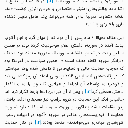
تصویرکردن نقشه جدید خاورمیانه»
[12]
در فایده این طرح با
اشاره به چالش‌های امنیتی، اقتصادی و جریان انرژی نوشت: «یک
نقشه متفاوت تقریباً برای همه می‌تواند یک عامل تغییر دهنده
بازی راهبردی باشد.»
این مقاله دقیقا 6 ماه پس از آن بود که از میان گرد و غبار آشوب
پدید آمده در سوریه، داعش اعلام موجودیت کرده بود؛ بر همین
اساس رایت در تحقق «نقشه خاورمیانه مدرن» معتقد بود «جنگ
ویرانگر سوریه نقطه عطف است.» همین سیاست در آمریکا بود
که موجب حمایت مالی و تسلیحاتی از داعش شده بود، سیاستی
که در رقابت‌های انتخاباتی 2016 از برخی ابعاد آن رمز گشایی شد
و ترامپ به واسطه آن اوباما و هیلاری کلینتون را به بنیانگذار
اعش معرفی کرد
[13]
و پس از آن نیز این ادعا بارها تکرار کرد. اما
جالب‌تر آنکه این حمایت در دروه ترامپ نیز همچنان ادامه یافت؛
زیرا مقامات ارشد پنتاگون و وزارت خارجه آمریکا درباره ضرورت
حمایت از تروریست‌‌های حاضر در سوریه -آنچه در ادبیات رسمی
ورشیان میانه‌رو می‌خواندند- متحد بودند.
[14]
در کنار حمایت