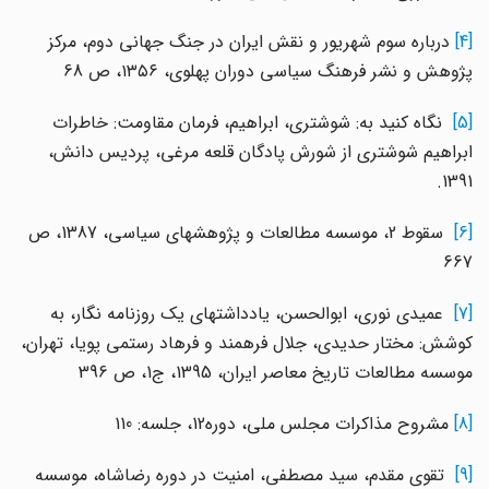
[4]
درباره سوم شهریور و نقش ایران در جنگ جهانی دوم، مرکز
پژوهش و نشر فرهنگ سیاسی دوران پهلوی، ۱۳۵۶، ص 68
[5]
نگاه کنید به: شوشتری، ابراهیم، فرمان مقاومت: خاطرات
ابراهیم شوشتری از شورش پادگان قلعه مرغی، پردیس دانش،
1391.
[6]
سقوط 2، موسسه مطالعات و پژوهشهای سیاسی، 1387، ص
667
[7]
عمیدی نوری، ابوالحسن، یادداشتهای یک روزنامه نگار، به
کوشش: مختار حدیدی، جلال فرهمند و فرهاد رستمی پویا، تهران،
موسسه مطالعات تاریخ معاصر ایران، 1395، ج1، ص 396
[8]
مشروح مذاکرات مجلس ملى، دوره‌12، جلسه: 110
[9]
تقوی مقدم، سید مصطفی، امنیت در دوره رضاشاه، موسسه