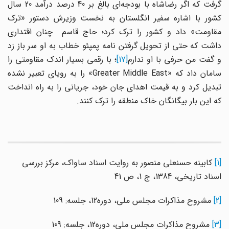
گرفت که اگر رضاشاه با بودجه‌ای بالغ بر 40 درصد درآمد 20 سال
کشور با اشاره سفیر انگلستان به نخست وزیرش دستور «ترک
مقاومت» داد و کشور را ترک کرد؛ حاج قاسم چنان اقتداری
داشت که حتی از تحویل گرفتن نامه پمپئو خطاب به او سر باز زد
و گفت من حرفی با او ندارم
[17]
؛ با رقمی بسیار اندک مقاومتی را
سامان داد که «Greater Middle East» را به رویای تعبیر نشده
تبدیل کرد و به قیمت اهدای جان خود، جریانی را به راه انداخت
که این بار بیگانگان خاک منطقه را ترک کنند.
[1]
کابینه حسنعلی منصور به روایت اسناد ساواک، مرکز بررسی
اسناد تاریخی، 1384، ج 1، ص 41
[2]
مشروح مذاکرات مجلس ملى، دوره‌12، جلسه: 109
[3]
مشروح مذاکرات مجلس ملى، دوره‌12، جلسه: 109