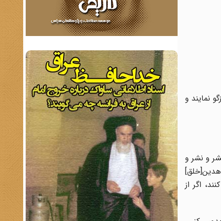
گو نمایند و
و حشر و نشر و
اهدین[خلق]
ن کنند، اگر از