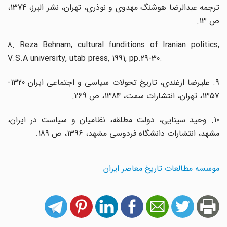
ترجمه عبدالرضا هوشنگ مهدوی و نوذری، تهران، نشر البرز، 1374،
ص 13.
8. Reza Behnam, cultural funditions of Iranian politics,
V.S.A university, utab press, 1991, pp.29-30.
9. علیرضا ازغندی، تاریخ تحولات سیاسی و اجتماعی ایران 1320-
1357، تهران، انتشارات سمت، 1384، ص 269.
10. وحید سینایی، دولت مطلقه، نظامیان و سیاست در ایران،
مشهد، انتشارات دانشگاه فردوسی مشهد، 1396، ص 189.
موسسه مطالعات تاریخ معاصر ایران