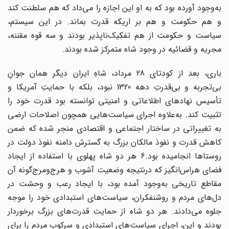
به‌وجود آورده بود که به او این اجازه را می‌داد که هم سلطنت کند
و هم حکومت و هم بر اریکه قدرت بماند. در این سیستم،
سیاست و حکومت از هم تفکیک‌ناپذیر بودند و سه قوه مقننه،
مجریه و قضائیه در وجود شاه متمرکز شده بودند.
باری، بعد از کودتای 28 مرداد، شاهِ ایران دیگر همان جوانِ
بی‌تجربه و بی‌قدرتِ دهه 1320 نبود، بلکه با حمایتِ آمریکا و
تأسیس نهادهای اطلاعاتی و امنیتی توانسته بود قدرت خود را
تثبیت کند. به‌علاوه اجرای سیاست‌هایی همچون اصلاحات ارضی
به تغییراتی در ساختار اجتماعی و اقتصادی منجر شده که ضمن
کاهش قدرت و نفوذ مالکان بزرگ به گسترش دامنه نفوذ دولت در
روستاها انجامیده بود.6 هر دو شاه پهلوی با استفاده از ایجاد
فضای هراس‌انگیز که درنتیجه وضعیت آشوب و هرج‌ومرج‌گونه آن
مقاطع تاریخی به‌وجود آمده بود، با ایجاد رعب و وحشت در
دل‌های مردم و روشنفکران،‌ سیاست‌های استبدادی خود را موجه
جلوه می‌دادند. هر دو شاه از حمایت قدرت‌های بزرگ برخوردار
بودند و این، اجرای سیاست‌های استبدادی و سرکوب مردم را برای