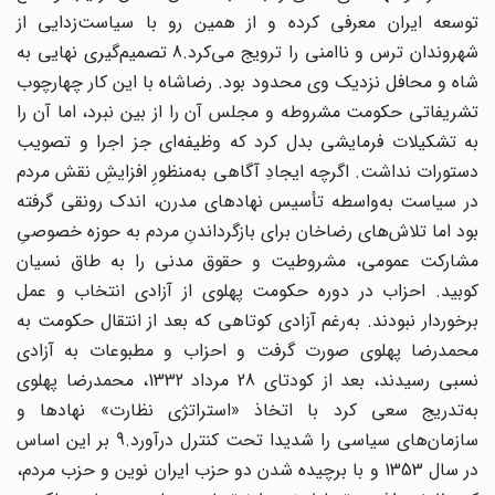
توسعه ایران معرفی کرده و از همین رو با سیاست‌زدایی از
شهروندان ترس و ناامنی را ترویج می‌کرد.8 تصمیم‌گیری نهایی به
شاه و محافل نزدیک وی محدود بود. رضاشاه با این کار چهارچوب
تشریفاتی حکومت مشروطه و مجلس آن را از بین نبرد، اما آن را
به تشکیلات فرمایشی بدل کرد که وظیفه‌ای جز اجرا و تصویب
دستورات نداشت. اگرچه ایجادِ آگاهی به‌منظورِ افزایشِ نقش مردم
در سیاست به‌واسطه تأسیس نهادهای مدرن، اندک رونقی گرفته
بود اما تلاش‌های رضاخان برای بازگرداندنِ مردم به حوزه خصوصیِ
مشارکت عمومی، مشروطیت و حقوق مدنی را به طاق نسیان
کوبید. احزاب در دوره حکومت پهلوی از آزادی انتخاب و عمل
برخوردار نبودند. به‌رغم آزادی کوتاهی که بعد از انتقال حکومت به
محمدرضا پهلوی صورت گرفت و احزاب و مطبوعات به آزادی
نسبی رسیدند، بعد از کودتای 28 مرداد 1332، محمدرضا پهلوی
به‌تدریج سعی کرد با اتخاذ «استراتژی نظارت» نهادها و
سازمان‌های سیاسی را شدیدا تحت کنترل درآورد.9 بر این اساس
در سال 1353 و با برچیده شدن دو حزب ایران نوین و حزب مردم،