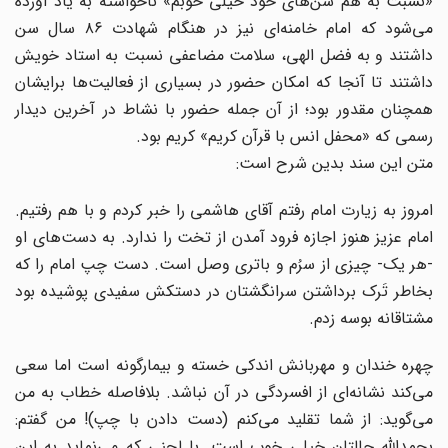
«نسبت به هم سن‌های خود خیلی خوبم» ناخواسته به یاد آورده
می‌شود که امام خامنه‌ای نیز در هنگام شهادت ۸۶ سال سن
داشتند و به فضل الهی، سلامت مضاعفی نسبت به استاد خویش
داشتند تا آنجا که امکان حضور در بسیاری از فعالیت‌ها برایشان
همچنان مقدور بود؛ از آن جمله حضور با نشاط در آخرین دیدار
رسمی که «محفل انس با قرآن کریم»‌ کریم بود.
متن این سند بدین شرح است:
امروز به زیارت امام رفتم آقای هاشمی را خبر کردم و با هم رفتیم.
امام عزیز هنوز اجازه فرود آمدن از تخت را ندارد. به دست‌های او
-هر یک- چیزی از سرُم و باتری وصل است. دست چپ امام را که
بخاطر تَرک برداشتن سرانگشتان در دستکش سفیدی پوشیده بود
مشتاقانه بوسه زدم.
چهره خندان و مهربانش اندکی خسته و بیمارگونه است اما سعی
می‌کند نشانه‌ای از افسردگی در آن نباشد. بلافاصله خطاب به من
می‌گوید: از شما تقلید می‌کنم (دست دادن با چپ)! من گفتم:
بحمدالله حالتان خیلی خوب است. با لحنی که می‌نماید به این