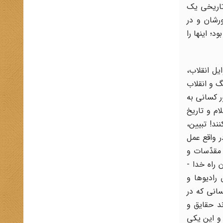
 تاریخی یک
رشان و در
؛ اینها را
یل انقلاب،
گ و انقلاب
ر کسانی به
م و تاریخ
ند! تبیین،
ر واقع عمل
مقدّسات و
 راه خدا -
رادیوها و
سانی که در
د حقایق و
 و این یکی