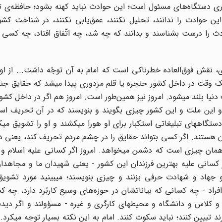
‌کاری دستگاه‌های مسئول است؛ این حوادث نباید کهنه بشود؛ حافظه‌ی
ین حوادث را ندانند، تحلیل نکنند، عمق‌یابی نکنند، در شناخت کشو
ث را درست بشناسند و بدانند که چه شد، چه اتّفاق افتاد، چه کسی بود
نقش فوق‌العاده خطرناکی است که امام به آن توجّه داشت... از اوا
یک وقت در داخل کشور حنجره یا قلم مزدوری پیدا میشد که حقایق جن
دنیا بلند میشود. امروز نیز همین‌طور است. امروز هم اگر در داخل کشو
این ملت و این کشور چیزی بگویند و بنویسند که در آن تحریف اسلا
دستگاههای تبلیغاتی استکبار برای او هورا میکشند و او را تشویق میکن
 هستند. اگر کسی بتواند حقایق را در چشم مردم تحریف کند، یعنی د
 همان چیزی است که دشمن میخواهد. امروز اگر کسانی علیه اسلام و 
کسانی علیه بهترین فرزندان این کشور - یعنی شهیدان ما و مجاهدان
و جهاد و شهادت حرفی بزنند و چیزی بنویسند؛ میبینید مورد تشویق 
فراد - چه کسانی که بیاناتشان در حوزه‌های وسیع کاربُرد دارد، چه ک
و کلاس و دانشگاه و محیطهای کارگری و غیره - مسؤولند و اگر دیدن
د تبیین کنند؛ نباید سکوت کنند. امام به این نکته بسیار توجه میکرد.