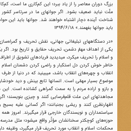
بزرگ دوران معاصر را از یاد ببرد؛ این کم‌کاری ما است، کم
ملّت نباید ضعیف بشود. اگر جوانهای ما در سرتاسر کشور ا
شناخت آینده دچار اشتباه خواهند شد. جوانها باید این حواد
باید جوانها بفهمند.» ۱۳۹۴/۶/۱۸
«در دستگاههای تبلیغاتی جهانی، نقش تحریف و گمراه‌سازی، 
یکی از اهداف مهمّ دشمن، تحریف حقایق و تاریخ بود. اگر 
و اسلام را تحریف میکرد، میدیدید فریادهای تشویق از اطراف 
خاطر خوش کردن دل استکبار و راضی کردن دشمنان اسلام و 
انقلاب و چهره‌های انقلاب باشد، میبینید که در دنیا از طرف 
موضوع بسیار مهمّی است. انسانها تابع بینش و دید خودشان
و بازو و اراده مردم را به سمت گمراهی کشانده است. این
مجاهدتهای این ملت قلم‌فرسایی کنند و چیزی بنویسند؛ اگر 
اظهارنظری کنند و ریشی بجنبانند؛ اگر کسانی علیه بسیج 
سیاستمداران و نویسندگان خارجی قرار میگیرند. امروز همه ا
حوزه‌های کوچکتر سخنانشان مؤثّر واقع میشود؛ مثل مدرسه 
محکمات اسلام و انقلاب مورد تحریف قرار میگیرد، وظیفه دارن