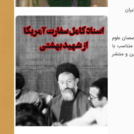
یران
صصان علوم
 متناسب با
ن و منتشر