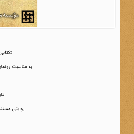
«کتابی 
به مناسبت رونمای
«ای
روایتی مستند