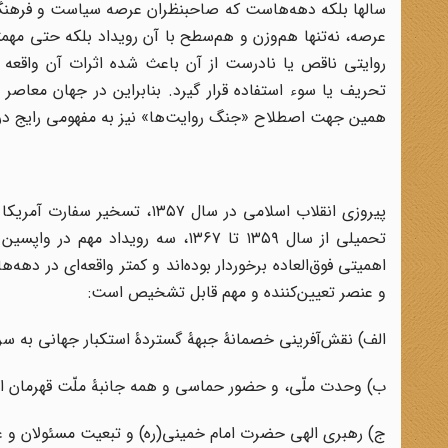
سالها بلکه دهه‌هاست که صاحبنظران عرصه سیاست و فرهنگ برا
عرصه، نه‌تنها هم‌وزن و هم‌سطح با آن رویداد بلکه حتی مهمتر
روایتی ناقص یا نادرست از آن باعث شده اثرات آن واقعه و
تحریف یا سوء استفاده قرار گیرد. بنابراین در جهان معاصر رو
همین جهت اصطلاح «جنگ روایت‌ها» نیز به مفهومی رایج د
تحمیلی از سال ۱۳۵۹ تا ۱۳۶۷، سه رو
اهمیتی فوق‌العاده برخوردار بوده‌اند و کمتر واقعه‌ای در دهه
و عنصر تعیین‌کننده و مهم قابل تشخیص است:
الف) نقش‌آفرینی خصمانۀ جبهۀ گستردۀ استکبار جهانی به سرکر
ب) وحدت ملّی، و حضور حماسی و همه جانبۀ ملّت قهرمان ایر
ج) رهبری الهی حضرت امام خمینی(ره) و تبعیت مسئولان و عم