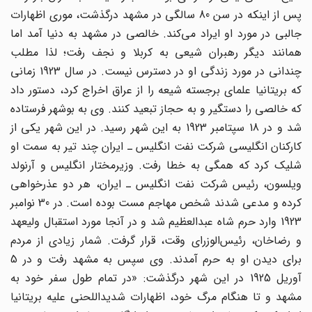
پس از اینکه در سن 80 سالگی در مشهد درگذشت، موری اظهارات
جالبی در مورد او ایراد می‌کند. خالصی در مشهد به دنیا آمد اما
همانند دیگر رهبران شیعی به کربلا و نجف رفت؛ لذا مطلب
چندانی در مورد زندگی او در دسترس نیست. در سال 1923 زمانی
که بریتانیا علمای برجسته شیعه را از عراق اخراج کرد، دستور داد
که خالصی را دستگیر و به حجاز تبعید کنند. وی به بوشهر فرستاده
شد و در 18 سپتامبر 1923 به این شهر رسید. در این شهر یکی از
کارکنان انگلیسی شرکت نفت انگلیس ـ ایران چند تیر به سمت او
شلیک کرد که همگی به خطا رفت. وزیرمختار انگلیس و آرنولد
ویلسون، رئیس شرکت نفت انگلیس ـ ایران، هر دو عذرخواهی
کرده و مدعی شدند شخص مهاجم مست بوده است. در 30 نوامبر
1923 وارد حرم شاه عبدالعظیم شد و در آنجا مورد استقبال ولیعهد
و رضاخان، رئیس‌الوزرای وقت، قرار گرفت. شمار زیادی از مردم
برای دیدن او به حرم آمدند. وی سپس به مشهد رفت و در 5
آوریل 1925 در این شهر درگذشت: «در تمام طول سفر خود به
مشهد و تا هنگام مرگ خود، اظهارات شدید‌اللحنی علیه بریتانیا