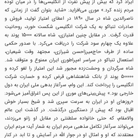
ایراد کرد که بیش از پیش نفرت از انگلیسی‌ها را در میان توده
مردم زنده کرد.» موری می‌افزاید: «شاید بتوان گفت از زمانی که
ناصرالدین شاه در سال 1890 در اعطای امتیاز تولید، فروش و
صادرات تنباکو به یک شرکت انگلیسی شکست خورد، روحانیت
قدرت گرفت. در مقابل چنین امتیازی، شاه سالانه 15000 پوند به
علاوه یک چهارم سود شرکت را دریافت می‌کرد. با صدور حکمی
ساده از طرف حاج‌میرزا‌حسن شیرازی، مجتهد وقت شیعیان،
استعمال تنباکو در سراسر امپراطوری ایران ممنوع و متوقف شد.
شاه سرگردان و وحشت‌زده مجبور شد این امتیاز را لغو کرده و
500000 پوند از بانک شاهنشاهی قرض کرده و خسارت شرکت
انگلیسی را پرداخت کند. این وام، سرآغاز بدهی ملی ایران به دول
خارجی بود.» پیش‌بینی‌های موری از این پس اغراق‌آمیز می‌شود:
«روزهای او در ایران به سرعت سپری شد و شیخ بسیار خوش
اقبال بود که پیش از دستگیری درگذشت. در گذشت این عالم
والامقام، که حتی خانواده سلطنتی در مقابل او زانو می‌زدند،
می‌تواند سرآغاز تکامل مذهبی مردم ایران به شمار آید؛ مردم ایران
معتقدند که او و امثال او در جوار الله در آسایش و تا ابد در کنار