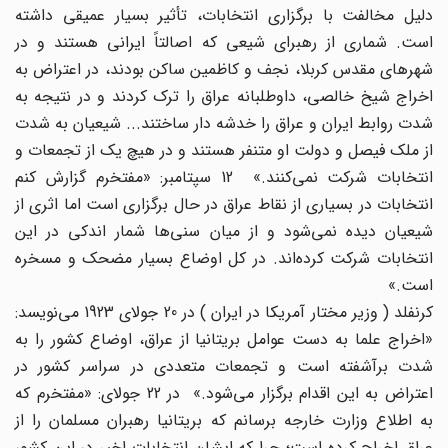
دلیل مخالفت با برگزاری انتخابات، تأثیر بسیار عمیقی داشته
است. شماری از رهبرای شیعی که اصالتاً ایرانی هستند و در
شهرهای مقدس کربلا، نجف و کاظمین ساکن بودند، در اعتراض به
اخراج شیخ خالصی، داوطلبانه عراق را ترک کردند و در نتیجه به
شدت روابط ایران و عراق را خدشه دار ساختند... شیعیان به شدت
از ملک فیصل و دولت او متنفر هستند و در هیچ یک از تجمعات و
انتخابات شرکت نمی‌کنند.» 12 سپتامبر: «مفتخرم گزارش کنم
انتخابات در بسیاری از نقاط عراق در حال برگزاری است اما اثری از
شیعیان دیده نمی‌شود و از میان سنی‌ها شمار اندکی در این
انتخابات شرکت کرده‌اند. در کل اوضاع بسیار مضحک و مسخره
است.»
کرنفلد ( وزیر مختار آمریکا در ایران ) در 20 جولای 1923 می‌نویسد:
«اخراج علما به دست عوامل بریتانیا از عراق، اوضاع کشور را به
شدت برآشفته است و تجمعات متعددی در سراسر کشور در
اعتراض به این اقدام برگزار می‌شود.» در 22 جولای: «مفتخرم که
به اطلاع وزارت خارجه برسانم که بریتانیا رهبران مسلمان را از
عراق اخراج کرده است؛ چرا که ایشان انتخابات اخیر در این کشور