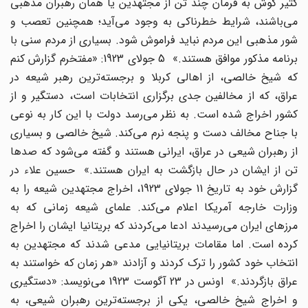
کثیر گوش به فرمان چند تن از مجتهدین یا همان رهبران مذهبی
می‌باشند، شرایط خطرناکی به وجود می‌آید؛ همچنین تعصب و
شور مذهبی این مردم نباید فراموش شود. بسیاری از مردم سنی با
برنامه مذکور موافق هستند.» 5 جولای 1923: «مفتخرم گزارش کنم
که شیخ‌ خالصی، از اهالی کربلا و برجسته‌ترین رهبر شیعه در
عراق، که از مخالفین جدی برگزاری انتخابات است، دستگیر و از
کشور اخراج شده است. به نظر می‌رسد دولت با این کار به نوعی
با جناح مخالف دست و پنجه نرم می‌کند. شیخ خالصی و بسیاری
از رهبران شیعی در عراق، ایرانی هستند و گفته می‌شود که صدها
تن از ایشان در حال بازگشت به ایران هستند.» حسین علاء در
گزارش خود به تاریخ 11 جولای 1923، اخراج مجتهدین شیعه را به
وزارت خارجه آمریکا اعلام می‌کند. علمای شیعه زمانی که به
مرزهای ایران می‌رسیدند ادعا می‌کردند که بریتانیا ایشان را اخراج
کرده است. اما مقامات بریتانیایی مدعی شدند که مجتهدین به
انتخاب خود کشور را ترک کردند و آزادند «هر زمان که خواستند به
عراق بازگردند.» اونس در 23 آگوست 1923 می‌نویسد: «دستگیری
و اخراج شیخ خالصی، یکی از برجسته‌ترین رهبران شیعی، به