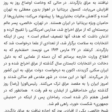
نیافتند به عراق بازگردند. در حالی که وخامت اوضاع روز به روز
افزایش می‌یابد، کنسول بریتانیا در اهواز بدون معطلی به تهران
آمده و کاهش مالیات بختیاری‌ها را پیشنهاد می‌کند؛ بختیاری‌ها از
حامیان ویژه بریتانیا در ایران هستند. در تهران، خالصی، پسر عالم
برجسته‌ای که از عراق اخراج شد، مدارس امریکایی را تقبیح کرده و
اذعان داشت که هدف آنها تضعیف اسلام است.» پس از اینکه
انتخابات به سلامت برگزار شد، از تعدادی از علما درخواست شد که
بازگردند. کرنفلد در 27 مارس 1924 می نویسد: «مفتخرم که به
اطلاع وزارت خارجه برسانم که آن دسته از علمایی که به دلیل
دخالت در انتخابات تابستان سال گذشته از عراق اخراج شده و در
ایران سکنی گزیدند، اکنون به درخواست دولت عراق، به این کشور
باز می‌گردند. آنها در این مدت در شهر مقدس قم ساکن شدند و
امروز ایران را به مقصد عراق ترک می‌کنند. رئیس‌الوزرا (رضا) روز
گذشته برای خداحافظی از ایشان به قم رفت.» همانطور که در
فصل هفتم ذکر شده است، رضاخان پس از اینکه در «جنبش
جمهوری» شکست خورد، راهی قم شد.
شیخ خالصی یکی از افرادی بود که اجازه نیافت به عراق بازگردد.