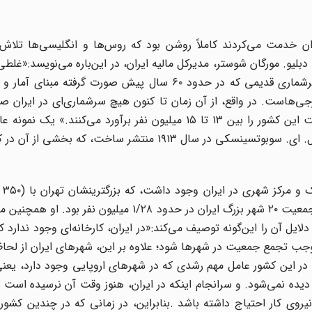
ن خدمت می‌کردند کاملاً روشن بود که روس‌ها و انگلیسی‌ها تلاش م
دبلیو. مورگان شوستر، مدیرکل مالیه ایران، در این‌باره می‌نویسد:«غلط
ایران ارایه شده است؛ به نظر می‌رسد که یک به اصطلاح سرشماری قدیمی که در حدود ۶۰ سال پیش صورت گرف
جی‌هاست. در واقع، از آن زمان تا کنون هیچ سرشماری‌ای در ایران ص
است، ولی اروپاییانی که با اوضاع ایران آشنا هستند جمعیت این کشور را بین ۱۳ تا ۱۵ میلیون نفر برآورد می‌ک
روس‌ها برای کمتر نشان دادنِ جمعیت ایران مقاله‌ای‌ست که ل. ای. سوبوتسینسکی در سال ۱۹۱۳ منتشر ساخت
سوبوتسی
تبریز (با ۳۰۰ هزار نفر) جمعیت بودند. علاوه بر این، مجموع جمعیت ۲۰ شهر بزرگ ایران در حدود ۱/۲۸ م
کل جمعیت حداکثر ۱۲ درصد بود، و دلایل آن را این‌گونه توصیف می‌کند:«در ایران، کارخانه‌ای وجود ندار
وجب تجمع جمعیت در شهرها شود؛ علاوه بر این، شهرهای ایران از لح
ه در این کشور عامل مهم رشدی که در شهرهای اروپایی وجود دارد، یعن
، دیده نمی‌شود. و سرانجام اینکه در ایران، هنوز وقت آن نرسیده است 
روی کار احتیاج داشته باشد .بنابراین، در زمانی که در چندین کشو