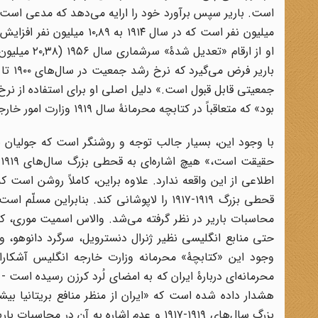
میلیون نفر است که در سال
او از ارقام
بود» که متعاقباً در کتابچه محرمانۀ سال ۱۹۱۹ وزارت امور خارجه دربارۀ ایران وارد شده است.
با وجود این، بسیار جالب توجه و روشنگر است که جولیان ب
قحطی بزرگ ۱۹۱۹-۱۹۱۷ را لاپوشانی کند. بناب
محاسبات باریر در نظر گرفته می‌شد. والاس اسمیت موری، 
حتی منابع انگلیسی نظیر ژنرال دنسترویل، سرگرد دانوهو، و 
وجود این «کتابچۀ» محرمانه وزارت خارجه انگلیس آشکارا
محرمانه‌ای دربارۀ ایران که به امضای لُرد کرزن رسیده است
هشدار داده شده است که «ایران از منظر منافع بریتانیا بی