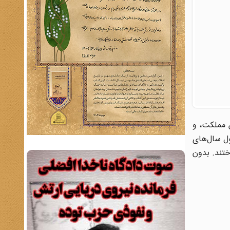
ریخ این مملکت، و
ول سال‌های
ان باختند. بدون