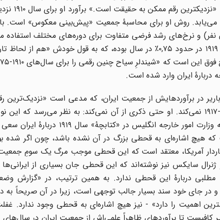
 ۱۹۱۴ به ۱۰,۸۹ میلیون نفر افزایش می‌یابد. روش او برای محاسبۀ جمعیت «پیش‌بینی معکوس» است
 «تعدیل شدۀ» سرشماری سال ۱۹۵۶ (۲۰,۳۸ میلیون نفر) و نرخ‌های رشد فرضی متفاوت برای دوره‌های مختلف استفاد
باریر فرض می‌گیرد که نرخ رشد جمعیت در سال‌های ۱۹۰۰ تا ۱۹۱۹ در حدود ۰,۷۵٪ در سال بوده، که به قول خودش «
اریر در برآوردهایش از جمعیت ایران، که مدعی است «نزدیک‌ترین رق
حقیقت است،» هیچ اشاره‌ای به قحطی بزرگ سال‌های ۱۹۱۹-۱۹۱۷ نمی‌کند. او حتی ذکری از آن نمی‌کند: به نظر می‌رسد 
اطلاعی از این واقعه ندارد. علاوه براین، کاملاً روشن است که وزارت امور خارجه انگلیس
راین مسلّم است که هیچ اشاره‌ای به قحطی بزرگ در آن نشده باشد، چون اگر شده ب
کاردار آمریکا، معتقد است که این قحطی موجب مرگ یک سومِ جمعیت 
ژنرال سایکس نیز نوشته‌اند که این قحطی جان بسیاری از ایرانی‌ها ر
 مطلبی دربارۀ این قحطی ندارد. به همین ترتیب، در «گزارش وضع
 - و در جای خود سند بسیار جالب توجهی است، زیرا در آن صریحاً به د
شترین اهمیت را دارد» - نیز هیچ اشاره‌ای به قحطی وجود ندارد. غف