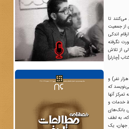
ی‌کنند تا
ی از جمعیت
ته مبنای آمار و ارقام اندکی
ورت نگرفته
نند.» یک نمونه عالی از تلاش
، که بخشی از آن در کتاب [چارلز]
نسکی می‌نویسد که در سال ۱۹۱۰ یک‌صد شهر کوچک و مرکز شهری در ایران وجود داشت، که بزرگترینشان تهران با (۳۵۰ هزار نفر) و
یلیون نفر بود. او همچنین می‌نویسد که
د که تمرکز آنها
اظ خدمات و
ی بانک‌های
که، به لطف
ر جهان، یک