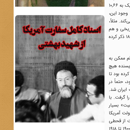
است. باریر سپس برآورد خود را ارایه می‌دهد که مدعی است «نزدیکترین رقم ممکن به حقیقت است.» برآورد او برای سال ۱۹۱۰ نزدیک به ۱۰,۶۶
. با وجود این،
ه می‌کند. مثلاً،
هم از لحاظ تاریخی و هم
جمعیتی قابل قبول است.» دلیل اصلی او برای استفاده از نرخ فوق این است که «شیندلرِ سیاح چنین رقمی را برای سال‌های ۱۹۱۰-۱۸۷۵ ذکر کرده
م ممکن به
که این نویسنده هیچ
 در «کتابچۀ» سال ۱۹۱۹ دربارۀ ایران سعی کرده بود تا
ود، حتماً در
ایران شد.
ا گرفت. با
یت» بسیار
ولت آمریکا
لت از قحطی
بزرگ سال‌های ۱۹۱۹-۱۹۱۷ و عدم اشاره به آن در محاسبات باریر کافیست تا برآوردهای ظاهراً علمی‌اش از جمعیت ایران در سال‌های ۱۹۰۰ تا ۱۹۱۸