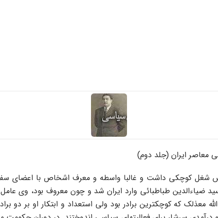
معاصر ایران (جلد دوم)
د ضیاءالدین طباطبائى وارد ایران شد و چون معروف بود، وى عامل س
له معذلک که کوچکترین برادر بود ولى استعداد و ابتکار او بر دو براد
ده و درآمدى سرشار براى فعالیتهاى سیاسى اندوختند. در دوران حکومت