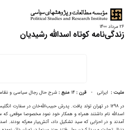
26 مرداد 1400
زندگی‌نامه کوتاه اسدالله رشیدیان
ملیت
:
ایرانی -
قرن
:
14
منبع
:
شرح حال رجال سیاسی و نظامی 
اسدالله نام داشتند همراه و همکار خود نمود مخصوصا موقعى که سی
آمدند و در احزابى که سید تشکیل داد، آتش‌بیار معرکه بودند. اسدال
دنبال تجارت و پیدا کردن پول رفتند چند سینما در تهران دائر نمو