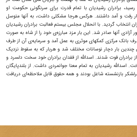
 رسید، برادران رشیدیان با تمام قدرت براى سرنگونى حکومت او
ود و در دربار رفت و آمد داشتند. هرکس هرجا مشکلى داشت، به آنها متوسل
 تهران انتخاب گردید. با انحلال مجلس بیستم فعالبت برادران رشیدیان
 آزادى آنها صادر شد. این بار مزد مبارزه‌ى خود را از شاه به صورت
ز طرف بانک مرکزى کمکهاى موثرى به عمل آمد و سرمایه‌ى آن از طرف
ان چندین بار دچار نوسانات مختلف شد و هربار که به سقوط نزدیک
یریت آن را به عهده مى‌گرفت و در سامان دادن آن تلاش بسیار مى‌کرد. در فاصله‌ى بین سالهاى 50 و 52 دو تن از برادران فوت شدند. اسدالله از فقدان برادران خود سخت دلسرد و
ت. اسدالله رشیدیان به تمام معنا جوانمردى داشت. از بلندپایگان
 آنها را سر و صورت مى‌داد. در بانک او متجاوز از 50 وزیر و سفیر و سپهبد و سرلشکر بازنشسته شاغل بودند و همه حقوق قابل ملاحظه‌اى دریافت