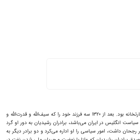
در 1298 در تهران تولد یافت. پدرش حبیب‌الله‌خان در سفارت انگلیس شغل کوچکى داشت و غالبا واسطه و معرف اشخاص با اعضاى سفارتخانه بود. بعد از 1320 سه فرزند خود را که سیف‌الله و قدرت‌الله و
یاست انگلیس در ایران مى‌باشد، برادران رشیدیان به دور او گرد
ر رجحان داشت، امور سیاسى را او اداره مى‌کرد و دو برادر دیگر به
 مصدق برادران رشیدیان که علنا با نهضت و جریان ملى شدن نفت در