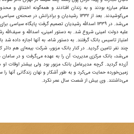
مقام مبارزه بودند و به زندان افتادند و همه‌گونه اختناق و م
مى‌کوشیدند. بعد از 1332 رشیدیان و برادرانش
مى‌شد. در 1339 اسدالله رشیدیان تصمیم گرفت پایگاه 
علیه دولت امینى شروع شد. به دستور امینى، اسدالله و سیف‌الله رشید
امتیاز تاسیس بانک گرفتند. به دستور شاه، به آنها اجازه داده شد 
چند نفر تامین گردید. در کنار بانک مزبور، شرکت بیمه‌اى هم دائ
آزرده گردید. گرچه مدیرعامل بانک مزبور بود ولى بیشتر اوقات او 
مى‌داشتند. وى بیش از شصت سال عمر نکرد.