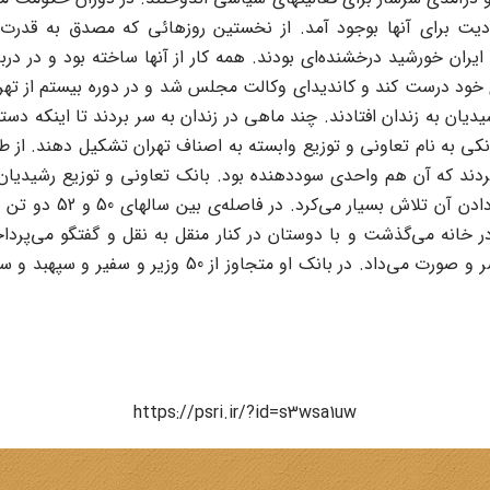
حدودیت براى آنها بوجود آمد. از نخستین روزهائى که مصدق به قدرت
 در صحنه‌ى سیاسى ایران خورشید درخشنده‌اى بودند. همه کار از آنها ساخته ب
سیاسى براى خود درست کند و کاندیداى وکالت مجلس شد و در دوره بیستم از
یان به زندان افتادند. چند ماهى در زندان به سر بردند تا اینکه دستور
بانکى به نام تعاونى و توزیع وابسته به اصناف تهران تشکیل دهند. ا
ر کردند که آن هم واحدى سوددهنده بود. بانک تعاونى و توزیع رشیدی
مى‌شد، بانک مرکزى مد
در خانه مى‌گذشت و با دوستان در کنار منقل به نقل و گفتگو مى‌پرداخ
زمین‌خورده حمایت مى‌کرد و به طور آشکار و نهان زندگانى
https://psri.ir/?id=s3wsa1uw