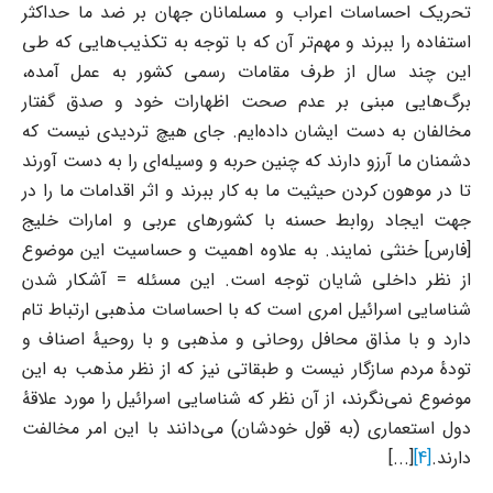
تحریک احساسات اعراب و مسلمانان جهان بر ضد ما حداکثر
استفاده را ببرند و مهم‌تر آن که با توجه به تکذیب‌هایی که طی
این چند سال از طرف مقامات رسمی کشور به عمل آمده،
برگ‌هایی مبنی بر عدم صحت اظهارات خود و صدق گفتار
مخالفان به دست ایشان داده‌ایم. جای هیچ تردیدی نیست که
دشمنان ما آرزو دارند که چنین حربه و وسیله‌ای را به دست آورند
تا در موهون کردن حیثیت ما به کار ببرند و اثر اقدامات ما را در
جهت ایجاد روابط حسنه با کشورهای عربی و امارات خلیج
[فارس] خنثی نمایند. به علاوه اهمیت و حساسیت این موضوع
از نظر داخلی شایان توجه است. این مسئله = آشکار شدن
شناسایی اسرائیل امری است که با احساسات مذهبی ارتباط تام
دارد و با مذاق محافل روحانی و مذهبی و با روحیهٔ اصناف و
تودهٔ مردم سازگار نیست و طبقاتی نیز که از نظر مذهب به این
موضوع نمی‌نگرند، از آن نظر که شناسایی اسرائیل را مورد علاقهٔ
دول استعماری (به قول خودشان) می‌دانند با این امر مخالفت
دارند.
[4]
[...]