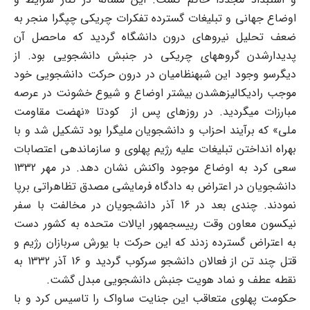
اوضاع جهانی و تبلیغات گسترده تفکرات چریکی چپگرا منجر به
ضعف تحلیل نیروهای درون دانشگاه گردید که ماحصل آن
پدیدارشدن گروه‏های چریکی در جنبش دانشجویی بود. از
دیگرسو وجود این شبه‏نظامیان در درون حرکت دانشجویی خود
موجب رادیکالیزه‏شدن بیشتر اوضاع و شیوع خشونت در عرصه
مبارزات می‏گردید. در روزهای پس از کودتا «نهضت مقاومت
ملی» که برآیند احزاب و دانشجویان ملی‏گرا بود تشکیل شد و با
به‏راه انداختن تبلیغات علیه رژیم پهلوی و سازماندهی اعتصابات
سعی کرد به اوضاع موجود واکنش نشان دهد. در مهر 1332
دانشجویان در اعتراض به دادگاه فرمایشی مصدق تظاهراتی برپا
نمودند. چندی بعد در 16 آذر دانشجویان در مخالفت با سفر
نیکسون معاون وقت رییس‏جمهور ایالات متحده به کشور دست
به اعتراض گسترده زدند که این حرکت با یورش سربازان رژیم و
قتل چند تن از فعالان دانشجو سرکوب گردید و 16 آذر 1332 به
نقطه عطف و نماد هویت جنبش دانشجویی مبدل گشت.
حکومت پهلوی متعاقب این جنایت ساواک را تاسیس کرد و با