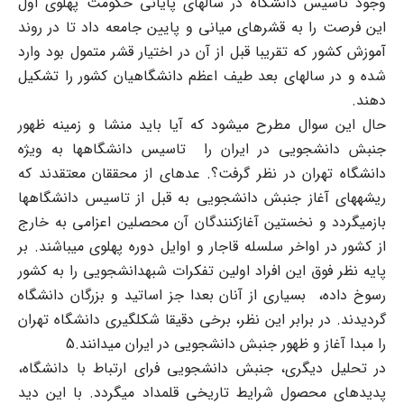
وجود تاسیس دانشگاه در سالهای پایانی حکومت پهلوی اول
این فرصت را به قشرهای میانی و پایین جامعه داد تا در روند
آموزش کشور که تقریبا قبل از آن در اختیار قشر متمول بود وارد
شده و در سالهای بعد طیف اعظم دانشگاهیان کشور را تشکیل
دهند.
حال این سوال مطرح می‏شود که آیا باید منشا و زمینه ظهور
جنبش دانشجویی در ایران را تاسیس دانشگاه‏ها به ویژه
دانشگاه تهران در نظر گرفت؟. عده‏ای از محققان معتقدند که
ریشه‏های آغاز جنبش دانشجویی به قبل از تاسیس دانشگاه‏ها
بازمی‏گردد و نخستین آغازکنندگان آن محصلین اعزامی به خارج
از کشور در اواخر سلسله قاجار و اوایل دوره پهلوی می‏باشند. بر
پایه نظر فوق این افراد اولین تفکرات شبه‏دانشجویی را به کشور
رسوخ داده، بسیاری از آنان بعدا جز اساتید و بزرگان دانشگاه
گردیدند. در برابر این نظر، برخی دقیقا شکل‏گیری دانشگاه تهران
را مبدا آغاز و ظهور جنبش دانشجویی در ایران می‏دانند.5
در تحلیل دیگری، جنبش دانشجویی فرای ارتباط با دانشگاه،
پدیده‏ای محصول شرایط تاریخی قلمداد می‏گردد. با این دید