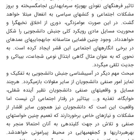
تاثیر فرهنگهای نفوذی به‏ویژه سرمایه‏داری لجام‏گسیخته و بروز
مشکلات اجتماعی و کنشهای سیاسی به انفعال مبتلا خواهد
گشت. در این صورت عوام‏زدگی، دوری از اخلاق نخبه‏گرا و
محوریت مسایل مادی رویکرد کلی جنبش دانشجویی را شکل
خواهدداد. وجود چنین فضایی متاسفانه جابه‏جاییهای عمده‎ای
در برخی انگاره‏های اجتماعی این قشر ایجاد کرده است. به
نحوی که به عنوان مثال گاهی ابتذال نوعی شجاعت، بی‏باکی و
جدیت تلقی می‏گردد.
مبحث مهم دیگر در آسیب‎شناسی جنبش دانشجویی به تفکیک و
تمایز امور صنفی دانشجویان از سایر مقولات بازمی‎‏گردد. هرچند
مسایل و واقعیتهای صنفی دانشجویان نظیر آینده شغلی،
خوابگاه، تغذیه و... بی‏تاثیر در رفتار اجتماعی آن نیست اما
واقعیت این است که دانشجویان نیز همچون سایر اقشار از
مشکلات و نیازهای خاص برخوردارند که تعمیم چنین خواستهای
صنفی و تلاش در جهت کلیت‏دهی به آنان احتمالا منجر به
بهره‏برداریها و کج‏فهمیهایی در محیط پیرامونی خواهدشد.