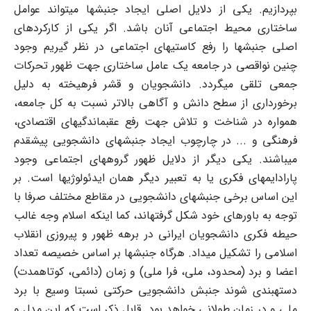
بپردازیم. یکی از دلایل اصلی ایجاد جنبشها می‏تواند عوامل
ساختاری محیط اجتماعی آنان باشد. اگر یکی از کارکردهای
اصلی جنبشها را رفع کاستیهای اجتماعی در نظر گیریم وجود
چنین نواقصی در جامعه یک عامل ساختاری جهت ظهور تحرکات
جمعی تلقی می‏گردد. دانشجویان و قشر فرهیخته به دلیل
برخورداری از سطح دانش و آگاهی بالاتر نسبت به کل جامعه،
همواره در شناخت و تلاش جهت رفع عقب‏ماندگیهای اقتصادی،
فرهنگی و ... در چارچوب ایجاد جنبشهای دانشجویی پیش‏قدم
می‏باشند. یکی دیگر از دلایل ظهور گروه‏های اجتماعی وجود
پارادایمهای فکری یا به تعبیر دیگر همان ایدئولوژیها است. بر
این اساس برخی جنبشهای دانشجویی در مقاطع مختلف صرفا با
توجه به باورهای خود شکل گرفته‏اند، کما اینکه اسلام وجه غالب
حیطه فکری دانشجویان ایرانی در برهه ظهور و پیروزی انقلاب
اسلامی را تشکیل می‏داد. هرگاه جنبشها بر اساس خصیصه تعداد
اعضا و برد (محدود، ملی، فرا ملی) و زمان (دائمی، کوتاه‏مدت)
دسته‏بندی شوند جنبش دانشجویی حرکتی نسبتا وسیع با برد
ملی و در زمان طولانی خواهد بود. قابل ذکر است که این مدل و