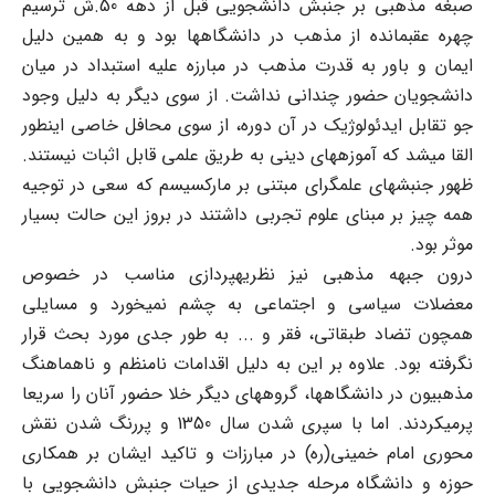
صبغه مذهبی بر جنبش دانشجویی قبل از دهه 50.ش ترسیم
چهره عقب‏مانده از مذهب در دانشگاه‏ها بود و به همین دلیل
ایمان و باور به قدرت مذهب در مبارزه علیه استبداد در میان
دانشجویان حضور چندانی نداشت. از سوی دیگر به دلیل وجود
جو تقابل ایدئولوژیک در آن دوره، از سوی محافل خاصی این‎طور
القا می‏شد که آموزه‏های دینی به طریق علمی قابل اثبات نیستند.
ظهور جنبشهای علم‏گرای مبتنی بر مارکسیسم که سعی در توجیه
همه چیز بر مبنای علوم تجربی داشتند در بروز این حالت بسیار
موثر بود.
درون جبهه مذهبی نیز نظریه‎پردازی مناسب در خصوص
معضلات سیاسی و اجتماعی به چشم نمی‏خورد و مسایلی
همچون تضاد طبقاتی، فقر و ... به طور جدی مورد بحث قرار
نگرفته بود. علاوه بر این به دلیل اقدامات نامنظم و ناهماهنگ
مذهبیون در دانشگاه‏ها، گروه‏های دیگر خلا حضور آنان را سریعا
پرمی‏کردند. اما با سپری شدن سال 1350 و پررنگ شدن نقش
محوری امام خمینی(ره) در مبارزات و تاکید ایشان بر همکاری
حوزه و دانشگاه مرحله جدیدی از حیات جنبش دانشجویی با