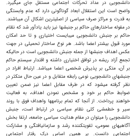
دانشجویی در عداد تحرکات اجتماعی مستقل جای می‏گیرد.
واضح است این استقلال ابعاد گوناگونی دارد که عدم وابستگی
به قدرت و مراکز صرف سیاسی از اصلی‏ترین اشکال آن می‏باشند.
در مقوله ساختارهای حاکم بر جنبشها نیز باید یادآور شد که نظام
حاکم بر جنبش دانشجویی می‏بایست اختیاری و تا حد امکان
مورد قبول بیشتر اعضا باشد. هر نوع ساختار تحمیلی در جهت
عکس اهداف جنبشها از جمله جنبش دانشجویی است در حالی‏که
تجمع آزاد ریشه در توافق اختیاری داشته و اقتدار سیستم حاکم
بر آن، متکی بر پذیرش شخصی اعضا می‏باشد. ارتباط افراد در
جنبشهای دانشجویی نوعی رابطه متقابل و در عین حال متکثر در
نظر گرفته می‏شود که در طرف مقابل اعضا نیز ضمن تعیین
ضوابط حاکم بر خود و مشخص نمودن اهداف، به فعالیت
خواهند پرداخت. از آنجا که تمام برنامه‏ها واهداف فوق با روند
سیر و خط‏مشی کلی نظام سیاسی در ارتباط است، جنبش
دانشجویی را می‏توان در مقام هدایت سیاسی جامعه، ارتقا بخش
آگاهیهای عمومی، تقویت‏کننده رشد و سازمان‎یافتگی و مشارکت
اجتماعی دانست. بر همین اساس درک رفتار اجتماعی