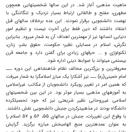
ماهیت مذهبی آغاز شد. در این سالها شخصیتهایی همچون
مطهری، مفتح و طالقانی ارتباط بسیار نزدیک و تنگاتنگی با
نهضت دانشجویی برقرار نمودند. این عده برخلاف سالهای قبل
اعتقاد داشتند که دین فقط برای آخرت نیست و تنظیم امور
دنیایی انسانها نیز از مهم‏ترین اهداف آن به شمار می‏رود. بنابراین
نگرش، اسلام در مسایلی نظیر؛ حکومت، حقوق بشر، زنان،
تکنولوژی و ... حرفهای زیادی برای گفتن دارد و جامعه قرن
بیستمی می‏تواند با ضوابط دینی اداره شود.
معروف‏ترین و بزرگ‏ترین مخالف نظام شاهنشاهی این دوره ـــ
امام خمینی(ره) ـــ نیز آشکارا یک مبارز اسلام‎گرا به شمار می‏رفت
که همین امر در تغییر رویکرد دانشجویان از مکاتب غیراسلامی
به آموزه‏های مذهبی بسیار موثر بود. در این بین شخصیتهای
اسلامی غیرروحانی نظیر شریعتی نیز که خود تحصیل‏کرده
دانشگاه بودند در مذهبی‏‏ترکردن جنبش دانشجویی نقش داشتند.
با وقوع این تغییرات، جنبش در سالهای 55، 56 و 57 اسلام را
به عنوان عمده‏ترین منبع الهام‎بخش مبارزه برگزید. گرایش