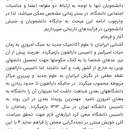
دانشجویان تنها با توجه به ارتباط دو مقوله؛ اعضا و مناسبات
اجتماعی دانشگاه، در بستر زمانی مشخص ممکن می‏باشد، لذا در
چارچوب ادامه این مبحث به جایگاه دانشجویان و جنبش
دانشجویی در فرآیندهای تاریخی می‎پردازیم.
آغاز و فرجام
آشنایی ایرانیان با علوم آکادمیک جدید به سبک امروزی به زمان
حیات امیرکبیر و تاسیس دارالفنون بازمی‏گردد. هرچند پیش از آن
نیز، عده‎ای شخصا یا به کمک حکومتها جهت تحصیل دانشهای
نوین به خارج از کشور رفت و آمد داشتند اما تاسیس دارالفنون
نقطه عطفی در نگرش ایرانیان به علوم جدید و پی‏ریزی مراکز
مربوطه محسوب می‏گردد. در حالی‏که دارالفنون تا حدود زیادی به
دانشگاه‏های بعدی شباهت داشت اما نمی‏توان آن را دانشگاه به
معنای امروزی نامید. مهم‏ترین رویداد بعدی در این روند به
تاسیس دانشگاه تهران در سال 1313 بازمی‏گردد. رضاخان با
تاسیس دانشگاه سعی کرد ابزارهای لازم جهت تحقق سیاست
کلی خویش مبتنی بر تجددگرایی محض را فراهم نماید.4 با این