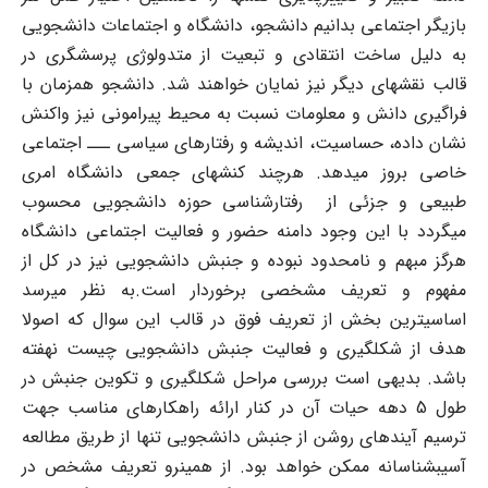
بازیگر اجتماعی بدانیم دانشجو، دانشگاه و اجتماعات دانشجویی
به دلیل ساخت انتقادی و تبعیت از متدولوژی پرسشگری در
قالب نقشهای دیگر نیز نمایان خواهند شد. دانشجو همزمان با
فراگیری دانش و معلومات نسبت به محیط پیرامونی نیز واکنش
نشان داده، حساسیت، اندیشه و رفتارهای سیاسی ـــ اجتماعی
خاصی بروز می‏دهد. هرچند کنشهای جمعی دانشگاه امری
طبیعی و جزئی از رفتارشناسی حوزه دانشجویی محسوب
می‏گردد با این وجود دامنه حضور و فعالیت اجتماعی دانشگاه
هرگز مبهم و نامحدود نبوده و جنبش دانشجویی نیز در کل از
مفهوم و تعریف مشخصی برخوردار است.به نظر می‏رسد
اساسی‏ترین بخش از تعریف فوق در قالب این سوال که اصولا
هدف از شکل‏گیری و فعالیت جنبش دانشجویی چیست نهفته
باشد. بدیهی است بررسی مراحل شکل‏گیری و تکوین جنبش در
طول 5 دهه حیات آن در کنار ارائه راهکارهای مناسب جهت
ترسیم آینده‎ای روشن از جنبش دانشجویی تنها از طریق مطالعه
آسیب‏شناسانه ممکن خواهد بود. از همین‏رو تعریف مشخص در