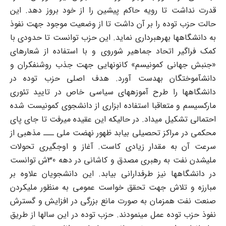
قدرت نداشت تا رویه حاکم پیشین را از خود بروز دهد. این
حالت حزب توده را بر آن داشت تا از وضعیت موجود جهت نفوذ
به دانشگاه‏ها بهره‏برداری نماید. این حزب توانست تا حدودی با
کمک فراگیر اتحاد جماهیر شوروی و با استفاده از شعارهای
«جنبش جهانی کمونیسم» کانونهایی جهت جذب روشنفکران و
دانش‏آموختگان به‎دست آورد. هدف اصلی حزب توده در
دانشگاه‏ها را طرح آموزه‏های سیاسی خاص در تایید تئوری
مارکسیسم و متعاقبا استفاده ابزاری از دانشجوی کمونیست شده
احتمالی تشکیل می‏داد. در حالی‏که این عقیده می‏رفت تا جای پای
محکمی در مراکز تحصیلی بیابد ظهور نهضت ملی ـــ مذهبی از
سرعت آن به مقدار زیادی کاست. آغاز و اوج‏گیری تحولات
ملی‏شدن نفت به رهبری مصدق و کاشانی در دهه 30ش توانست
در دانشگاه‏ها نیز طرفدارانی بیابد. این دانشجویان علاوه بر
مبارزه و تلاش جهت تحقق خواست عمومی به منظور ملی‏کردن
صنعت نفت همزمان به صورت مانع بزرگی در افزایش و گسترش
نفوذ حزب توده عمل می‏نمودند. حزب توده در این سالها از طریق