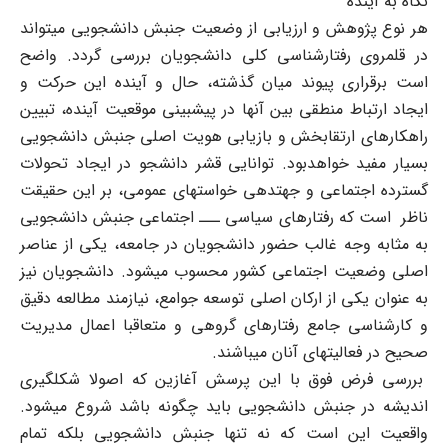
نگاه به آینده
هر نوع پژوهش و ارزیابی از وضعیت جنبش دانشجویی می‏تواند
در قلمروی رفتارشناسی کلی دانشجویان بررسی گردد. واضح
است برقراری پیوند میان گذشته، حال و آینده این حرکت و
ایجاد ارتباط منطقی بین آنها در پیش‏بینی موقعیت آینده، تبیین
راهکارهای ارتقابخش و بازیابی هویت اصلی جنبش دانشجویی
بسیار مفید خواهدبود. توانایی قشر دانشجو در ایجاد تحولات
گسترده اجتماعی و جهت‏دهی خواستهای عمومی، بر این حقیقت
ناظر است که رفتارهای سیاسی ـــ اجتماعی جنبش دانشجویی
به مثابه وجه غالب حضور دانشجویان در جامعه، یکی از عناصر
اصلی وضعیت اجتماعی کشور محسوب می‏شود. دانشجویان نیز
به عنوان یکی از ارکان اصلی توسعه جوامع، نیازمند مطالعه دقیق
و کارشناسی جامع رفتارهای گروهی و متعاقبا اعمال مدیریت
صحیح در فعالیتهای آنان ‏می‏باشند.
بررسی فرض فوق با این پرسش آغازین که اصولا شکل‏گیری
اندیشه در جنبش دانشجویی باید چگونه باشد شروع می‏شود.
واقعیت این است که نه تنها جنبش دانشجویی بلکه تمام