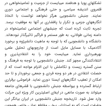
تشکلهای پویا و هدفمند می‏بایست از جزمیت و تمامیت‏خواهی در
قلمروی اندیشه سیاسی و حتی فرهنگی و اجتماعی دوری
نمایند. جنبش دانشجویی هرگز نخواهد توانست با اتخاذ
انگاره‏های جزمی و تکرار یا پافشاری بر آنها به موفقیت برسد.
تجربه ثابت کرده است که جنبشهای اجتماعی تمامیت‏خواه در
دامنه زمانی طولانی، به طور مستمر و فراگیر تاثیرگذار نبوده‏اند.
دانشگاه و دانشجویی که با توجه به ماهیت دانش‏پژوه و برخورد
آکادمیک با مسایل مایل است از چارچوبهای تحلیل علمی
بهره‏برداری نماید. می‏بایست خود را به انتقادپذیری و
انتقادکنندگی مجهز کند. جنبش دانشجویی با توجه به فرهنگ و
سنن گستره زیست و تکاملش با این التزام مواجه است که از
خصلت انتقادی در هر دو وجه فردی و جمعی برخوردار و تا حد
امکان از تعقیب انگاره‏های ایستا دوری نماید. فراموشی برقراری
ارتباط گسترده و بی‏واسطه جنبش دانشجویی با قشرهای جامعه
می‏تواند به صورت مانعی در ایفای اصلی‏ترین کار ویژه این حرکت
وارد عمل شود. تاریخچه جنبش دانشجویی در ایران بیانگر این
حقیقت است که به استثنای برخی مقاطع زمانی خاص همچون