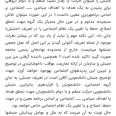
جنبش را می‏توان حرکت یا رفتار نسبتا منظم و با دوام گروهی
برای رسیدن به یک هدف یا اهداف سیاسی ـــ اجتماعی بر
اساس برنامه‎‏ریزی معین دانست.1 در این صورت می‏توان تلاش
سنجیده، مداوم و در عین حال متمرکز یک گروه جهت تحقق
اصلاح، حفظ یا تغییر یک نظام اجتماعی را در تعریف «جنبش»
جای داد. این نکته مهم را نباید از یاد برد که در بیشتر نظرات
موجود از جمله تعریف آنتونی گیدنز بر این اصل که عمل جمعی
جنبشها می‏بایست خارج از محدوده نهادهای رسمی جامعه
صورت گیرد تاکید شده است.2 همچنین نادیده گرفتن مرز بین
جنبش و سازمان در ارائه تعاریف، عواقب ناخوشایندی در توضیح
و تبیین این پدیده‏های اجتماعی به‏وجود خواهد آورد. جهت
توضیح جنبش دانشجویی کافی است در تعریف جنبش، به جای
گروه اجتماعی، دانشجویان را قراردهیم. بنابراین، جنبش
دانشجویی حرکت منظم و با دوام دانشجویان جهت تحقق هدف
یا اهداف سیاسی ـــ اجتماعی بر اساس برنامه معین و در جهت
حفظ، اصلاح و یا تغییر یک نظام اجتماعی خاص خواهد بود.
حال نوبت به آن می‏رسد که به علل و عوامل پیدایش جنبشها