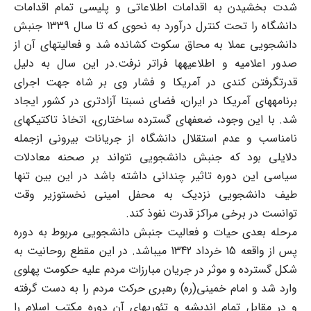
شدت بخشیدن به اقدامات اطلاعاتی و پلیسی تمام اقدامات
دانشگاه را تحت کنترل درآورد به نحوی که تا سال 1339 جنبش
دانشجویی عملا به محاق سکوت کشانده شد و فعالیتهای آن از
صدور اعلامیه و اطلاعیه‏ها فراتر نرفت.در این سال به دلیل
قدرت‏گرفتن کندی در آمریکا و فشار وی بر شاه جهت اجرای
برنامه‏های آمریکا در ایران، فضای نسبتا آزادتری در کشور ایجاد
شد. با این وجود، ضعفهای گسترده ساختاری، اتخاذ تاکتیکهای
نامناسب و عدم استقلال دانشگاه از جریانات بیرونی ازجمله
دلایلی بود که جنبش دانشجویی نتواند بر صحنه معادلات
سیاسی این دوره تاثیر چندانی داشته باشد در این بین تنها
طیف دانشجویی نزدیک به محفل امینی نخست‏وزیر وقت
توانست در برخی مراکز قدرت نفوذ کند.
مرحله بعدی حیات و فعالیت جنبش دانشجویی مربوط به دوره
پس از واقعه 15 خرداد 1342 می‏باشد. در این مقطع روحانیت به
شکل گسترده و موثر در جریان مبارزات مردم علیه حکومت پهلوی
وارد شد و امام خمینی(ره) رهبری حرکت مردم را به دست گرفته
و در مقابل تمام اندیشه و تئوریهای آن دوره مکتب اسلام را