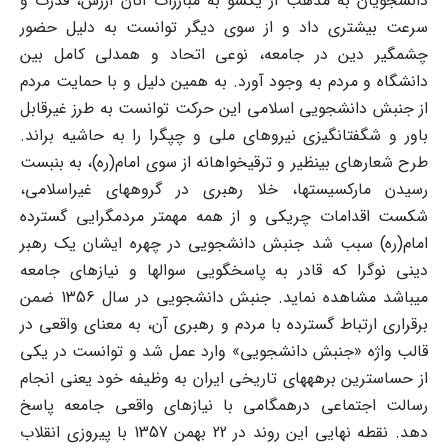
دانشجویان به مذهب از یک‎سو به مبارزات آنان ارزش، قدرت و
سرعت بیشتری داد و از سوی دیگر توانست به دلیل حضور
چشمگیر دین در جامعه، نوعی اتحاد و همدلی کامل بین
دانشگاه و مردم به وجود آورد. به همین دلیل و با حمایت مردم
از جنبش دانشجویی اسلامی این حرکت توانست به طرز غیرقابل
باور و شگفت‎انگیزی نیروهای ملی و چپگرا را به حاشیه براند.
طرح شعارهای بی‏نظیر و ترقی‏خواهانه از سوی امام(ره)، به بن‏بست
رسیدن مارکسیستها، خلا رهبری در گروه‎های غیراسلامی،
شکست اقدامات چریکی و از همه مهم‏تر مردم‏گرایی گسترده
امام(ره) سبب شد جنبش دانشجویی در چهره ایشان یک رهبر
دینی نوگرا که قادر به پاسخگویی سوالها و نیازهای جامعه
می‏باشد مشاهده نماید. جنبش دانشجویی در سال 1356 ضمن
برقراری ارتباط گسترده با مردم و رهبری آن، به معنای واقعی در
قالب واژه «جنبش دانشجویی» وارد عمل شد و توانست در یکی
از حساس‏ترین برهه‏های تاریخی ایران به وظیفه خود یعنی انجام
رسالت اجتماعی درهمگامی با نیازهای واقعی جامعه پاسخ
دهد. نقطه نهایی این روند در 22 بهمن 1357 با پیروزی انقلاب