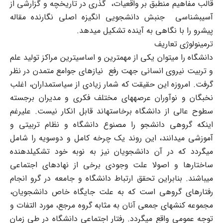
قالب مفاهیم منطبق بر واقعیات، گذری در تاریخچه و گزارشی از
آسیب‏شناسی جنبش دانشجویی انگیزه اصلی نگارنده مقاله
پیش‏رو را با نگاهی به آینده تشکیل می‏دهد.
ترمینولوژی تعاریف
دانشگاه را می‏توان یکی از مهم‏ترین و اساسی‏ترین مراکز تولید علم
و تربیت نیروی انسانی جهت رفع نیازهای جوامع متمدن در نظر
گرفت. امروزه این حقیقت که شمار زیادی از سیاستمداران، اغلب
نخبگان و نوآوران عرصه‏های مختلف فکری و مدیران برجسته
سطوح عالی از دانشگاه برخاسته‏اند قابل انکار نیست. علیرغم
اینکه گروهی دانشجو را مصنوع دانشگاه و نظام تربیتی و
آموزشی می‏دانند، این روند یک چرخه کامل و دوسویه را شامل
می‏گردد که در آن دانشجویان نیز به نوبه خود تشکیل‏دهنده
ساختارها و اصولا علت وجودی برخی از نهادهای اجتماعی
می‏باشند. بنابراین تحقق ارتباط دانشگاه و جامعه در گرو انجام
رفتارهای گروهی است که به علت جایگاه خاص دانشجویان،
مجموعه کنشهای جمعی آنان به مثابه گروه مرجع، مورد التفات و
توجه عمومی واقع می‏گردد. رفتار اجتماعی دانشگاه در طی زمان