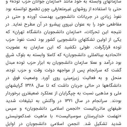
سازمانهای وابسته به خود مانند «سازمان جوانان حزب توده» و
حتی با استفاده از روشهای غیرمتعارفی چون تطمیع توانسته بود
نفوذ زیادی در جریانات دانشجویی به‎دست آورده و حتی در
مقاطعی خود را به عنوان نیروی پیشرو در آن مطرح نماید. در
نتیجه این تحرکات، «سازمان دانشجویان دانشگاه تهران» که
یکی از اولین تشکلهای دانشجویی کشور بود تحت نفوذ حزب
توده قرارگرفت. طولی نکشید که این سازمان به عضویت
«اتحادیه بین‏المللی دانشجویان» که کاملا وابسته به بلوک شرق
بود درآمد و عملا سازمان دانشجویان به ابزار حزب توده مبدل
گشت که سرانجام پس از مواجهه دولت وقت و حزب توده،
منحل و به فعالیت زیرزمینی روی آورد. وضعیت فوق در
دانشگاه‎ها در حالی جریان داشت که تا سال 1328 گرایشهای
ملی و مذهبی نسبت به چپگرایان از عملکرد ضعیف‏تری برخوردار
بودند. سرانجام در سال 1321 در واکنش به تبلیغات شدید
طیفهای ماتریالیست «انجمن اسلامی دانشجویان» و سپس
«نهضت خداپرستان سوسیالیست» با ماهیت ضدکمونیستی
شدید تشکیل شد. انجمن اسلامی دانشجویان در اوایل