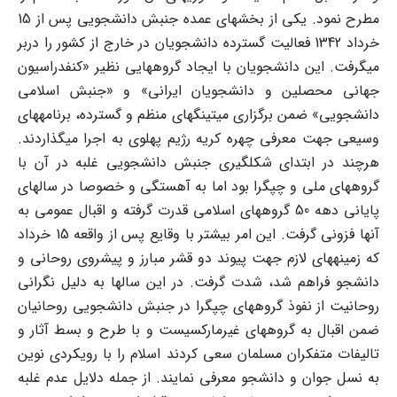
مطرح نمود. یکی از بخشهای عمده جنبش دانشجویی پس از 15
خرداد 1342 فعالیت گسترده دانشجویان در خارج از کشور را دربر
می‏گرفت. این دانشجویان با ایجاد گروه‏هایی نظیر «کنفدراسیون
جهانی محصلین و دانشجویان ایرانی» و «جنبش اسلامی
دانشجویی» ضمن برگزاری میتینگهای منظم و گسترده، برنامه‏های
وسیعی جهت معرفی چهره کریه رژیم پهلوی به اجرا می‏گذاردند.
هرچند در ابتدای شکل‏گیری جنبش دانشجویی غلبه در آن با
گروه‏های ملی و چپگرا بود اما به آهستگی و خصوصا در سالهای
پایانی دهه 50 گروه‏های اسلامی قدرت گرفته و اقبال عمومی به
آنها فزونی گرفت. این امر بیشتر با وقایع پس از واقعه 15 خرداد
که زمینه‏های لازم جهت پیوند دو قشر مبارز و پیشروی روحانی و
دانشجو فراهم شد، شدت گرفت. در این سالها به دلیل نگرانی
روحانیت از نفوذ گروه‏های چپگرا در جنبش دانشجویی روحانیان
ضمن اقبال به گروه‏های غیرمارکسیست و با طرح و بسط آثار و
تالیفات متفکران مسلمان سعی کردند اسلام را با رویکردی نوین
به نسل جوان و دانشجو معرفی نمایند. از جمله دلایل عدم غلبه