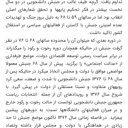
تداوم یافت. گرچه طیف غالب در جنبش دانشجویی در دو سال
نخست بیشتر در فکر تحکیم پایه‏ها و تحقق شعارهای اصلی
انقلاب بود اما در سالهای 59 تا 68 به دلیل بروز جنگ و تهدیدات
عمده امنیتی جنبش با کاستن از فعالیتهای سیاسی بر استقلال
کشور تاکید داشت.
در دوره بعدی که می‏توان آن را محدوده سالهای 68 تا 76 در نظر
گرفت جنبش در حالی‏که همچنان دوره رخوت و رکود را می‏گذراند
در برابر سیاست رسمی توسعه اقتصادی دولت، موضع طرفداری
از «عدالت اجتماعی» را برگزید. پیش از سال 68 جنبش معمولا
مواضعی موافق با دولت و مجلس اتخاذ می‏کرد در حالی‏که پس از
سال 68 تا 1376 جنبش دانشجویی با شدت و ضعف، سعی کرد
رویه‏های متفاوت و نسبتا مستقلی از دولت در پیش گیرد. با
شروع سال 1376 و رویدادهای آن از جمله انتخابات ریاست
جمهوری جنبش دانشجویی توانست از حالت رخوت و رکود خارج
و بر میزان فعالیتهای دانشگاه‏ها نسبت به دوره‏های پیشین
بیفزاید. در فاصله زمانی سال 1376 تاکنون موضع جنبش تا حد
زیادی در هماهنگی با دولت و مجلس قرار داشته وتضاد