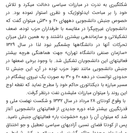
شکل‏گیری به ندرت در مبارزات سیاسی دخالت می‏کرد و تلاش
خود را بر مباحث ایدئولوژیک و نظری استوار نموده بود. در
خصوص جنبش دانشجویی دهه‏های 20 و 30ش می‏توان گفت که
دانشجویان غیرچپگرا در مقایسه با طرفداران حزب توده، ضعف
تشکیلاتی و سازماندهی بیشتری داشتند و به همین دلیل میزان
تحرکات آنها در دانشگاه‏ها چشمگیر نبود لذا در سال 1329
«سازمان صنفی دانشگاه تهران» جهت هماهنگی هرچه بیشتر
فعالیتهای این دانشجویان تشکیل شد. با وجود برخی ضعفها در
جنبش دانشجویی مانند نفوذ حزب توده در آن، این جنبش تا
حدودی توانست در دهه 20 و 30 به صورت یک نیروی پیشگام در
مسیر مبارزه با دیکتاتوری حاکم خود را مطرح نماید که نقطه اوج
این روند را می‏توان مبارزات ملی‏شدن نفت درنظر گرفت.
با وقوع کودتای 28 مرداد در سال 1332 و شکست نهضت ملی و
قدرت‏گیری بیشتر شاه دوره جدیدی از فعالیتهای دانشجویی آغاز
شد که می‏توان آن را دوره «خشونت بار» فعالیتهای جنبش نامید.
پس از کودتا فضای نسبی آزادیهای سیاسی تعطیل و جو اختناق
و استبداد مجددا حاکم گشت. این مساله در کنار شرایط و