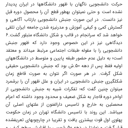
حرکت دانشجویی ناگهان با ظهور دانشگاه‏ها در ایران پدیدار
نشده است و حتی نمی‏توان به‏طور قطع آن را محصول دوره قبل
نیز دانست. در این صورت جنبش دانشجویی بازتاب آگاهی و
گسترش کمی و کیفی آموزش و مدرنیزه‏ شدن جامعه ایران تلقی
خواهد شد که سرانجام در قالب و شکل دانشگاه متبلور گشت.6
دیدگاهی نیز در این خصوص وجود دارد که ظهور جنبش
دانشجویی را با مقوله طبقات اجتماعی مرتبط می‏داند و معتقد
است؛ به دلیل عدم حضور طبقه پایین و متوسط در دانشگاه‏های
اولیه فقط پس از دهه 50.ش بود که جنبش دانشجویی حقیقی
شکل گرفت. در هر صورت اگر نتوان به صورت قاطع زمان
شکل‏گیری جنبش دانشجویی در ایران و علل ظهور آن را برشمرد
می‏توان چنین گفت که؛ تفکرات شبیه به جنبش دانشجویی از
اواخر دوره قاجار به شکل ضعیف و محدود وجود داشته که اعزام
محصلین به خارج و تاسیس دارالفنون از علتهای اصلی آن
می‏باشد. این روند با تاسیس دانشگاه تهران در زمان حکومت
پهلوی اول قوت بیشتری یافت و تقریبا در چارچوبهای تعریف‏شده‏
قرار گرفت و نهایتا در دهه 50 شمسی با افزایش سطح کیفی و