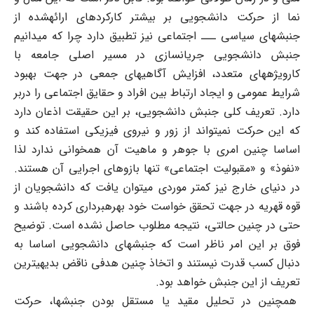
نما از حرکت دانشجویی بر بیشتر کارکردهای ارائه‏شده از
جنبشهای سیاسی ـــ اجتماعی نیز تطبیق دارد چرا که می‏دانیم
جنبش دانشجویی جریان‏سازی در مسیر اصلی جامعه با
کارویژ‏ه‏های متعدد، افزایش آگاهیهای جمعی در جهت بهبود
شرایط عمومی و ایجاد ارتباط بین افراد و حقایق اجتماعی را دربر
دارد. تعریف کلی جنبش دانشجویی، بر این حقیقت اذعان دارد
که این حرکت نمی‏تواند از زور و نیروی فیزیکی استفاده کند و
اساسا چنین امری با جوهر و ماهیت آن همخوانی ندارد لذا
«نفوذ» و «مقبولیت اجتماعی» تنها بازوهای اجرایی آن هستند.
در دنیای خارج نیز کمتر موردی می‏توان یافت که دانشجویان از
قوه قهریه در جهت تحقق خواست خود بهره‏برداری کرده باشند و
حتی در چنین حالتی، نتیجه مطلوب حاصل نشده است. توضیح
فوق بر این امر ناظر است که جنبشهای دانشجویی اساسا به
دنبال کسب قدرت نیستند و اتخاذ چنین هدفی ناقض بدیهی‏ترین
تعریف از این جنبش خواهد بود.
همچنین در تحلیل مقید یا مستقل بودن جنبشها، حرکت