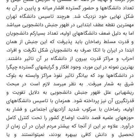
تعداد دانشگاه‏ها و حضور گسترده اقشار میانه و پایین در آن به
شکل نهایی خود نزدیک شد. هرچند تاسیس دانشگاه تهران
مهم‏ترین نقطه عطف ابتدایی در ظهور جنبش دانشجویی می‏باشد
اما به دلیل ضعف دانشگاه‏های اولیه، تعداد بسیارکم دانشجویان
و قدرت مسلط رضاخان باید پذیرفت که این جنبش از همان
ابتدا در ایران با اتکا صرف به دانشجویان شکل نگرفت و افراد،
احزاب و مراکز قدرت بیرون از دانشگاه بر آن تاثیر داشتند.
بهترین نمونه در این مورد، وجود افکار و گرایشهای گسترده چپ‏گرا
در دانشگاه‏ها بود که بیانگر تاثیر نفوذ مراکز وابسته به بلوک
شرق به شمار می‏رفت. به نظر می‏رسد لازم است در مبحث
ریشه‏یابی علل ظهور جنبش دانشجویی به دلایل تقویت و
قدرت‏گیری آن نیز پرداخته شود. همزمان با تاسیس دانشگاه‏های
اولیه، رضاخان با سرکوب شدید آزادیهای اجتماعی و فشار به
حوزه‎‏های علمیه قصد داشت اوضاع کشور را تحت کنترل کامل
درآورد. علاوه بر این از آنجا که بیشتر مردم ایران در آن زمان از
تحصیل و دانش کافی بی‎بهره بودند، نمی‏توانستند و یا