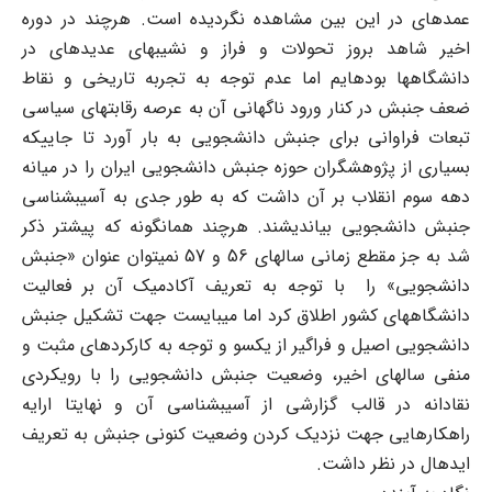
عمده‏ای در این بین مشاهده نگردیده است. هرچند در دوره
اخیر شاهد بروز تحولات و فراز و نشیبهای عدیده‏ای در
دانشگاه‏ها بوده‏ایم اما عدم توجه به تجربه تاریخی و نقاط
ضعف جنبش در کنار ورود ناگهانی آن به عرصه رقابتهای سیاسی
تبعات فراوانی برای جنبش دانشجویی به بار آورد تا جایی‏که
بسیاری از پژوهشگران حوزه جنبش دانشجویی ایران را در میانه
دهه سوم انقلاب بر آن داشت که به طور جدی به آسیب‏شناسی
جنبش دانشجویی بیاندیشند. هرچند همان‎گونه که پیشتر ذکر
شد به جز مقطع زمانی سالهای 56 و 57 نمی‏توان عنوان «جنبش
دانشجویی» را با توجه به تعریف آکادمیک آن بر فعالیت
دانشگاه‏های کشور اطلاق کرد اما می‏بایست جهت تشکیل جنبش
دانشجویی اصیل و فراگیر از یک‏سو و توجه به کارکردهای مثبت و
منفی سالهای اخیر، وضعیت جنبش دانشجویی را با رویکردی
نقادانه در قالب گزارشی از آسیب‏شناسی آن و نهایتا ارایه
راهکارهایی جهت نزدیک کردن وضعیت کنونی جنبش به تعریف
ایده‎ال در نظر داشت.