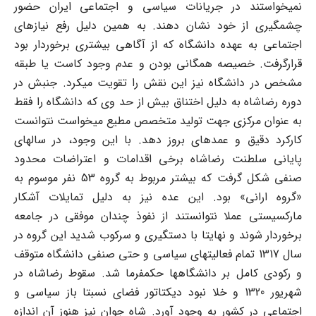
نمی‏خواستند در جریانات سیاسی و اجتماعی ایران حضور
چشمگیری از خود نشان دهند. به همین دلیل رفع نیازهای
اجتماعی به عهده دانشگاه که از آگاهی بیشتری برخوردار بود
قرارگرفت. خصیصه همگانی بودن و عدم وجود کاست یا طبقه
مشخص در دانشگاه نیز این نقش را تقویت می‏کرد. جنبش در
دوره رضاشاه به دلیل اختناق بیش از حد وی که دانشگاه را فقط
به عنوان مرکزی جهت تولید متخصص مطیع می‏خواست نتوانست
کارکرد دقیق و عمده‏ای بروز دهد. با این وجود، در سالهای
پایانی سلطنت رضاشاه برخی اقدامات و اعتراضات محدود
صنفی شکل گرفت که بیشتر مربوط به گروه 53 نفر موسوم به
«گروه ارانی» بود. این عده نیز به دلیل تمایلات آشکار
مارکسیستی عملا نتوانستند از نفوذ چندان موفقی در جامعه
برخوردار شوند و نهایتا با دستگیری و سرکوب شدید این گروه در
سال 1317 تمام فعالیتهای سیاسی و حتی صنفی دانشگاه متوقف
و رکودی کامل بر دانشگاه‏ها حکمفرما شد. سقوط رضاشاه در
شهریور 1320 و خلا نبود دیکتاتور فضای نسبتا باز سیاسی و
اجتماعی در کشور به وجود آورد. شاه جوان نیز هنوز آن اندازه