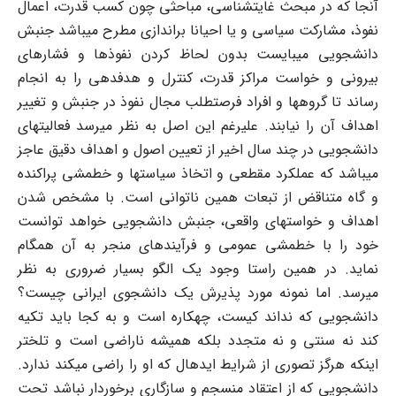
آنجا که در مبحث غایت‏شناسی، مباحثی چون کسب قدرت، اعمال
نفوذ، مشارکت سیاسی و یا احیانا براندازی مطرح می‏باشد جنبش
دانشجویی می‏بایست بدون لحاظ کردن نفوذها و فشارهای
بیرونی و خواست مراکز قدرت، کنترل و هدف‏دهی را به انجام
رساند تا گروه‎ها و افراد فرصت‏طلب مجال نفوذ در جنبش و تغییر
اهداف آن را نیابند. علیرغم این اصل به نظر می‏رسد فعالیتهای
دانشجویی در چند سال اخیر از تعیین اصول و اهداف دقیق عاجز
می‏باشد که عملکرد مقطعی و اتخاذ سیاستها و خط‏مشی پراکنده
و گاه متناقض از تبعات همین ناتوانی است. با مشخص شدن
اهداف و خواستهای واقعی، جنبش دانشجویی خواهد توانست
خود را با خط‏مشی عمومی و فرآیندهای منجر به آن همگام
نماید. در همین راستا وجود یک الگو بسیار ضروری به نظر
می‏رسد. اما نمونه مورد پذیرش یک دانشجوی ایرانی چیست؟
دانشجویی که نداند کیست، چه‏کاره است و به کجا باید تکیه
کند نه سنتی و نه متجدد بلکه همیشه ناراضی است و تلخ‏تر
اینکه هرگز تصوری از شرایط ایده‏ال که او را راضی می‏کند ندارد.
دانشجویی که از اعتقاد منسجم و سازگاری برخوردار نباشد تحت