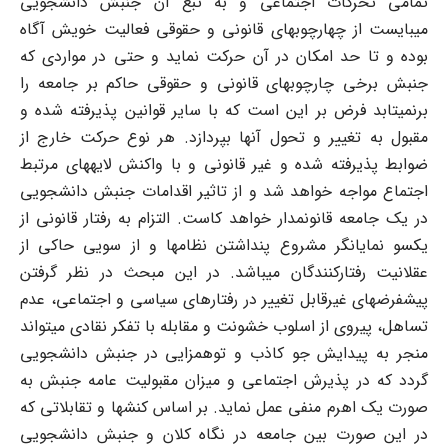
تمامی تحرکات اجتماعی و به تبع آن جنبش دانشجویی
می‏بایست از چهارچوبهای قانونی و حقوقی فعالیت خویش آگاه
بوده و تا حد امکان در آن حرکت نماید و حتی در مواردی که
جنبش برخی چارچوبهای قانونی و حقوقی حاکم بر جامعه را
برنمی‏تابد فرض بر این است که با سایر قوانین پذیرفته شده و
مقبول به تغییر و تحول آنها بپردازد. هر نوع حرکت خارج از
ضوابط پذیرفته شده و غیر قانونی و با واکنش لایه‏های مرتبط
اجتماع مواجه خواهد شد و از تاثیر اقدامات جنبش دانشجویی
در یک جامعه قانونمدار خواهد کاست. التزام به رفتار قانونی از
یک‏سو نمایانگر مشروع پنداشتن نظامها و از سویی حاکی از
عقلانیت رفتارکنندگان می‏باشد. در این مبحث در نظر گرفتن
پیش‏فرضهای غیرقابل تغییر در رفتارهای سیاسی و اجتماعی، عدم
تساهل، پیروی از اسلوب خشونت و مقابله با تفکر نقادی می‏تواند
منجر به پیدایش جو کاذب و توهم‏زایی در جنبش دانشجویی
گردد که در پذیرش اجتماعی و میزان مقبولیت عامه جنبش به
صورت یک اهرم منفی عمل نماید. بر اساس کنشها و تقابلاتی که
در این صورت بین جامعه در نگاه کلان و جنبش دانشجویی