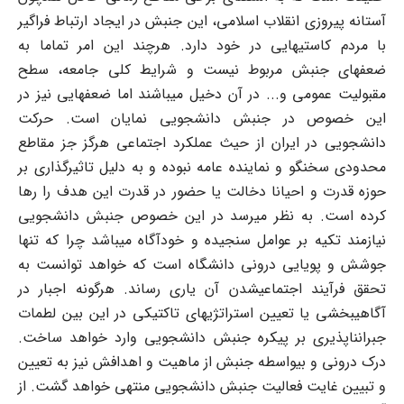
آستانه پیروزی انقلاب اسلامی، این جنبش در ایجاد ارتباط فراگیر
با مردم کاستیهایی در خود دارد. هرچند این امر تماما به
ضعفهای جنبش مربوط نیست و شرایط کلی جامعه، سطح
مقبولیت عمومی و... در آن دخیل می‎‏باشند اما ضعفهایی نیز در
این خصوص در جنبش دانشجویی نمایان است. حرکت
دانشجویی در ایران از حیث عملکرد اجتماعی هرگز جز مقاطع
محدودی سخنگو و نماینده عامه نبوده و به دلیل تاثیرگذاری بر
حوزه قدرت و احیانا دخالت یا حضور در قدرت این هدف را رها
کرده است. به نظر می‏رسد در این خصوص جنبش دانشجویی
نیازمند تکیه بر عوامل سنجیده و خودآگاه می‏باشد چرا که تنها
جوشش و پویایی درونی دانشگاه است که خواهد توانست به
تحقق فرآیند اجتماعی‏شدن آن یاری رساند. هرگونه اجبار در
آگاهی‎بخشی یا تعیین استراتژیهای تاکتیکی در این بین لطمات
جبران‏ناپذیری بر پیکره جنبش دانشجویی وارد خواهد ساخت.
درک درونی و بی‏واسطه جنبش از ماهیت و اهدافش نیز به تعیین
و تبیین غایت فعالیت جنبش دانشجویی منتهی خواهد گشت. از