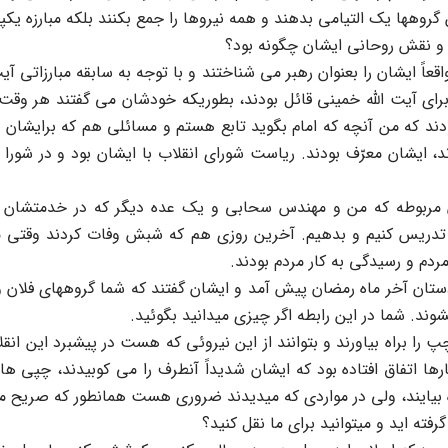
 گروهها یک التیامی بدهند و همه نیروها را جمع بکنند بلکه مبارزه 
ی و نقش روحانی ایشان چگونه بود؟
عاً ایشان را بعنوان رهبر می شناختند و با توجه به سابقه مبارزاتی آی
ای آیت الله خمینی قائل بودند، بطوریکه خودشان می گفتند هر وقت 
 بودند که من آنچه که امام بگوید تابع هستم و مسائلی هم که برایشا
د، ایشان معرّف بودند. ریاست شورای انقلاب با ایشان بود و در شورا
مربوطه که من و مهندس سحابی و یک عده دیگر که در خدمتشان بود
ر تدریس کنیم و بدهیم. آخرین روزی هم که شبش وفات کردند وقتی 
ردم و رسیدگی به کار مردم بودند.
تان آخر ماه رمضان پیش آمد و ایشان گفتند که شما گروههای فلان و ب
ند. شما در این رابطه اگر چیزی میدانید بگوئید.
ا براه بیاورند و بتوانند از این نیروئی که هست در پیشبرد این انقل
ها اتفاق افتاده بود که ایشان شدیداً آنطرف را می کوبیدند، چپی ها
براه بیایند، ولی در مواردی که میدیدند ضروری هست همانطور که صریح می
فته اید و میتوانید برای ما نقل کنید؟