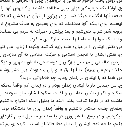
س: روش بحث مرحوم طالقانی با گروههای چپی و انحرافی و التقاط
ج: اولاً اینکه درباره گروههای چپی مطالعه داشتند و کتابهای آنها ر
ضعف آنها انگشت میگذاشت و در پرتوی از قرآن در بخشی که تکال
نیست، برای اینکه آنها معتقدند که برای رسیدن به هدف مشروع از 
برویم شهر شراب بفروشیم و بعد پولش را خیرات به مردم بی بضاعت
و از اینکه جوانها به دام آنها بیفتند جلوگیری میکرد.
س: نقش ایشان را در مبارزه علیه رژیم گذشته چگونه ارزیابی می کنی
ج: نقش ایشان با انجمن اسلامی و حرکت اسلامی که آن سازمان راب
مرحوم طالقانی و مهندس بازرگان و دوستانش باتفاق مطهری و دیگران ک
حالا داریم می بینیم) لذا آنها ارتباط و پلی زده بودند بین قشر روشن
س: شما که با ایشان در زندان بودید چه خاطراتی دارید؟
ج: من چندین بار با ایشان زندان بودم و در زندان آدم واقعاً محک
میکرد و اگر زندانبان زندانیان را اذیت میکرد ایشان جلو میرفتن
داشت که در کارها شرکت بکند. البته ما بدلیل اینکه احتیاج داشتیم 
رمضان جلسه مستمر داشتیم و واقعاً زندان برای ما دانشگاه بود.
میکردیم. و در جمع ما هر روزی دو یا سه نفر مسئول انجام کارهای ز
بکنم، ما هم فقط ایشان را بدلیل مطالعاتشان استثناء کرده بودیم که