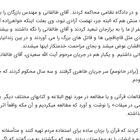
ه قصر بردند و در دادگاه نظامی محاکمه کردند. آقای طالقانی و مهندس بازرگ
 هم که البته جزء نهضت آزادی نبود، وی بعلت اینکه خواهرزاده آق
از ما را به برازجان تبعید کردند و آقای طالقانی را نگه داشتند و بیشتر 
عادی مثل قاچاقچی ها و قاتل های بزرگ را می آوردند و در بین زندانی
اخلاقشان عوض میشد و بجای مزاحمت خدمتکار اینها میشدند.
ی داشتیم. و یکبار هم در جریان مرحوم آیت الله سعیدی، آقای طالقان
برادر خانومم) سر جریان طاهری گرفتند و سه سال محکوم کردند که 
ودم.
لعات قرآنی و یا مطالعه در مورد نهج البلاغه و کتابهای مختلف دیگر. 
ر میقات» را نوشت و آورد که مطالعه میکردیم و آن مکه واقعاً اثر
ذاشته.
د که قرآن را بزبان ساده برای استفاده مردم تهیه کنند و متأسفانه ن
و ایشان را به بیمارستان بردند. بعد که برگشتند به من گفتند که اگ