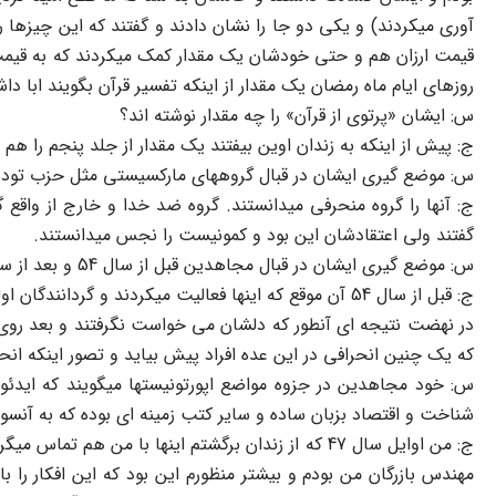
آوری میکردند) و یکی دو جا را نشان دادند و گفتند که این چیزها 
قیمت ارزان هم و حتی خودشان یک مقدار کمک میکردند که به قیمت ارز
روزهای ایام ماه رمضان یک مقدار از اینکه تفسیر قرآن بگویند ابا داشت
س: ایشان «پرتوی از قرآن» را چه مقدار نوشته اند؟
ج: پیش از اینکه به زندان اوین بیفتند یک مقدار از جلد پنجم را هم 
س: موضع گیری ایشان در قبال گروههای مارکسیستی مثل حزب توده
ج: آنها را گروه منحرفی میدانستند. گروه ضد خدا و خارج از واقع گرا
گفتند ولی اعتقادشان این بود و کمونیست را نجس میدانستند.
س: موضع گیری ایشان در قبال مجاهدین قبل از سال 54 و بعد از سال 54 چگونه بود؟
ج: قبل از سال 54 آن موقع که اینها فعالیت میکردند و گ
در نهضت نتیجه ای آنطور که دلشان می خواست نگرفتند و بعد روی آورد
که یک چنین انحرافی در این عده افراد پیش بیاید و تصور اینکه انحر
شناخت و اقتصاد بزبان ساده و سایر کتب زمینه ای بوده که به آنسوی
ج: من اوایل سال 47 که از زندان برگشتم اینها با 
مهندس بازرگان من بودم و بیشتر منظورم این بود که این افکار را 