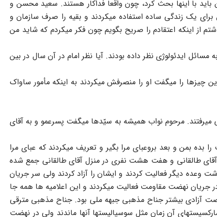
اید با اینها بحث کرد، چون واقعاً فداکار هستند. سعید محسن و
 برای یک زندگی ساده استفاده میکردند و بقیه را صرف سازمان و
اشتم از اینکه اعتقادم را صریح بگویم چون فکر میکردم که شاید من
سائل ایدئولوژی نظر داده بودند. آیا نظر امام در آن سال در بین
 این چیزها را میگفت او را منصرفش میکردند به اینکه مأمور ساواک
انی میرفتند. مرحوم نواب همیشه به سیّدها میگفت پسرعمو و به آقای
 بده بمن و بعد بروعبای مرا بگیر و تعریف میکردند که عبای مرا
زل آقای طالقانی و هفت هشت نفری در منزل آقای طالقانی جمع شده
شت وعده دیگر فعالیت کردند و ایشان را آزاد کردند ولی سر جریان
 در جریان نهضت مقاومت فعالیت میکردند و این اعلامیه ها همه جا
ضت آزادی بیشتر جناح مذهبی جبهه ملی بود. جناح مذهبی مترقی
 مارکسیستهای آن زمان مثل سوسیالیستها آنها ماندند ولی در نهضت