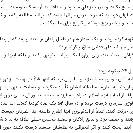
را جمع بکنند و این چیزهای موجود را حداقل به آن سبک بنویسند و من
ان دربیاید که در دسترس جوانها باشد که بتوانند مطالعه بکنند و کتا
ند و بیشتر نهج البلاغه و تاریخ برای ما میگفتند.
تهیه کرده بودند و یک مقدار هم در داخل زندان نوشتند و بعد که از زندا
 و چریک های فدائی خلق چگونه بود؟
ئی میدانستند، ولی برای اینکه بتوانند نفوذی بکنند و بلکه اینها را ب
ردانندگان اولیه شان مرحوم حنیف نژاد و سایرین بود که اینها قبلاً در نهضت آز
ند به مبارزه مسلحانه ایشان تأیید میکردند و حمایت جدی از اینها می
اف از اسلام آنهم اسلام همراه با مبارزه مسلحانه تصور آن خیلی برای 
س: خود مجاهدین در جزوه مواضع اپورتونیستها میگویند که ای
 حرکت کنند. طبعاً از ایدئولوژی آنها اطلاع داشته اید. نظرتان چیست؟
من هم تماس میگرفتند و حنیف نژاد و بدیع زادگان و سعید محسن خیلی علاقه به 
با اینها بحث کنند و اگر انحرافی به نظرشان میرسد درست بکنند چون ا