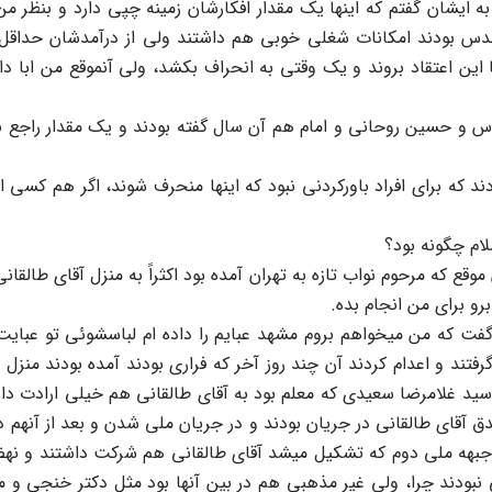
شان گفتم که اینها یک مقدار افکارشان زمینه چپی دارد و بنظر من ب
 مهندس بودند امکانات شغلی خوبی هم داشتند ولی از درآمدشان حداقل
 این اعتقاد بروند و یک وقتی به انحراف بکشد، ولی آنموقع من ابا د
س و حسین روحانی و امام هم آن سال گفته بودند و یک مقدار راجع به م
دند که برای افراد باورکردنی نبود که اینها منحرف شوند، اگر هم کسی
ام چگونه بود؟
وقع که مرحوم نواب تازه به تهران آمده بود اکثراً به منزل آقای طالق
رو برای من انجام بده.
 که من میخواهم بروم مشهد عبایم را داده ام لباسشوئی تو عبایت را
رفتند و اعدام کردند آن چند روز آخر که فراری بودند آمده بودند من
 سید غلامرضا سعیدی که معلم بود به آقای طالقانی هم خیلی ارادت دا
صدق آقای طالقانی در جریان بودند و در جریان ملی شدن و بعد از آنهم
بهه ملی دوم که تشکیل میشد آقای طالقانی هم شرکت داشتند و نه
بی نبودند چرا، ولی غیر مذهبی هم در بین آنها بود مثل دکتر خنجی و