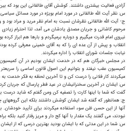
آزادی فعالیت بیشتری داشتند. کوشش آقای طالقانی این بود که بین
س: نظر آیت الله طالقانی در مورد امام بویژه در مورد مسائل سیاس
ج- آیت الله طالقانی نظرشان نسبت به امام نظر مرید و مراد بود و واق
مرحوم کاشانی و جریان مصدق یادشان می آمد، لذا احترام زیادی بر
نیروی امام قدرت میگیرم و دوباره برمیگردم و بارها هم ابراز کرده
انقلاب و پیش از آن عده ای را که به آقای خمینی معرفی کرده بودن
نیابت جلسات شورای انقلاب را اداره میکردند.
در مجلس خبرگان هم که در خدمت ایشان بودیم در آن کمیسیون 
کمیسیون عقب نیفتد و بتوانیم این اصول قانون اساسی را سریعت
میکردند کار فلانی را درست کن و تا آخرین لحظه به فکر خدمت به م
س: ایشان در آخرین سخنرانیشان در عید فطر پارسال که جریان کردس
گفت که شما با اینها کارت را تصفیه کن ومن گفتم که شاید درست بشو
ج: همانطور که گفته شد ایشان کوشش داشتند بلکه این گروههای چپ ر
آنها از این حسن ظن سوء استفاده میکردند برای تأیید خودشان. بار
نبودند، می گفتند یک مقدار با آنها کج دار و مریز رفتار کنید بلکه 
س: شما در این مدتی که با ایشان بودید بهترین درسی که از ایشان گر