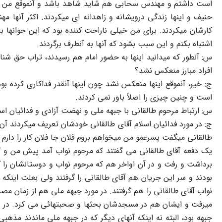
است داشتم و مهندس سحابی هم شاید شاهد باشد و آنموقع من به ای
حنیف و اینها زندگی درویشانه و زاهدانه ای میکردند. اکثر آنها
کارشان میکردند. برای من خیلی ناراحت کننده بود که این جوانها با
اشتباه بکنم و این سبب بشود که آنها به آنطرف برگردند.
س: آنطور که میدانید اینها به حضور امام هم رسیدند، تراب حق شنا
افراد مبارز منعکس نشد؟
ج: خیر، آنموقع اینها منعکس نشد چون اینها آنقدر فداکاری کرده بو
است و چنین چیزی را اصلاً باور نمی کردند.
س: ارتباط مرحوم طالقانی با جبهه ملی و نهضت آزادی و فدائیان اسل
ج: در مورد فدائیان اسلام آقای طالقانی خودشان تعریف میکردند آن م
طالقانی میگفت پسرعمو من میخواهم بروم فلان جا فلان کار را دارم ب
یک دفعه آقای طالقانی می گفتند که مرحوم نواب آمد پیش من و گفت
برداشت و رفت و در آن اواخر هم که مرحوم نواب و دوستانشان را گ
بودند و سر این جریان هم آقای طالقانی را گرفتند ولی بعلت اینکه
نواب آقای طالقانی را هم گرفتند. در مورد جبهه ملی هم از زمان م
میرفت و ایشان هم در مسجدشان بحثها و صحبتهائی می کرد. در ج
جبهه بود، البته نه اینکه آنهای دیگر که در جبهه ملی ماندند مذه