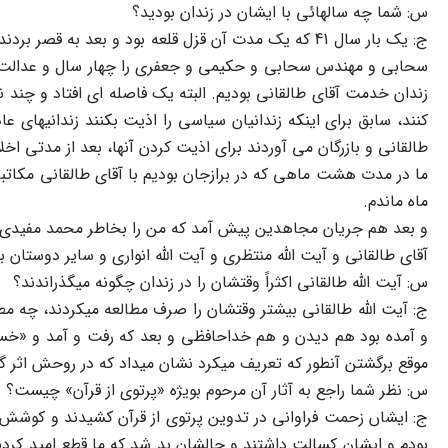
س: شما چه سالهائی با ایشان در زندان بودید؟
ج: یک بار سال 41 که یک مدت آن قزل قلعه بود و بعد ب
سحابی و مهندس سحابی و حکیمی و جعفری را چهار سال و عدالت منش
زندان خدمت آقای طالقانی بودیم. البته یک فاصله ای افتاد و چند نفر 
کنند، سابق برای اینکه زندانیان سیاسی را اذیت بکنند زندانیهای 
طالقانی و بازرگان می آوردند برای اذیت کردن آنها، بعد از مدتی 
ما در مدت هشت ماهی که در برازجان بودیم با آقای طالقانی مکاتبان
ماه ماندم.
و بعد هم جریان مجاهدین پیش آمد که من را بخاطر محمد مفیدی (
آقای طالقانی و آیت الله منتظری و آیت الله انواری و سایر دوستان ب
س: آیت الله طالقانی اکثراً وقتشان را در زندان چگونه میگذراندند؟
ج: آیت الله طالقانی بیشتر وقتشان را صرف مطالعه میکردند، چه مطا
و آمده بود هم دیدن و هم خداحافظی و بعد که رفت و آمد و «خسی د
موقع برگشتن آنطور که تعریف میکرد نشان میداد که در روحش اثر گ
س: نظر شما راجع به آثار آن مرحوم بویژه «پرتوی از قرآن» چیست؟
ج: ایشاں زحمت فراوانی در تدوین پرتوی از قرآن کشیدند و کوشش کردن
بودم و ایشان کسالت داشتند و حالشان بد شد که ما قطع امید کردیم 